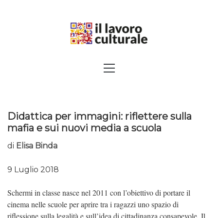
Skip
to
content
SPALANCARE LE FINESTRE DEI
Primary
Menu
SAPERI, AFFACCIARSI SUL
CONTEMPORANEO
Didattica per immagini: riflettere sulla
mafia e sui nuovi media a scuola
di
Elisa Binda
9 Luglio 2018
Schermi in classe nasce nel 2011 con l’obiettivo di portare il
cinema nelle scuole per aprire tra i ragazzi uno spazio di
riflessione sulla legalità e sull’idea di cittadinanza consapevole. Il