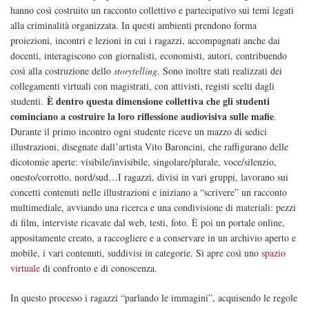
hanno così costruito un racconto collettivo e partecipativo sui temi legati
alla criminalità organizzata. In questi ambienti prendono forma
proiezioni, incontri e lezioni in cui i ragazzi, accompagnati anche dai
docenti, interagiscono con giornalisti, economisti, autori, contribuendo
così alla costruzione dello
storytelling
. Sono inoltre stati realizzati dei
collegamenti virtuali con magistrati, con attivisti, registi scelti dagli
È dentro questa dimensione collettiva che gli studenti
studenti.
cominciano a costruire la loro riflessione audiovisiva sulle mafie
.
Durante il primo incontro ogni studente riceve un mazzo di sedici
illustrazioni, disegnate dall’artista Vito Baroncini, che raffigurano delle
dicotomie aperte: visibile/invisibile, singolare/plurale, voce/silenzio,
onesto/corrotto, nord/sud…I ragazzi, divisi in vari gruppi, lavorano sui
concetti contenuti nelle illustrazioni e iniziano a “scrivere” un racconto
multimediale, avviando una ricerca e una condivisione di materiali: pezzi
di film, interviste ricavate dal web, testi, foto. È poi un portale online,
appositamente creato, a raccogliere e a conservare in un archivio aperto e
mobile, i vari contenuti, suddivisi in categorie. Si apre così uno
spazio
virtuale
di confronto e di conoscenza.
In questo processo i ragazzi “parlando le immagini”, acquisendo le regole