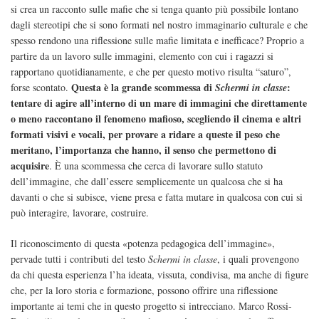
si crea un racconto sulle mafie che si tenga quanto più possibile lontano
dagli stereotipi che si sono formati nel nostro immaginario culturale e che
spesso rendono una riflessione sulle mafie limitata e inefficace? Proprio a
partire da un lavoro sulle immagini, elemento con cui i ragazzi si
rapportano quotidianamente, e che per questo motivo risulta “saturo”,
Questa è la grande scommessa di
:
forse scontato.
Schermi in classe
tentare di agire all’interno di un mare di immagini che direttamente
o meno raccontano il fenomeno mafioso, scegliendo il cinema e altri
formati visivi e vocali, per provare a ridare a queste il peso che
meritano, l’importanza che hanno, il senso che permettono di
acquisire
. È una scommessa che cerca di lavorare sullo statuto
dell’immagine, che dall’essere semplicemente un qualcosa che si ha
davanti o che si subisce, viene presa e fatta mutare in qualcosa con cui si
può interagire, lavorare, costruire.
Il riconoscimento di questa «potenza pedagogica dell’immagine»,
pervade tutti i contributi del testo
Schermi in classe
, i quali provengono
da chi questa esperienza l’ha ideata, vissuta, condivisa, ma anche di figure
che, per la loro storia e formazione, possono offrire una riflessione
importante ai temi che in questo progetto si intrecciano. Marco Rossi-