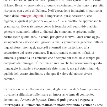
di Enzo Bevar – responsabile di questo esperimento – che sono in perfetta
risonanza con quelle di Deligny. Nell’epoca delle immagini, in particolar
modo delle
immagini digitali
, è importante, quasi necessario, che i
ragazzi, ai quali il progetto
Schermi in classe
è rivolto, ne apprendano la
grammatica. Bevar riconosce come la formula dell’audiovisivo abbia
generato «una moltitudine di dialetti che stimolano e agiscono sulle
nostre scelte quotidiane», e come, per questo motivo, «mai come oggi»
sia opportuno «avvicinare i giovani a quella grammatica generale, fatta di
inquadrature, montaggi, raccordi e formati che partecipano alla
costruzione del senso comune». Il nostro sentire comune, infatti, si
articola a partire da un ambiente che è sempre più mediale e sempre più
composto da immagini. È per questo motivo che la conoscenza di questo
linguaggio in maniera esponenziale determinerà, ma già determina, «la
qualità dell’essere cittadino», e dunque il valore del nostro vivere
comune.
L’educazione alla cittadinanza è uno degli obiettivi di
Schermi in classe
e
trova nella riflessione sulle mafie un importante tema di confronto,
Come si può portare i ragazzi a
denominato
Percorsi di legalità
.
interrogarsi sul fenomeno mafioso in modo profondo e critico?
Come