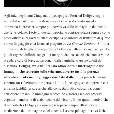
Agli inizi degli anni Cinquanta il pedagogista Fernand Deligny coglie
immediatamente i sintomi di una società che si sta trasformando
attraverso la presenza sempre più pervasiva delle immagini e dei media
che le veicolano. Forte di questa importante consapevolezza pensa a come
poter offrire ai ragazzi di cui si occupa la possibilità di usufruire di questo
nuovo linguaggio e dà forma al progetto de
La Grande Cordata
. Si tratta
di una rete di luoghi, sparsi per tutta la Francia, atti ad accogliere
per lo
più di ragazzi difficili, relegati ai margini da una società che non si vuole
prendere cura di loro, abbandonati dalle famiglie, e spesso affetti da
Deligny, fin dall’infanzia affascinato e interrogato dalle
disabilità.
immagini che scorrono sullo schermo, avverte tutta la potenza
educativa insita nel linguaggio veicolato dalle immagini e trova nel
cinema un riferimento imprescindibile
. Il pedagogista comprende con
estrema lucidità, grazie anche alla consueta pratica educativa, come,
nell’essere umano, le immagini inneschino e sorreggano dei processi
cognitivi, emotivi e di elaborazione del vissuto. È per questo motivo che
il rapporto tra Deligny e i suoi ragazzi passa sempre attraverso la
mediazione dell’immagine e del cinema. La cosa più significativa è che