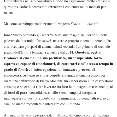
Doria utilizza nel suo contributo al testo un’espressione molto efficace a
questo riguardo: è necessario «prendere i contenuti multi-mediali per
mano»
Ma come si sviluppa nella pratica il progetto
Schermi in classe
?
Innanzitutto portando gli schermi nelle aule magne, nei corridoi, nelle
palestre delle scuole.
Cinemovel
, un vero e proprio cinema itinerante, ha
così occupato gli spazi di alcune istituti secondari di primo e di secondo
Questo progetto
grado, dell’Emilia Romagna a partire dal 2014.
riconosce al cinema una sua peculiarità, un’insuperabile forza
espressiva capace di emozionarci, di catturarci e nello stesso tempo in
grado di favorire l’interrogazione, di innescare processi di
conoscenza
.
Schermi in classe
considera dunque il cinema come, per
usare una definizione di Pietro Montani, un «laboratorio e un osservatorio
critico»; esso ci aiuta a far lavorare tra loro le immagini creativamente, al
di fuori di prassi consolidate, e nello stesso tempo ci insegna a
interrogarci sul nostro rapporto con le immagini, su come, attraverso di
esse, possiamo raccontare e interagire con il mondo.
All’interno di vere e proprie sale multimediali temporanee, gli studenti