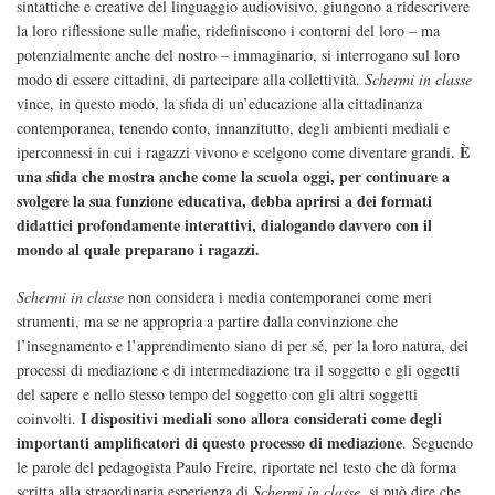
sintattiche e creative del linguaggio audiovisivo, giungono a ridescrivere
la loro riflessione sulle mafie, ridefiniscono i contorni del loro – ma
potenzialmente anche del nostro – immaginario, si interrogano sul loro
modo di essere cittadini, di partecipare alla collettività.
Schermi in classe
vince, in questo modo, la sfida di un’educazione alla cittadinanza
contemporanea, tenendo conto, innanzitutto, degli ambienti mediali e
È
iperconnessi in cui i ragazzi vivono e scelgono come diventare grandi.
una sfida che mostra anche come la scuola oggi, per continuare a
svolgere la sua funzione educativa, debba aprirsi a dei formati
didattici profondamente interattivi, dialogando davvero con il
mondo al quale preparano i ragazzi.
Schermi in classe
non considera i media contemporanei come meri
strumenti, ma se ne appropria a partire dalla convinzione che
l’insegnamento e l’apprendimento siano di per sé, per la loro natura, dei
processi di mediazione e di intermediazione tra il soggetto e gli oggetti
del sapere e nello stesso tempo del soggetto con gli altri soggetti
I dispositivi mediali sono allora considerati come degli
coinvolti.
importanti amplificatori di questo processo di mediazione
.
Seguendo
le parole del pedagogista Paulo Freire, riportate nel testo che dà forma
scritta alla straordinaria esperienza di
Schermi in classe
, si può dire che