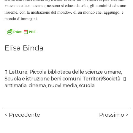
«nessuno educa nessuno, nessuno si educa da solo, gli uomini si educano
insieme, con la mediazione del mondo», di un mondo che, aggiungo, è
mondo d’immagini.
Elisa Binda
Letture
,
Piccola biblioteca delle scienze umane
,
Scuola e istruzione beni comuni
,
Territori/Società
antimafia
,
cinema
,
nuovi media
,
scuola
Navigazione
Previous
Ne
Precedente
Prossimo
articoli
post:
pos