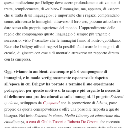
questa mediazione per Deligny deve essere profondamente attiva: non si
tratta, semplicemente, di «subire» l’immagine, ma, appunto, di «sapere
che si tratta di un linguaggio»; è importante che i ragazzi comprendano
come, attraverso le immagini, attraverso il loro uso, possano articolare e
dare senso alla propria esperienza del mondo. L’apprendimento delle
regole che compongono questo linguaggio è sempre più urgente e
necessario, visto l’«assalto» che le immagini fanno al nostro quotidiano.
Ecco che Deligny offre ai ragazzi la possibilità di usare le immagini, di
crearle, di giocare con esse e di montarle attraverso un rapporto diretto
con la cinepresa.
Oggi viviamo in ambienti che sempre più si compongono di
immagini, e in modo vertiginosamente esponenziale rispetto
all’epoca in cui Deligny ha portato a termine il suo esperimento
pedagogico; per questo motivo si fa sempre più urgente la necessità
di delineare una pratica educativa sulle immagini
. Il progetto
Schermi
in classe,
sviluppato da
Cinemovel
con la promozione di
Libera
, parte
proprio da questa consapevolezza e offre una possibile risposta a questo
bisogno. Nel testo
Schermi in classe. Media Literacy
ed educazione alla
cittadinanza
,
a cura di Giulia Tosoni e Roberta De Cesare
, che racconta
con chiarezza ed efficacia questo progetto, trovano spazio delle riflessioni