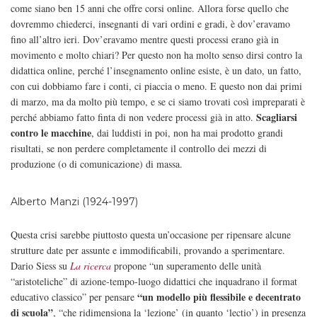
come siano ben 15 anni che offre corsi online. Allora forse quello che
dovremmo chiederci, insegnanti di vari ordini e gradi, è dov’eravamo
fino all’altro ieri. Dov’eravamo mentre questi processi erano già in
movimento e molto chiari? Per questo non ha molto senso dirsi contro la
didattica online, perché l’insegnamento online esiste, è un dato, un fatto,
con cui dobbiamo fare i conti, ci piaccia o meno. E questo non dai primi
di marzo, ma da molto più tempo, e se ci siamo trovati così impreparati è
Scagliarsi
perché abbiamo fatto finta di non vedere processi già in atto.
contro le macchine
, dai luddisti in poi, non ha mai prodotto grandi
risultati, se non perdere completamente il controllo dei mezzi di
produzione (o di comunicazione) di massa.
Alberto Manzi (1924-1997)
Questa crisi sarebbe piuttosto questa un’occasione per ripensare alcune
strutture date per assunte e immodificabili, provando a sperimentare.
Dario Siess su
La ricerca
propone “un superamento delle unità
“aristoteliche” di azione-tempo-luogo didattici che inquadrano il format
“un modello più flessibile e decentrato
educativo classico” per pensare
di scuola”
, “che ridimensiona la ‘lezione’ (in quanto ‘lectio’) in presenza