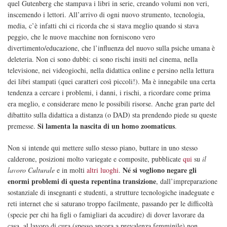
quel Gutenberg che stampava i libri in serie, creando volumi non veri,
inscemendo i lettori. All’arrivo di ogni nuovo strumento, tecnologia,
media, c’è infatti chi ci ricorda che si stava meglio quando si stava
peggio, che le nuove macchine non forniscono vero
divertimento/educazione, che l’influenza del nuovo sulla psiche umana è
deleteria. Non ci sono dubbi: ci sono rischi insiti nel cinema, nella
televisione, nei videogiochi, nella didattica online e persino nella lettura
dei libri stampati (quei caratteri così piccoli!). Ma è innegabile una certa
tendenza a cercare i problemi, i danni, i rischi, a ricordare come prima
era meglio, e considerare meno le possibili risorse. Anche gran parte del
dibattito sulla didattica a distanza (o DAD) sta prendendo piede su queste
Si lamenta la nascita di un homo zoomaticus
premesse.
.
Non si intende qui mettere sullo stesso piano, buttare in uno stesso
calderone, posizioni molto variegate e composite, pubblicate
qui
su
il
Né si vogliono negare gli
lavoro Culturale
e in molti
altri luoghi
.
enormi problemi di questa repentina transizione
, dall’impreparazione
sostanziale di insegnanti e studenti, a strutture tecnologiche inadeguate e
reti internet che si saturano troppo facilmente, passando per le difficoltà
(specie per chi ha figli o famigliari da accudire) di dover lavorare da
casa, al lavoro di cura (spesso ancora a prevalenza femminile) non