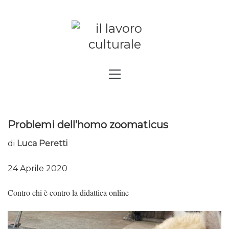
Skip
to
content
SPALANCARE LE FINESTRE DEI
Primary
Menu
SAPERI, AFFACCIARSI SUL
CONTEMPORANEO
Problemi dell’homo zoomaticus
di
Luca Peretti
24 Aprile 2020
Contro chi è contro la didattica online