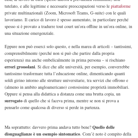
tutelato, e alle legittime e necessarie preoccupazioni verso le
piattaforme
private multinazionali (Zoom, Microsoft Teams, G-suite) con le quali
lavoriamo. Il carico di lavoro è spesso aumentato, in particolare perché
spesso si è provato a tradurre tout court un’ora offline in un’ora online, in
una situazione emergenziale.
Eppure non può esserci solo questo, e nella marea di articoli – tantissimi,
comprensibilmente (perché non si può che partire dalla propria
esperienza) ma anche ombelicalmente in prima persona – si rischiano
errori grossolani
. Si dice che alle università, per esempio, converrebbe
tantissimo trasformare tutta l’educazione online, dimenticando quanti
soldi girino intorno alle strutture universitarie, tra servizi che offrono e
(almeno in ambito angloamericano) costosissime proprietà immobiliari.
Oppure si pensa alla didattica a distanza come una brutta copia, un
surrogato
di quello che si faceva prima, mentre se non si prova a
pensarlo come qualcosa di diverso si perde in partenza.
Quello delle
Ma soprattutto: davvero prima andava tutto bene?
disuguaglianze è un esempio sintomatico
. Com’è noto è compito della