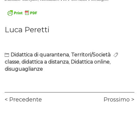
Luca Peretti
Didattica di quarantena
,
Territori/Società
classe
,
didattica a distanza
,
Didattica online
,
disuguaglianze
Navigazione
Previous
Ne
Precedente
Prossimo
articoli
post:
pos