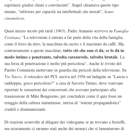
esprimere giudizi chiari e convincenti”. Stapel chiamava questo tipo
umano, “inferiore per capacità sia intellettuali che morali”,
homo
cinematicus
.
Quasi mezzo secolo più tardi (1963), Padre Atanasio scriveva su
Famiglia
Cristiana
: “La televisione è entrata a far parte della vita della famiglia,
come il ferro da stiro, la macchina da cucire e il macinino da caffè. Ma,
tutto ciò che essa ci dà, ce lo dà in
contrariamente a queste macchine,
modo intimo e penetrante, talvolta carezzevole, talvolta brutale
. La
sua forza di penetrazione è molto più pericolosa”. Anche le riviste del
Partito Comunista mettevano in guardia dai pericoli della televisione. Su
Vie Nuove
, il rotocalco del PCI, usciva nel 1956 un’indagine su “Lascia o
raddoppia, gioco pericoloso?” a cura di Saverio Tutino, dove venivano
riportate le sensazioni dei concorrenti che avevano partecipato alla
trasmissione di Mike Bongiorno, per concludere come il quiz fosse un
retaggio della cultura statunitense, intrisa di “sistemi propagandistici”
crudeli e disumanizzanti.
Di reazioni sconvolte al dilagare dei videogame se ne trovano a bizzeffe,
ma sicuramente ci saranno stati anche dei monaci che si lamentarono di