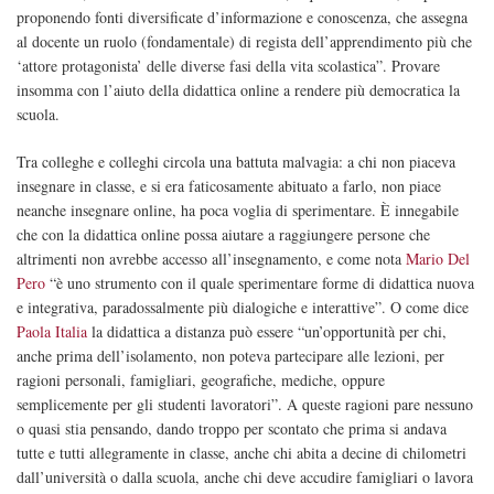
proponendo fonti diversificate d’informazione e conoscenza, che assegna
al docente un ruolo (fondamentale) di regista dell’apprendimento più che
‘attore protagonista’ delle diverse fasi della vita scolastica”. Provare
insomma con l’aiuto della didattica online a rendere più democratica la
scuola.
Tra colleghe e colleghi circola una battuta malvagia: a chi non piaceva
insegnare in classe, e si era faticosamente abituato a farlo, non piace
neanche insegnare online, ha poca voglia di sperimentare. È innegabile
che con la didattica online possa aiutare a raggiungere persone che
altrimenti non avrebbe accesso all’insegnamento, e come nota
Mario Del
Pero
“è uno strumento con il quale sperimentare forme di didattica nuova
e integrativa, paradossalmente più dialogiche e interattive”. O come dice
Paola Italia
la didattica a distanza può essere “un’opportunità per chi,
anche prima dell’isolamento, non poteva partecipare alle lezioni, per
ragioni personali, famigliari, geografiche, mediche, oppure
semplicemente per gli studenti lavoratori”. A queste ragioni pare nessuno
o quasi stia pensando, dando troppo per scontato che prima si andava
tutte e tutti allegramente in classe, anche chi abita a decine di chilometri
dall’università o dalla scuola, anche chi deve accudire famigliari o lavora