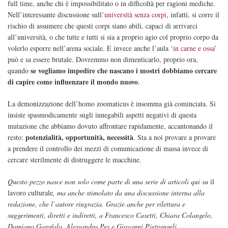
full time, anche chi è impossibilitato o in difficoltà per ragioni mediche.
Nell’interessante discussione sull’
università senza corpi
, infatti, si corre il
rischio di assumere che questi corpi siano abili, capaci di arrivarci
all’università, o che tutte e tutti si sia a proprio agio col proprio corpo da
volerlo esporre nell’arena sociale. E invece anche l’aula
‘in carne e ossa
’
può e sa essere brutale. Dovremmo non dimenticarlo, proprio ora,
se vogliamo impedire che nascano i mostri dobbiamo cercare
quando
di capire come influenzare il mondo nuovo
.
La demonizzazione dell’homo zoomaticus è insomma già cominciata. Si
insiste spasmodicamente sugli innegabili aspetti negativi di questa
mutazione che abbiamo dovuto affrontare rapidamente, accantonando il
potenzialità, opportunità, necessità
resto:
. Sta a noi provare a provare
a prendere il controllo dei mezzi di comunicazione di massa invece di
cercare sterilmente di distruggere le macchine.
Questo pezzo nasce non solo come parte di una serie di articoli qui su
il
lavoro culturale
, ma anche stimolato da una discussione interna alla
redazione, che l’autore ringrazia. Grazie anche per rilettura e
suggerimenti, diretti e indiretti, a Francesco Casetti, Chiara Colangelo,
Damiano Garofalo, Alessandro Pes e Giovanni Pietrangeli.