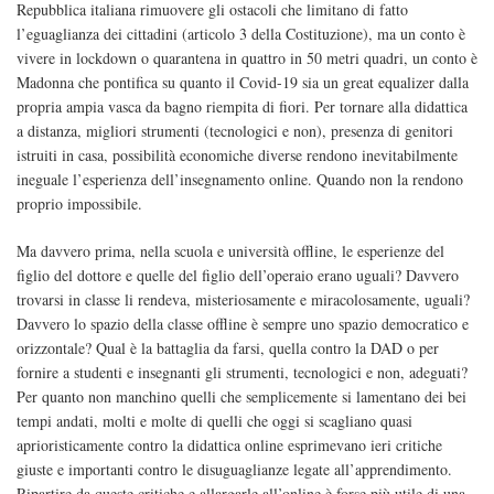
Repubblica italiana rimuovere gli ostacoli che limitano di fatto
l’eguaglianza dei cittadini (articolo 3 della Costituzione), ma un conto è
vivere in lockdown o quarantena in quattro in 50 metri quadri, un conto è
Madonna che pontifica su quanto il Covid-19 sia un great equalizer dalla
propria ampia vasca da bagno riempita di fiori. Per tornare alla didattica
a distanza, migliori strumenti (tecnologici e non), presenza di genitori
istruiti in casa, possibilità economiche diverse rendono inevitabilmente
ineguale l’esperienza dell’insegnamento online. Quando non la rendono
proprio impossibile.
Ma davvero prima, nella scuola e università offline, le esperienze del
figlio del dottore e quelle del figlio dell’operaio erano uguali? Davvero
trovarsi in classe li rendeva, misteriosamente e miracolosamente, uguali?
Davvero lo spazio della classe offline è sempre uno spazio democratico e
orizzontale? Qual è la battaglia da farsi, quella contro la DAD o per
fornire a studenti e insegnanti gli strumenti, tecnologici e non, adeguati?
Per quanto non manchino quelli che semplicemente si lamentano dei bei
tempi andati, molti e molte di quelli che oggi si scagliano quasi
aprioristicamente contro la didattica online esprimevano ieri critiche
giuste e importanti contro le disuguaglianze legate all’apprendimento.
Ripartire da queste critiche e allargarle all’online è forse più utile di una