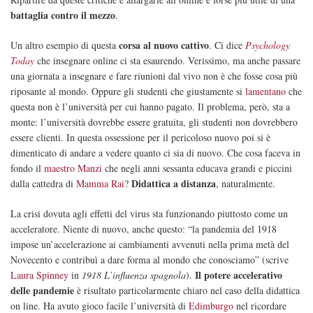
battaglia contro il mezzo
.
corsa al nuovo cattivo
Un altro esempio di questa
. Ci dice
Psychology
Today
che insegnare online ci sta esaurendo. Verissimo, ma anche passare
una giornata a insegnare e fare riunioni dal vivo non è che fosse cosa più
riposante al mondo. Oppure gli studenti che giustamente si
lamentano
che
questa non è l’università per cui hanno pagato. Il problema, però, sta a
monte: l’università dovrebbe essere gratuita, gli studenti non dovrebbero
essere clienti. In questa ossessione per il pericoloso nuovo poi si è
dimenticato di andare a vedere quanto ci sia di nuovo. Che cosa faceva in
fondo il
maestro Manzi
che negli anni sessanta educava grandi e piccini
Didattica a distanza
dalla cattedra di
Mamma Rai
?
, naturalmente.
La crisi dovuta agli effetti del virus sta funzionando piuttosto come un
acceleratore. Niente di nuovo, anche questo: “la pandemia del 1918
impose un’accelerazione ai cambiamenti avvenuti nella prima metà del
Novecento e contribuì a dare forma al mondo che conosciamo” (scrive
Il potere accelerativo
Laura Spinney
in
1918 L’influenza spagnola
).
delle pandemie
è risultato particolarmente chiaro nel caso della didattica
on line. Ha avuto gioco facile l’università di
Edimburgo
nel ricordare