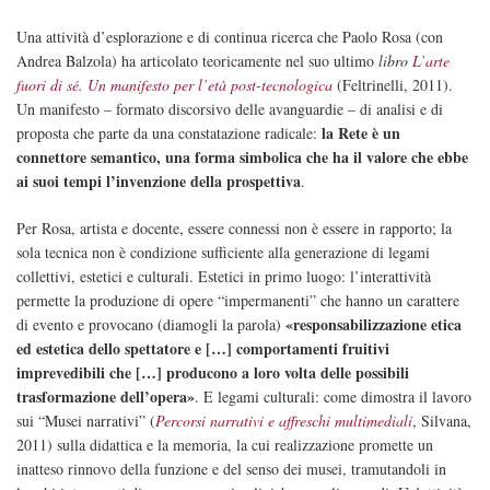
Una attività d’esplorazione e di continua ricerca che Paolo Rosa (con
Andrea Balzola) ha articolato teoricamente nel suo ultimo
libro
L’arte
fuori di sé. Un manifesto per l’età post-tecnologica
(Feltrinelli, 2011).
Un manifesto – formato discorsivo delle avanguardie – di analisi e di
la Rete è un
proposta che parte da una constatazione radicale:
connettore semantico, una forma simbolica che ha il valore che ebbe
ai suoi tempi l’invenzione della prospettiva
.
Per Rosa, artista e docente, essere connessi non è essere in rapporto; la
sola tecnica non è condizione sufficiente alla generazione di legami
collettivi, estetici e culturali. Estetici in primo luogo: l’interattività
permette la produzione di opere “impermanenti” che hanno un carattere
«responsabilizzazione etica
di evento e provocano (diamogli la parola)
ed estetica dello spettatore e […] comportamenti fruitivi
imprevedibili che […] producono a loro volta delle possibili
trasformazione dell’opera»
. E legami culturali: come dimostra il lavoro
sui “Musei narrativi” (
Percorsi narrativi e affreschi multimediali
, Silvana,
2011) sulla didattica e la memoria, la cui realizzazione promette un
inatteso rinnovo della funzione e del senso dei musei, tramutandoli in