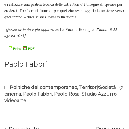
e realizzare una pratica teorica delle arti? Non c’è bisogno di sperare per
crederci. Toccherà al futuro – per quel che resta oggi della tensione verso
quel tempo – dirci se sarà soltanto un’utopia.
[Questo articolo è già apparso su
La Voce di Romagna
, Rimini, il 22
agosto 2013]
Paolo Fabbri
Politiche del contemporaneo
,
Territori/Società
cinema
,
Paolo Fabbri
,
Paolo Rosa
,
Studio Azzurro
,
videoarte
Navigazione
Previous
Ne
Precedente
Prossimo