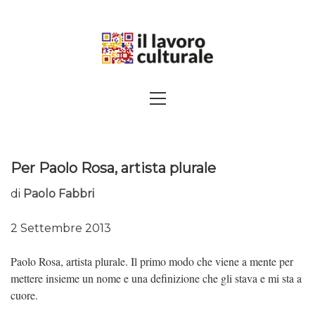
Skip
to
content
SPALANCARE LE FINESTRE DEI
Primary
Menu
SAPERI, AFFACCIARSI SUL
CONTEMPORANEO
Per Paolo Rosa, artista plurale
di
Paolo Fabbri
2 Settembre 2013
Paolo Rosa, artista plurale. Il primo modo che viene a mente per
mettere insieme un nome e una definizione che gli stava e mi sta a
cuore.