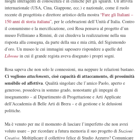
luoghi interagenti di conoscenza e in cliniche per gli sguardi. Un’attività
internazionale (USA, Cina, Giappone, ecc.) e nazionale, come il ruolo
recente di progettista e direttore artistico della mostra
“Fare gli Italiani –
150 anni di storia italiana”
, per le celebrazioni dell’Unità d’Italia. Contro
il consumismo e la mercificazione, così Rosa pensava al progetto d’un
museo Felliniano a Rimini, di cui chiedeva la realizzazione nella sua
risposta alla consegna, da parte della sua e mia città, del Sigismondo
d’oro. Un museo le cui immagini sapessero rispondere a quelle del
Librone
in cui il grande regista aveva disegnato i propri sogni.
Rosa sapeva che non solo le connessioni, ma neppure le relazioni bastano.
Ci vogliono
, cioè capacità di attaccamento, di prossimità
attachments
sensibile ed affettiva
. Qualità singolare che l’amico Paolo, aperto e
generoso, possedeva in sommo grado, nonostante gli impegni di
insegnamento – al Dipartimento di Progettazione e Arti Applicate
dell’Accademia di Belle Arti di Brera – e di gestione e le delusioni
politiche.
Ma è venuto per me il momento di lasciare l’imperfetto che non avrei
voluto usare – per ricordare a futura memoria il suo progetto di
Stazioni
Creative
. Moltiplicare il collettivo felice di Studio Azzurro? Comunicare