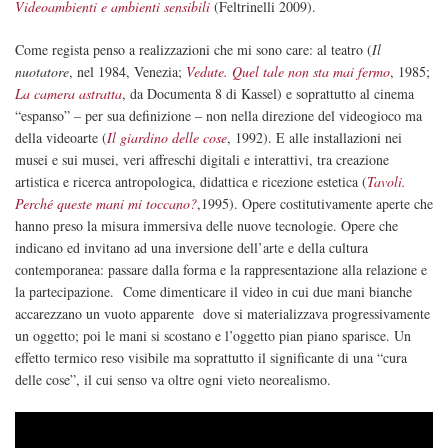
Videoambienti e ambienti sensibili
(Feltrinelli 2009).
Come regista penso a realizzazioni che mi sono care: al teatro (
Il
nuotatore
, nel 1984, Venezia;
Vedute. Quel tale non sta mai fermo
, 1985;
La camera astratta
, da Documenta 8 di Kassel) e soprattutto al cinema
“espanso” – per sua definizione – non nella direzione del videogioco ma
della videoarte (
Il giardino delle cose
, 1992). E alle installazioni nei
musei e sui musei, veri affreschi digitali e interattivi, tra creazione
artistica e ricerca antropologica, didattica e ricezione estetica (
Tavoli.
Perché queste mani mi toccano?
,1995). Opere costitutivamente aperte che
hanno preso la misura immersiva delle nuove tecnologie. Opere che
indicano ed invitano ad una inversione dell’arte e della cultura
contemporanea: passare dalla forma e la rappresentazione alla relazione e
la partecipazione. Come dimenticare il video in cui due mani bianche
accarezzano un vuoto apparente dove si materializzava progressivamente
un oggetto; poi le mani si scostano e l’oggetto pian piano sparisce. Un
effetto termico reso visibile ma soprattutto il significante di una “cura
delle cose”, il cui senso va oltre ogni vieto neorealismo.