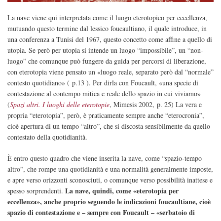
La nave viene qui interpretata come il luogo eterotopico per eccellenza,
mutuando questo termine dal lessico foucaultiano, il quale introduce, in
una conferenza a Tunisi del 1967, questo concetto come affine a quello di
utopia. Se però per utopia si intende un luogo “impossibile”, un “non-
luogo” che comunque può fungere da guida per percorsi di liberazione,
con eterotopia viene pensato un «luogo reale, separato però dal “normale”
contesto quotidiano» ( p.13 ). Per dirla con Foucault, «una specie di
contestazione al contempo mitica e reale dello spazio in cui viviamo»
(
Spazi altri. I luoghi delle eterotopie
, Mimesis 2002, p. 25) La vera e
propria “eterotopia”, però, è praticamente sempre anche “eterocronia”,
cioè apertura di un tempo “altro”, che si discosta sensibilmente da quello
contestato della quotidianità.
È entro questo quadro che viene inserita la nave, come “spazio-tempo
altro”, che rompe una quotidianità e una normalità generalmente imposte,
e apre verso orizzonti sconosciuti, o comunque verso possibilità inattese e
La nave, quindi, come «eterotopia per
spesso sorprendenti.
eccellenza», anche proprio seguendo le indicazioni foucaultiane, cioè
spazio di contestazione e – sempre con Foucault – «serbatoio di