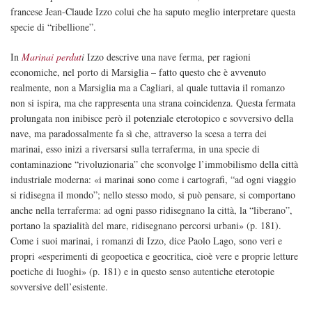
francese Jean-Claude Izzo colui che ha saputo meglio interpretare questa
specie di “ribellione”.
In
Marinai perdut
i
Izzo descrive una nave ferma, per ragioni
economiche, nel porto di Marsiglia – fatto questo che è avvenuto
realmente, non a Marsiglia ma a Cagliari, al quale tuttavia il romanzo
non si ispira, ma che rappresenta una strana coincidenza. Questa fermata
prolungata non inibisce però il potenziale eterotopico e sovversivo della
nave, ma paradossalmente fa sì che, attraverso la scesa a terra dei
marinai, esso inizi a riversarsi sulla terraferma, in una specie di
contaminazione “rivoluzionaria” che sconvolge l’immobilismo della città
industriale moderna: «i marinai sono come i cartografi, “ad ogni viaggio
si ridisegna il mondo”; nello stesso modo, si può pensare, si comportano
anche nella terraferma: ad ogni passo ridisegnano la città, la “liberano”,
portano la spazialità del mare, ridisegnano percorsi urbani» (p. 181).
Come i suoi marinai, i romanzi di Izzo, dice Paolo Lago, sono veri e
propri «esperimenti di geopoetica e geocritica, cioè vere e proprie letture
poetiche di luoghi» (p. 181) e in questo senso autentiche eterotopie
sovversive dell’esistente.