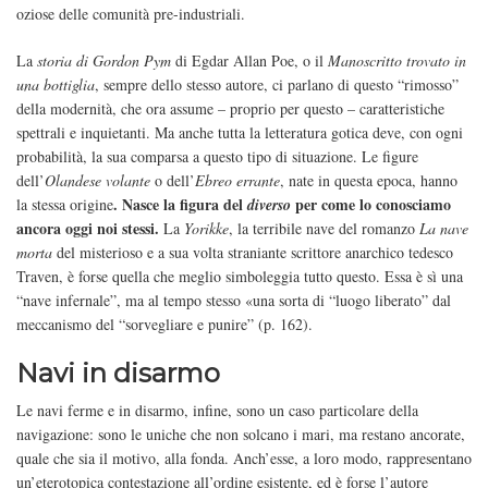
oziose delle comunità pre-industriali.
La
storia di Gordon Pym
di Egdar Allan Poe, o il
Manoscritto trovato in
una bottiglia
, sempre dello stesso autore, ci parlano di questo “rimosso”
della modernità, che ora assume – proprio per questo – caratteristiche
spettrali e inquietanti. Ma anche tutta la letteratura gotica deve, con ogni
probabilità, la sua comparsa a questo tipo di situazione. Le figure
dell’
Olandese volante
o dell’
Ebreo errante
, nate in questa epoca, hanno
. Nasce la figura del
per come lo conosciamo
la stessa origine
diverso
ancora oggi noi stessi.
La
Yorikke
, la terribile nave del romanzo
La nave
morta
del misterioso e a sua volta straniante scrittore anarchico tedesco
Traven, è forse quella che meglio simboleggia tutto questo. Essa è sì una
“nave infernale”, ma al tempo stesso «una sorta di “luogo liberato” dal
meccanismo del “sorvegliare e punire” (p. 162).
Navi in disarmo
Le navi ferme e in disarmo, infine, sono un caso particolare della
navigazione: sono le uniche che non solcano i mari, ma restano ancorate,
quale che sia il motivo, alla fonda. Anch’esse, a loro modo, rappresentano
un’eterotopica contestazione all’ordine esistente, ed è forse l’autore