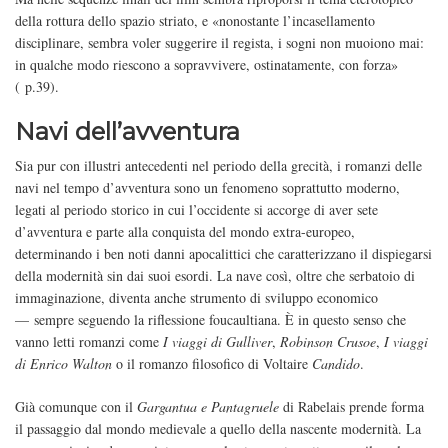
della rottura dello spazio striato, e «nonostante l’incasellamento
disciplinare, sembra voler suggerire il regista, i sogni non muoiono mai:
in qualche modo riescono a sopravvivere, ostinatamente, con forza»
( p.39).
Navi dell’avventura
Sia pur con illustri antecedenti nel periodo della grecità, i romanzi delle
navi nel tempo d’avventura sono un fenomeno soprattutto moderno,
legati al periodo storico in cui l’occidente si accorge di aver sete
d’avventura e parte alla conquista del mondo extra-europeo,
determinando i ben noti danni apocalittici che caratterizzano il dispiegarsi
della modernità sin dai suoi esordi. La nave così, oltre che serbatoio di
immaginazione, diventa anche strumento di sviluppo economico
— sempre seguendo la riflessione foucaultiana. È in questo senso che
vanno letti romanzi come
I viaggi di Gulliver
,
Robinson Crusoe
,
I viaggi
di Enrico Walton
o il romanzo filosofico di Voltaire
Candido
.
Già comunque con il
Gargantua e Pantagruele
di Rabelais prende forma
il passaggio dal mondo medievale a quello della nascente modernità. La