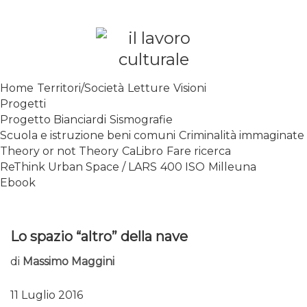
Skip
to
content
SPALANCARE LE FINESTRE DEI
Home
Territori/Società
Letture
Visioni
SAPERI, AFFACCIARSI SUL
Progetti
CONTEMPORANEO
Progetto Bianciardi
Sismografie
Scuola e istruzione beni comuni
Criminalità immaginate
Theory or not Theory
CaLibro
Fare ricerca
ReThink Urban Space / LARS
400 ISO
Milleuna
Ebook
Lo spazio “altro” della nave
di
Massimo Maggini
11 Luglio 2016