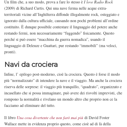
Un film che, a suo modo, prova a fare lo stesso è
I love Radio Rock
(2009) di Richard Curtis. Qui una nave ferma nelle acque extra-
territoriali vicine all’Inghilterra diffonde illegalmente rock, osteggiato e
ignorato dalla cultura ufficiale, causando non pochi problemi all’ordine
costituito. È dunque possibile contestare il linguaggio del potere anche
restando fermi, non necessariamente “fuggendo” fisicamente. Questo
perché si può essere “macchina da guerra nomadica”, usando il
linguaggio di Deleuze e Guattari, pur restando “immobili” (ma veloci,
pronti).
Navi da crociera
Infine, l’ epilogo post-moderno, cioè la crociera. Questo è forse il modo
più “normalizzato” di intendere la nave e il viaggio. Ma anche la crociera
riserva delle sorprese: il viaggio più tranquillo, “quadrato”, organizzato e
incasellato che si possa immaginare, può avere dei risvolti imprevisti, che
rompono la normalità e rivelano un mondo altro che proprio non ce la
facciamo ad eliminare del tutto.
Il libro
Una cosa divertente che non farò mai più
di David Foster
Wallace mette in evidenza proprio questo, come cioè ad di là della