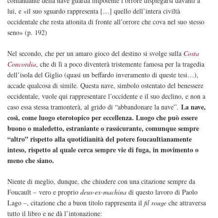
comandante della nave guarda impotente l’orrore dispiegarsi davanti a
lui, e «il suo sguardo rappresenta […] quello dell’intera civiltà
occidentale che resta attonita di fronte all’orrore che cova nel suo stesso
seno» (p. 192)
Nel secondo, che per un amaro gioco del destino si svolge sulla
Costa
Concordia
, che di lì a poco diventerà tristemente famosa per la tragedia
dell’isola del Giglio (quasi un beffardo inveramento di queste tesi…),
accade qualcosa di simile. Questa nave, simbolo ostentato del benessere
occidentale, vuole qui rappresentare l’occidente e il suo declino, e non a
La nave,
caso essa stessa tramonterà, al grido di “abbandonare la nave”.
così, come luogo eterotopico per eccellenza. Luogo che può essere
buono o maledetto, estraniante o rassicurante, comunque sempre
“altro” rispetto alla quotidianità del potere foucaultianamente
inteso, rispetto al quale cerca sempre vie di fuga, in movimento o
meno che siano.
Niente di meglio, dunque, che chiudere con una citazione sempre da
Foucault – vero e proprio
deus-ex-machina
di questo lavoro di Paolo
Lago –, citazione che a buon titolo rappresenta il
fil rouge
che attraversa
tutto il libro e ne dà l’intonazione: