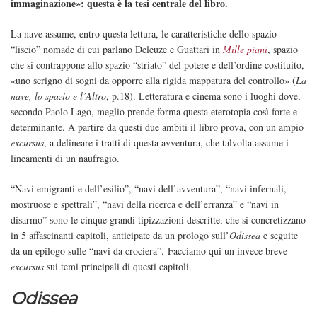
immaginazione»: questa è la tesi centrale del libro.
La nave assume, entro questa lettura, le caratteristiche dello spazio
“liscio” nomade di cui parlano Deleuze e Guattari in
Mille piani
, spazio
che si contrappone allo spazio “striato” del potere e dell’ordine costituito,
«uno scrigno di sogni da opporre alla rigida mappatura del controllo» (
La
nave, lo spazio e l’Altro
, p.18). Letteratura e cinema sono i luoghi dove,
secondo Paolo Lago, meglio prende forma questa eterotopia così forte e
determinante. A partire da questi due ambiti il libro prova, con un ampio
excursus
, a delineare i tratti di questa avventura, che talvolta assume i
lineamenti di un naufragio.
“Navi emigranti e dell’esilio”, “navi dell’avventura”, “navi infernali,
mostruose e spettrali”, “navi della ricerca e dell’erranza” e “navi in
disarmo” sono le cinque grandi tipizzazioni descritte, che si concretizzano
in 5 affascinanti capitoli, anticipate da un prologo sull’
Odissea
e seguite
da un epilogo sulle “navi da crociera”. Facciamo qui un invece breve
excursus
sui temi principali di questi capitoli.
Odissea