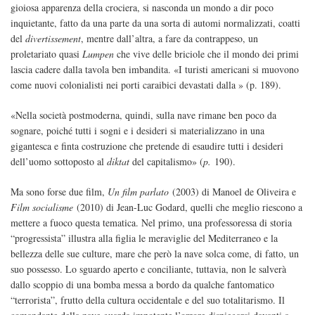
gioiosa apparenza della crociera, si nasconda un mondo a dir poco
inquietante, fatto da una parte da una sorta di automi normalizzati, coatti
del
divertissement
, mentre dall’altra, a fare da contrappeso, un
proletariato quasi
Lumpen
che vive delle briciole che il mondo dei primi
lascia cadere dalla tavola ben imbandita. «I turisti americani si muovono
come nuovi colonialisti nei porti caraibici devastati dalla » (p. 189).
«Nella società postmoderna, quindi, sulla nave rimane ben poco da
sognare, poiché tutti i sogni e i desideri si materializzano in una
gigantesca e finta costruzione che pretende di esaudire tutti i desideri
dell’uomo sottoposto al
diktat
del capitalismo» (
p.
190).
Ma sono forse due film,
Un film parlato
(2003) di Manoel de Oliveira e
Film socialisme
(2010) di Jean-Luc Godard, quelli che meglio riescono a
mettere a fuoco questa tematica. Nel primo, una professoressa di storia
“progressista” illustra alla figlia le meraviglie del Mediterraneo e la
bellezza delle sue culture, mare che però la nave solca come, di fatto, un
suo possesso. Lo sguardo aperto e conciliante, tuttavia, non le salverà
dallo scoppio di una bomba messa a bordo da qualche fantomatico
“terrorista”, frutto della cultura occidentale e del suo totalitarismo. Il