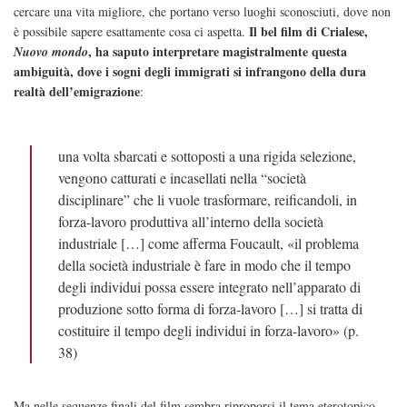
cercare una vita migliore, che portano verso luoghi sconosciuti, dove non
Il bel film di Crialese,
è possibile sapere esattamente cosa ci aspetta.
, ha saputo interpretare magistralmente questa
Nuovo mondo
ambiguità, dove i sogni degli immigrati si infrangono della dura
realtà dell’emigrazione
:
una volta sbarcati e sottoposti a una rigida selezione,
vengono catturati e incasellati nella “società
disciplinare” che li vuole trasformare, reificandoli, in
forza-lavoro produttiva all’interno della società
industriale […] come afferma Foucault, «il problema
della società industriale è fare in modo che il tempo
degli individui possa essere integrato nell’apparato di
produzione sotto forma di forza-lavoro […] si tratta di
costituire il tempo degli individui in forza-lavoro» (p.
38)
Ma nelle sequenze finali del film sembra riproporsi il tema eterotopico