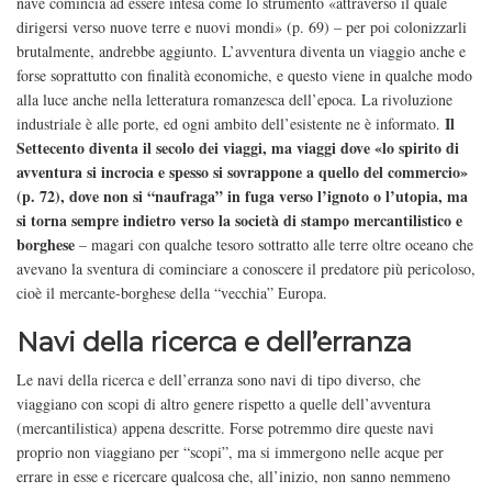
nave comincia ad essere intesa come lo strumento «attraverso il quale
dirigersi verso nuove terre e nuovi mondi» (p. 69) – per poi colonizzarli
brutalmente, andrebbe aggiunto. L’avventura diventa un viaggio anche e
forse soprattutto con finalità economiche, e questo viene in qualche modo
alla luce anche nella letteratura romanzesca dell’epoca. La rivoluzione
Il
industriale è alle porte, ed ogni ambito dell’esistente ne è informato.
Settecento diventa il secolo dei viaggi, ma viaggi dove «lo spirito di
avventura si incrocia e spesso si sovrappone a quello del commercio»
(p. 72), dove non si “naufraga” in fuga verso l’ignoto o l’utopia, ma
si torna sempre indietro verso la società di stampo mercantilistico e
borghese
– magari con qualche tesoro sottratto alle terre oltre oceano che
avevano la sventura di cominciare a conoscere il predatore più pericoloso,
cioè il mercante-borghese della “vecchia” Europa.
Navi della ricerca e dell’erranza
Le navi della ricerca e dell’erranza sono navi di tipo diverso, che
viaggiano con scopi di altro genere rispetto a quelle dell’avventura
(mercantilistica) appena descritte. Forse potremmo dire queste navi
proprio non viaggiano per “scopi”, ma si immergono nelle acque per
errare in esse e ricercare qualcosa che, all’inizio, non sanno nemmeno