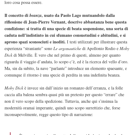
loro cosa possa essere.
Il concetto di
, usato da Paolo Lago mutuandolo dalla
beanza
riflessione di Jean-Pierre Vernant, descrive abbastanza bene questa
condizione: si tratta di una specie di beata sospensione, una sorta di
caduta nell’indistinto in cui sfumano consuetudini e abitudini, e si
aprono spazi sconosciuti e inediti.
I testi utilizzati per illustrare questa
esperienza “straniante” sono
Le argonautiche
di Apollonio Rodio e
Moby
Dick
di Melville. È vero che nel primo di questi, almeno per quanto
riguarda il viaggio d’andata, lo scopo c’è, ed è la ricerca del vello d’oro.
Ma, sin da subito, la nave “parlante” introduce un elemento spaesante, e
comunque il ritorno è una specie di perdita in una indefinita beanza.
Moby Dick
è invece sin dall’inizio un romanzo dell’erranza, e la folle
caccia alla balena sembra quasi più un pretesto per questo “errare” che
non il vero scopo della spedizione. Tuttavia, anche qui s’insinua la
modernità oramai imperante, quindi uno scopo surrettizio che, forse
inconsapevolmente, regge questo tipo di narrazione: