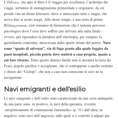
L’
Odissea
, che apre il libro è il viaggio per eccellenza, l’archetipo dei
viaggi, serbatoio di immaginazione primordiale e originario, da cui
prende vita un filone letterario, dove si intrecciano mito e magia, che
arriva fino ai nostri tempi. Allo stesso tempo, è una sorta di primo
Bildungsroman
, cioè romanzo di formazione che è insieme percorso
psicologico dove l’eroe deve soffrire per arrivare alla mèta finale –
ovvero, per riprendere la metafora dell’eterotopia, per rompere la
Nave
quotidianità contestata, attraversata dallo spazio striato del potere.
come “spazio di salvezza”, via di fuga grazie alla quale fuggire da
paesi inospitali, piccola patria dove sentirsi a casa propria, spazio a
cui fare ritorno.
Tutto questo almeno finché non si incontra la terra dei
Feaci, popolo pacifico e accogliente, che si contrappone a quello violento
e chiuso dei “Ciclopi”, che non a caso non conoscono le navi né la
navigazione.
Navi emigranti e dell’esilio
Le navi emigranti e dell’esilio sono caratterizzate da una certa ambiguità:
da una parte sono, in positivo, le navi della speranza, rivestite
«utopisticamente di connotazioni fantastiche» (p. 31) dall’altra, in
negativo, sono navi dell’angoscia, sulle quali si è costretti a salpare per