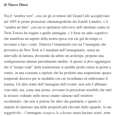
di Marco Dinoi
Tra il “sembra vero”, con cui gli avventori del Grand Café accoglievano
nel 1895 le prime proiezioni cinematografiche dei fratelli Lumière, e il
“sembra un film”, con cui lo spettatore televisivo dell’attentato contro le
Twin Towers ha reagito a quelle immagini, c’è forse un salto cognitivo
che manifesta un aspetto della nostra epoca con cui già da tempo ci
troviamo a fare i conti. Tuttavia l’istantaneità con cui l’immagine che
proveniva da New York si è insediata nell’immaginario, senza un
intervallo di latenza, divenendo da subito un archetipo, propone una
configurazione almeno parzialmente inedita. A questo si deve aggiungere
che il “tempo reale” della trasmissione si sarebbe presto esteso ai giorni a
venire, in una coazione a ripetere che ha prodotto una sospensione spazio-
temporale decisiva per le modalità con cui ricordiamo ed elaboriamo il
trauma. Un altro tratto dell’immagine dell’evento: non solo l’abbiamo
vista tutti, ma, come mai prima, avevamo la percezione sensibile che tutti
la stessero vedendo nello stesso istante (almeno nell’emisfero
occidentale), che non si potesse far altro che guardarla, e questo ci
impone di ripensare una delle proprietà più rilevanti dello sguardo, la sua
soggettività – l’immagine
riempiva lo schermo
senza lasciare scarti, zone