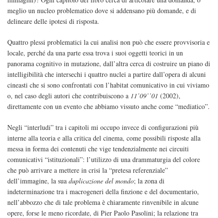
meglio un nucleo problematico dove si addensano più domande, e di
delineare delle ipotesi di risposta.
Quattro plessi problematici la cui analisi non può che essere provvisoria e
locale, perché da una parte essa trova i suoi oggetti teorici in un
panorama cognitivo in mutazione, dall’altra cerca di costruire un piano di
intelligibilità che intersechi i quattro nuclei a partire dall’opera di alcuni
cineasti che si sono confrontati con l’habitat comunicativo in cui viviamo
o, nel caso degli autori che contribuiscono a
11’09’’01
(2002),
direttamente con un evento che abbiamo vissuto anche come “mediatico”.
Negli “interludi” tra i capitoli mi occupo invece di configurazioni più
interne alla teoria e alla critica del cinema, come possibili risposte alla
messa in forma dei contenuti che vige tendenzialmente nei circuiti
comunicativi “istituzionali”: l’utilizzo di una drammaturgia del colore
che può arrivare a mettere in crisi la “pretesa referenziale”
dell’immagine, la sua
duplicazione del mondo
; la zona di
indeterminazione tra i macrogeneri della finzione e del documentario,
nell’abbozzo che di tale problema è chiaramente rinvenibile in alcune
opere, forse le meno ricordate, di Pier Paolo Pasolini; la relazione tra