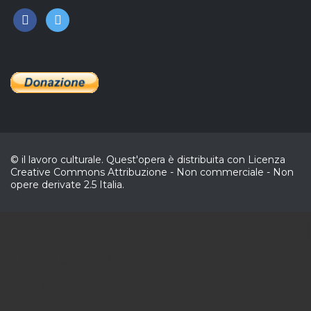
facebook
twitter
© il lavoro culturale. Quest'opera è distribuita con Licenza
Creative Commons Attribuzione - Non commerciale - Non
opere derivate 2.5 Italia.
CL
In collaborazione
Sostienici