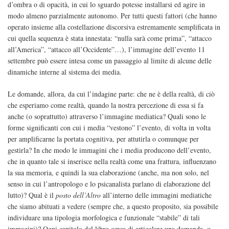
d’ombra o di opacità, in cui lo sguardo potesse installarsi ed agire in
modo almeno parzialmente autonomo. Per tutti questi fattori (che hanno
operato insieme alla costellazione discorsiva estremamente semplificata in
cui quella sequenza è stata innestata: “nulla sarà come prima”, “attacco
all’America”, “attacco all’Occidente”…), l’immagine dell’evento 11
settembre può essere intesa come un passaggio al limite di alcune delle
dinamiche interne al sistema dei media.
Le domande, allora, da cui l’indagine parte: che ne è della realtà, di ciò
che esperiamo come realtà, quando la nostra percezione di essa si fa
anche (o soprattutto) attraverso l’immagine mediatica? Quali sono le
forme significanti con cui i media “vestono” l’evento, di volta in volta
per amplificarne la portata cognitiva, per attutirla o comunque per
gestirla? In che modo le immagini che i media producono dell’evento,
che in quanto tale si inserisce nella realtà come una frattura, influenzano
la sua memoria, e quindi la sua elaborazione (anche, ma non solo, nel
senso in cui l’antropologo e lo psicanalista parlano di elaborazione del
lutto)? Qual è il
posto dell’Altro
all’interno delle immagini mediatiche
che siamo abituati a vedere (sempre che, a questo proposito, sia possibile
individuare una tipologia morfologica e funzionale “stabile” di tali
immagini)? Ogni capitolo del libro cerca di articolare una domanda, o