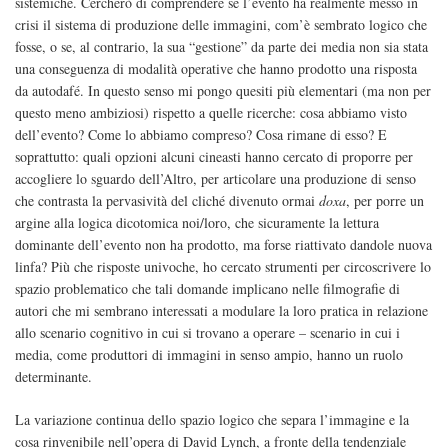
sistemiche. Cercherò di comprendere se l’evento ha realmente messo in
crisi il sistema di produzione delle immagini, com’è sembrato logico che
fosse, o se, al contrario, la sua “gestione” da parte dei media non sia stata
una conseguenza di modalità operative che hanno prodotto una risposta
da autodafé. In questo senso mi pongo quesiti più elementari (ma non per
questo meno ambiziosi) rispetto a quelle ricerche: cosa abbiamo visto
dell’evento? Come lo abbiamo compreso? Cosa rimane di esso? E
soprattutto: quali opzioni alcuni cineasti hanno cercato di proporre per
accogliere lo sguardo dell’Altro, per articolare una produzione di senso
che contrasta la pervasività del cliché divenuto ormai
doxa
, per porre un
argine alla logica dicotomica noi/loro, che sicuramente la lettura
dominante dell’evento non ha prodotto, ma forse riattivato dandole nuova
linfa? Più che risposte univoche, ho cercato strumenti per circoscrivere lo
spazio problematico che tali domande implicano nelle filmografie di
autori che mi sembrano interessati a modulare la loro pratica in relazione
allo scenario cognitivo in cui si trovano a operare – scenario in cui i
media, come produttori di immagini in senso ampio, hanno un ruolo
determinante.
La variazione continua dello spazio logico che separa l’immagine e la
cosa rinvenibile nell’opera di David Lynch, a fronte della tendenziale