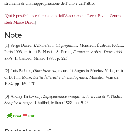
strumenti di una riappropriazione dell’uno e dell’altro.
[
Qui è possibile accedere al sito dell’Associazione Level Five – Centro
studi Marco Dinoi
]
Note
[1] Serge Daney,
L’Exercice a été profitable
, Monsieur, Éditions P.O.L.,
Paris 1993, tr. it. di E. Nosei e S. Pareti,
Il cinema, e oltre. Diari 1988-
1991
, Il Castoro, Milano 1997, p. 225.
[2] Luis Buñuel,
Obra literaria
, a cura di Augustín Sánchez Vidal, tr. it.
di D. Pini Moro,
Scritti letterari e cinematografici
, Marsilio, Venezia
1984, pp. 169-170
[3] Andrej Tarkovskij,
Zapeçatlënnoe vremja
, tr. it. a cura di V. Nadai,
Scolpire il tempo
, Ubulibri, Milano 1988, pp. 9-25.