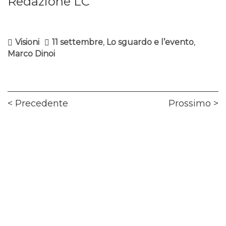
Redazione LC
Visioni
11 settembre
,
Lo sguardo e l’evento
,
Marco Dinoi
Navigazione
Previous
Ne
Precedente
Prossimo
articoli
post:
pos