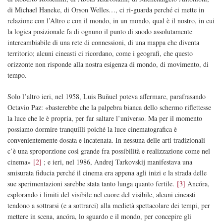
di Michael Haneke, di Orson Welles…, ci ri-guarda perché ci mette in
relazione con l’Altro e con il mondo, in un mondo, qual è il nostro, in cui
la logica posizionale fa di ognuno il punto di snodo assolutamente
intercambiabile di una rete di connessioni, di una mappa che diventa
territorio; alcuni cineasti ci ricordano, come i geografi, che questo
orizzonte non risponde alla nostra esigenza di mondo, di movimento, di
tempo.
Solo l’altro ieri, nel 1958, Luis Buñuel poteva affermare, parafrasando
Octavio Paz: «basterebbe che la palpebra bianca dello schermo riflettesse
la luce che le è propria, per far saltare l’universo. Ma per il momento
possiamo dormire tranquilli poiché la luce cinematografica è
convenientemente dosata e incatenata. In nessuna delle arti tradizionali
c’è una sproporzione così grande fra possibilità e realizzazione come nel
cinema»
[2]
; e ieri, nel 1986, Andrej Tarkovskij manifestava una
smisurata fiducia perché il cinema era appena agli inizi e la strada delle
sue sperimentazioni sarebbe stata tanto lunga quanto fertile.
[3]
Ancóra,
esplorando i limiti del visibile nel cuore del visibile, alcuni cineasti
tendono a sottrarsi (e a sottrarci) alla medietà spettacolare dei tempi, per
mettere in scena, ancóra, lo sguardo e il mondo, per concepire gli