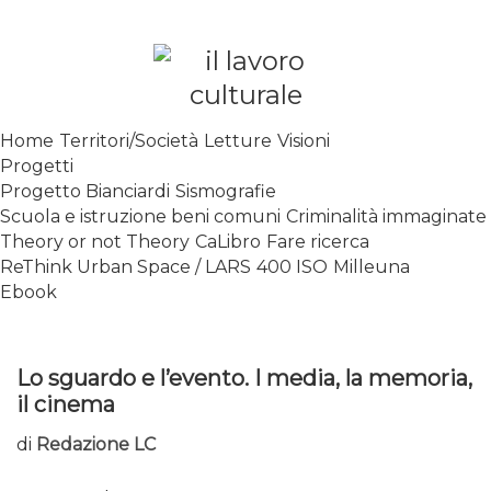
Skip
to
content
SPALANCARE LE FINESTRE DEI
Home
Territori/Società
Letture
Visioni
SAPERI, AFFACCIARSI SUL
Progetti
CONTEMPORANEO
Progetto Bianciardi
Sismografie
Scuola e istruzione beni comuni
Criminalità immaginate
Theory or not Theory
CaLibro
Fare ricerca
ReThink Urban Space / LARS
400 ISO
Milleuna
Ebook
Lo sguardo e l’evento. I media, la memoria,
il cinema
di
Redazione LC