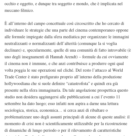
occhio e oggetto, e dunque tra soggetto e mondo, che è implicata nel
meccano filmico.
È all’interno del campo concettuale così circoscritto che ho cercato di
individuare le strategie che una parte del cinema contemporaneo oppone
alle formule impiegate dalla sfera mediatica per organizzare le immagini
neutralizzanti o normalizzanti dell’alterità (comunque la si voglia
declinare) e, specularmente, quelle di una comunità di fatto introvabile (è
uno degli insegnamenti di Hannah Arendt) – formule da cui ovviamente
il cinema non è immune, e che anzi contribuisce a produrre ogni qual
volta poggia le sue operazioni sul cliché. Del resto l’attacco al World
Trade Center è stato prefigurato proprio all’interno della produzione
hollywoodiana che si suole definire “catastrofista” e quindi era già
presente nella sfera immaginaria. Da tale angolazione prospettica questo
studio non desidera aggiungersi alle pubblicazioni a cui l’evento 11
settembre ha dato luogo; esso infatti non aspira a darne una lettura
sociologica, storica, economica… si cerca anzi di ribaltare o
problematizzare uno degli assunti principali di alcune di queste analisi: il
momento di crisi non è scientificamente utilizzabile per la ricostruzione
di dinamiche di lungo periodo o per il rilevamento di caratteristiche