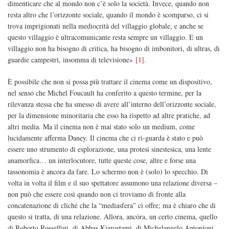
dimenticare che al mondo non c’è solo la società. Invece, quando non
resta altro che l’orizzonte sociale, quando il mondo è scomparso, ci si
trova imprigionati nella mediocrità del villaggio globale, e anche se
questo villaggio è ultracomunicante resta sempre un villaggio. E un
villaggio non ha bisogno di critica, ha bisogno di imbonitori, di ultras, di
guardie campestri, insomma di televisione»
[1]
.
È possibile che non si possa più trattare il cinema come un dispositivo,
nel senso che Michel Foucault ha conferito a questo termine, per la
rilevanza stessa che ha smesso di avere all’interno dell’orizzonte sociale,
per la dimensione minoritaria che esso ha rispetto ad altre pratiche, ad
altri media. Ma il cinema non è mai stato solo un medium, come
lucidamente afferma Daney. Il cinema che ci ri-guarda è stato e può
essere uno strumento di esplorazione, una protesi sinestesica, una lente
anamorfica… un interlocutore, tutte queste cose, altre e forse una
tassonomia è ancora da fare. Lo schermo non è (solo) lo specchio. Di
volta in volta il film e il suo spettatore assumono una relazione diversa –
non può che essere così quando non ci troviamo di fronte alla
concatenazione di cliché che la “mediasfera” ci offre; ma è chiaro che di
questo si tratta, di una relazione. Allora, ancóra, un certo cinema, quello
di Roberto Rossellini, di Abbas Kiarostami, di Michelangelo Antonioni,