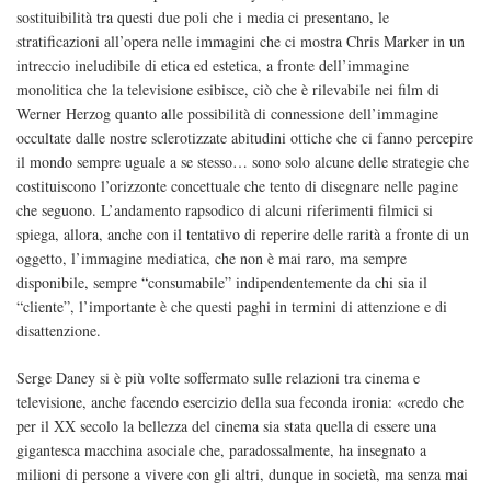
sostituibilità tra questi due poli che i media ci presentano, le
stratificazioni all’opera nelle immagini che ci mostra Chris Marker in un
intreccio ineludibile di etica ed estetica, a fronte dell’immagine
monolitica che la televisione esibisce, ciò che è rilevabile nei film di
Werner Herzog quanto alle possibilità di connessione dell’immagine
occultate dalle nostre sclerotizzate abitudini ottiche che ci fanno percepire
il mondo sempre uguale a se stesso… sono solo alcune delle strategie che
costituiscono l’orizzonte concettuale che tento di disegnare nelle pagine
che seguono. L’andamento rapsodico di alcuni riferimenti filmici si
spiega, allora, anche con il tentativo di reperire delle rarità a fronte di un
oggetto, l’immagine mediatica, che non è mai raro, ma sempre
disponibile, sempre “consumabile” indipendentemente da chi sia il
“cliente”, l’importante è che questi paghi in termini di attenzione e di
disattenzione.
Serge Daney si è più volte soffermato sulle relazioni tra cinema e
televisione, anche facendo esercizio della sua feconda ironia: «credo che
per il XX secolo la bellezza del cinema sia stata quella di essere una
gigantesca macchina asociale che, paradossalmente, ha insegnato a
milioni di persone a vivere con gli altri, dunque in società, ma senza mai