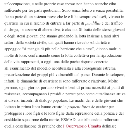
un’occupazione, e nelle proprie case spesso non hanno neanche cibo
sufficiente per tre pasti quotidiani. Sono senza futuro e senza possibilità,
fanno parte di un sistema-paese che le e li ha sempre escluse/i, vivono in
quartieri in cui il rischio di entrare a far parte di
pandillas
e del traffico
di droga, in assenza di alternative, è elevato. Si tratta delle stesse giovani
e degli stessi giovani che stanno guidando la lotta insieme a tanti altri
settori della società civile, dai quali hanno ricevuto solidarietà e
appoggio: “si mangia di più nelle barricate che a casa”, dicono molti e
molte di loro, confermando come la lotta collettiva per la riproduzione
della vita rappresenti, a oggi, una delle poche risposte concrete
all’esaurimento del modello neoliberista e alla conseguente estrema
precarizzazione dei gruppi più vulnerabili del paese. Durante lo sciopero,
infatti, le dinamiche di quartiere si sono rafforzate e riattivate. Molte
persone, ogni giorno, portano viveri e beni di prima necessità ai punti di
resistenza, accompagnano i presidi e partecipano come cittadinanza attiva
ai diversi incontri di dialogo popolare. Le madri dei e delle giovani che
lottano in prima linea hanno creato la
primera linea de madres
per
proteggere i loro figli e le loro figlie dalla repressione della polizia e del
cosiddetto squadrone della morte, ESMAD, contribuendo a rafforzare
quella costellazione di pratiche che
l’Osservatorio Uramba
definisce