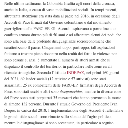
Nelle ultime settimane, la Colombia è salita agli onori della cronaca,
anche in Italia, a causa di vaste mobilitazioni sociali. In tempi recenti,
altrettanta attenzione era stata data al paese nel 2016, in occasione degli
Accordi di Pace firmati dal Governo colombiano e dal movimento
guerrigliero delle FARC-EP. Gli Accordi aspiravano a porre fine a un
conflitto armato durato più di 50 anni e ad affrontare alcuni dei nodi che
sono alla base delle profonde disuguaglianze socioeconomiche che
caratterizzano il paese. Cinque anni dopo, purtroppo, tali aspirazioni
faticano a trovare pieno riscontro nella realtà dei fatti: le violenze non
sono cessate e, anzi, è aumentato il numero di attori armati che si
disputano il controllo del territorio, in particolare nelle zone rurali
ritenute strategiche. Secondo l’istituto
INDEPAZ
, nei primi 160 giorni
del 2021, 69 leader sociali (12 attiviste e 57 attivisti) sono stati
assassinati, 25 ex combattenti delle FARC-EP, firmatari degli Accordi di
Pace, sono stati uccisi e altri sono
desaparecidos
, mentre in diverse zone
del Paese sono stati perpetrati 35 massacri che hanno provocato la morte
di almeno 132 persone. Durante l’attuale Governo del Presidente Iván
Duque, in carica dal 2018, l’implementazione degli Accordi è rallentata e
le grandi sfide sociali sono rimaste sullo sfondo dell’agire politico,
mentre le disuguaglianze si sono accentuate, in particolare a seguito