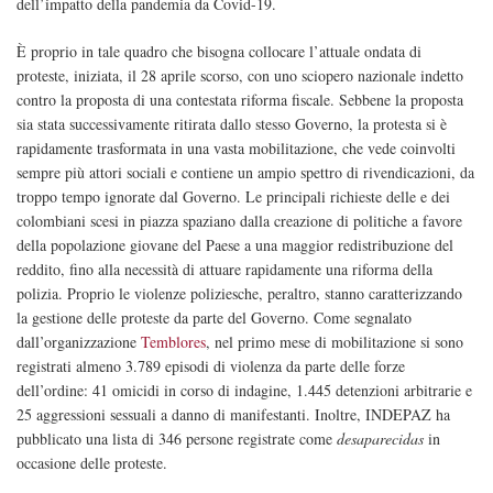
dell’impatto della pandemia da Covid-19.
È proprio in tale quadro che bisogna collocare l’attuale ondata di
proteste, iniziata, il 28 aprile scorso, con uno sciopero nazionale indetto
contro la proposta di una contestata riforma fiscale. Sebbene la proposta
sia stata successivamente ritirata dallo stesso Governo, la protesta si è
rapidamente trasformata in una vasta mobilitazione, che vede coinvolti
sempre più attori sociali e contiene un ampio spettro di rivendicazioni, da
troppo tempo ignorate dal Governo. Le principali richieste delle e dei
colombiani scesi in piazza spaziano dalla creazione di politiche a favore
della popolazione giovane del Paese a una maggior redistribuzione del
reddito, fino alla necessità di attuare rapidamente una riforma della
polizia. Proprio le violenze poliziesche, peraltro, stanno caratterizzando
la gestione delle proteste da parte del Governo. Come segnalato
dall’organizzazione
Temblores
, nel primo mese di mobilitazione si sono
registrati almeno 3.789 episodi di violenza da parte delle forze
dell’ordine: 41 omicidi in corso di indagine, 1.445 detenzioni arbitrarie e
25 aggressioni sessuali a danno di manifestanti. Inoltre, INDEPAZ ha
pubblicato una lista di 346 persone registrate come
desaparecidas
in
occasione delle proteste.