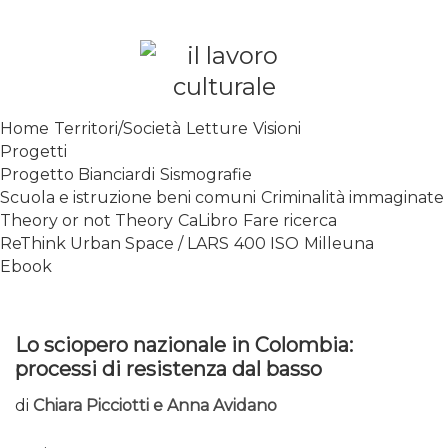
Skip
to
content
SPALANCARE LE FINESTRE DEI
Home
Territori/Società
Letture
Visioni
SAPERI, AFFACCIARSI SUL
Progetti
CONTEMPORANEO
Progetto Bianciardi
Sismografie
Scuola e istruzione beni comuni
Criminalità immaginate
Theory or not Theory
CaLibro
Fare ricerca
ReThink Urban Space / LARS
400 ISO
Milleuna
Ebook
Lo sciopero nazionale in Colombia:
processi di resistenza dal basso
di
Chiara Picciotti e Anna Avidano