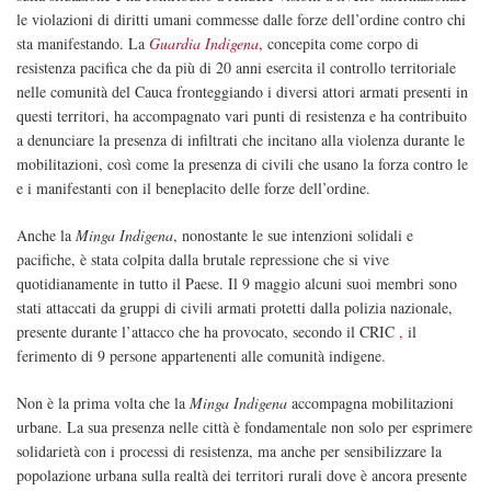
le violazioni di diritti umani commesse dalle forze dell’ordine contro chi
sta manifestando. La
Guardia Indigena
, concepita come corpo di
resistenza pacifica che da più di 20 anni esercita il controllo territoriale
nelle comunità del Cauca fronteggiando i diversi attori armati presenti in
questi territori, ha accompagnato vari punti di resistenza e ha contribuito
a denunciare la presenza di infiltrati che incitano alla violenza durante le
mobilitazioni, così come la presenza di civili che usano la forza contro le
e i manifestanti con il beneplacito delle forze dell’ordine.
Anche la
Minga Indigena
, nonostante le sue intenzioni solidali e
pacifiche, è stata colpita dalla brutale repressione che si vive
quotidianamente in tutto il Paese. Il 9 maggio alcuni suoi membri sono
stati attaccati da gruppi di civili armati protetti dalla polizia nazionale,
presente durante l’attacco che ha provocato, secondo il CRIC
,
il
ferimento di 9 persone appartenenti alle comunità indigene
.
Non è la prima volta che la
Minga Indigena
accompagna mobilitazioni
urbane. La sua presenza nelle città è fondamentale non solo per esprimere
solidarietà con i processi di resistenza, ma anche per sensibilizzare la
popolazione urbana sulla realtà dei territori rurali dove è ancora presente