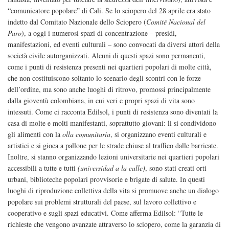
“comunicatore popolare” di Cali. Se lo sciopero del 28 aprile era stato
indetto dal Comitato Nazionale dello Sciopero (
Comité Nacional del
Paro
), a oggi i numerosi spazi di concentrazione – presidi,
manifestazioni, ed eventi culturali – sono convocati da diversi attori della
società civile autorganizzati. Alcuni di questi spazi sono permanenti,
come i punti di resistenza presenti nei quartieri popolari di molte città,
che non costituiscono soltanto lo scenario degli scontri con le forze
dell’ordine, ma sono anche luoghi di ritrovo, promossi principalmente
dalla gioventù colombiana, in cui veri e propri spazi di vita sono
intessuti. Come ci racconta Edilsol, i punti di resistenza sono diventati la
casa di molte e molti manifestanti, soprattutto giovani: lì si condividono
gli alimenti con la
olla comunitaria
, si organizzano eventi culturali e
artistici e si gioca a pallone per le strade chiuse al traffico dalle barricate.
Inoltre, si stanno organizzando lezioni universitarie nei quartieri popolari
accessibili a tutte e tutti
(universidad a la calle)
, sono stati creati orti
urbani, biblioteche popolari provvisorie e brigate di salute. In questi
luoghi di riproduzione collettiva della vita si promuove anche un dialogo
popolare sui problemi strutturali del paese, sul lavoro collettivo e
cooperativo e sugli spazi educativi. Come afferma Edilsol: “Tutte le
richieste che vengono avanzate attraverso lo sciopero, come la garanzia di