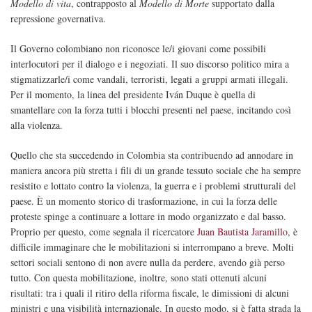
Modello di vita
, contrapposto al
Modello di Morte
supportato dalla
repressione governativa.
Il Governo colombiano non riconosce le/i giovani come possibili
interlocutori per il dialogo e i negoziati. Il suo discorso politico mira a
stigmatizzarle/i come vandali, terroristi, legati a gruppi armati illegali.
Per il momento, la linea del presidente Iván Duque è quella di
smantellare con la forza tutti i blocchi presenti nel paese, incitando così
alla violenza.
Quello che sta succedendo in Colombia sta contribuendo ad annodare in
maniera ancora più stretta i fili di un grande tessuto sociale che ha sempre
resistito e lottato contro la violenza, la guerra e i problemi strutturali del
paese. È un momento storico di trasformazione, in cui la forza delle
proteste spinge a continuare a lottare in modo organizzato e dal basso.
Proprio per questo, come segnala il ricercatore
Juan Bautista Jaramillo
, è
difficile immaginare che le mobilitazioni si interrompano a breve. Molti
settori sociali sentono di non avere nulla da perdere, avendo già perso
tutto. Con questa mobilitazione, inoltre, sono stati ottenuti alcuni
risultati: tra i quali il ritiro della riforma fiscale, le dimissioni di alcuni
ministri e una visibilità internazionale. In questo modo, si è fatta strada la