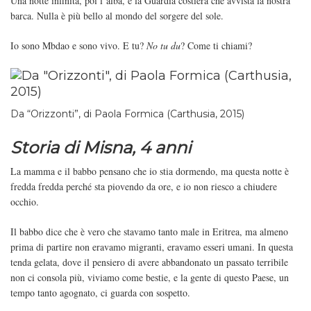
Una notte infinita, poi l’alba, e la Guardia costiera che avvista la nostra
barca. Nulla è più bello al mondo del sorgere del sole.
Io sono Mbdao e sono vivo. E tu?
No tu du
? Come ti chiami?
Da “Orizzonti”, di Paola Formica (Carthusia, 2015)
Storia di Misna, 4 anni
La mamma e il babbo pensano che io stia dormendo, ma questa notte è
fredda fredda perché sta piovendo da ore, e io non riesco a chiudere
occhio.
Il babbo dice che è vero che stavamo tanto male in Eritrea, ma almeno
prima di partire non eravamo migranti, eravamo esseri umani. In questa
tenda gelata, dove il pensiero di avere abbandonato un passato terribile
non ci consola più, viviamo come bestie, e la gente di questo Paese, un
tempo tanto agognato, ci guarda con sospetto.