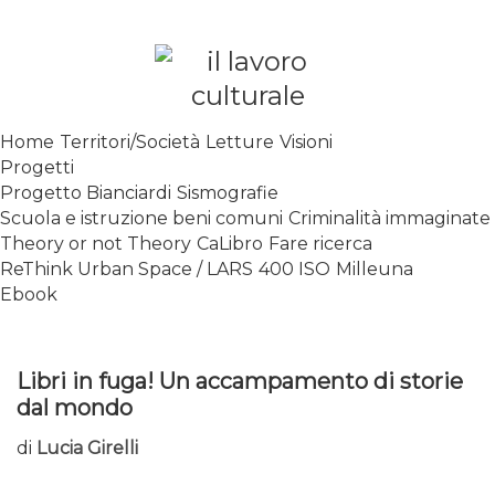
Skip
to
content
SPALANCARE LE FINESTRE DEI
Home
Territori/Società
Letture
Visioni
SAPERI, AFFACCIARSI SUL
Progetti
CONTEMPORANEO
Progetto Bianciardi
Sismografie
Scuola e istruzione beni comuni
Criminalità immaginate
Theory or not Theory
CaLibro
Fare ricerca
ReThink Urban Space / LARS
400 ISO
Milleuna
Ebook
Libri in fuga! Un accampamento di storie
dal mondo
di
Lucia Girelli