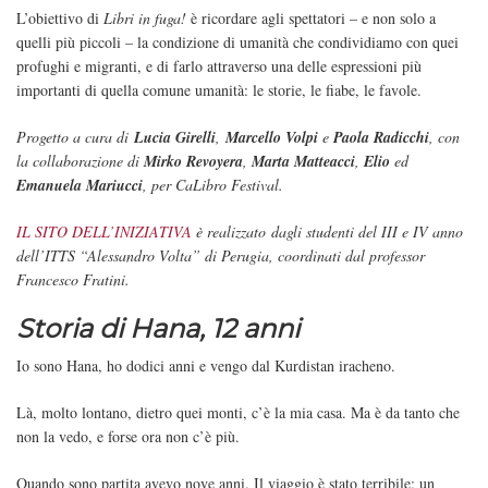
L’obiettivo di
Libri in fuga!
è ricordare agli spettatori – e non solo a
quelli più piccoli – la condizione di umanità che condividiamo con quei
profughi e migranti, e di farlo attraverso una delle espressioni più
importanti di quella comune umanità: le storie, le fiabe, le favole.
Progetto a cura di
Lucia Girelli
,
Marcello Volpi
e
Paola Radicchi
,
con
la collaborazione di
Mirko Revoyera
,
Marta Matteacci
,
Elio
ed
Emanuela Mariucci
, per CaLibro Festival.
IL SITO DELL’INIZIATIVA
è realizzato dagli studenti del III e IV anno
dell’ITTS “Alessandro Volta” di Perugia, coordinati dal professor
Francesco Fratini.
Storia di Hana, 12 anni
Io sono Hana, ho dodici anni e vengo dal Kurdistan iracheno.
Là, molto lontano, dietro quei monti, c’è la mia casa. Ma è da tanto che
non la vedo, e forse ora non c’è più.
Quando sono partita avevo nove anni. Il viaggio è stato terribile: un