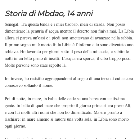
Storia di Mbdao, 14 anni
Senegal. Tra questa tenda e i miei baobab, mesi di strada. Non posso
dimenticare la penuria d’acqua mentre il deserto non finiva mai. La Libia
allora ci pareva un’oasi e i piedi non smettevano di avanzare nella sabbia.
Il primo sogno mi è morto lì: la Libia è l’inferno e io sono diventato uno
schiavo. Ho lavorato per giorni sotto il peso della minaccia, e subìto le
notti in un letto pieno di insetti. L’acqua era sporca, il cibo troppo poco.
Molte persone sono state sepolte là.
Io, invece, ho resistito aggrappandomi al sogno di una terra di cui ancora
conoscevo soltanto il nome.
Poi di notte, in mare, in balia delle onde su una barca con tantissima
gente. In balia di quel mare che proprio il giorno prima si era preso Alì,
e con lui molti altri nomi che non ho dimenticato. Ma ero pronto a
rischiare: in mare almeno si muore una volta sola, in Libia sono morto
ogni giorno.