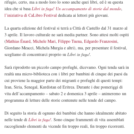
rifugio, certo, ma a modo loro lo sono anche quei libri, ed è su questa
idea che si basa
Libri in fuga! Un accampamento di storie dal mondo
,
l’iniziativa di CaLibro Festival
dedicata ai lettori più giovani.
La quarta edizione del festival si terrà a Città di Castello dal 31 marzo al
3 aprile. Il lavoro culturale ne sarà media partner. Sono attesi molti ospiti
(
Mathias Énard
,
Michele Mari
,
Filippo Tuena
,
Edgardo Franzosini
,
Giordano Meacci, Michela Murgia e altri), ma, per presentare il festival,
scegliamo di concentrarci proprio su
Libri in fuga!.
Sarà riprodotto un piccolo campo profughi, dicevamo. Ogni tenda sarà in
realtà una micro-biblioteca con i libri per bambini di cinque dei paesi da
cui proviene la maggior parte dei migranti e profughi di questi tempi:
Iran, Siria, Senegal, Kurdistan ed Eritrea. Durante i due pomeriggi di
vita dell’accampamento – sabato 2 e domenica 3 aprile – animeremo un
programma di letture delle storie contenute nelle tende del campo.
Di seguito la storia di ognuno dei bambini che hanno idealmente abitato
nelle tende di
Libri in fuga!
. Sono cinque frammenti di vita assemblati
raccogliendo elementi da vicende fin troppo reali, fin troppo ricorrenti.