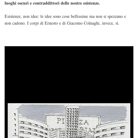
luoghi oscuri e contraddittori delle nostre esistenze.
Esistenze, non idee: le idee sono cose bellissime ma non si spezzano e
non cadono. I corpi di Ernesto e di Giacomo Colnaghi, invece, sì.