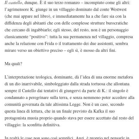
Il castello
, dunque. È il suo terzo romanzo – incompiuto come gli altri:
l’agrimensore K. giunge in un villaggio dominato dal conte Westwest
(che mai appare nel libro), e immediatamente ha a che fare sia con la
diffidenza degli abitanti che con delle complesse strutture burocratiche
che cercano di ingabbiarlo; egli stesso, del resto, non è un personaggio
classicamente “positivo”: tutta la sua permanenza nel villaggio, compresa
anche la relazione con Frida o il trattamento dei due assistenti, sembra
mirare verso un obiettivo preciso – egli sì, è mosso da altri fini.
Ma quali?
L’interpretazione teologica, dominante, dà l’idea di una enorme metafora
di un dio inarrivabile, simboleggiato dalla strada tortuosa che allontana
sempre il Castello dai tentativi di giungervi da parte di K.: il singolo è
condannato a peregrinare sulla terra, e senza nemmeno poter accedere alla
comunità governata da tale altissima Legge. Non è un caso, secondo
questa linea di lettura, che in un finale previsto da Kafka il suo
protagonista muoia proprio quando stava per essere accettato dal resto del
villaggio: la sconfitta definitiva.
In realtà le cose non sono così semplici. Anzi, è proprio nel pensarle in