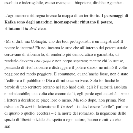
assoluto e inderogabile, esteso ovunque – biopotere, direbbe Agamben.
I personaggi di
L’agrimensore ridisegna invece la mappa di un territorio.
Kafka sono degli anarchici inconsapevoli: rifiutano il potere,
rifiutano il
cieco
tu devi
.
(Mi si dirà: ma Colnaghi, uno dei tuoi protagonisti, è un magistrato! Il
potere lo incarna! Eh no: incarna le aree che all’interno del potere statale
cercavano di riformarlo, di renderlo più democratico e garantista, di
renderlo davvero
istituzione
e non corpo separato; mentre chi lo uccise,
pensando di rivoluzionare e distruggere il potere stesso, ne mimò il volto
peggiore nel modo peggiore. E comunque, quand’anche fosse, non è stato
l’editore o il pubblico o Dio a dirmi cosa scrivere. Solo io: finché le
parole di uno scrittore restano nel suo hard disk, egli è l’autorità assoluta
e insindacabile; una volta che escono da lì, egli perde ogni autorità – sono
i lettori a decidere se piace loro o meno. Ma solo dopo, non prima. Non
esiste un
Tu devi
in letteratura: il
Tu devi
– tu devi essere “civile”, parlare
di questo o quello, eccetera – è la morte del romanzo, la negazione dello
spazio di libertà iniziale che spetta a ogni autore, buono o cattivo che
sia).