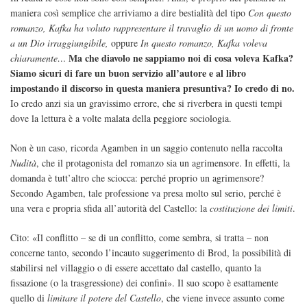
maniera così semplice che arriviamo a dire bestialità del tipo
Con questo
romanzo, Kafka ha voluto rappresentare il travaglio di un uomo di fronte
a un Dio irraggiungibile,
oppure
In questo romanzo, Kafka voleva
Ma che diavolo ne sappiamo noi di cosa voleva Kafka?
chiaramente…
Siamo sicuri di fare un buon servizio all’autore e al libro
impostando il discorso in questa maniera presuntiva? Io credo di no.
Io credo anzi sia un gravissimo errore, che si riverbera in questi tempi
dove la lettura è a volte malata della peggiore sociologia.
Non è un caso, ricorda Agamben in un saggio contenuto nella raccolta
Nudità
, che il protagonista del romanzo sia un agrimensore. In effetti, la
domanda è tutt’altro che sciocca: perché proprio un agrimensore?
Secondo Agamben, tale professione va presa molto sul serio, perché è
una vera e propria sfida all’autorità del Castello: la
costituzione dei limiti
.
Cito: «Il conflitto – se di un conflitto, come sembra, si tratta – non
concerne tanto, secondo l’incauto suggerimento di Brod, la possibilità di
stabilirsi nel villaggio o di essere accettato dal castello, quanto la
fissazione (o la trasgressione) dei confini». Il suo scopo è esattamente
quello di
limitare il potere del Castello
, che viene invece assunto come