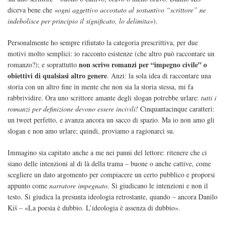
diceva bene che
«ogni aggettivo accostato al sostantivo “scrittore” ne
indebolisce per principio il significato, lo delimita»
).
Personalmente ho sempre rifiutato la categoria prescrittiva, per due
motivi molto semplici: io racconto esistenze (che altro può raccontare un
non scrivo romanzi per “impegno civile” o
romanzo?); e soprattutto
obiettivi di qualsiasi altro genere
. Anzi: la sola idea di raccontare una
storia con un altro fine in mente che non sia la storia stessa, mi fa
rabbrividire. Ora uno scrittore amante degli slogan potrebbe urlare:
tutti i
romanzi per definizione devono essere incivili!
Cinquantacinque caratteri:
un tweet perfetto, e avanza ancora un sacco di spazio. Ma io non amo gli
slogan e non amo urlare; quindi, proviamo a ragionarci su.
Immagino sia capitato anche a me nei panni del lettore: ritenere che ci
siano delle intenzioni al di là della trama – buone o anche cattive, come
scegliere un dato argomento per compiacere un certo pubblico e proporsi
appunto come
narratore impegnato
. Si giudicano le intenzioni e non il
testo. Si giudica la presunta ideologia retrostante, quando – ancora Danilo
Kiš – «La poesia è dubbio. L’ideologia è assenza di dubbio».