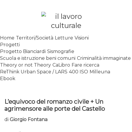
Skip
to
content
SPALANCARE LE FINESTRE DEI
Home
Territori/Società
Letture
Visioni
SAPERI, AFFACCIARSI SUL
Progetti
CONTEMPORANEO
Progetto Bianciardi
Sismografie
Scuola e istruzione beni comuni
Criminalità immaginate
Theory or not Theory
CaLibro
Fare ricerca
ReThink Urban Space / LARS
400 ISO
Milleuna
Ebook
L’equivoco del romanzo civile + Un
agrimensore alle porte del Castello
di
Giorgio Fontana