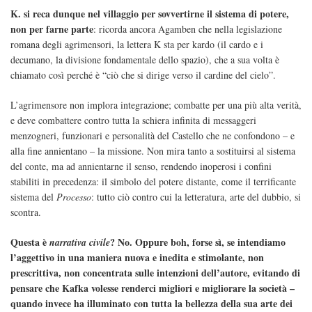
K. si reca dunque nel villaggio per sovvertirne il sistema di potere,
non per farne parte
: ricorda ancora Agamben che nella legislazione
romana degli agrimensori, la lettera K sta per kardo (il cardo e i
decumano, la divisione fondamentale dello spazio), che a sua volta è
chiamato così perché è “ciò che si dirige verso il cardine del cielo”.
L’agrimensore non implora integrazione; combatte per una più alta verità,
e deve combattere contro tutta la schiera infinita di messaggeri
menzogneri, funzionari e personalità del Castello che ne confondono – e
alla fine annientano – la missione. Non mira tanto a sostituirsi al sistema
del conte, ma ad annientarne il senso, rendendo inoperosi i confini
stabiliti in precedenza: il simbolo del potere distante, come il terrificante
sistema del
Processo
: tutto ciò contro cui la letteratura, arte del dubbio, si
scontra.
Questa è
? No. Oppure boh, forse sì, se intendiamo
narrativa civile
l’aggettivo in una maniera nuova e inedita e stimolante, non
prescrittiva, non concentrata sulle intenzioni dell’autore, evitando di
pensare che Kafka volesse renderci migliori e migliorare la società –
quando invece ha illuminato con tutta la bellezza della sua arte dei