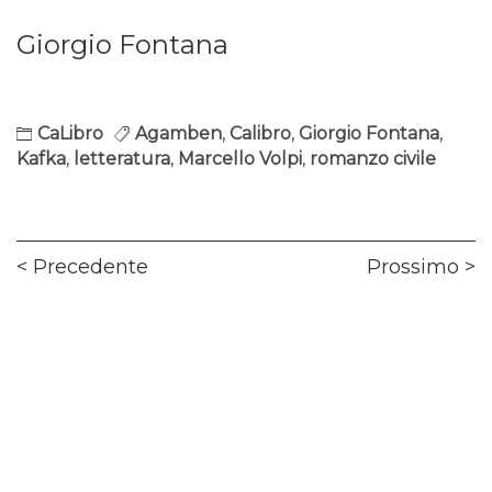
Giorgio Fontana
CaLibro
Agamben
,
Calibro
,
Giorgio Fontana
,
Kafka
,
letteratura
,
Marcello Volpi
,
romanzo civile
Navigazione
Previous
Ne
Precedente
Prossimo
articoli
post:
pos