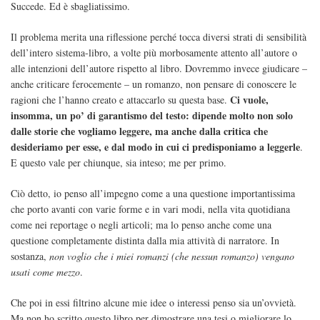
Succede. Ed è sbagliatissimo.
Il problema merita una riflessione perché tocca diversi strati di sensibilità
dell’intero sistema-libro, a volte più morbosamente attento all’autore o
alle intenzioni dell’autore rispetto al libro. Dovremmo invece giudicare –
anche criticare ferocemente – un romanzo, non pensare di conoscere le
Ci vuole,
ragioni che l’hanno creato e attaccarlo su questa base.
insomma, un po’ di garantismo del testo: dipende molto non solo
dalle storie che vogliamo leggere, ma anche dalla critica che
desideriamo per esse, e dal modo in cui ci predisponiamo a leggerle
.
E questo vale per chiunque, sia inteso; me per primo.
Ciò detto, io penso all’impegno come a una questione importantissima
che porto avanti con varie forme e in vari modi, nella vita quotidiana
come nei reportage o negli articoli; ma lo penso anche come una
questione completamente distinta dalla mia attività di narratore. In
sostanza,
non voglio che i miei romanzi (che nessun romanzo) vengano
usati come mezzo
.
Che poi in essi filtrino alcune mie idee o interessi penso sia un’ovvietà.
Ma non ho scritto questo libro per dimostrare una tesi o migliorare lo