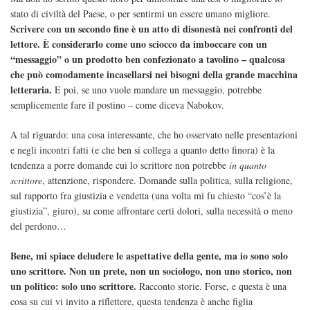
stato di civiltà del Paese, o per sentirmi un essere umano migliore.
Scrivere con un secondo fine è un atto di disonestà nei confronti del
lettore. È considerarlo come uno sciocco da imboccare con un
“messaggio” o un prodotto ben confezionato a tavolino – qualcosa
che può comodamente incasellarsi nei bisogni della grande macchina
letteraria.
E poi, se uno vuole mandare un messaggio, potrebbe
semplicemente fare il postino – come diceva Nabokov.
A tal riguardo: una cosa interessante, che ho osservato nelle presentazioni
e negli incontri fatti (e che ben si collega a quanto detto finora) è la
tendenza a porre domande cui lo scrittore non potrebbe
in quanto
scrittore
, attenzione, rispondere. Domande sulla politica, sulla religione,
sul rapporto fra giustizia e vendetta (una volta mi fu chiesto “cos’è la
giustizia”, giuro), su come affrontare certi dolori, sulla necessità o meno
del perdono…
Bene, mi spiace deludere le aspettative della gente, ma io sono solo
uno scrittore. Non un prete, non un sociologo, non uno storico, non
un politico: solo uno scrittore.
Racconto storie. Forse, e questa è una
cosa su cui vi invito a riflettere, questa tendenza è anche figlia