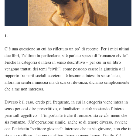
1.
C’è una questione su cui ho riflettuto un po’ di recente. Per i miei ultimi
due libri, l’ultimo in particolare, si è parlato spesso di “romanzo civile”.
Finché la categoria è intesa in senso descrittivo – per cui in un libro
vengono trattati dei temi “civili”, come possono essere la giustizia o il
rapporto fra parti sociali eccetera – è insomma intesa in senso laico,
allora mi sembra innocua ma di scarsa rilevanza; diciamo semplicemente
che a me non interessa.
Diverso è il caso, credo più frequente, in cui la categoria viene intesa in
senso per così dire prescrittivo, o finalistico: e cioè spostando l’intero
peso sull’aggettivo – l’importante è che il romanzo sia
civile
, meno che
sia romanzo. (Un’operazione simile, anche se di tenore diverso, avviene
con l’etichetta “scrittore giovane”: interessa che tu sia giovane, non che tu
sia uno scrittore – buono o cattivo, bravo o meno bravo. Danilo Kiš