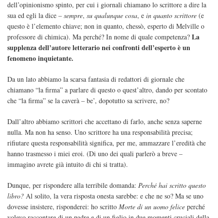
dell’opinionismo spinto, per cui i giornali chiamano lo scrittore a dire la
sua ed egli la dice –
sempre
,
su qualunque cosa
, e
in quanto scrittore
(e
questo è l’elemento chiave; non in quanto, chessò, esperto di Melville o
La
professore di chimica). Ma perché? In nome di quale competenza?
supplenza dell’autore letterario nei confronti dell’esperto è un
fenomeno inquietante.
Da un lato abbiamo la scarsa fantasia di redattori di giornale che
chiamano “la firma” a parlare di questo o quest’altro, dando per scontato
che “la firma” se la caverà – be’, dopotutto sa scrivere, no?
Dall’altro abbiamo scrittori che accettano di farlo, anche senza saperne
nulla. Ma non ha senso. Uno scrittore ha una responsabilità precisa;
rifiutare questa responsabilità significa, per me, ammazzare l’eredità che
hanno trasmesso i miei eroi. (Di uno dei quali parlerò a breve –
immagino avrete già intuito di chi si tratta).
Dunque, per rispondere alla terribile domanda:
Perché hai scritto questo
libro?
Al solito, la vera risposta onesta sarebbe: e che ne so? Ma se uno
dovesse insistere, risponderei: ho scritto
Morte di un uomo felice
perché
volevo raccontare di un padre e di un figlio in due momenti cruciali della