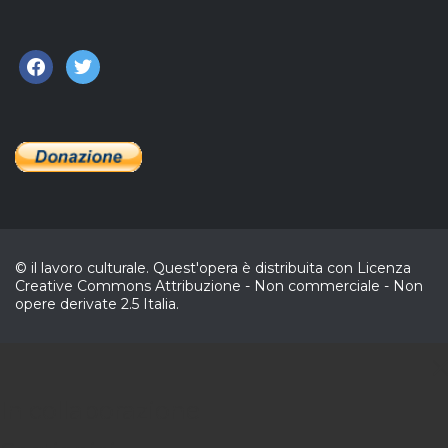
facebook
twitter
© il lavoro culturale. Quest'opera è distribuita con Licenza
Creative Commons Attribuzione - Non commerciale - Non
opere derivate 2.5 Italia.
C
In collaborazione