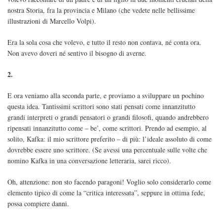
nostra Storia, fra la provincia e Milano (che vedete nelle bellissime
illustrazioni di Marcello Volpi).
Era la sola cosa che volevo, e tutto il resto non contava, né conta ora.
Non avevo doveri né sentivo il bisogno di averne.
2.
E ora veniamo alla seconda parte, e proviamo a sviluppare un pochino
questa idea. Tantissimi scrittori sono stati pensati come innanzitutto
grandi interpreti o grandi pensatori o grandi filosofi, quando andrebbero
ripensati innanzitutto come – be’, come scrittori. Prendo ad esempio, al
solito, Kafka: il mio scrittore preferito – di più: l’ideale assoluto di come
dovrebbe essere uno scrittore. (Se avessi una percentuale sulle volte che
nomino Kafka in una conversazione letteraria, sarei ricco).
Oh, attenzione: non sto facendo paragoni! Voglio solo considerarlo come
elemento tipico di come la “critica interessata”, seppure in ottima fede,
possa compiere danni.