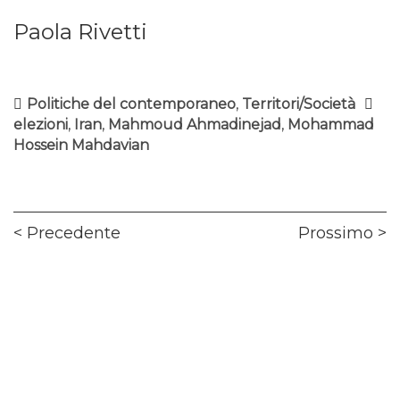
Paola Rivetti
Politiche del contemporaneo
,
Territori/Società
elezioni
,
Iran
,
Mahmoud Ahmadinejad
,
Mohammad
Hossein Mahdavian
Navigazione
Previous
Ne
Precedente
Prossimo
articoli
post:
pos