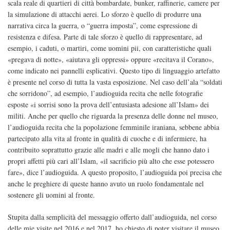
scala reale di quartieri di città bombardate, bunker, raffinerie, camere per
la simulazione di attacchi aerei. Lo sforzo è quello di produrre una
narrativa circa la guerra, o “guerra imposta”, come espressione di
resistenza e difesa. Parte di tale sforzo è quello di rappresentare, ad
esempio, i caduti, o martiri, come uomini pii, con caratteristiche quali
«pregava di notte», «aiutava gli oppressi» oppure «recitava il Corano»,
come indicato nei pannelli esplicativi. Questo tipo di linguaggio artefatto
è presente nel corso di tutta la vasta esposizione. Nel caso dell’ala “soldati
che sorridono”, ad esempio, l’audioguida recita che nelle fotografie
esposte «i sorrisi sono la prova dell’entusiasta adesione all’Islam» dei
militi. Anche per quello che riguarda la presenza delle donne nel museo,
l’audioguida recita che la popolazione femminile iraniana, sebbene abbia
partecipato alla vita al fronte in qualità di cuoche e di infermiere, ha
contribuito soprattutto grazie alle madri e alle mogli che hanno dato i
propri affetti più cari all’Islam, «il sacrificio più alto che esse potessero
fare», dice l’audioguida. A questo proposito, l’audioguida poi precisa che
anche le preghiere di queste hanno avuto un ruolo fondamentale nel
sostenere gli uomini al fronte.
Stupita dalla semplicità del messaggio offerto dall’audioguida, nel corso
delle mie visite nel 2016 e nel 2017, ho chiesto di poter visitare il museo