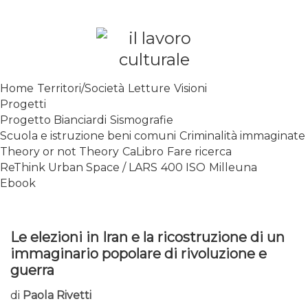
Skip
to
content
SPALANCARE LE FINESTRE DEI
Home
Territori/Società
Letture
Visioni
SAPERI, AFFACCIARSI SUL
Progetti
CONTEMPORANEO
Progetto Bianciardi
Sismografie
Scuola e istruzione beni comuni
Criminalità immaginate
Theory or not Theory
CaLibro
Fare ricerca
ReThink Urban Space / LARS
400 ISO
Milleuna
Ebook
Le elezioni in Iran e la ricostruzione di un
immaginario popolare di rivoluzione e
guerra
di
Paola Rivetti