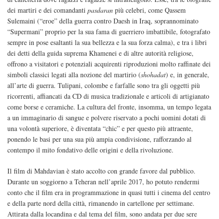
dei martiri e dei comandanti
pasdaran
più celebri, come Qassem
Sulemaini (“eroe” della guerra contro Daesh in Iraq, soprannominato
“Supermani” proprio per la sua fama di guerriero imbattibile, fotografato
sempre in pose esaltanti la sua bellezza e la sua forza calma), e tra i libri
dei detti della guida suprema Khamenei e di altre autorità religiose,
offrono a visitatori e potenziali acquirenti riproduzioni molto raffinate dei
simboli classici legati alla nozione del martirio (
shohadat
) e, in generale,
all’arte di guerra. Tulipani, colombe e farfalle sono tra gli oggetti più
ricorrenti, affiancati da CD di musica tradizionale e articoli di artigianato
come borse e ceramiche. La cultura del fronte, insomma, un tempo legata
a un immaginario di sangue e polvere riservato a pochi uomini dotati di
una volontà superiore, è diventata “chic” e per questo più attraente,
ponendo le basi per una sua più ampia condivisione, rafforzando al
contempo il mito fondativo delle origini e della rivoluzione.
Il film di Mahdavian è stato accolto con grande favore dal pubblico.
Durante un soggiorno a Teheran nell’aprile 2017, ho potuto rendermi
conto che il film era in programmazione in quasi tutti i cinema del centro
e della parte nord della città, rimanendo in cartellone per settimane.
Attirata dalla locandina e dal tema del film, sono andata per due sere