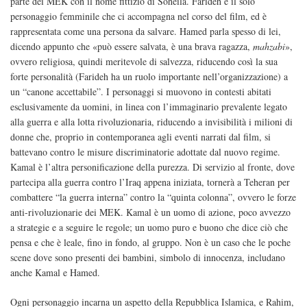
parte dei MEK con il nome fittizio di Soheila. Farideh è il solo
personaggio femminile che ci accompagna nel corso del film, ed è
rappresentata come una persona da salvare. Hamed parla spesso di lei,
dicendo appunto che «può essere salvata, è una brava ragazza,
mahzabi
»,
ovvero religiosa, quindi meritevole di salvezza, riducendo così la sua
forte personalità (Farideh ha un ruolo importante nell’organizzazione) a
un “canone accettabile”. I personaggi si muovono in contesti abitati
esclusivamente da uomini, in linea con l’immaginario prevalente legato
alla guerra e alla lotta rivoluzionaria, riducendo a invisibilità i milioni di
donne che, proprio in contemporanea agli eventi narrati dal film, si
battevano contro le misure discriminatorie adottate dal nuovo regime.
Kamal è l’altra personificazione della purezza. Di servizio al fronte, dove
partecipa alla guerra contro l’Iraq appena iniziata, tornerà a Teheran per
combattere “la guerra interna” contro la “quinta colonna”, ovvero le forze
anti-rivoluzionarie dei MEK. Kamal è un uomo di azione, poco avvezzo
a strategie e a seguire le regole; un uomo puro e buono che dice ciò che
pensa e che è leale, fino in fondo, al gruppo. Non è un caso che le poche
scene dove sono presenti dei bambini, simbolo di innocenza, includano
anche Kamal e Hamed.
Ogni personaggio incarna un aspetto della Repubblica Islamica, e Rahim,