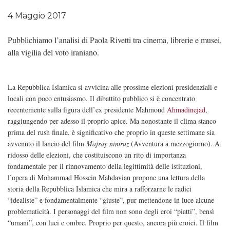
4 Maggio 2017
Pubblichiamo l’analisi di Paola Rivetti tra cinema, librerie e musei,
alla vigilia del voto iraniano.
La Repubblica Islamica si avvicina alle prossime elezioni presidenziali e
locali con poco entusiasmo. Il dibattito pubblico si è concentrato
recentemente sulla figura dell’ex presidente Mahmoud
Ahmadinejad
,
raggiungendo per adesso il proprio apice. Ma nonostante il clima stanco
prima del rush finale, è significativo che proprio in queste settimane sia
avvenuto il lancio del film
Majray nimruz
(Avventura a mezzogiorno). A
ridosso delle elezioni, che costituiscono un rito di importanza
fondamentale per il rinnovamento della legittimità delle istituzioni,
l’opera di Mohammad Hossein Mahdavian propone una lettura della
storia della Repubblica Islamica che mira a rafforzarne le radici
“idealiste” e fondamentalmente “giuste”, pur mettendone in luce alcune
problematicità. I personaggi del film non sono degli eroi “piatti”, bensì
“umani”, con luci e ombre. Proprio per questo, ancora più eroici. Il film