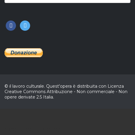
facebook
twitter
© il lavoro culturale. Quest'opera è distribuita con Licenza
Creative Commons Attribuzione - Non commerciale - Non
opere derivate 2.5 Italia.
CL
In collaborazione