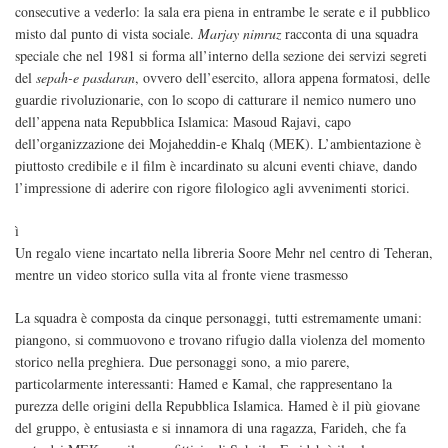
consecutive a vederlo: la sala era piena in entrambe le serate e il pubblico
misto dal punto di vista sociale.
Marjay nimruz
racconta di una squadra
speciale che nel 1981 si forma all’interno della sezione dei servizi segreti
del
sepah-e pasdaran
, ovvero dell’esercito, allora appena formatosi, delle
guardie rivoluzionarie, con lo scopo di catturare il nemico numero uno
dell’appena nata Repubblica Islamica: Masoud Rajavi, capo
dell’organizzazione dei Mojaheddin-e Khalq (MEK). L’ambientazione è
piuttosto credibile e il film è incardinato su alcuni eventi chiave, dando
l’impressione di aderire con rigore filologico agli avvenimenti storici.
ì
Un regalo viene incartato nella libreria Soore Mehr nel centro di Teheran,
mentre un video storico sulla vita al fronte viene trasmesso
La squadra è composta da cinque personaggi, tutti estremamente umani:
piangono, si commuovono e trovano rifugio dalla violenza del momento
storico nella preghiera. Due personaggi sono, a mio parere,
particolarmente interessanti: Hamed e Kamal, che rappresentano la
purezza delle origini della Repubblica Islamica. Hamed è il più giovane
del gruppo, è entusiasta e si innamora di una ragazza, Farideh, che fa