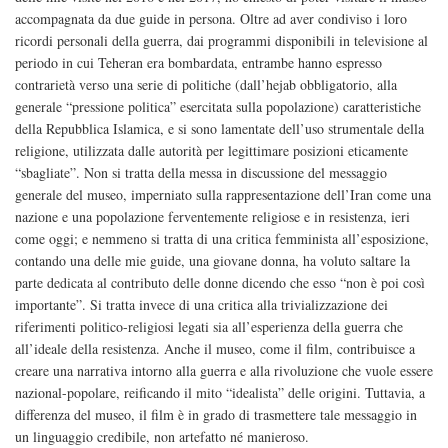
accompagnata da due guide in persona. Oltre ad aver condiviso i loro
ricordi personali della guerra, dai programmi disponibili in televisione al
periodo in cui Teheran era bombardata, entrambe hanno espresso
contrarietà verso una serie di politiche (dall’hejab obbligatorio, alla
generale “pressione politica” esercitata sulla popolazione) caratteristiche
della Repubblica Islamica, e si sono lamentate dell’uso strumentale della
religione, utilizzata dalle autorità per legittimare posizioni eticamente
“sbagliate”. Non si tratta della messa in discussione del messaggio
generale del museo, imperniato sulla rappresentazione dell’Iran come una
nazione e una popolazione ferventemente religiose e in resistenza, ieri
come oggi; e nemmeno si tratta di una critica femminista all’esposizione,
contando una delle mie guide, una giovane donna, ha voluto saltare la
parte dedicata al contributo delle donne dicendo che esso “non è poi così
importante”. Si tratta invece di una critica alla trivializzazione dei
riferimenti politico-religiosi legati sia all’esperienza della guerra che
all’ideale della resistenza. Anche il museo, come il film, contribuisce a
creare una narrativa intorno alla guerra e alla rivoluzione che vuole essere
nazional-popolare, reificando il mito “idealista” delle origini. Tuttavia, a
differenza del museo, il film è in grado di trasmettere tale messaggio in
un linguaggio credibile, non artefatto né manieroso.