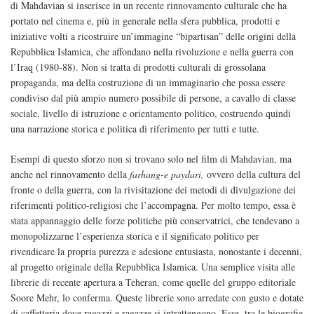
di Mahdavian si inserisce in un recente rinnovamento culturale che ha
portato nel cinema e, più in generale nella sfera pubblica, prodotti e
iniziative volti a ricostruire un’immagine “bipartisan” delle origini della
Repubblica Islamica, che affondano nella rivoluzione e nella guerra con
l’Iraq (1980-88). Non si tratta di prodotti culturali di grossolana
propaganda, ma della costruzione di un immaginario che possa essere
condiviso dal più ampio numero possibile di persone, a cavallo di classe
sociale, livello di istruzione e orientamento politico, costruendo quindi
una narrazione storica e politica di riferimento per tutti e tutte.
Esempi di questo sforzo non si trovano solo nel film di Mahdavian, ma
anche nel rinnovamento della
farhang-e paydari,
ovvero della cultura del
fronte o della guerra, con la rivisitazione dei metodi di divulgazione dei
riferimenti politico-religiosi che l’accompagna. Per molto tempo, essa è
stata appannaggio delle forze politiche più conservatrici, che tendevano a
monopolizzarne l’esperienza storica e il significato politico per
rivendicare la propria purezza e adesione entusiasta, nonostante i decenni,
al progetto originale della Repubblica Islamica. Una semplice visita alle
librerie di recente apertura a Teheran, come quelle del gruppo editoriale
Soore Mehr, lo conferma. Queste librerie sono arredate con gusto e dotate
di caffetteria dove ragazzi e ragazze si intrattengono. Esse, tra le biografie