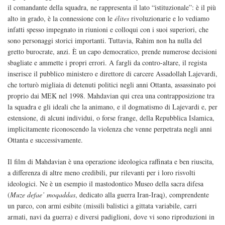
il comandante della squadra, ne rappresenta il lato “istituzionale”: è il più
alto in grado, è la connessione con le
élites
rivoluzionarie e lo vediamo
infatti spesso impegnato in riunioni e colloqui con i suoi superiori, che
sono personaggi storici importanti. Tuttavia, Rahim non ha nulla del
gretto burocrate, anzi. È un capo democratico, prende numerose decisioni
sbagliate e ammette i propri errori. A fargli da contro-altare, il regista
inserisce il pubblico ministero e direttore di carcere Assadollah Lajevardi,
che torturò migliaia di detenuti politici negli anni Ottanta, assassinato poi
proprio dai MEK nel 1998. Mahdavian qui crea una contrapposizione tra
la squadra e gli ideali che la animano, e il dogmatismo di Lajevardi e, per
estensione, di alcuni individui, o forse frange, della Repubblica Islamica,
implicitamente riconoscendo la violenza che venne perpetrata negli anni
Ottanta e successivamente.
Il film di Mahdavian è una operazione ideologica raffinata e ben riuscita,
a differenza di altre meno credibili, pur rilevanti per i loro risvolti
ideologici. Ne è un esempio il mastodontico Museo della sacra difesa
(
Muze defae’ moqaddas
, dedicato alla guerra Iran-Iraq), comprendente
un parco, con armi esibite (missili balistici a gittata variabile, carri
armati, navi da guerra) e diversi padiglioni, dove vi sono riproduzioni in