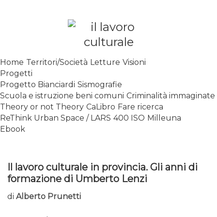
Skip
to
content
SPALANCARE LE FINESTRE DEI
Home
Territori/Società
Letture
Visioni
SAPERI, AFFACCIARSI SUL
Progetti
CONTEMPORANEO
Progetto Bianciardi
Sismografie
Scuola e istruzione beni comuni
Criminalità immaginate
Theory or not Theory
CaLibro
Fare ricerca
ReThink Urban Space / LARS
400 ISO
Milleuna
Ebook
Il lavoro culturale in provincia. Gli anni di
formazione di Umberto Lenzi
di
Alberto Prunetti