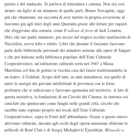
partito e del sindacato. Si parlava di letteratura e cinema. Non era così
strano: un figlio di un minatore di quelle parti, Bruno Travaglini, oggi
più che ottantenne, mi racconta di aver nutrito la propria avversione al
fascismo già agli inizi degli anni Quaranta grazie alle letture per ragazzi
che sfuggivano alla censura, come
Il tallone di ferro
di Jack London,
libro che suo padre minatore, poi ucciso nel tragico eccidio nazifascista di
Niccioleta, aveva letto e riletto. Libri che durante il fascismo facevano
parte delle biblioteche personali dei minatori assieme alle opere di Salgari
e che poi finirono nella biblioteca popolare dell’Ente Culturale
Cooperativistico, un’istituzione culturale sorta nel 1947 a Massa
Marittima col fine di gestire la vecchia casa del fascio trasformandola in
un teatro, il Goldoni. Scopo dell’ente, in anni tumultuosi, era quello di
unire le energie dei giovani intellettuali di provincia con le forze
proletarie che si radicavano e facevano egemonia nel territorio. A lato di
questa iniziativa, la fondazione di un Circolo del Cinema, in sintonia coi
cineclub che spuntavano come funghi nelle grandi città, circolo che
sarebbe stato ospitato proprio nei locali dell’Ente Culturale
Cooperativistico, sopra le Fonti dell’abbondanza. Grazie a questo nuovo
attivismo culturale, davanti agli occhi degli operai massetani sfilarono le
pellicole di René Clair e di Sergej Michajlovič Ėjzenštejn,
Miracolo a