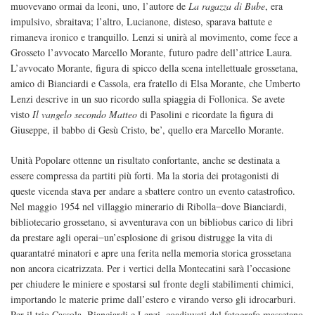
muovevano ormai da leoni, uno, l’autore de
La ragazza di Bube
, era
impulsivo, sbraitava; l’altro, Lucianone, disteso, sparava battute e
rimaneva ironico e tranquillo. Lenzi si unirà al movimento, come fece a
Grosseto l’avvocato Marcello Morante, futuro padre dell’attrice Laura.
L’avvocato Morante, figura di spicco della scena intellettuale grossetana,
amico di Bianciardi e Cassola, era fratello di Elsa Morante, che Umberto
Lenzi descrive in un suo ricordo sulla spiaggia di Follonica. Se avete
visto
Il vangelo secondo Matteo
di Pasolini e ricordate la figura di
Giuseppe, il babbo di Gesù Cristo, be’, quello era Marcello Morante.
Unità Popolare ottenne un risultato confortante, anche se destinata a
essere compressa da partiti più forti. Ma la storia dei protagonisti di
queste vicenda stava per andare a sbattere contro un evento catastrofico.
Nel maggio 1954 nel villaggio minerario di Ribolla ̶ dove Bianciardi,
bibliotecario grossetano, si avventurava con un bibliobus carico di libri
da prestare agli operai ̶ un’esplosione di grisou distrugge la vita di
quarantatré minatori e apre una ferita nella memoria storica grossetana
non ancora cicatrizzata. Per i vertici della Montecatini sarà l’occasione
per chiudere le miniere e spostarsi sul fronte degli stabilimenti chimici,
importando le materie prime dall’estero e virando verso gli idrocarburi.
Per il trio Cassola, Bianciardi e Lenzi, coadiuvati dal fotografo massetano