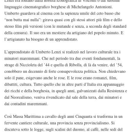
Lenzi era lontano dalla nobiltà iconografica di Visconti o dal sublime
linguaggio cinematografico borghese di Michelangelo Antonioni.
Umberto guardava al cinema con la sapienza umile del ceto basso che
“non butta mai nulla”: girava quasi con gli stessi attori più film e dello
stesso film più versioni (con le mutande e senza, a seconda degli standard
della censura). Il suo era un mestiere da artigiano del popolo minuto. E
l’artigianato ha bisogno di un apprendistato.
L’apprendistato di Umberto Lenzi si realizzò nel lavoro culturale tra i
minatori maremmani. Che nel periodo tra due eventi fondamentali, la
strage di Niccioleta del ’44 e quella di Ribolla, di là da venire, del ’54,
conobbero un decennio di forte consapevolezza politica. Non chiedevano
solo il pane, esigevano anche le rose. E le rose erano romanzi, film,
dibattiti, cultura. Tutto quello che in altre parti d’Italia era appannaggio
dei ricchi e della borghesia, in quegli anni, galvanizzati dalla Resistenza e
dal Neorealismo, veniva rivendicato dal sale della terra, dai minatori e
dai contadini maremmani.
Così Massa Marittima a cavallo degli anni Cinquanta si trasforma in un
fervente cantiere culturale, una provincia senza provincialismo. Si
discuteva sotto le logge, sugli scalini del duomo, al caffè, nelle sedi del