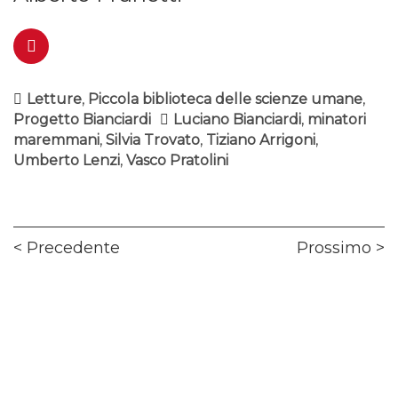
Letture
,
Piccola biblioteca delle scienze umane
,
Progetto Bianciardi
Luciano Bianciardi
,
minatori
maremmani
,
Silvia Trovato
,
Tiziano Arrigoni
,
Umberto Lenzi
,
Vasco Pratolini
Navigazione
Previous
Ne
Precedente
Prossimo
articoli
post:
pos