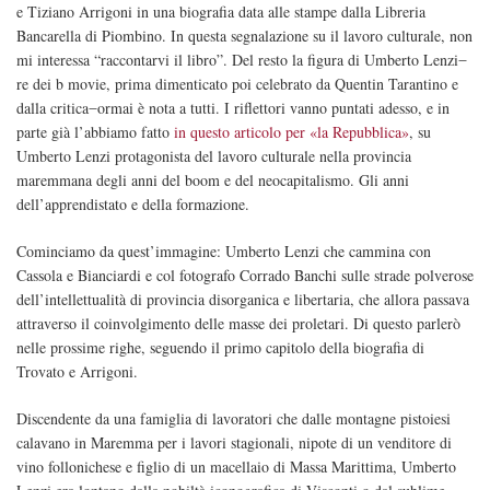
e Tiziano Arrigoni in una biografia data alle stampe dalla Libreria
Bancarella di Piombino. In questa segnalazione su il lavoro culturale, non
mi interessa “raccontarvi il libro”. Del resto la figura di Umberto Lenzi ̶
re dei b movie, prima dimenticato poi celebrato da Quentin Tarantino e
dalla critica ̶ ormai è nota a tutti. I riflettori vanno puntati adesso, e in
parte già l’abbiamo fatto
in questo articolo per «la Repubblica»
, su
Umberto Lenzi protagonista del lavoro culturale nella provincia
maremmana degli anni del boom e del neocapitalismo. Gli anni
dell’apprendistato e della formazione.
Cominciamo da quest’immagine: Umberto Lenzi che cammina con
Cassola e Bianciardi e col fotografo Corrado Banchi sulle strade polverose
dell’intellettualità di provincia disorganica e libertaria, che allora passava
attraverso il coinvolgimento delle masse dei proletari. Di questo parlerò
nelle prossime righe, seguendo il primo capitolo della biografia di
Trovato e Arrigoni.
Discendente da una famiglia di lavoratori che dalle montagne pistoiesi
calavano in Maremma per i lavori stagionali, nipote di un venditore di
vino follonichese e figlio di un macellaio di Massa Marittima, Umberto