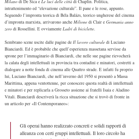
Milano
di De Sica e
Le luci delle città
di Chaplin. Politica,
intrattenimento ed “elevazione culturale”. Il pane e le rose, appunto.
Seguendo l’impronta teorica di Béla Balázs, teorico ungherese del cinema
d’impronta marxista, arrivarono anche
Milione
di Clair e
Germania anno
zero
di Rossellini. E ovviamente
Ladri di biciclette
.
Sembrano scene uscite dalle pagine de
Il lavoro culturale
di Luciano
Bianciardi. Ed è probabile che quell’esperienza massetana servisse da
sprone per l’immaginario di Bianciardi, che nelle sue pagine rievocherà
la calata degli intellettuali in provincia tra contadini e minatori, costretti a
dialogare a notte fonda di cinema alle Quattro strade. E infatti fu proprio
lui, Luciano Bianciardi, che nell’inverno del 1950 si presentò a Massa
Marittima, appena ventottenne, per conoscere questa realtà di intellettuali
e minatori e per replicarla a Grosseto assieme ai fratelli Isaia e Aladino
Vitali. Bianciardi descriverà la ricca situazione che si trovò di fronte in
un articolo per «Il Contemporaneo»:
Gli operai hanno realizzato concreti e solidi rapporti di
alleanza con certi gruppi intellettuali. Il loro circolo ha