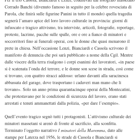
Corrado Banchi (divenuto famoso in seguito per la celebre rovesciata di
Parola, che finirà sulle figurine Panini in tutto il mondo) quella tragedia
segnerà l’amaro apice del loro lavoro culturale in provincia: giorni di
infuocato e tragico attivismo, tra interviste, articoli, fotografie, reportage,
proteste, lacrime, pacche sulle spalle, ore e ore a fianco di minatori e
soccorritori fino ai funerali operai, con le donne che quasi menarono il
prete in chiesa. Nell’occasione Lenzi, Bianciardi e Cassola scrivono il
manifesto di denuncia che poi sarà pubblicato a nome della Cgil. Mentre
dalle viscere della terra risalgono i corpi esanimi dei lavoratori, «in paese
si è scatenata l’onda del terrore, e le donne son scese in strada, così come
si trovano, con quattro stracci addosso: urlano davanti alla saracinesca
abbassata del garage, dove trasportano i cadaveri man mano che li
trovano». Solo un anno prima quarantacinque operai della Montecatini,
che protestavano per le condizioni di sicurezza del lavoro, erano stati
arrestati e tenuti ammanettati dalla polizia, «per dare l’esempio».
Quell’evento tragico segnò tutti i protagonisti. L’attivismo culturale dei
minatori massetani si arenò di fronte al sacrificio, alla sconfitta.
Terminato l’oggetto narrativo
I minatori della Maremma
, dato alle
stampe per Laterza nel 1956, le strade di Cassola e Bianciardi si