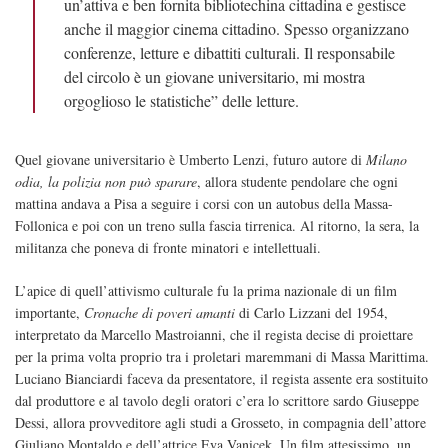
un’attiva e ben fornita bibliotechina cittadina e gestisce
anche il maggior cinema cittadino. Spesso organizzano
conferenze, letture e dibattiti culturali. Il responsabile
del circolo è un giovane universitario, mi mostra
orgoglioso le statistiche” delle letture.
Quel giovane universitario è Umberto Lenzi, futuro autore di
Milano
odia, la polizia non può sparare
, allora studente pendolare che ogni
mattina andava a Pisa a seguire i corsi con un autobus della Massa-
Follonica e poi con un treno sulla fascia tirrenica. Al ritorno, la sera, la
militanza che poneva di fronte minatori e intellettuali.
L’apice di quell’attivismo culturale fu la prima nazionale di un film
importante,
Cronache di poveri amanti
di Carlo Lizzani del 1954,
interpretato da Marcello Mastroianni, che il regista decise di proiettare
per la prima volta proprio tra i proletari maremmani di Massa Marittima.
Luciano Bianciardi faceva da presentatore, il regista assente era sostituito
dal produttore e al tavolo degli oratori c’era lo scrittore sardo Giuseppe
Dessi, allora provveditore agli studi a Grosseto, in compagnia dell’attore
Giuliano Montaldo e dell’attrice Eva Vanicek. Un film attesissimo, un