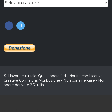
facebook
twitter
© il lavoro culturale. Quest'opera è distribuita con Licenza
Creative Commons Attribuzione - Non commerciale - Non
opere derivate 2.5 Italia.
CL
In collaborazione