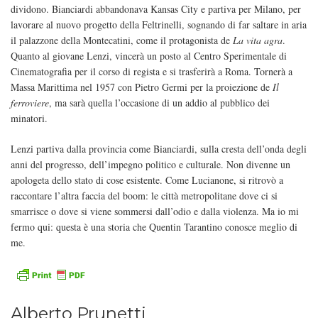
dividono. Bianciardi abbandonava Kansas City e partiva per Milano, per
lavorare al nuovo progetto della Feltrinelli, sognando di far saltare in aria
il palazzone della Montecatini, come il protagonista de
La vita agra
.
Quanto al giovane Lenzi, vincerà un posto al Centro Sperimentale di
Cinematografia per il corso di regista e si trasferirà a Roma. Tornerà a
Massa Marittima nel 1957 con Pietro Germi per la proiezione de
Il
ferroviere
, ma sarà quella l’occasione di un addio al pubblico dei
minatori.
Lenzi partiva dalla provincia come Bianciardi, sulla cresta dell’onda degli
anni del progresso, dell’impegno politico e culturale. Non divenne un
apologeta dello stato di cose esistente. Come Lucianone, si ritrovò a
raccontare l’altra faccia del boom: le città metropolitane dove ci si
smarrisce o dove si viene sommersi dall’odio e dalla violenza. Ma io mi
fermo qui: questa è una storia che Quentin Tarantino conosce meglio di
me.
Alberto Prunetti