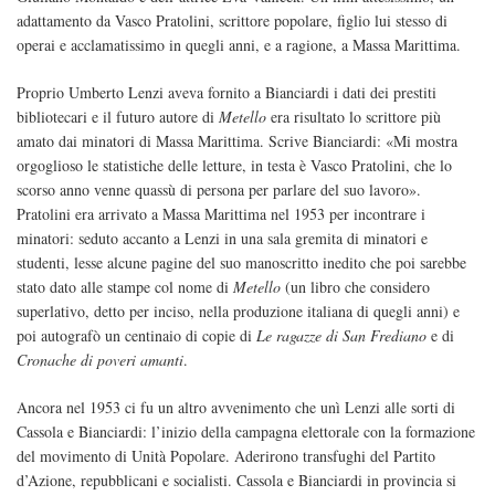
adattamento da Vasco Pratolini, scrittore popolare, figlio lui stesso di
operai e acclamatissimo in quegli anni, e a ragione, a Massa Marittima.
Proprio Umberto Lenzi aveva fornito a Bianciardi i dati dei prestiti
bibliotecari e il futuro autore di
Metello
era risultato lo scrittore più
amato dai minatori di Massa Marittima. Scrive Bianciardi: «Mi mostra
orgoglioso le statistiche delle letture, in testa è Vasco Pratolini, che lo
scorso anno venne quassù di persona per parlare del suo lavoro».
Pratolini era arrivato a Massa Marittima nel 1953 per incontrare i
minatori: seduto accanto a Lenzi in una sala gremita di minatori e
studenti, lesse alcune pagine del suo manoscritto inedito che poi sarebbe
stato dato alle stampe col nome di
Metello
(un libro che considero
superlativo, detto per inciso, nella produzione italiana di quegli anni) e
poi autografò un centinaio di copie di
Le ragazze di San Frediano
e di
Cronache di poveri amanti
.
Ancora nel 1953 ci fu un altro avvenimento che unì Lenzi alle sorti di
Cassola e Bianciardi: l’inizio della campagna elettorale con la formazione
del movimento di Unità Popolare. Aderirono transfughi del Partito
d’Azione, repubblicani e socialisti. Cassola e Bianciardi in provincia si