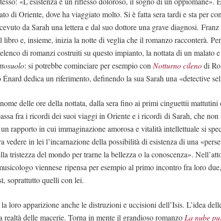
e stesso: «L’esistenza è un riflesso doloroso, il sogno di un oppiomane».
to di Oriente, dove ha viaggiato molto. Si è fatta sera tardi e sta per co
icevuto da Sarah una lettera e dal suo dottore una grave diagnosi. Franz 
il libro e, insieme, inizia la notte di veglia che il romanzo racconterà. Pe
lenco di romanzi costruiti su questo impianto, la nottata di un malato e i
ttosuolo
: si potrebbe cominciare per esempio con
Notturno cileno
di Ro
ro Énard dedica un riferimento, definendo la sua Sarah una «detective se
 nome delle ore della nottata, dalla sera fino ai primi cinguettii mattutini 
assa fra i ricordi dei suoi viaggi in Oriente e i ricordi di Sarah, che non
un rapporto in cui immaginazione amorosa e vitalità intellettuale si spec
 vedere in lei l’incarnazione della possibilità di esistenza di una «pers
la tristezza del mondo per trarne la bellezza o la conoscenza». Nell’atto
 musicologo viennese ripensa per esempio al primo incontro fra loro due, 
t, soprattutto quelli con lei.
a loro apparizione anche le distruzioni e uccisioni dell’Isis. L’idea del
a realtà delle macerie. Torna in mente il grandioso romanzo
La nube pu