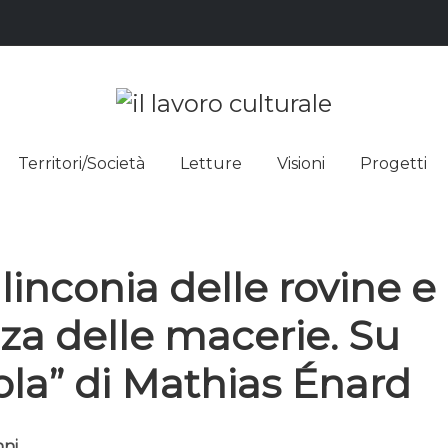
L LAVO
STRE DEI SAPERI, AFFACCIARSI 
Territori/Società
Letture
Visioni
Progetti
ULTUR
inconia delle rovine e 
zza delle macerie. Su
ola” di Mathias Énard
nni