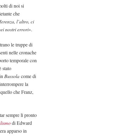
olti di noi si
ietante che
erenza, l’altro, ci
ei nostri errori
».
trano le truppe di
enti nelle cronache
pporto temporale con
è stato
 in
Bussola
come di
interrompere la
 quello che Franz,
star sempre lì pronto
alismo
di Edward
 era apparso in