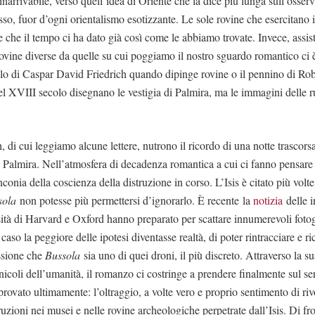
inarrivabile, verso quell’idea di Oriente che la dice più lunga sull’osser
sso, fuor d’ogni orientalismo esotizzante. Le sole rovine che esercitano 
e che il tempo ci ha dato già così come le abbiamo trovate. Invece, assist
rovine diverse da quelle su cui poggiamo il nostro sguardo romantico ci 
llo di Caspar David Friedrich quando dipinge rovine o il pennino di R
XVIII secolo disegnano le vestigia di Palmira, ma le immagini delle rus
 di cui leggiamo alcune lettere, nutrono il ricordo di una notte trascorsa
di Palmira. Nell’atmosfera di decadenza romantica a cui ci fanno pensare
nconia della coscienza della distruzione in corso. L’Isis è citato più volte
sola
non potesse più permettersi d’ignorarlo. È recente la
notizia
delle i
ità di Harvard e Oxford hanno preparato per scattare innumerevoli foto
caso la peggiore delle ipotesi diventasse realtà, di poter rintracciare e ri
ssione che
Bussola
sia uno di quei droni, il più discreto. Attraverso la su
icoli dell’umanità, il romanzo ci costringe a prendere finalmente sul seri
ovato ultimamente: l’oltraggio, a volte vero e proprio sentimento di rivol
uzioni nei musei e nelle rovine archeologiche perpetrate dall’Isis. Di fro