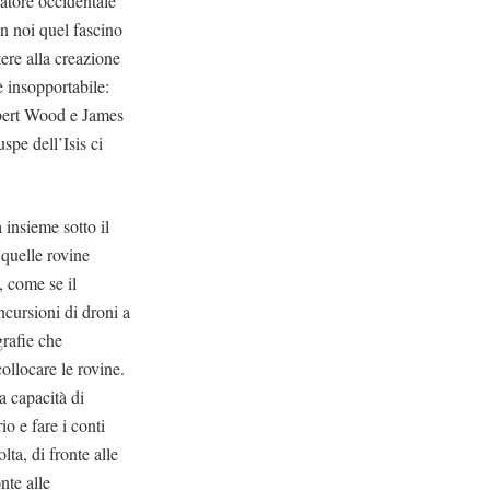
vatore occidentale
in noi quel fascino
ere alla creazione
è insopportabile:
obert Wood e James
pe dell’Isis ci
 insieme sotto il
 quelle rovine
, come se il
ncursioni di droni a
grafie che
collocare le rovine.
a capacità di
o e fare i conti
ta, di fronte alle
nte alle