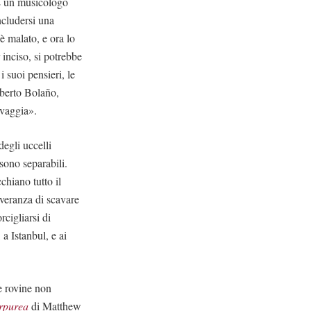
 È un musicologo
ncludersi una
è malato, e ora lo
r inciso, si potrebbe
 suoi pensieri, le
berto Bolaño,
lvaggia».
degli uccelli
 sono separabili.
chiano tutto il
everanza di scavare
rcigliarsi di
a Istanbul, e ai
le rovine non
rpurea
di Matthew