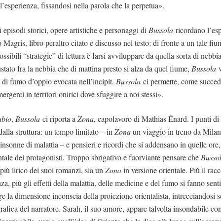
l’esperienza, fissandosi nella parola che la perpetua».
i episodi storici, opere artistiche e personaggi di
Bussola
ricordano l’esp
Magris, libro peraltro citato e discusso nel testo: di fronte a un tale fiume
possibili “strategie” di lettura è farsi avviluppare da quella sorta di nebb
tato fra la nebbia che di mattina presto si alza da quel fiume,
Bussola
v
e di fumo d’oppio evocata nell’incipit.
Bussola
ci permette, come succede
rgerci in territori onirici dove sfuggire a noi stessi».
bio
,
Bussola
ci riporta a
Zona
, capolavoro di Mathias Énard. I punti di
alla struttura: un tempo limitato – in
Zona
un viaggio in treno da Mila
insonne di malattia – e pensieri e ricordi che si addensano in quelle ore,
ntale dei protagonisti. Troppo sbrigativo e fuorviante pensare che
Busso
 più lirico dei suoi romanzi, sia un
Zona
in versione orientale. Più il rac
za, più gli effetti della malattia, delle medicine e del fumo si fanno sent
e la dimensione inconscia della proiezione orientalista, intrecciandosi s
rafica del narratore. Sarah, il suo amore, appare talvolta insondabile co