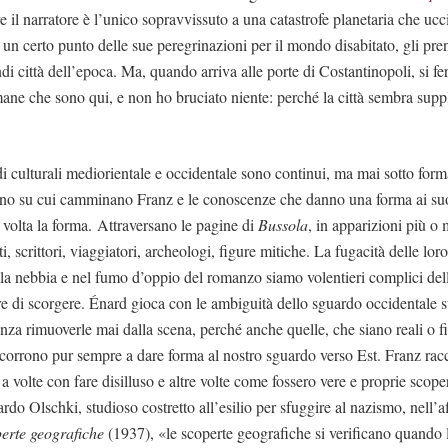
e il narratore è l’unico sopravvissuto a una catastrofe planetaria che uccid
 un certo punto delle sue peregrinazioni per il mondo disabitato, gli pre
ndi città dell’epoca. Ma, quando arriva alle porte di Costantinopoli, si fe
mane che sono qui, e non ho bruciato niente: perché la città sembra supp
di culturali mediorientale e occidentale sono continui, ma mai sotto form
rreno su cui camminano Franz e le conoscenze che danno una forma ai suo
volta la forma. Attraversano le pagine di
Bussola
, in apparizioni più o
ti, scrittori, viaggiatori, archeologi, figure mitiche. La fugacità delle lo
lla nebbia e nel fumo d’oppio del romanzo siamo volentieri complici dell’
e di scorgere. Énard gioca con le ambiguità dello sguardo occidentale s
nza rimuoverle mai dalla scena, perché anche quelle, che siano reali o fi
orrono pur sempre a dare forma al nostro sguardo verso Est. Franz racc
 a volte con fare disilluso e altre volte come fossero vere e proprie scop
do Olschki, studioso costretto all’esilio per sfuggire al nazismo, nell’
operte geografiche
(1937), «le scoperte geografiche si verificano quando