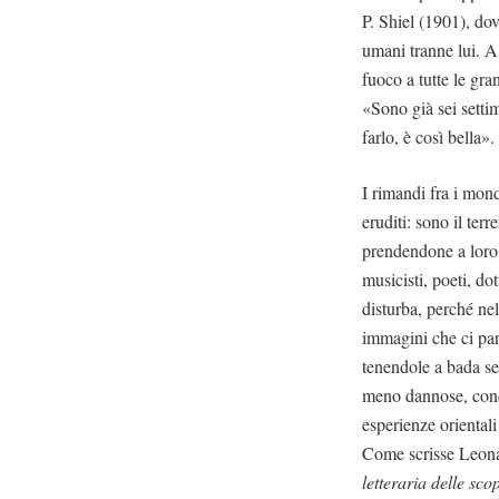
P. Shiel (1901), dov
umani tranne lui. A
fuoco a tutte le gra
«Sono già sei setti
farlo, è così bella».
I rimandi fra i mon
eruditi: sono il te
prendendone a loro 
musicisti, poeti, dot
disturba, perché ne
immagini che ci par
tenendole a bada se
meno dannose, conc
esperienze orientali
Come scrisse Leonar
letteraria delle sc