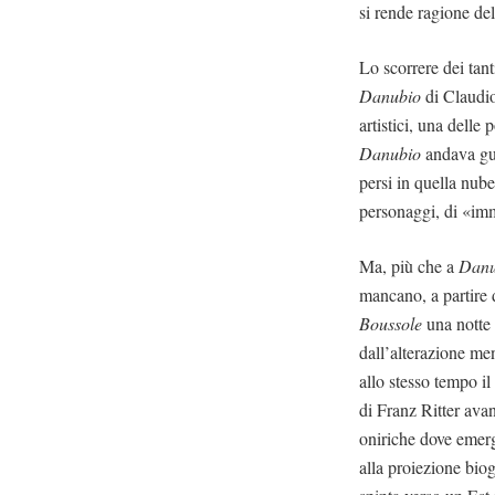
si rende ragione del
Lo scorrere dei tant
Danubio
di Claudio 
artistici, una delle 
Danubio
andava gus
persi in quella nub
personaggi, di «imme
Ma, più che a
Danu
mancano, a partire d
Boussole
una notte 
dall’alterazione me
allo stesso tempo il
di Franz Ritter avan
oniriche dove emerg
alla proiezione biog