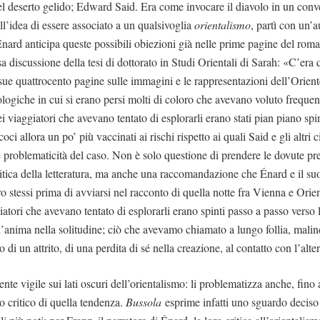
l deserto gelido; Edward Said. Era come invocare il diavolo in un conv
ll’idea di essere associato a un qualsivoglia
orientalismo
, partì con un’a
ard anticipa queste possibili obiezioni già nelle prime pagine del ro
a discussione della tesi di dottorato in Studi Orientali di Sarah: «C’era 
 sue quattrocento pagine sulle immagini e le rappresentazioni dell’Orien
ologiche in cui si erano persi molti di coloro che avevano voluto frequenta
dei viaggiatori che avevano tentato di esplorarli erano stati pian piano spi
oci allora un po’ più vaccinati ai rischi rispetto ai quali Said e gli altri
le problematicità del caso. Non è solo questione di prendere le dovute pr
itica della letteratura, ma anche una raccomandazione che Énard e il su
 stessi prima di avviarsi nel racconto di quella notte fra Vienna e Orien
ggiatori che avevano tentato di esplorarli erano spinti passo a passo verso 
 l’anima nella solitudine; ciò che avevamo chiamato a lungo follia, mali
to di un attrito, di una perdita di sé nella creazione, al contatto con l’alter
ente vigile sui lati oscuri dell’orientalismo: li problematizza anche, fino 
o critico di quella tendenza.
Bussola
esprime infatti uno sguardo deciso s