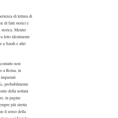
erienza di lettura di
 di fatti storici e
ia storica. Mentre
a letto idealmente
 a Sarah e altri
 contatto non
no a Roma, in
 impastati
la
, probabilmente
conto della nottata
ire, in pagine
empre più stretta
me il senso della