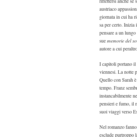
riflettersi anche s
austriaco appassiona
giornata in cui ha r
sa per certo. Inizia 
pensare a un lungo e
sue
memorie del so
autore a cui peralt
I capitoli portano il
viennesi. La notte p
Quello con Sarah è 
tempo. Franz sembra
instancabilmente nel
pensieri e fumo, il
suoi viaggi verso Es
Nel romanzo fanno l
esclude purtroppo l