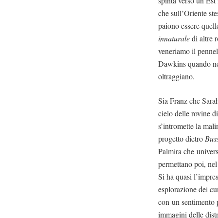
spinta verso un Est 
che sull’Oriente ste
paiono essere quell
innaturale
di altre 
veneriamo il penne
Dawkins quando nel 
oltraggiano.
Sia Franz che Sarah,
cielo delle rovine 
s’intromette la mali
progetto dietro
Bus
Palmira che univers
permettano poi, nel 
Si ha quasi l’impre
esplorazione dei cun
con un sentimento pr
immagini delle distr