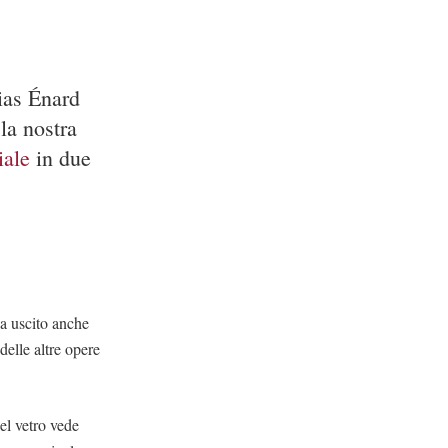
ias Énard
la nostra
iale
in due
a uscito anche
delle altre opere
nel vetro vede