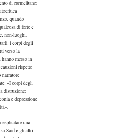
ento di carmelitane;
utocritica
manzo, quando
qualcosa di forte e
te, non-luoghi,
rli: i corpi degli
nti verso la
 ci hanno messo in
ecauzioni rispetto
o narratore
te: «I corpi degli
la distruzione;
nconia e depressione
ità».
a esplicitare una
u Said e gli altri