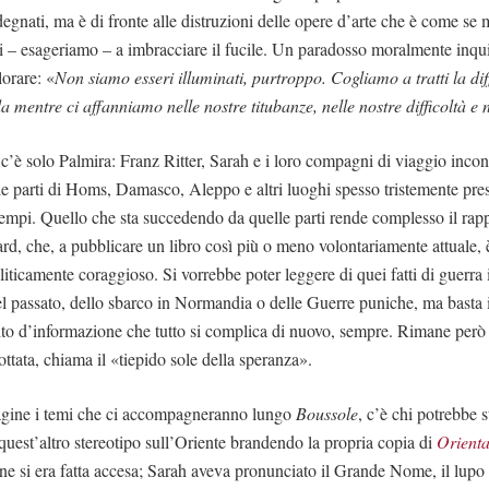
degnati, ma è di fronte alle distruzioni delle opere d’arte che è come se m
nti – esageriamo – a imbracciare il fucile. Un paradosso moralmente inqu
lorare: «
Non siamo esseri illuminati, purtroppo. Cogliamo a tratti la diff
 mentre ci affanniamo nelle nostre titubanze, nelle nostre difficoltà e n
’è solo Palmira: Franz Ritter, Sarah e i loro compagni di viaggio incon
e parti di Homs, Damasco, Aleppo e altri luoghi spesso tristemente pres
 tempi. Quello che sta succedendo da quelle parti rende complesso il ra
ard, che, a pubblicare un libro così più o meno volontariamente attuale, 
liticamente coraggioso. Si vorrebbe poter leggere di quei fatti di guerra
el passato, dello sbarco in Normandia o delle Guerre puniche, ma basta 
 sito d’informazione che tutto si complica di nuovo, sempre. Rimane però
nottata, chiama il «tiepido sole della speranza».
pagine i temi che ci accompagneranno lungo
Boussole
, c’è chi potrebbe 
 quest’altro stereotipo sull’Oriente brandendo la propria copia di
Orient
ne si era fatta accesa; Sarah aveva pronunciato il Grande Nome, il lupo