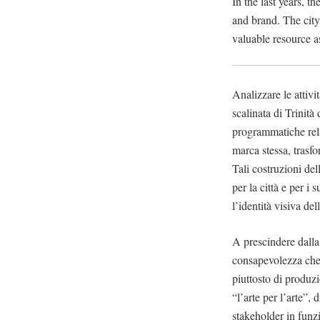
In the last years, 
and brand. The city
valuable resource a
Analizzare le attiv
scalinata di Trinit
programmatiche rela
marca stessa, trasf
Tali costruzioni del
per la città e per i 
l’identità visiva del
A prescindere dalla
consapevolezza che
piuttosto di produzi
“l’arte per l’arte”,
stakeholder in funzi