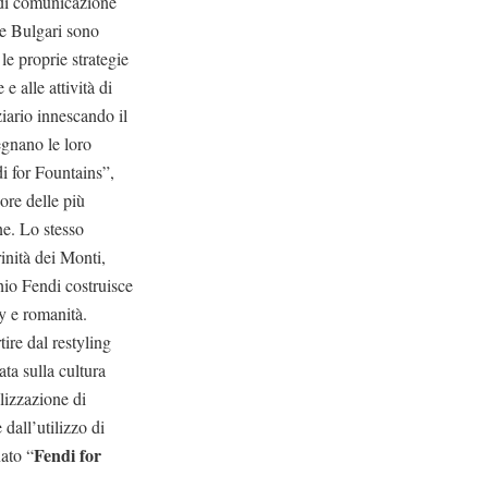
e di comunicazione
e Bulgari sono
le proprie strategie
 e alle attività di
ziario innescando il
egnano le loro
i for Fountains”,
dore delle più
ne. Lo stesso
rinità dei Monti,
hio Fendi costruisce
ly e romanità.
ire dal restyling
ta sulla cultura
alizzazione di
dall’utilizzo di
Fendi for
nato “