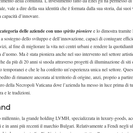
oscimento della comunità. L’investimento fatto da Enel gli ha permesso di 
ale, vale a dire della sua identità che è formata dalla sua storia, dai suoi 
a capacità d’innovare.
 categoria delle aziende con uno
spirito pioniere
e lo dimostra tramite
 a sostegno dello sviluppo e dell’innovazione, capaci di coniugare effic
izi, al fine di migliorare la vita nei centri urbani e rendere la quotidianit
 d’uomo. Ma è stata pioniera anche nel suo intervento nel settore artist
he da più di 20 anni si snoda attraverso progetti di illuminazione di siti 
 o temporanei e che le ha conferito un’esperienza unica nel settore. Que
ito di rimanere ancorata al territorio di origine, anzi, proprio a partir
auro della Necropoli Vaticana dove l’azienda ha messo in luce prima di tu
ra e le tradizioni.
and
o millennio, la grande holding LVMH, specializzata in luxury-goods, acq
 in anni più recenti il marchio Bulgari. Relativamente a Fendi negli ul