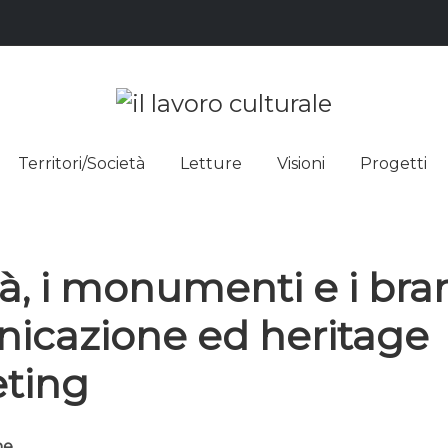
L LAVO
STRE DEI SAPERI, AFFACCIARSI 
Territori/Società
Letture
Visioni
Progetti
ULTUR
tà, i monumenti e i bra
icazione ed heritage
ting
ne