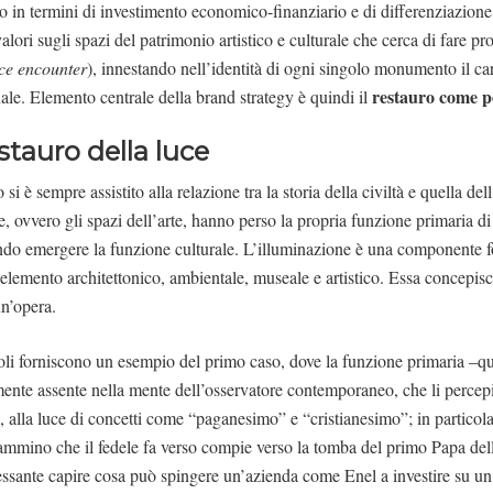
orio in termini di investimento economico-finanziario e di differenziazione
valori sugli spazi del patrimonio artistico e culturale che cerca di fare pro
ice encounter
), innestando nell’identità di ogni singolo monumento il car
restauro come 
nale. Elemento centrale della brand strategy è quindi il
estauro della luce
si è sempre assistito alla relazione tra la storia della civiltà e quella del
e, ovvero gli spazi dell’arte, hanno perso la propria funzione primaria di
endo emergere la funzione culturale. L’illuminazione è una componente 
’elemento architettonico, ambientale, museale e artistico. Essa concepis
n’opera.
poli forniscono un esempio del primo caso, dove la funzione primaria –qu
mente assente nella mente dell’osservatore contemporaneo, che li percepi
, alla luce di concetti come “paganesimo” e “cristianesimo”; in partico
ammino che il fedele fa verso compie verso la tomba del primo Papa della
eressante capire cosa può spingere un’azienda come Enel a investire su un