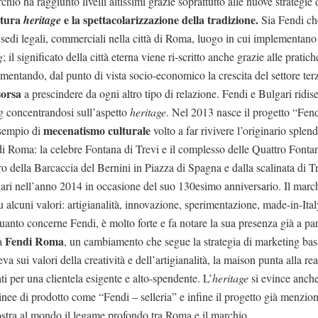
hio ha raggiunto livelli altissimi grazie soprattutto alle nuove strategi
ltura
e la spettacolarizzazione della tradizione.
heritage
Sia Fendi ch
 sedi legali, commerciali nella città di Roma, luogo in cui implementano 
g
; il significato della città eterna viene ri-scritto anche grazie alle pratiche
ementando, dal punto di vista socio-economico la crescita del settore ter
sorsa
a prescindere da ogni altro tipo di relazione. Fendi e Bulgari ridis
ng concentrandosi sull’aspetto
heritage
. Nel 2013 nasce il progetto “Fend
mecenatismo culturale
esempio di
volto a far rivivere l’originario splen
di Roma: la celebre Fontana di Trevi e il complesso delle Quattro Fonta
ro della Barcaccia del Bernini in Piazza di Spagna e dalla scalinata di T
ari nell’anno 2014 in occasione del suo 130esimo anniversario. Il marc
su alcuni valori: artigianalità, innovazione, sperimentazione, made-in-Ita
anto concerne Fendi, è molto forte e fa notare la sua presenza già a part
Fendi Roma
a
, un cambiamento che segue la strategia di marketing basa
va sui valori della creatività e dell’artigianalità, la maison punta alla re
ti per una clientela esigente e alto-spendente. L’
heritage
si evince anche 
linee di prodotto come “Fendi – selleria” e infine il progetto già menzio
stra al mondo il legame profondo tra Roma e il marchio.