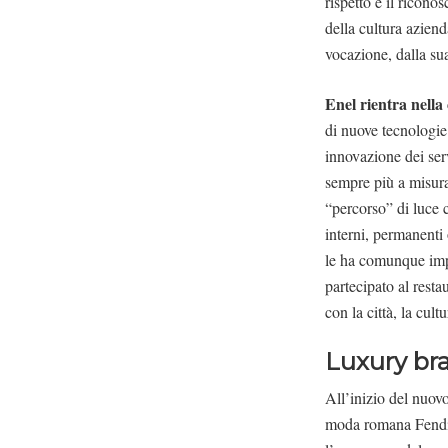
rispetto e il ricon
della cultura aziend
vocazione, dalla su
Enel rientra nella
di nuove tecnologie
innovazione dei serv
sempre più a misura
“percorso” di luce c
interni, permanenti
le ha comunque imped
partecipato al rest
con la città, la cultu
Luxury br
All’inizio del nuov
moda romana Fendi e