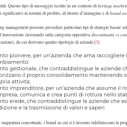
 città. Questo tipo di messaggio iscritto in un contesto di
heritage market
ti significativi in termini di profitto, di ritorno d’immagine e di
brand aw
ding management possono prevedere particolari tipi di strategie basate su
ll’innovazione (lavorando sulla categoria oppositiva
discontinuità vs con
cazione), da cui derivano quattro tipologie di aziende:
[3]
rito pioniere, per un’azienda che ama raccogliere l
mbiamento;
rito gestionale, che contraddistingue le aziende c
orizzano il proprio consolidamento mantenendo st
pria attività;
rito imprenditore, per un’azienda che assume il ri
mpresa, comunica e crea punti di rottura nello sta
rito erede, che contraddistingue le aziende che es
dizione e la trasmissione di valori e saperi.
 mappatura concettuale, i brand su cui si è lavorato ridefiniscono la prop