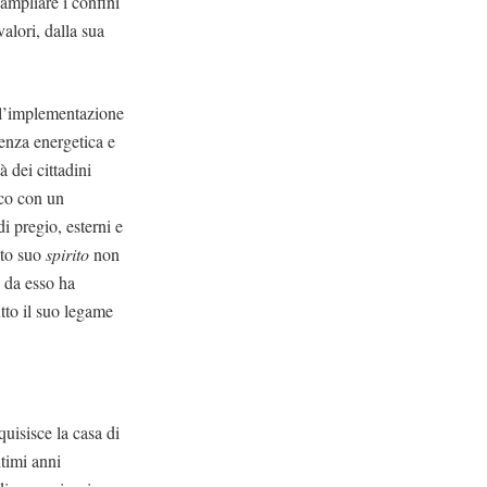
ampliare i confini
valori, dalla sua
 l’implementazione
ienza energetica e
à dei cittadini
ico con un
di pregio, esterni e
sto suo
spirito
non
e da esso ha
tto il suo legame
uisisce la casa di
timi anni