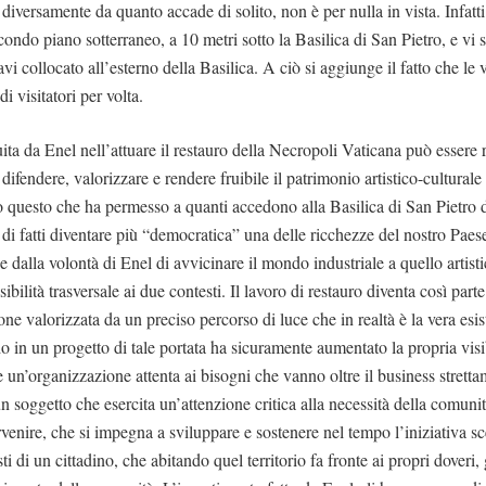
 diversamente da quanto accade di solito, non è per nulla in vista. Infatti
condo piano sotterraneo, a 10 metri sotto la Basilica di San Pietro, e vi 
avi collocato all’esterno della Basilica. A ciò si aggiunge il fatto che le 
i visitatori per volta.
ita da Enel nell’attuare il restauro della Necropoli Vaticana può essere r
difendere, valorizzare e rendere fruibile il patrimonio artistico-culturale
 questo che ha permesso a quanti accedono alla Basilica di San Pietro di
di fatti diventare più “democratica” una delle ricchezze del nostro Paese
e dalla volontà di Enel di avvicinare il mondo industriale a quello artist
sibilità trasversale ai due contesti. Il lavoro di restauro diventa così part
ne valorizzata da un preciso percorso di luce che in realtà è la vera esis
 in un progetto di tale portata ha sicuramente aumentato la propria visibi
un’organizzazione attenta ai bisogni che vanno oltre il business stretta
 soggetto che esercita un’attenzione critica alla necessità della comunit
tervenire, che si impegna a sviluppare e sostenere nel tempo l’iniziativa s
ti di un cittadino, che abitando quel territorio fa fronte ai propri doveri