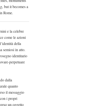
 cities, monuments
ng, but it becomes a
 in Rome.
nini e la celebre
uce come le azioni
’identità della
a semiosi in atto.
osegno identitario
innovare-perpetuare
ndo dalla
urale quanto
erso il messaggio
 con i propri
 verso un oggetto