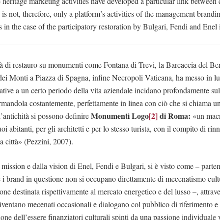
the heritage marketing activities have developed a particular link between
 is not, therefore, only a platform’s activities of the management brandi
s in the case of the participatory restoration by Bulgari, Fendi and Enel
ità di restauro su monumenti come Fontana di Trevi, la Barcaccia del Ber
à dei Monti a Piazza di Spagna, infine Necropoli Vaticana, ha messo in l
tive a un certo periodo della vita aziendale incidano profondamente sull
ormandola costantemente, perfettamente in linea con ciò che si chiama un
Monumenti Logo
[2]
di Roma:
l’antichità si possono definire
«un macr
suoi abitanti, per gli architetti e per lo stesso turista, con il compito di r
la città» (Pezzini, 2007).
 mission e dalla vision di Enel, Fendi e Bulgari, si è visto come – parte
 i brand in questione non si occupano direttamente di mecenatismo cult
one destinata rispettivamente al mercato energetico e del lusso –, attrav
 diventano mecenati occasionali e dialogano col pubblico di riferimento e
one dell’essere finanziatori culturali spinti da una passione individuale