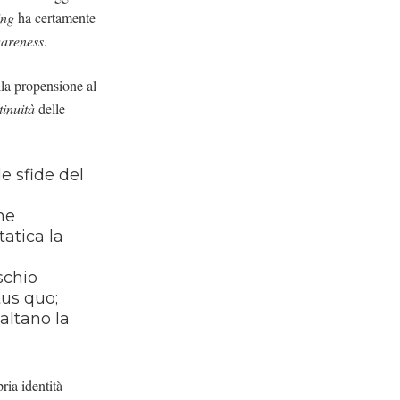
ing
ha certamente
areness
.
lla propensione al
tinuità
delle
e sfide del
he
atica la
schio
tus quo;
altano la
ria identità