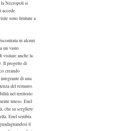
 la Necropoli si
si accede
visite sono limitate a
iscontrata in alcuni
 a un vasto
 visitare anche la
. Il progetto di
ico creando
e integrante di una
tenza del restauro.
lità nel territorio
mente inteso. Enel
à, che sa scegliere
celta. Enel sembra
, guadagnandosi il