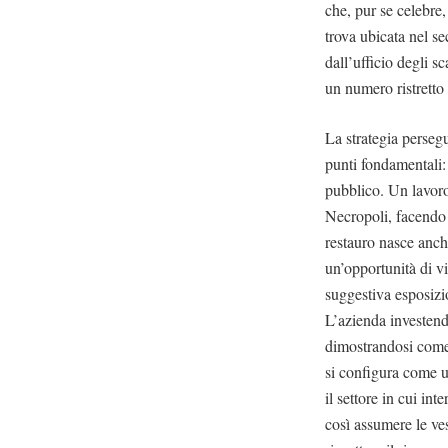
che, pur se celebre,
trova ubicata nel se
dall’ufficio degli sc
un numero ristretto d
La strategia persegu
punti fondamentali: 
pubblico. Un lavoro
Necropoli, facendo 
restauro nasce anch
un’opportunità di vi
suggestiva esposizio
L’azienda investendo
dimostrandosi come 
si configura come un
il settore in cui in
così assumere le ves