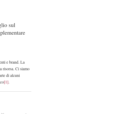
lio sul
implementare
menti e brand. La
sa risorsa. Ci siamo
arte di alcuni
ico
[1]
.