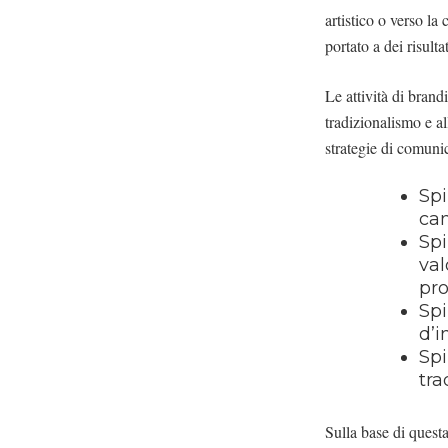
artistico o verso la
portato a dei risulta
Le attività di bran
tradizionalismo e a
strategie di comuni
Spi
ca
Spi
val
pro
Spi
d’i
Spi
tra
Sulla base di questa