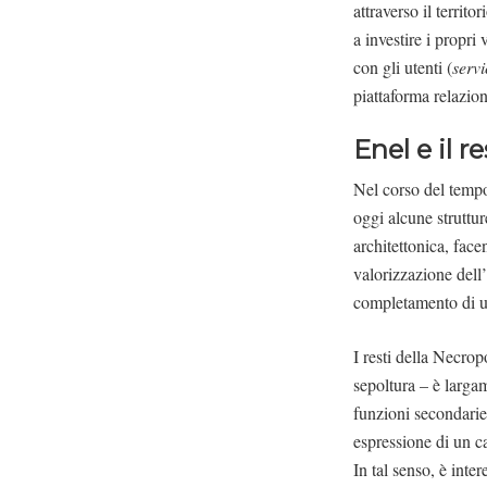
attraverso il territ
a investire i propri 
con gli utenti (
serv
piattaforma relazio
Enel e il r
Nel corso del tempo 
oggi alcune struttur
architettonica, fac
valorizzazione dell
completamento di u
I resti della Necro
sepoltura – è larga
funzioni secondarie
espressione di un c
In tal senso, è int