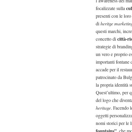
l’awareness del marc
cu
focalizzate sulla
presenti con le loro
di
heritge marketin
questi marchi, incr
città-ri
concetto di
strategie di brandi
un vero e proprio 
importanti fontane 
accade per il restau
patrocinato da Bulg
la propria identità 
Quest’ultimo, per qu
del logo che divent
heritage
. Facendo le
oggetti personalizza
nomi storici per le 
fountains”
, che mo