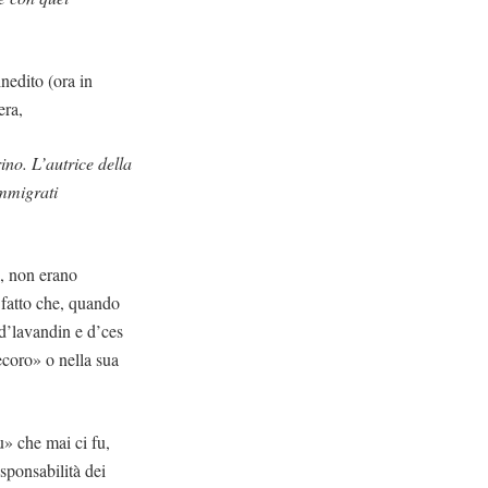
inedito (ora in
era,
ino. L’autrice della
 immigrati
i, non erano
 fatto che, quando
d’lavandin e d’ces
decoro» o nella sua
u» che mai ci fu,
sponsabilità dei