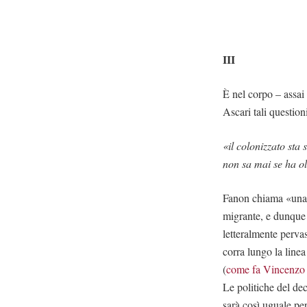
III
È nel corpo – assai
Ascari tali question
«il colonizzato sta
non sa mai se ha ol
Fanon chiama «una s
migrante, e dunque 
letteralmente perva
corra lungo la linea
(
come fa Vincenzo
Le politiche del de
sarà così uguale per