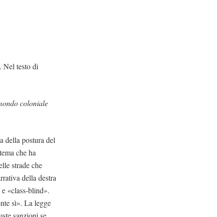
 Nel testo di
l mondo coloniale
a della postura del
 tema che ha
elle strade che
rrativa della destra
 e «class-blind».
nte sì». La legge
iuste sanzioni se