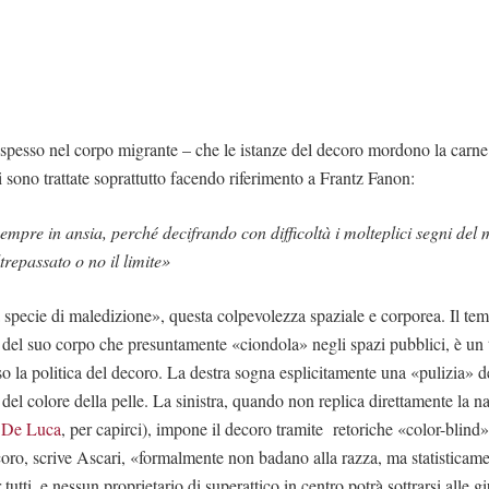
 spesso nel corpo migrante – che le istanze del decoro mordono la carne.
i sono trattate soprattutto facendo riferimento a Frantz Fanon:
 sempre in ansia, perché decifrando con difficoltà i molteplici segni de
trepassato o no il limite»
pecie di maledizione», questa colpevolezza spaziale e corporea. Il tem
del suo corpo che presuntamente «ciondola» negli spazi pubblici, è un
so la politica del decoro. La destra sogna esplicitamente una «pulizia» d
 del colore della pelle. La sinistra, quando non replica direttamente la na
 De Luca
, per capirci), impone il decoro tramite retoriche «color-blind»
coro, scrive Ascari, «formalmente non badano alla razza, ma statisticame
 tutti, e nessun proprietario di superattico in centro potrà sottrarsi alle g