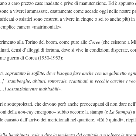
ittano a caro prezzo case inadatte e prive di manutenzione. Ed è appunto
rsone a viverci ammassate, esattamente come accade oggi nelle nostre pa
 africani o asiatici sono costretti a vivere in cinque o sei (o anche più) i
semplice camera «matrimoniale».
ferimento alla Torino del boom, come pure alle
Coree
(che esistono a Mi
dinati, densi d’alloggi di fortuna, dove si vive in condizioni disperate, c
cente guerra di Corea (1950-1953):
ati, soprattutto le soffitte, dove bisogna fare anche con un gabinetto og
…] “stamberghe, abituri, sottoscale, scantinati, in vecchie cascine e vec
…] sostanzialmente inabitabili».
ri e sottoproletari, che devono però anche preoccuparsi di non dare nell
ioni della
non-city
emergono» subito accorre la stampa (e
La Stampa
) a
do causato dall’arrivo dei meridionali nel quartiere. «Ed è quindi», riepi
della bambinata, vale a dire la tendenza del capitale a risolvere le prop