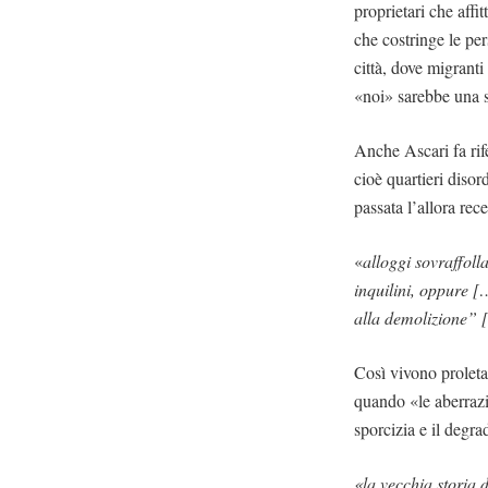
proprietari che aff
che costringe le pe
città, dove migranti
«noi» sarebbe una 
Anche Ascari fa ri
cioè quartieri disor
passata l’allora re
«
alloggi sovraffoll
inquilini, oppure [
alla demolizione” [
Così vivono proleta
quando «le aberraz
sporcizia e il degra
«la vecchia storia 