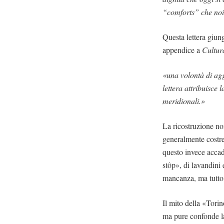
“comforts” che noi 
Questa lettera giung
appendice a
Cultur
«una volontà di aggr
lettera attribuisce 
meridionali.»
La ricostruzione no
generalmente costre
questo invece accad
stôp», di lavandini 
mancanza, ma tutto 
Il mito della «Tori
ma pure confonde la