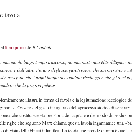
e favola
nel
libro primo
de
Il Capitale
:
n una età da lungo tempo trascorsa, da una parte una élite diligente, int
atrice, e dall’altra c’erano degli sciagurati oziosi che sperperavano tut
ì è avvenuto che i primi hanno accumulato ricchezza e che gli altri n
 vendere che la propria pelle.»
emicamente illustra in forma di favola è la legittimazione ideologica de
inaria». Ovvero del gesto inaugurale del «processo storico di separazi
ione» che costituisce «la preistoria del capitale e del modo di produzio
elle righe che seguono Marx chiama questa favola ingannatrice una «b
nto di vista dell’abbiccì infantile». La teoria che prende di mira è quell