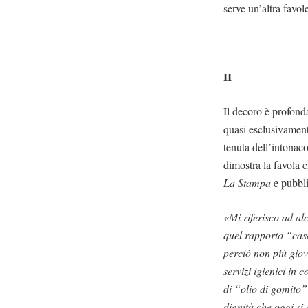
serve un’altra favole
II
Il decoro è profond
quasi esclusivament
tenuta dell’intonac
dimostra la favola
La Stampa
e pubbli
«Mi riferisco ad al
quel rapporto “casa
perciò non più giov
servizi igienici in
di “olio di gomito”
dignità che oggi si