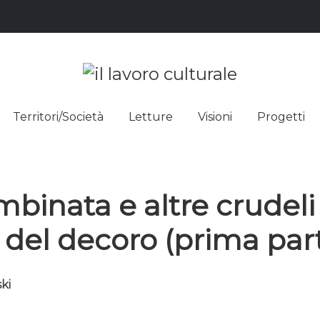
L LAVO
STRE DEI SAPERI, AFFACCIARSI 
Territori/Società
Letture
Visioni
Progetti
ULTUR
binata e altre crudeli
 del decoro (prima par
ki