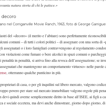
esunta natura storta di chi le patisce.»
no nel Corriganville Movie Ranch, 1963, foto di George Garrigue
astri del «decoro» (il merito e l’abitare) sono perfettamente riconoscibil
lcuni comuni – di tutti i colori politici – di assegnare con una sorta di «
gli assegnatari o i loro famigliari contravvengono al regolamento cond
 con violazioni come fumare o bere alcolici in spazi comuni o parcheggia
i penalità in penalità, si arriva fino alla revoca dell’assegnazione; se i
 «assegnatari che mantengono un comportamento virtuoso» nelle parole d
ense
, otterranno qualche punticino in più.
proprietari di casa, o per gli inquilini sul libero mercato, valgono codice
 troppo povero per stare sul mercato immobiliare valgono regole più pena
 devi quindi averne semplicemente diritto in base all’ISEE, ai figli a car
ica e sociale eccetera, ma devi anche dimostrare, giorno dopo giorno, di