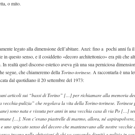
tta, o mito.
amente legato alla dimensione dell’abitare. Anzi: fino a pochi anni fa il
e in questo senso, e il cosiddetto «decoro architettonico» era più che al
o. In realtà quel discorso estetico aveva già una sua perniciosa dimensi
 che segue, che chiameremo della
Torino-torinese.
A raccontarla è una let
cata dal quotidiano il 20 settembre del 1973:
cuni articoli sui “bassi di Torino” […] per richiamare alla memoria de
 vecchia-pulizia” che regolava la vita della Torino-torinese. Torinese
ane) sono nata e vissuta per anni in una vecchia casa di via Po […] s
 comune […]. Non c’erano piastrelle di marmo, allora, né aspirapolvere
 e uno spiccato senso del decoro che mantenevano alle nostre vecchie a
 cerca invano nelle abitazioni di chi va cercando dignità e pulizia in ca