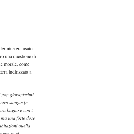
 termine era usato
tro una questione di
one morale, come
tera indirizzata a
i non giovanissimi
 puro sangue (e
enza bagno e con i
, ma una forte dose
bitazioni quella
se con quei