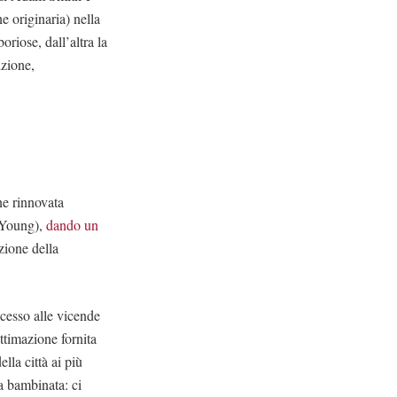
e originaria) nella
oriose, dall’altra la
izione,
ne rinnovata
l Young),
dando un
zione della
ccesso alle vicende
ttimazione fornita
lla città ai più
la bambinata: ci