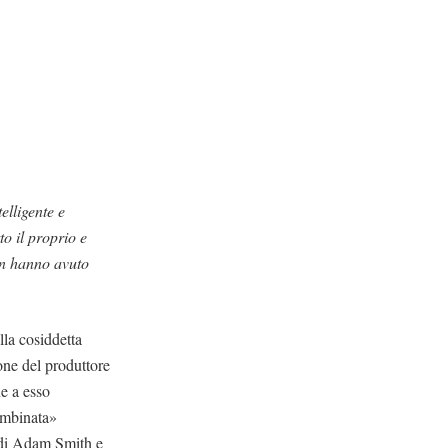
elligente e
to il proprio e
on hanno avuto
lla cosiddetta
one del produttore
ne a esso
ambinata»
a di Adam Smith e