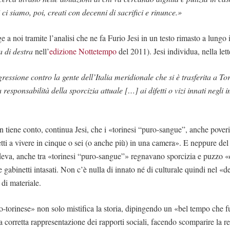
ci siamo, poi, creati con decenni di sacrifici e rinunce.»
e a noi tramite l’analisi che ne fa Furio Jesi in un testo rimasto a lungo 
a di destra
nell’
edizione Nottetempo
del 2011). Jesi individua, nella lett
essione contro la gente dell’Italia meridionale che si è trasferita a Tor
la responsabilità della sporcizia attuale […] ai difetti o vizi innati negli
n tiene conto, continua Jesi, che i «torinesi “puro-sangue”, anche pover
tti a vivere in cinque o sei (o anche più) in una camera». E neppure del
eva, anche tra «torinesi “puro-sangue”» regnavano sporcizia e puzzo «
e gabinetti intasati. Non c’è nulla di innato né di culturale quindi nel «
di materiale.
no-torinese» non solo mistifica la storia, dipingendo un «bel tempo che f
 corretta rappresentazione dei rapporti sociali, facendo scomparire la re