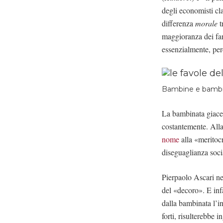
degli economisti cla
differenza
morale
t
maggioranza dei fann
essenzialmente, per
Bambine e bambin
La bambinata giace s
costantemente. Alla
nome
alla «meritoc
diseguaglianza soci
Pierpaolo Ascari n
del «decoro». E inf
dalla bambinata l’in
forti, risulterebbe