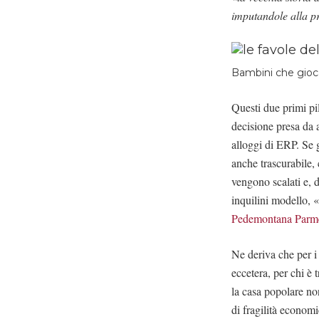
imputandole alla pr
Bambini che gioca
Questi due primi pil
decisione presa da a
alloggi di ERP. Se 
anche trascurabile,
vengono scalati e, d
inquilini modello,
Pedemontana Parm
Ne deriva che per i 
eccetera, per chi è
la casa popolare non
di fragilità econom