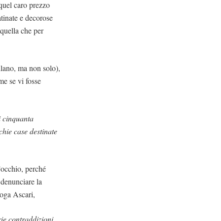
 quel caro prezzo
tinate e decorose
n quella che per
lano, ma non solo),
ome se vi fosse
ni cinquanta
chie case destinate
’occhio, perché
 denunciare la
loga Ascari,
rie contraddizioni