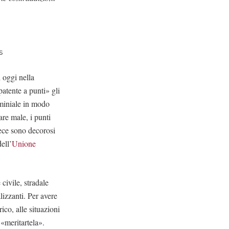
s
i oggi nella
patente a punti» gli
ominiale in modo
re male, i punti
nvece sono decorosi
ell’
Unione
 civile, stradale
lizzanti. Per avere
ico, alle situazioni
 «meritartela».