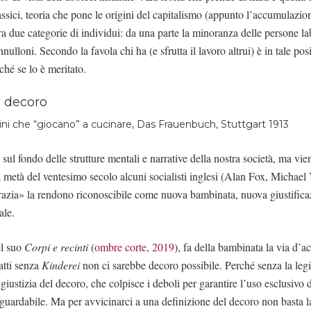
ssici, teoria che pone le origini del capitalismo (appunto l’accumulazion
ra due categorie di individui: da una parte la minoranza delle persone lab
ulloni. Secondo la favola chi ha (e sfrutta il lavoro altrui) è in tale pos
ché se lo è meritato.
i che “giocano” a cucinare, Das Frauenbuch, Stuttgart 1913
ul fondo delle strutture mentali e narrative della nostra società, ma vie
 metà del ventesimo secolo alcuni socialisti inglesi (Alan Fox, Michae
razia» la rendono riconoscibile come nuova bambinata, nuova giustifica
ale.
el suo
Corpi e recinti
(
ombre corte, 2019
), fa della bambinata la via d’a
atti senza
Kinderei
non ci sarebbe decoro possibile. Perché senza la legi
giustizia del decoro, che colpisce i deboli per garantire l’uso esclusivo de
 inguardabile. Ma per avvicinarci a una definizione del decoro non basta 