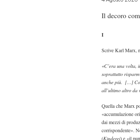
Il decoro com
I
Scrive Karl Marx, 
«C’era una volta, i
soprattutto risparmi
anche più. […] Cos
all’ultimo altro da
Quella che Marx pol
«accumulazione orig
dai mezzi di produz
corrispondente». N
(
Kinderei
) e «il pu