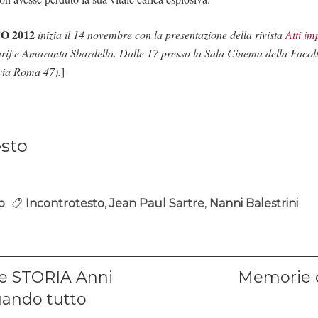
O 2012
inizia il 14 novembre con la presentazione della rivista
Atti im
rij e Amaranta Sbardella. Dalle 17 presso la Sala Cinema della Facolt
(via Roma 47).
]
esto
o
Incontrotesto
,
Jean Paul Sartre
,
Nanni Balestrini
ione
Next
e STORIA Anni
Memorie 
post:
uando tutto