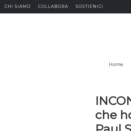
Skip
CHI SIAMO
COLLABORA
SOSTIENICI
to
content
I
SPALANCARE LE FINE
Home
C
INCON
che ho
Paul S