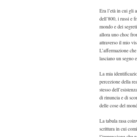
Era l’età in cui gli
dell’800, i russi e 
mondo e dei segreti 
allora uno choc fron
attraverso il mio vi
L’affermazione che 
lasciano un segno e
La mia identificazi
percezione della rea
stesso dell’esistenz
di rinuncia e di sco
delle cose del mond
La tabula rasa coinv
scrittura in cui co
l’impressione che n