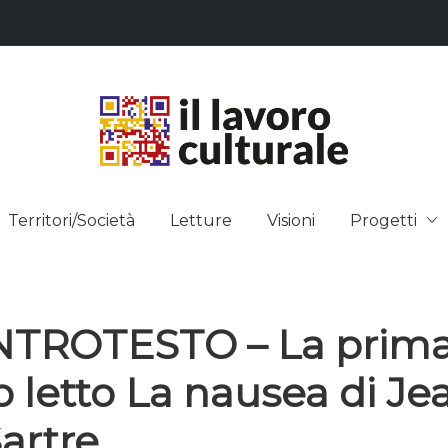
L LAVO
STRE DEI SAPERI, AFFACCIARSI 
Territori/Società
Letture
Visioni
Progetti
ULTUR
TROTESTO – La prima 
 letto La nausea di Je
artre