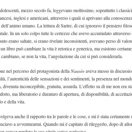
 adolescenti, mezzo secolo fa, leggevano moltissimo, soprattutto i classi
francesi, inglesi e americani, attraverso i quali si aprivano alla conoscenza
dell’animo umano. La lettura di Sartre, di cui ignoravo il pensiero filos
tale. In un solo colpo tutte le certezze che avevo accumulato attraverso 
ssuto erano saltate, si erano rivelate inconsistenti, avevano perso di valore
un libro può cambiare la vita è retorica e generica, ma esistono certame
 cambiano, se non la vita, l’angolazione da cui si può considerarla.
one nel percorso del protagonista della
Nausée
aveva messo in discussio
ltà, l’autenticità delle sensazioni e dei sentimenti, la presenza nel mondo
a, divenuta inconcepibile, gratuita, assurda. L’effetto su di me non era s
nforto, ma liberatorio e duraturo di apertura, di disponibilità, di accettaz
o e della vita.
olgeva anche il rapporto tra le parole e le cose, e mi è stata certamente u
minciavo a avventurarmi. Quando mi è capitato di rileggerlo, dopo di all
on avesse perduto la sua vitale carica esplosiva.