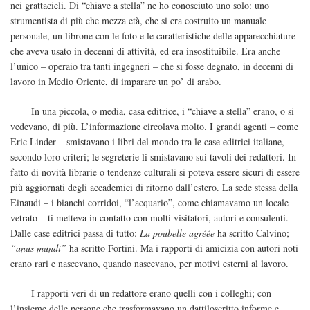
nei grattacieli. Di “chiave a stella” ne ho conosciuto uno solo: uno
strumentista di più che mezza età, che si era costruito un manuale
personale, un librone con le foto e le caratteristiche delle apparecchiature
che aveva usato in decenni di attività, ed era insostituibile. Era anche
l’unico – operaio tra tanti ingegneri – che si fosse degnato, in decenni di
lavoro in Medio Oriente, di imparare un po’ di arabo.
In una piccola, o media, casa editrice, i “chiave a stella” erano, o si
vedevano, di più. L’informazione circolava molto. I grandi agenti – come
Eric Linder – smistavano i libri del mondo tra le case editrici italiane,
secondo loro criteri; le segreterie li smistavano sui tavoli dei redattori. In
fatto di novità librarie o tendenze culturali si poteva essere sicuri di essere
più aggiornati degli accademici di ritorno dall’estero. La sede stessa della
Einaudi – i bianchi corridoi, “l’acquario”, come chiamavamo un locale
vetrato – ti metteva in contatto con molti visitatori, autori e consulenti.
Dalle case editrici passa di tutto:
La poubelle agréée
ha scritto Calvino;
“anus mundi”
ha scritto Fortini. Ma i rapporti di amicizia con autori noti
erano rari e nascevano, quando nascevano, per motivi esterni al lavoro.
I rapporti veri di un redattore erano quelli con i colleghi; con
l’insieme delle persone che trasformavano un dattiloscritto informe e