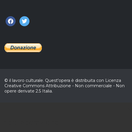
facebook
twitter
© il lavoro culturale. Quest'opera è distribuita con Licenza
Creative Commons Attribuzione - Non commerciale - Non
opere derivate 2.5 Italia.
C
In collaborazione