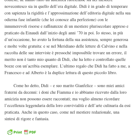
novecentesco sia in quello dell’era digitale. Didi è in grado di temperare
con sapienza la rigidità e l’approssimazione dell’editoria digitale nella sua
odierna fase infantile (che lei conosce alla perfezione) con le
innumerevoli risorse e raffinatezze di un mestiere plurisecolare appreso e
praticato da Einaudi dall’inizio degli anni ’70 in poi. Io stesso, in più
d’un’occasione, ho avuto la fortuna della sua assistenza, sempre generosa
e molte volte gratuita: e se nel Meridiano delle lettere di Calvino e nella
raccolta delle sue interviste è pressoché impossibile trovare un errore, il
merito non è tanto mio quanto di Didi, che ha letto e controllato quelle
bozze con un’acribia esemplare. L’ultimo regalo che Didi ha fatto a me, a
Francesco e ad Alberto è la duplice lettura di questo piccolo libro.
Come ho detto, Didi – e suo marito Gianfelice – sono miei amici
fraterni da decenni: i doni che Fiamma e io abbiamo ricevuto dalla loro
amicizia non possono essere raccontati; ma voglio almeno ricordare
l’eccellenza leggendaria della loro convivialità e dell’arte culinaria da essi
praticata. Anche in questo caso, come nel mestiere redazionale, una
sintesi di rigore e fantasia.