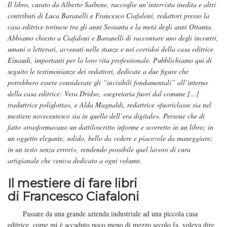
Il libro, curato da Alberto Saibene, raccoglie un’intervista inedita e altri
contributi di Luca Baranelli e Francesco Ciafaloni, redattori presso la
casa editrice torinese tra gli anni Sessanta e la metà degli anni Ottanta.
Abbiamo chiesto a Ciafaloni e Baranelli di raccontare uno degli incontri,
umani o letterari, avvenuti nelle stanze e nei corridoi della casa editrice
Einaudi, importanti per la loro vita professionale. Pubblichiamo qui di
seguito le testimonianze dei redattori, dedicate a due figure che
potrebbero essere considerate gli “invisibili fondamentali” all’interno
della casa editrice: Vera Dridso, «segretaria fuori dal comune […]
traduttrice poliglotta», e Alda Magnaldi, redattrice «fuoriclasse sia nel
mestiere novecentesco sia in quello dell’era digitale». Persone che di
fatto «trasformavano un dattiloscritto informe e scorretto in un libro; in
un oggetto elegante, solido, bello da vedere e piacevole da maneggiare;
in un testo senza errori», rendendo possibile quel lavoro di cura
artigianale che veniva dedicato a ogni volume.
Il mestiere di fare libri
di Francesco Ciafaloni
Passare da una grande azienda industriale ad una piccola casa
editrice, come mi è accaduto poco meno di mezzo secolo fa, voleva dire