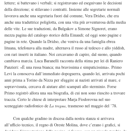
lettere; si battevano i verbali; si registravano ed eseguivano le decisioni
della direzione; si stilavano i contratti. Insieme alle segretarie normali
lavorava anche una segretaria fuori dal comune, Vera Dridso, che era
anche una traduttrice poliglotta, con una vita più avventurosa della media
delle vite. Le sue traduzioni, da Bulgakov a Simone Signoret, erano
mezza pagina del catalogo storico della Einaudi; ed oggi sono pagine e
pagine in rete. Quando la Dridso, che veniva da una famiglia ebrea
lituana, telefonava alla madre, alternava il russo al tedesco e allo yiddish,
con rari inserti in italiano. Noi cercavamo di capire, dal suono, quando
cambiava marcia. Luca Baranelli racconta della stima per lei di Raniero
Panzieri: «È una russa bianca; ma bravissima e simpaticissima». Primo
Levi la conosceva dall’immediato dopoguerra, quando lei, arrivata pochi
anni prima a Torino da Nizza per sfuggire ai nazisti arrivati al mare, e
sopravvissuta, cercava di aiutare altri scampati allo sterminio. Forse
Primo registrò allora una sua biografia, di cui non sono riuscito a trovare
traccia. Certo le chiese di interpretare Marja Fiodorovna nel suo
sceneggiato radiofonico de
La tregua
, trasmesso nel maggio del ’78.
Con qualche gradino in discesa dalla nostra stanza si arrivava
all’ufficio tecnico, il regno di Oreste Molina, dove c’erano i grafici, si