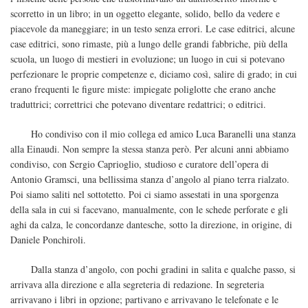
scorretto in un libro; in un oggetto elegante, solido, bello da vedere e
piacevole da maneggiare; in un testo senza errori. Le case editrici, alcune
case editrici, sono rimaste, più a lungo delle grandi fabbriche, più della
scuola, un luogo di mestieri in evoluzione; un luogo in cui si potevano
perfezionare le proprie competenze e, diciamo così, salire di grado; in cui
erano frequenti le figure miste: impiegate poliglotte che erano anche
traduttrici; correttrici che potevano diventare redattrici; o editrici.
Ho condiviso con il mio collega ed amico Luca Baranelli una stanza
alla Einaudi. Non sempre la stessa stanza però. Per alcuni anni abbiamo
condiviso, con Sergio Caprioglio, studioso e curatore dell’opera di
Antonio Gramsci, una bellissima stanza d’angolo al piano terra rialzato.
Poi siamo saliti nel sottotetto. Poi ci siamo assestati in una sporgenza
della sala in cui si facevano, manualmente, con le schede perforate e gli
aghi da calza, le concordanze dantesche, sotto la direzione, in origine, di
Daniele Ponchiroli.
Dalla stanza d’angolo, con pochi gradini in salita e qualche passo, si
arrivava alla direzione e alla segreteria di redazione. In segreteria
arrivavano i libri in opzione; partivano e arrivavano le telefonate e le