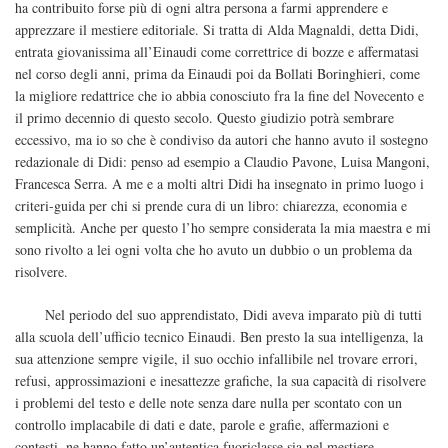
ha contribuito forse più di ogni altra persona a farmi apprendere e
apprezzare il mestiere editoriale. Si tratta di Alda Magnaldi, detta Didi,
entrata giovanissima all’Einaudi come correttrice di bozze e affermatasi
nel corso degli anni, prima da Einaudi poi da Bollati Boringhieri, come
la migliore redattrice che io abbia conosciuto fra la fine del Novecento e
il primo decennio di questo secolo. Questo giudizio potrà sembrare
eccessivo, ma io so che è condiviso da autori che hanno avuto il sostegno
redazionale di Didi: penso ad esempio a Claudio Pavone, Luisa Mangoni,
Francesca Serra. A me e a molti altri Didi ha insegnato in primo luogo i
criteri-guida per chi si prende cura di un libro: chiarezza, economia e
semplicità. Anche per questo l’ho sempre considerata la mia maestra e mi
sono rivolto a lei ogni volta che ho avuto un dubbio o un problema da
risolvere.
Nel periodo del suo apprendistato, Didi aveva imparato più di tutti
alla scuola dell’ufficio tecnico Einaudi. Ben presto la sua intelligenza, la
sua attenzione sempre vigile, il suo occhio infallibile nel trovare errori,
refusi, approssimazioni e inesattezze grafiche, la sua capacità di risolvere
i problemi del testo e delle note senza dare nulla per scontato con un
controllo implacabile di dati e date, parole e grafie, affermazioni e
contesti, ne hanno fatto un’autentica fuoriclasse sia nel mestiere