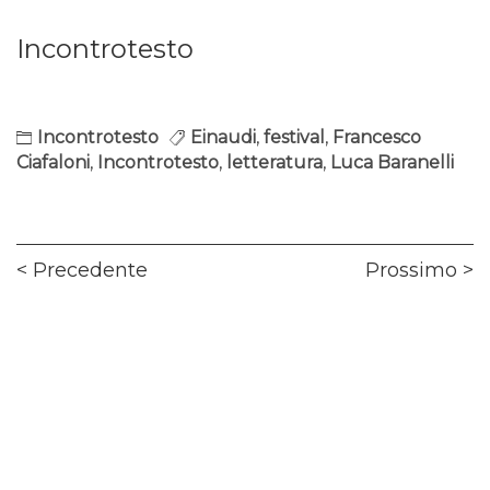
Incontrotesto
Incontrotesto
Einaudi
,
festival
,
Francesco
Ciafaloni
,
Incontrotesto
,
letteratura
,
Luca Baranelli
Navigazione
Previous
Ne
Precedente
Prossimo
articoli
post:
pos