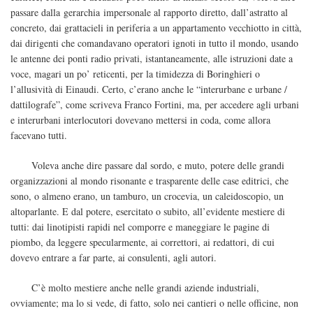
passare dalla gerarchia impersonale al rapporto diretto, dall’astratto al
concreto, dai grattacieli in periferia a un appartamento vecchiotto in città,
dai dirigenti che comandavano operatori ignoti in tutto il mondo, usando
le antenne dei ponti radio privati, istantaneamente, alle istruzioni date a
voce, magari un po’ reticenti, per la timidezza di Boringhieri o
l’allusività di Einaudi. Certo, c’erano anche le “interurbane e urbane /
dattilografe”, come scriveva Franco Fortini, ma, per accedere agli urbani
e interurbani interlocutori dovevano mettersi in coda, come allora
facevano tutti.
Voleva anche dire passare dal sordo, e muto, potere delle grandi
organizzazioni al mondo risonante e trasparente delle case editrici, che
sono, o almeno erano, un tamburo, un crocevia, un caleidoscopio, un
altoparlante. E dal potere, esercitato o subito, all’evidente mestiere di
tutti: dai linotipisti rapidi nel comporre e maneggiare le pagine di
piombo, da leggere specularmente, ai correttori, ai redattori, di cui
dovevo entrare a far parte, ai consulenti, agli autori.
C’è molto mestiere anche nelle grandi aziende industriali,
ovviamente; ma lo si vede, di fatto, solo nei cantieri o nelle officine, non