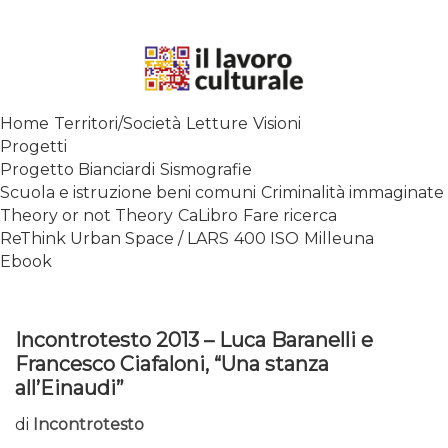
Skip
to
content
SPALANCARE LE FINESTRE DEI
Home
Territori/Società
Letture
Visioni
SAPERI, AFFACCIARSI SUL
Progetti
CONTEMPORANEO
Progetto Bianciardi
Sismografie
Scuola e istruzione beni comuni
Criminalità immaginate
Theory or not Theory
CaLibro
Fare ricerca
ReThink Urban Space / LARS
400 ISO
Milleuna
Ebook
Incontrotesto 2013 – Luca Baranelli e
Francesco Ciafaloni, “Una stanza
all’Einaudi”
di
Incontrotesto