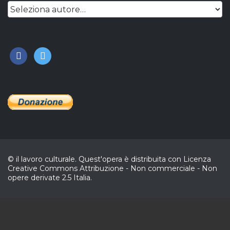
facebook
twitter
© il lavoro culturale. Quest'opera è distribuita con Licenza
Creative Commons Attribuzione - Non commerciale - Non
opere derivate 2.5 Italia.
CL