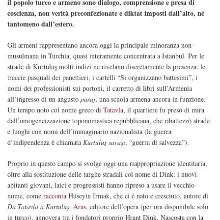
il popolo turco e armeno sono dialogo, comprensione e presa di
coscienza, non verità preconfezionate e diktat imposti dall’alto, né
tantomeno dall’estero.
Gli armeni rappresentano ancora oggi la principale minoranza non-
musulmana in Turchia, quasi interamente concentrata a Istanbul. Per le
strade di Kurtuluş molti indizi ne rivelano discretamente la presenza: le
treccie pasquali dei panettieri, i cartelli “Si organizzano battesimi”, i
nomi dei professionisti sui portoni, il carretto di libri sull’Armenia
all’ingresso di un angusto
pasaj
, una scuola armena ancora in funzione.
Un tempo noto col nome greco di
Tatavla
, il quartiere fu preso di mira
dall’omogeneizzazione toponomastica repubblicana, che ribattezzò strade
e luoghi con nomi dell’immaginario nazionalista (la guerra
d’indipendenza è chiamata
Kurtuluş savaşı
, “guerra di salvezza”).
Proprio in questo campo si svolge oggi una riappropriazione identitaria,
oltre alla sostituzione delle targhe stradali col nome di Dink: i nuovi
abitanti giovani, laici e progressisti hanno ripreso a usare il vecchio
nome, come
racconta
Hüseyin Irmak, che ci è nato e cresciuto, autore di
Da Tatavla a Kurtuluş
.
Aras
, editore dell’opera (per ora disponibile solo
in turco), annovera tra i fondatori proprio Hrant Dink. Nascosta con la