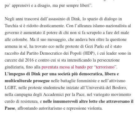
po’ apprensivi e a disagio, ma pur sempre liberi”.
Negli anni trascorsi dall’assassinio di Dink, lo spazio di dialogo in
Turchia si è ridotto drasticamente. Con l’alleanza islamo-nazionalista al
governo è aumentato il potere di chi non si fa scrupolo a fare del male
alle colombe. Ma il suo messaggio, che andava ben oltre la questione
armena in sé, ha trovato eco nelle proteste di Gezi Parkı ed è stato
raccolto dal Partito Democratico dei Popoli (HDP), i cui leader sono in
carcere dal 2016 e contro cui si sta intensificando la persecuzione
giudiziaria, fino alla
paventata messa al bando per “terrorismo”
.
L’impegno di Dink per una società più democratica, libera e
multiculturale prosegue
nelle battaglie femministe e nell’attivismo
LGBT, nelle proteste studentesche iniziate all’Università del Bosforo,
nella campagna degli Accademici per la Pace, nel variegato movimento
nelle innumerevoli altre lotte che attraversano il
curdo di resistenza, e
Paese
, affrontando autoritarismo e repressione violenta.