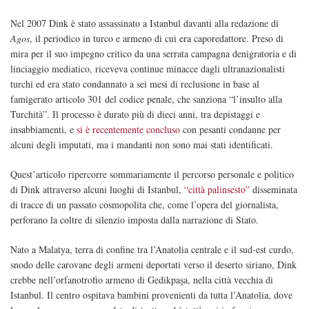
Nel 2007 Dink è stato assassinato a Istanbul davanti alla redazione di
Agos
, il periodico in turco e armeno di cui era caporedattore. Preso di
mira per il suo impegno critico da una serrata campagna denigratoria e di
linciaggio mediatico, riceveva continue minacce dagli ultranazionalisti
turchi ed era stato condannato a sei mesi di reclusione in base al
famigerato articolo 301 del codice penale, che sanziona “l’insulto alla
Turchità”. Il processo è durato più di dieci anni, tra depistaggi e
insabbiamenti, e
si è recentemente concluso
con pesanti condanne per
alcuni degli imputati, ma i mandanti non sono mai stati identificati.
Quest’articolo ripercorre sommariamente il percorso personale e politico
di Dink attraverso alcuni luoghi di Istanbul,
“città palinsesto”
disseminata
di tracce di un passato cosmopolita che, come l’opera del giornalista,
perforano la coltre di silenzio imposta dalla narrazione di Stato.
Nato a Malatya, terra di confine tra l’Anatolia centrale e il sud-est curdo,
snodo delle carovane degli armeni deportati verso il deserto siriano, Dink
crebbe nell’orfanotrofio armeno di Gedikpaşa, nella città vecchia di
Istanbul. Il centro ospitava bambini provenienti da tutta l’Anatolia, dove