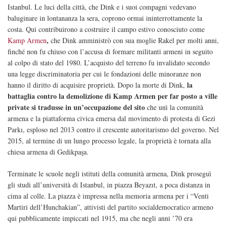
Istanbul. Le luci della città, che Dink e i suoi compagni vedevano
baluginare in lontananza la sera, coprono ormai ininterrottamente la
costa. Qui contribuirono a costruire il campo estivo conosciuto come
,
Kamp Armen
che Dink amministrò con sua moglie Rakel per molti anni,
finché non fu chiuso con l’accusa di formare militanti armeni in seguito
al colpo di stato del 1980. L’acquisto del terreno fu invalidato secondo
una legge discriminatoria per cui le fondazioni delle minoranze non
la
hanno il diritto di acquisire proprietà. Dopo la morte di Dink,
battaglia contro la demolizione di Kamp Armen per far posto a ville
private si tradusse in un’occupazione del sito
che unì la comunità
armena e la piattaforma civica emersa dal movimento di protesta di Gezi
Parkı, esploso nel 2013 contro il crescente autoritarismo del governo. Nel
2015, al termine di un lungo processo legale, la proprietà è tornata alla
chiesa armena di Gedikpaşa.
Terminate le scuole negli istituti della comunità armena, Dink proseguì
gli studi all’università di Istanbul, in piazza Beyazıt, a poca distanza in
cima al colle. La piazza è impressa nella memoria armena per i “Venti
Martiri dell’Hunchakian”, attivisti del partito socialdemocratico armeno
qui pubblicamente impiccati nel 1915, ma che negli anni ’70 era