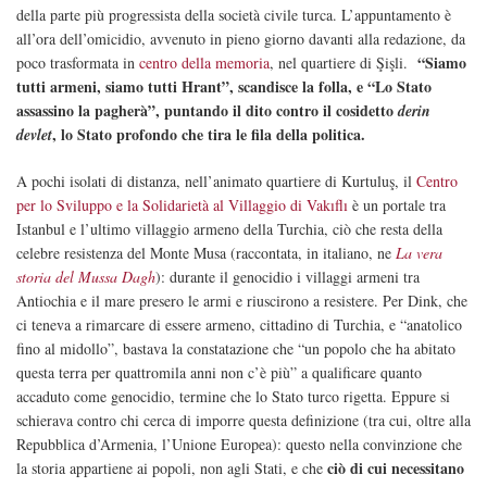
della parte più progressista della società civile turca. L’appuntamento è
all’ora dell’omicidio, avvenuto in pieno giorno davanti alla redazione, da
“Siamo
poco trasformata in
centro della memoria
, nel quartiere di Şişli.
tutti armeni, siamo tutti Hrant”, scandisce la folla, e “Lo Stato
assassino la pagherà”, puntando il dito contro il cosidetto
derin
, lo Stato profondo che tira le fila della politica.
devlet
A pochi isolati di distanza, nell’animato quartiere di Kurtuluş, il
Centro
per lo Sviluppo e la Solidarietà al Villaggio di Vakıflı
è un portale tra
Istanbul e l’ultimo villaggio armeno della Turchia, ciò che resta della
celebre resistenza del Monte Musa (raccontata, in italiano, ne
La vera
storia del Mussa Dagh
): durante il genocidio i villaggi armeni tra
Antiochia e il mare presero le armi e riuscirono a resistere. Per Dink, che
ci teneva a rimarcare di essere armeno, cittadino di Turchia, e “anatolico
fino al midollo”, bastava la constatazione che “un popolo che ha abitato
questa terra per quattromila anni non c’è più” a qualificare quanto
accaduto come genocidio, termine che lo Stato turco rigetta. Eppure si
schierava contro chi cerca di imporre questa definizione (tra cui, oltre alla
Repubblica d’Armenia, l’Unione Europea): questo nella convinzione che
ciò di cui necessitano
la storia appartiene ai popoli, non agli Stati, e che