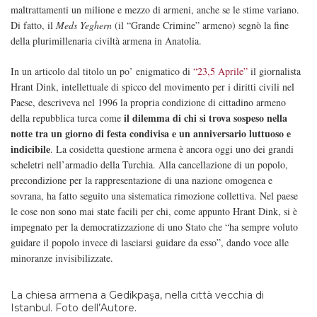
maltrattamenti un milione e mezzo di armeni, anche se le stime variano.
Di fatto, il
Meds Yeghern
(il “Grande Crimine” armeno) segnò la fine
della plurimillenaria civiltà armena in Anatolia.
In un articolo dal titolo un po’ enigmatico di
“23,5 Aprile”
il giornalista
Hrant Dink, intellettuale di spicco del movimento per i diritti civili nel
Paese, descriveva nel 1996 la propria condizione di cittadino armeno
il dilemma di chi si trova sospeso nella
della repubblica turca come
notte tra un giorno di festa condivisa e un anniversario luttuoso e
indicibile
. La cosidetta questione armena è ancora oggi uno dei grandi
scheletri nell’armadio della Turchia. Alla cancellazione di un popolo,
precondizione per la rappresentazione di una nazione omogenea e
sovrana, ha fatto seguito una sistematica rimozione collettiva. Nel paese
le cose non sono mai state facili per chi, come appunto Hrant Dink, si è
impegnato per la democratizzazione di uno Stato che “ha sempre voluto
guidare il popolo invece di lasciarsi guidare da esso”, dando voce alle
minoranze invisibilizzate.
La chiesa armena a Gedikpaşa, nella cıttà vecchia di
Istanbul. Foto dell’Autore.