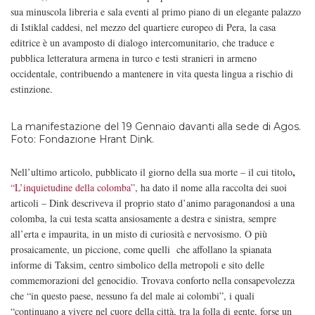
sua minuscola libreria e sala eventi al primo piano di un elegante palazzo
di Istiklal caddesi, nel mezzo del quartiere europeo di Pera, la casa
editrice è un avamposto di dialogo intercomunitario, che traduce e
pubblica letteratura armena in turco e testi stranieri in armeno
occidentale, contribuendo a mantenere in vita questa lingua a rischio di
estinzione.
La manifestazione del 19 Gennaio davanti alla sede di Agos.
Foto: Fondazıone Hrant Dink.
,
Nell’ultimo articolo, pubblicato il giorno della sua morte – il cui titolo
“L’inquietudine della colomba”
, ha dato il nome alla raccolta dei suoi
articoli – Dink descriveva il proprio stato d’animo paragonandosi a una
colomba, la cui testa scatta ansiosamente a destra e sinistra, sempre
all’erta e impaurita, in un misto di curiosità e nervosismo. O più
prosaicamente, un piccione, come quelli che affollano la spianata
informe di Taksim, centro simbolico della metropoli e sito delle
commemorazioni del genocidio. Trovava conforto nella consapevolezza
che “in questo paese, nessuno fa del male ai colombi”, i quali
“continuano a vivere nel cuore della città, tra la folla di gente, forse un