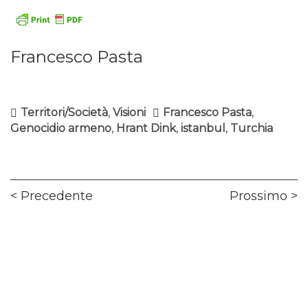
Francesco Pasta
Territori/Società
,
Visioni
Francesco Pasta
,
Genocidio armeno
,
Hrant Dink
,
istanbul
,
Turchia
Navigazione
Previous
Ne
Precedente
Prossimo
articoli
post:
pos