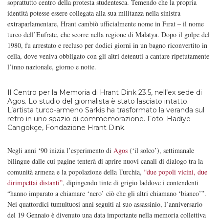
soprattutto centro della protesta studentesca. Temendo che la propria
identità potesse essere collegata alla sua militanza nella sinistra
extraparlamentare, Hrant cambiò ufficialmente nome in Fırat – il nome
turco dell’Eufrate, che scorre nella regione di Malatya. Dopo il golpe del
1980, fu arrestato e recluso per dodici giorni in un bagno riconvertito in
cella, dove veniva obbligato con gli altri detenuti a cantare ripetutamente
l’inno nazionale, giorno e notte.
Il Centro per la Memoria di Hrant Dink 23.5, nell’ex sede di
Agos. Lo studio del giornalista è stato lasciato intatto.
L’artista turco-armeno Sarkis ha trasformato la veranda sul
retro in uno spazio di commemorazione. Foto: Hadiye
Cangökçe, Fondazione Hrant Dink.
Negli anni ‘90 inizia l’esperimento di
Agos
(‘il solco’), settimanale
bilingue dalle cui pagine tenterà di aprire nuovi canali di dialogo tra la
comunità armena e la popolazione della Turchia,
“due popoli vicini, due
dirimpettai distanti”
, dipingendo tinte di grigio laddove i contendenti
“hanno imparato a chiamare ‘nero’ ciò che gli altri chiamano ‘bianco’”.
Nei quattordici tumultuosi anni seguiti al suo assassinio, l’anniversario
del 19 Gennaio è divenuto una data importante nella memoria collettiva