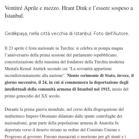
Ventitré Aprile e mezzo. Hrant Dink e l’essere sospeso a
Istanbul.
Gedikpaşa, nella cıttà vecchia di Istanbul. Foto dell’Autore.
Il 23 aprile è festa nazionale in Turchia: si celebra in pompa magna
l’anniversario della prima sessione del parlamento repubblicano,
concretizzazione della massima del fondatore della Turchia moderna
Mustafa Kemal Atatürk secondo cui “La sovranità appartiene
Niente cerimonie di Stato, invece, il
incondizionatamente alla nazione”.
giorno successivo, il 24, in cui si commemora la deportazione degli
intellettuali della comunità armena di Istanbul nel 1915,
inizio del
primo genocidio del XX secolo.
Durante la prima guerra mondiale, nel corso della disgregazione del
multietnico Impero Ottomano dilaniato dalle spinte centrifughe dei
nazionalismi, gran parte della popolazione armena di Anatolia fu
deportata verso il deserto siriano su ordine del Comitato Unione e
Progresso al governo. Furono massacrati o morirono per gli stenti e i