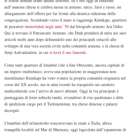
le scuole armene erano andate distrutte, ed è tutt’oggi in funzione:
nell’annessa chiesa si celebra messa in armeno, turco, farsi e russo, un
allargamento dell’offerta per far fronte alla drastica riduzione della
congregazione. Scendendo verso il mare si raggiunge Kumkapı, quartiere
di pescatori
immortalati negli anni ’50
dal fotografo armeno Ara Güler.
Qui si trovano il Patriarcato Armeno, che Dink prenderà di mira nei suoi
articoli molti anni dopo definendolo uno dei principali ostacoli allo
sviluppo di una vera società civile nella comunità armena, e la chiesa di
Surp Asdvadzadzin, in cui
si terrà il suo funerale
.
Come tanti quartieri di Istanbul (che a fine Ottocento, ancora capitale di
un impero multietnico, aveva una popolazione in maggioranza non-
musulmana) Kumkapı ha visto svanire la propria comunità originaria nel
corso del XX secolo, ma in anni recenti ha riacquisito un carattere
multiculturale con l’arrivo di nuovi abitanti. Oggi la via principale è
punteggiata di forni uzbechi tandır, rivenditori di riso pachistano e ditte
di spedizioni cargo per il Turkmenistan, tra chiese dimesse e palazzi
decrepiti.
I bambini dell’orfanotrofio trascorrevano le estati a Tuzla, allora
tranquilla località sul Mar di Marmara, oggi fagocitata dall’espansione di