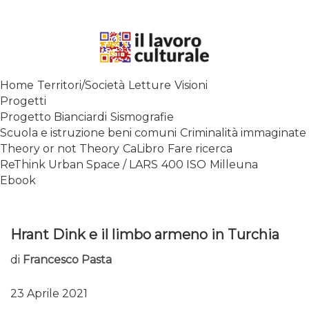
Skip
to
content
SPALANCARE LE FINESTRE DEI
Home
Territori/Società
Letture
Visioni
SAPERI, AFFACCIARSI SUL
Progetti
CONTEMPORANEO
Progetto Bianciardi
Sismografie
Scuola e istruzione beni comuni
Criminalità immaginate
Theory or not Theory
CaLibro
Fare ricerca
ReThink Urban Space / LARS
400 ISO
Milleuna
Ebook
Hrant Dink e il limbo armeno in Turchia
di
Francesco Pasta
23 Aprile 2021