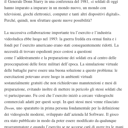
il Generale Donn Starry in una conferenza del 1981, «i soldati di oggi
hanno imparato a imparare in un mondo nuovo, un mondo con
televisioni, giochi elettronici, computer e tanti altri dispositivi digitali».
Perché, quindi, non sfruttare queste nuove possibilità?
La successiva collaborazione importante tra l’esercito e l’industria
videoludica ebbe luogo nel 1993: la guerra fredda era ormai finita e i
fondi per l’esercito americano erano stati conseguentemente ridotti. La
necessità di trovare espedienti poco costosi a questioni
come l’addestramento e la preparazione dei soldati era al centro delle
preoccupazioni delle forze militari dell’epoca. La simulazione virtuale
delle battaglie parve essere una buona soluzione a questo problema: le
esercitazioni potevano avere luogo in ambienti virtuali
sostanzialmente gratuiti che non richiedevano manutenzioni e mesi di
preparazione, evitando inoltre di mettere in pericolo gli stessi soldati che
vi partecipavano. Fu così che l’esercito iniziò a cercare videogiochi
commerciali adatti per questi scopi. In quei stessi mesi venne rilasciato
Doom
, uno sparatutto in prima persona fondamentale per la definizione
dei videogiochi moderni, sviluppato dall’azienda Id Software. Il gioco
era stato pubblicato in modo da poter essere modificato da qualunque
programmatore e quando l’esercito se ne accorse capì di avere tra le mani