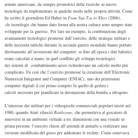
armate americane, da sempre promotrici delle ricerche su nuove
tecnologie da implementare in qualche modo nelle propria attività. Come
ha scritto il giornalista Ed Halter in
From Sun Tzu to Xbox
(2006),
«le tecnologie che hanno dato forma alla nostra cultura sono sempre state
sviluppate per la guerra». Per fare un esempio, la combinazione degli
avanzamenti tecnologici promossi dall’esercito, delle strategie militari e
delle necessità tattiche durante la seconda guerra mondiale hanno portato
direttamente all’invenzione del computer: se fino all’epoca i dati balistici
erano calcolati a mano, in quel conflitto gli sviluppi tecnologici
dei sistemi di combattimento aereo richiedevano un calcolo molto più
complicato. Fu così che l’esercito promosse la creazione dell’Electronic
Numerical Integrator and Computer (ENIAC), uno dei primissimi
computer digitali il cui primo compito fu quello di gestire i
calcoli necessari per pianificare la detonazione della bomba a idrogeno.
L’interesse dei militari per i videogiochi commerciali popolari iniziò nel
1980, quando Atari rilasciò
Battlezone
, che permetteva al giocatore di
muoversi in un ambiente virtuale a tre dimensioni con una visuale in
prima persona: l’esercito chiese all’azienda di aiutarlo a realizzare una
versione modificata del gioco per addestrare le reclute. Come osservava