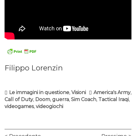
Filippo Lorenzin
Le immagini in questione
,
Visioni
America's Army
,
Call of Duty
,
Doom
,
guerra
,
Sim Coach
,
Tactical Iraqi
,
videogames
,
videogiochi
Navigazione
Previous
Ne