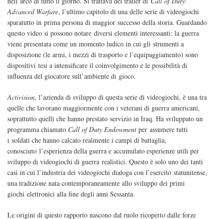
nell’arco di tutto il giorno. Si trattava del trailer di
Call of Duty:
Advanced Warfare
, l’ultimo capitolo di una delle serie di videogiochi
sparatutto in prima persona di maggior successo della storia. Guardando
questo video si possono notare diversi elementi interessanti: la guerra
viene presentata come un momento ludico in cui gli strumenti a
disposizione (le armi, i mezzi di trasporto e l’equipaggiamento) sono
dispositivi tesi a intensificare il coinvolgimento e le possibilità di
influenza del giocatore sull’ambiente di gioco.
Activision
, l’azienda di sviluppo di questa serie di videogiochi, è una tra
quelle che lavorano maggiormente con i veterani di guerra americani,
soprattutto quelli che hanno prestato servizio in Iraq. Ha sviluppato un
programma chiamato
Call of Duty Endowment
per assumere tutti
i soldati che hanno calcato realmente i campi di battaglia,
conosciuto l’esperienza della guerra e accumulato esperienze utili per
sviluppo di videogiochi di guerra realistici. Questo è solo uno dei tanti
casi in cui l’industria dei videogiochi dialoga con l’esercito statunitense,
una tradizione nata contemporaneamente allo sviluppo dei primi
giochi elettronici alla fine degli anni Sessanta.
Le origini di questo rapporto nascono dal ruolo ricoperto dalle forze