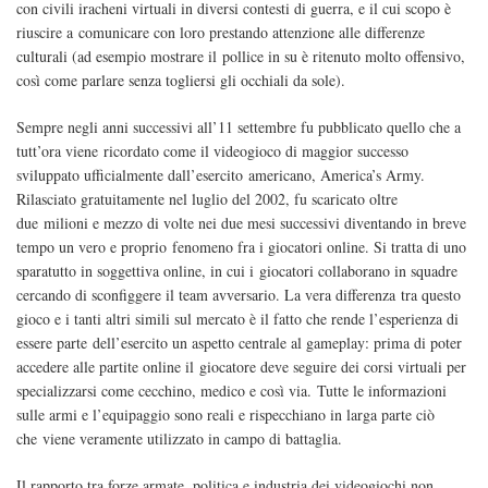
con civili iracheni virtuali in diversi contesti di guerra, e il cui scopo è
riuscire a comunicare con loro prestando attenzione alle differenze
culturali (ad esempio mostrare il pollice in su è ritenuto molto offensivo,
così come parlare senza togliersi gli occhiali da sole).
Sempre negli anni successivi all’11 settembre fu pubblicato quello che a
tutt’ora viene ricordato come il videogioco di maggior successo
sviluppato ufficialmente dall’esercito americano, America’s Army.
Rilasciato gratuitamente nel luglio del 2002, fu scaricato oltre
due milioni e mezzo di volte nei due mesi successivi diventando in breve
tempo un vero e proprio fenomeno fra i giocatori online. Si tratta di uno
sparatutto in soggettiva online, in cui i giocatori collaborano in squadre
cercando di sconfiggere il team avversario. La vera differenza tra questo
gioco e i tanti altri simili sul mercato è il fatto che rende l’esperienza di
essere parte dell’esercito un aspetto centrale al gameplay: prima di poter
accedere alle partite online il giocatore deve seguire dei corsi virtuali per
specializzarsi come cecchino, medico e così via. Tutte le informazioni
sulle armi e l’equipaggio sono reali e rispecchiano in larga parte ciò
che viene veramente utilizzato in campo di battaglia.
Il rapporto tra forze armate, politica e industria dei videogiochi non