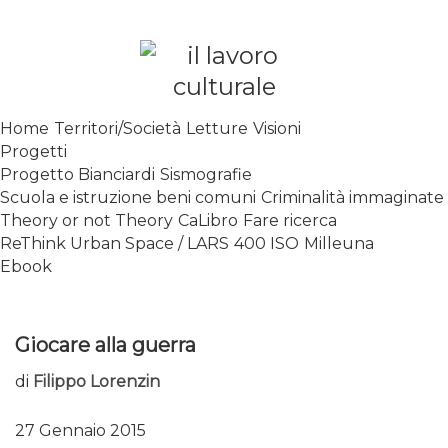
Skip
to
content
SPALANCARE LE FINESTRE DEI
Home
Territori/Società
Letture
Visioni
SAPERI, AFFACCIARSI SUL
Progetti
CONTEMPORANEO
Progetto Bianciardi
Sismografie
Scuola e istruzione beni comuni
Criminalità immaginate
Theory or not Theory
CaLibro
Fare ricerca
ReThink Urban Space / LARS
400 ISO
Milleuna
Ebook
Giocare alla guerra
di
Filippo Lorenzin
27 Gennaio 2015