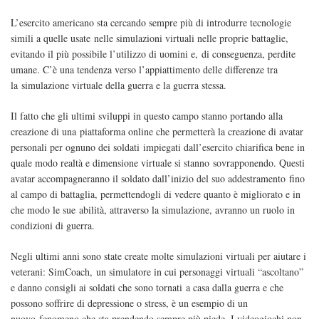
L’esercito americano sta cercando sempre più di introdurre tecnologie
simili a quelle usate nelle simulazioni virtuali nelle proprie battaglie,
evitando il più possibile l’utilizzo di uomini e, di conseguenza, perdite
umane. C’è una tendenza verso l’appiattimento delle differenze tra
la simulazione virtuale della guerra e la guerra stessa.
Il fatto che gli ultimi sviluppi in questo campo stanno portando alla
creazione di una piattaforma online che permetterà la creazione di avatar
personali per ognuno dei soldati impiegati dall’esercito chiarifica bene in
quale modo realtà e dimensione virtuale si stanno sovrapponendo. Questi
avatar accompagneranno il soldato dall’inizio del suo addestramento fino
al campo di battaglia, permettendogli di vedere quanto è migliorato e in
che modo le sue abilità, attraverso la simulazione, avranno un ruolo in
condizioni di guerra.
Negli ultimi anni sono state create molte simulazioni virtuali per aiutare i
veterani: SimCoach, un simulatore in cui personaggi virtuali “ascoltano”
e danno consigli ai soldati che sono tornati a casa dalla guerra e che
possono soffrire di depressione o stress, è un esempio di un
nuovo fenomeno che sta prendendo sempre più piede. I videogiochi non