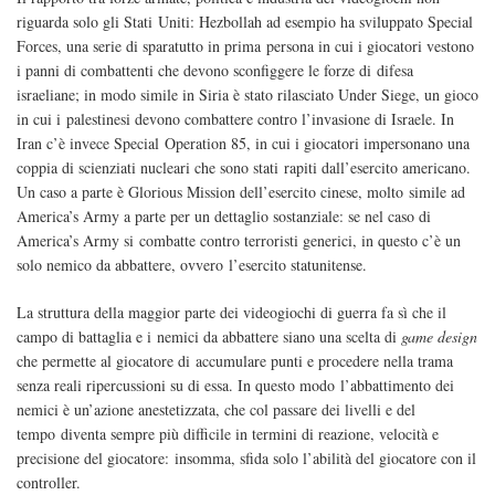
riguarda solo gli Stati Uniti: Hezbollah ad esempio ha sviluppato Special
Forces, una serie di sparatutto in prima persona in cui i giocatori vestono
i panni di combattenti che devono sconfiggere le forze di difesa
israeliane; in modo simile in Siria è stato rilasciato Under Siege, un gioco
in cui i palestinesi devono combattere contro l’invasione di Israele. In
Iran c’è invece Special Operation 85, in cui i giocatori impersonano una
coppia di scienziati nucleari che sono stati rapiti dall’esercito americano.
Un caso a parte è Glorious Mission dell’esercito cinese, molto simile ad
America’s Army a parte per un dettaglio sostanziale: se nel caso di
America’s Army si combatte contro terroristi generici, in questo c’è un
solo nemico da abbattere, ovvero l’esercito statunitense.
La struttura della maggior parte dei videogiochi di guerra fa sì che il
campo di battaglia e i nemici da abbattere siano una scelta di
game design
che permette al giocatore di accumulare punti e procedere nella trama
senza reali ripercussioni su di essa. In questo modo l’abbattimento dei
nemici è un’azione anestetizzata, che col passare dei livelli e del
tempo diventa sempre più difficile in termini di reazione, velocità e
precisione del giocatore: insomma, sfida solo l’abilità del giocatore con il
controller.