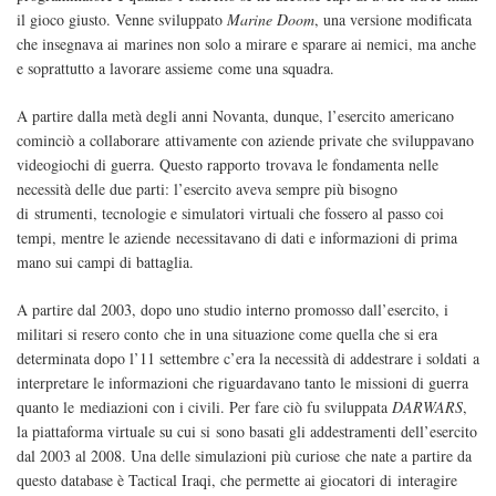
il gioco giusto. Venne sviluppato
Marine Doom
, una versione modificata
che insegnava ai marines non solo a mirare e sparare ai nemici, ma anche
e soprattutto a lavorare assieme come una squadra.
A partire dalla metà degli anni Novanta, dunque, l’esercito americano
cominciò a collaborare attivamente con aziende private che sviluppavano
videogiochi di guerra. Questo rapporto trovava le fondamenta nelle
necessità delle due parti: l’esercito aveva sempre più bisogno
di strumenti, tecnologie e simulatori virtuali che fossero al passo coi
tempi, mentre le aziende necessitavano di dati e informazioni di prima
mano sui campi di battaglia.
A partire dal 2003, dopo uno studio interno promosso dall’esercito, i
militari si resero conto che in una situazione come quella che si era
determinata dopo l’11 settembre c’era la necessità di addestrare i soldati a
interpretare le informazioni che riguardavano tanto le missioni di guerra
quanto le mediazioni con i civili. Per fare ciò fu sviluppata
DARWARS
,
la piattaforma virtuale su cui si sono basati gli addestramenti dell’esercito
dal 2003 al 2008. Una delle simulazioni più curiose che nate a partire da
questo database è Tactical Iraqi, che permette ai giocatori di interagire