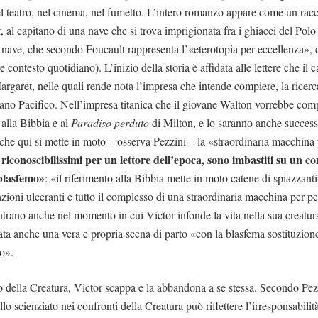
l teatro, nel cinema, nel fumetto. L’intero romanzo appare come un racc
, al capitano di una nave che si trova imprigionata fra i ghiacci del Polo
a nave, che secondo Foucault rappresenta l’«eterotopia per eccellenza»,
 contesto quotidiano). L’inizio della storia è affidata alle lettere che il
Margaret, nelle quali rende nota l’impresa che intende compiere, la ricer
ano Pacifico. Nell’impresa titanica che il giovane Walton vorrebbe com
 alla Bibbia e al
Paradiso perduto
di Milton, e lo saranno anche succes
he qui si mette in moto – osserva Pezzini – la «straordinaria macchina
, riconoscibilissimi per un lettore dell’epoca, sono imbastiti su un co
blasfemo»
: «il riferimento alla Bibbia mette in moto catene di spiazzant
zioni ulceranti e tutto il complesso di una straordinaria macchina per p
ontrano anche nel momento in cui Victor infonde la vita nella sua creatur
rata anche una vera e propria scena di parto «con la blasfema sostituzio
o».
o della Creatura, Victor scappa e la abbandona a se stessa. Secondo Pez
ello scienziato nei confronti della Creatura può riflettere l’irresponsabilit