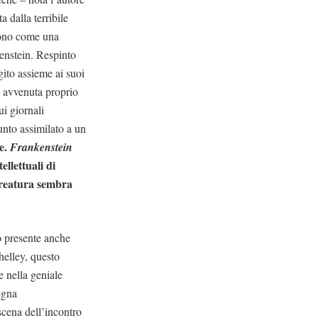
 dalla terribile
scono come una
kenstein. Respinto
gito assieme ai suoi
i, avvenuta proprio
ui giornali
unto assimilato a un
re.
Frankenstein
ellettuali di
Creatura sembra
o presente anche
helley, questo
e nella geniale
egna
scena dell’incontro