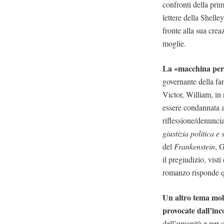
confronti della pri
lettere della Shelle
fronte alla sua crea
moglie.
La «macchina per
governante della fa
Victor, William, in 
essere condannata a
riflessione/denuncia
giustizia politica 
del
Frankenstein
, 
il pregiudizio, vist
romanzo risponde qu
Un altro tema molt
provocate dall’in
dell’umanità e per q