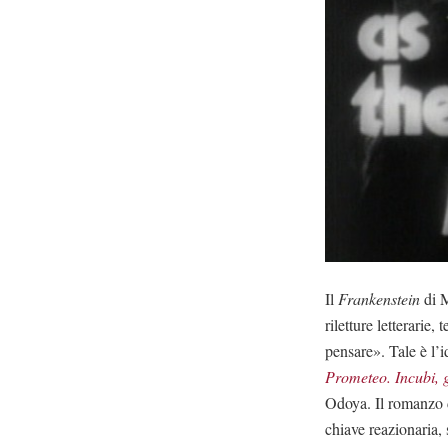
Il
Frankenstein
di 
riletture letterarie
pensare». Tale è l’
Prometeo. Incubi, g
Odoya. Il romanzo d
chiave reazionaria,