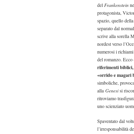
del
Frankenstein
ne
protagonista, Victor
spazio, quello dell
separato dal normale
scrive alla sorella 
nordest verso l’Oce
numerosi i richiami
del romanzo. Ecco c
riferimenti biblici
«orrido e magari 
simboliche, provoca
alla
Genesi
si risc
ritroviamo trasfigu
uno scienziato uom
Spaventato dal volt
l’irresponsabilità d