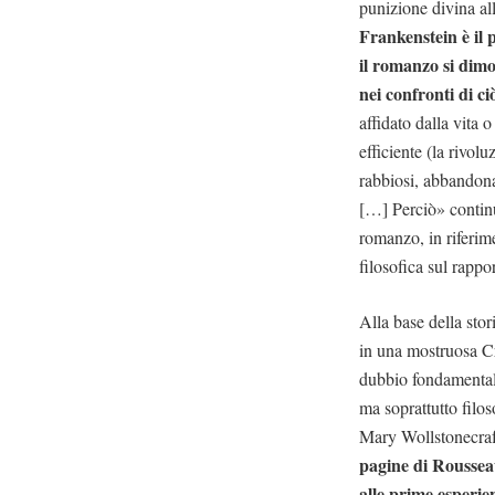
punizione divina all
Frankenstein è il 
il romanzo si dimo
nei confronti di ci
affidato dalla vita
efficiente (la rivo
rabbiosi, abbandonat
[…] Perciò» contin
romanzo, in riferim
filosofica sul rappo
Alla base della stor
in una mostruosa Cre
dubbio fondamentale
ma soprattutto filos
Mary Wollstonecraft, 
pagine di Rousseau
alle prime esperie