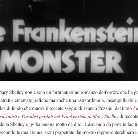
Mary Shelley non è solo un fortunatissimo romanzo dell’orrore che ha 
, teatrali e cinematografiche ma anche una «straordinaria, insemplificabil
idea di fondo che muove il recente saggio di Franco Pezzini, dal titolo
Fu
alvanisti e Paradisi perduti nel Frankenstein di Mary Shelley
di recent
ella Shelley oggi ha ancora molto da dirci. Lasciando da parte le facili 
 secondo le quali le uccisioni perpetrate dal mostro rappresenterebbero u