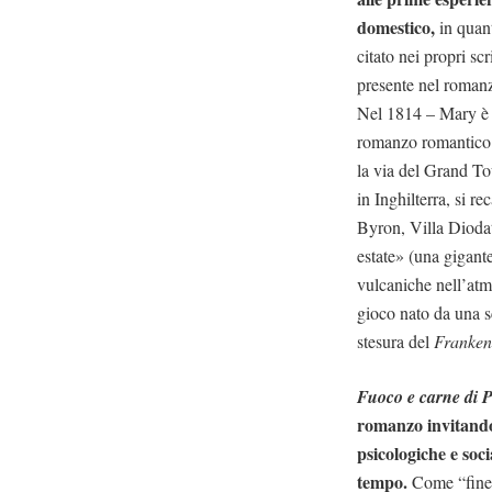
domestico,
in quant
citato nei propri sc
presente nel romanz
Nel 1814 – Mary è 
romanzo romantico l
la via del Grand To
in Inghilterra, si r
Byron, Villa Diodat
estate» (una gigant
vulcaniche nell’atm
gioco nato da una s
stesura del
Franken
Fuoco e carne di 
romanzo invitando 
psicologiche e soci
tempo.
Come “finest