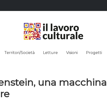
L LAVO
STRE DEI SAPERI, AFFACCIARSI 
Territori/Società
Letture
Visioni
Progetti
ULTUR
enstein, una macchina
re