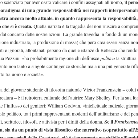
il per
o scienziato per aver osato valicare i confini assegnati all’uomo,
paradigma di una grande responsabilità nei rapporti interpersonali
stra ancora molto attuale, in quanto rappresenta la responsabilità,
ò che si è creato.
Quella narrata è la tragedia del non riuscire a compren
 o dal concreto delle nostre azioni. La grande tragedia in fondo di un m
luzione industriale, la produzione di massa) che però crea esseri senza n
i e ignorati, allontanati persino da quelle istanze di Bellezza che rendon
ua Pezzini, «ha probabilmente ragione chi definisce
politica
la struttura
ento non tanto a singole contingenze storiche ma a una più generale rifle
rto tra uomo e società».
ia del giovane studente di filosofia naturale Victor Frankenstein – colui 
atura – è il retroterra culturale dell’autrice Mary Shelley. Per la sua f
 l’influsso dei genitori: William Godwin, «intellettuale radicale, giorna
ofo politico, tra i primi rappresentanti moderni dell’utilitarismo e del pe
Se il
scrittrice, filosofa e attivista per i diritti della donna.
Frankenste
, sia da un punto di vista filosofico che narrativo (soprattutto all’
E
nze sensoriali della Creatura), ciò è sicuramente ascrivibile all’amb