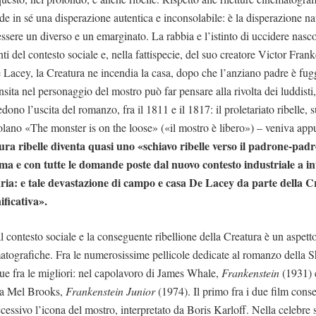
e in sé una disperazione autentica e inconsolabile: è la disperazione nata
ssere un diverso e un emarginato. La rabbia e l’istinto di uccidere na
ti del contesto sociale e, nella fattispecie, del suo creatore Victor Fran
e Lacey, la Creatura ne incendia la casa, dopo che l’anziano padre è fug
 insita nel personaggio del mostro può far pensare alla rivolta dei luddist
dono l’uscita del romanzo, fra il 1811 e il 1817: il proletariato ribelle, s
tolano «The monster is on the loose» («il mostro è libero») – veniva app
ra ribelle diventa quasi uno «schiavo ribelle verso il padrone-pad
ima e con tutte le domande poste dal nuovo contesto industriale a int
aria: e tale devastazione di campo e casa De Lacey da parte della 
ficativa».
 contesto sociale e la conseguente ribellione della Creatura è un aspett
ematografiche. Fra le numerosissime pellicole dedicate al romanzo della S
ue fra le migliori: nel capolavoro di James Whale,
Frankenstein
(1931) 
 da Mel Brooks,
Frankenstein Junior
(1974). Il primo fra i due film cons
cessivo l’icona del mostro, interpretato da Boris Karloff. Nella celebre 