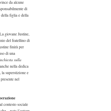
evince da alcune
responsabilmente di
ella figlia e della
 La giovane Justine,
io del fratellino di
ustine finirà per
nso di una
Inchiesta sulla
 anche nella dedica
 la superstizione e
a presente nel
sperazione
al contesto sociale
iche – nota l’autore