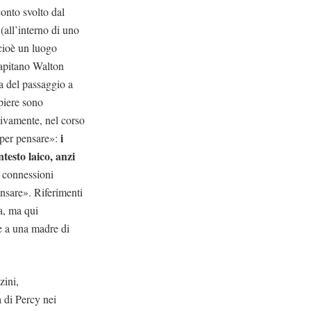
onto svolto dal
 (all’interno di uno
 cioè un luogo
 capitano Walton
ca del passaggio a
piere sono
sivamente, nel corso
i
 per pensare»:
ntesto laico, anzi
i connessioni
ensare». Riferimenti
a, ma qui
ne a una madre di
zini,
à di Percy nei