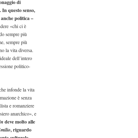
sonaggio di
. In questo senso,
 anche politica –
dere «chi ci è
ondo sempre più
ome, sempre più
o la vita diversa.
 ideale dell’intero
ssione politico-
che infonde la vita
ormazione è senza
lista e romanziere
nsiero anarchico», e
deve molto alle
in
, riguardo
milio
iente culturale