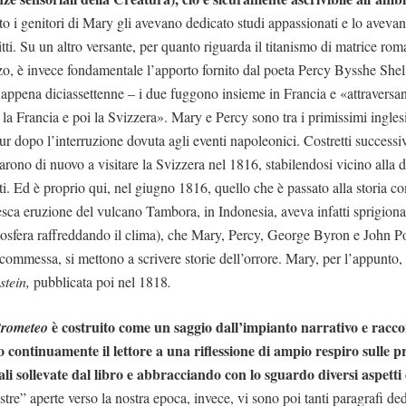
o i genitori di Mary gli avevano dedicato studi appassionati e lo avev
ritti. Su un altro versante, per quanto riguarda il titanismo di matrice r
o, è invece fondamentale l’apporto fornito dal poeta Percy Bysshe Shel
appena diciassettenne – i due fuggono insieme in Francia e «attraversa
a Francia e poi la Svizzera». Mary e Percy sono tra i primissimi inglesi
ur dopo l’interruzione dovuta agli eventi napoleonici. Costretti successi
ecarono di nuovo a visitare la Svizzera nel 1816, stabilendosi vicino alla
i. Ed è proprio qui, nel giugno 1816, quello che è passato alla storia 
esca eruzione del vulcano Tambora, in Indonesia, aveva infatti sprigiona
osfera raffreddando il clima), che Mary, Percy, George Byron e John Po
commessa, si mettono a scrivere storie dell’orrore. Mary, per l’appunto, 
stein,
pubblicata poi nel 1818
.
è costruito come un saggio dall’impianto narrativo e raccon
Prometeo
continuamente il lettore a una riflessione di ampio respiro sulle 
ali sollevate dal libro e abbracciando con lo sguardo diversi aspetti 
re” aperte verso la nostra epoca, invece, vi sono poi tanti paragrafi dedi