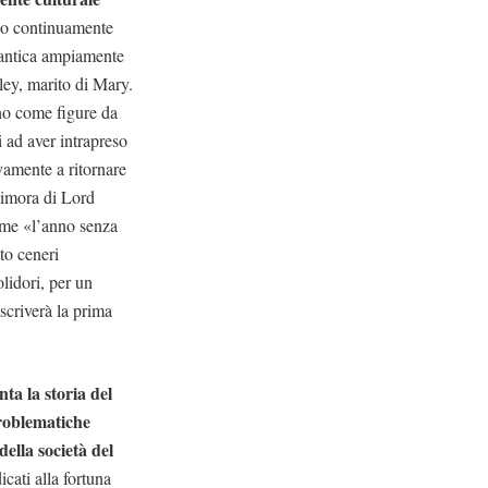
ano continuamente
omantica ampiamente
ley, marito di Mary.
no come figure da
 ad aver intrapreso
vamente a ritornare
 dimora di Lord
come «l’anno senza
to ceneri
lidori, per un
scriverà la prima
ta la storia del
problematiche
della società del
cati alla fortuna