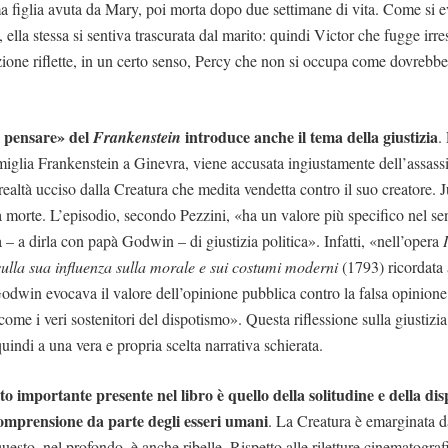
ma figlia avuta da Mary, poi morta dopo due settimane di vita. Come si 
y, ella stessa si sentiva trascurata dal marito: quindi Victor che fugge ir
zione riflette, in un certo senso, Percy che non si occupa come dovrebbe d
 pensare» del
introduce anche il tema della giustizia
Frankenstein
.
miglia Frankenstein a Ginevra, viene accusata ingiustamente dell’assassin
realtà ucciso dalla Creatura che medita vendetta contro il suo creatore. J
 morte. L’episodio, secondo Pezzini, «ha un valore più specifico nel se
 – a dirla con papà Godwin – di giustizia politica». Infatti, «nell’opera
e sulla sua influenza sulla morale e sui costumi moderni
(1793) ricordata
Godwin evocava il valore dell’opinione pubblica contro la falsa opinione,
i come i veri sostenitori del dispotismo». Questa riflessione sulla giustizi
indi a una vera e propria scelta narrativa schierata.
o importante presente nel libro è quello della solitudine e della di
comprensione da parte degli esseri umani
. La Creatura è emarginata d
uesto, nel profondo, è anche ribelle. Rispetto alle riletture cinematograf