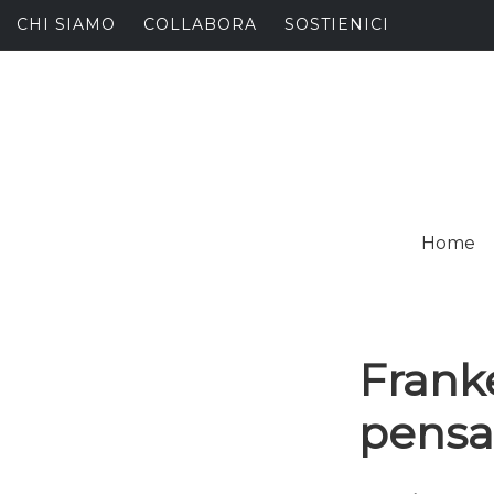
Skip
CHI SIAMO
COLLABORA
SOSTIENICI
to
content
I
SPALANCARE LE FINE
Home
C
Frank
pensa