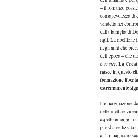
– il romanzo possied
consapevolezza di e
vendetta nei confron
dalla famiglia di D
figli. La ribellione
negli anni che prece
dell’epoca – che ti
La Creatu
monster
.
nasce in questo cl
formazione libert
estremamente signi
L’emarginazione dal
nelle riletture cin
aspetto emerge in d
parodia realizzata
all’immaginario suc