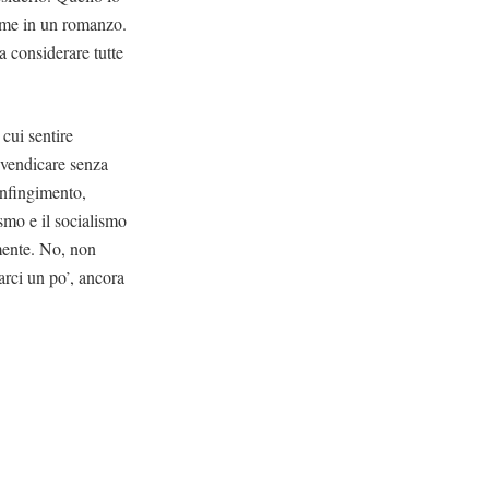
come in un romanzo.
a considerare tutte
 cui sentire
rivendicare senza
infingimento,
ismo e il socialismo
amente. No, non
larci un po’, ancora