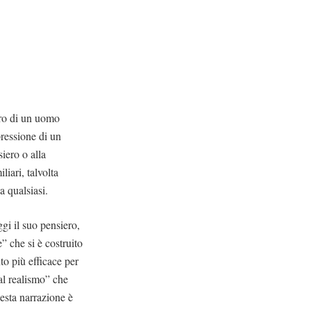
ero di un uomo
pressione di un
siero o alla
liari, talvolta
a qualsiasi.
gi il suo pensiero,
” che si è costruito
to più efficace per
 al realismo” che
uesta narrazione è