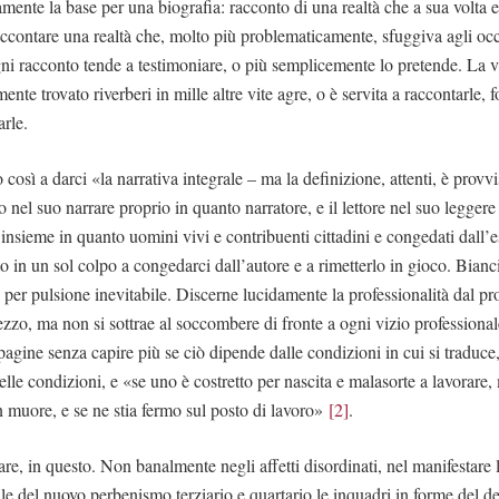
mente la base per una biografia: racconto di una realtà che a sua volta e
accontare una realtà che, molto più problematicamente, sfuggiva agli occh
ni racconto tende a testimoniare, o più semplicemente lo pretende. La v
ente trovato riverberi in mille altre vite agre, o è servita a raccontarle, 
arle.
o così a darci «la narrativa integrale – ma la definizione, attenti, è provvi
o nel suo narrare proprio in quanto narratore, e il lettore nel suo leggere 
i insieme in quanto uomini vivi e contribuenti cittadini e congedati dall
ito in un sol colpo a congedarci dall’autore e a rimetterlo in gioco. Bian
a per pulsione inevitabile. Discerne lucidamente la professionalità dal 
ezzo, ma non si sottrae al soccombere di fronte a ogni vizio professional
agine senza capire più se ciò dipende dalle condizioni in cui si traduce
lle condizioni, e «se uno è costretto per nascita e malasorte a lavorare,
 muore, e se ne stia fermo sul posto di lavoro»
[2]
.
are, in questo. Non banalmente negli affetti disordinati, nel manifestare 
ale del nuovo perbenismo terziario e quartario le inquadri in forme del de