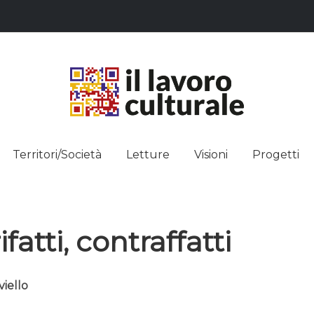
L LAVO
STRE DEI SAPERI, AFFACCIARSI 
Territori/Società
Letture
Visioni
Progetti
ULTUR
rifatti, contraffatti
viello