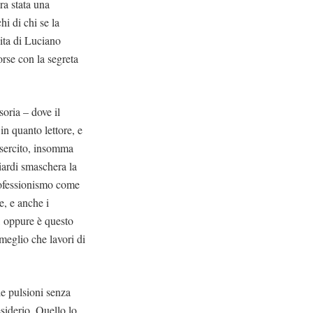
ra stata una
i di chi se la
ita di Luciano
forse con la segreta
soria – dove il
in quanto lettore, e
’esercito, insomma
ciardi smaschera la
professionismo come
e, e anche i
, oppure è questo
 meglio che lavori di
le pulsioni senza
siderio. Quello lo