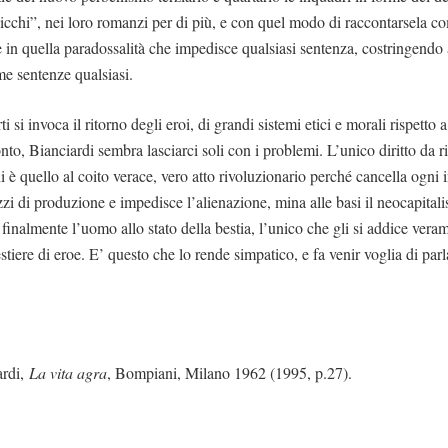
nicchi”, nei loro romanzi per di più, e con quel modo di raccontarsela 
è in quella paradossalità che impedisce qualsiasi sentenza, costringendo 
ome sentenze qualsiasi.
 si invoca il ritorno degli eroi, di grandi sistemi etici e morali rispetto a
nto, Bianciardi sembra lasciarci soli con i problemi. L’unico diritto da 
 è quello al coito verace, vero atto rivoluzionario perché cancella ogni 
zzi di produzione e impedisce l’alienazione, mina alle basi il neocapital
 finalmente l’uomo allo stato della bestia, l’unico che gli si addice ver
stiere di eroe. E’ questo che lo rende simpatico, e fa venir voglia di par
ardi,
La vita agra
, Bompiani, Milano 1962 (1995, p.27).