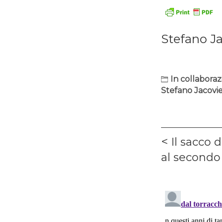
Stefano Ja
In collabora
Stefano Jacovie
Navigaz
Previous
Il sacco 
articoli
post:
al secondo