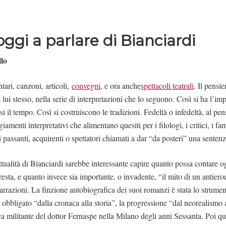
ggi a parlare di Bianciardi
llo
tari, canzoni, articoli,
convegni
, e ora anche
spettacoli teatrali
. Il pensi
lui stesso, nella serie di interpretazioni che lo seguono. Così si ha l’im
si il tempo. Così si costruiscono le tradizioni. Fedeltà o infedeltà, al pen
amenti interpretativi che alimentano quesiti per i filologi, i critici, i fami
 passanti, acquirenti o spettatori chiamati a dar “da posteri” una sentenz
ttualità di Bianciardi sarebbe interessante capire quanto possa contare og
resta, e quanto invece sia importante, o invadente, “il mito di un antieroe
narrazioni. La finzione autobiografica dei suoi romanzi è stata lo strumen
o obbligato “dalla cronaca alla storia”, la progressione “dal neorealismo
ica militante del dottor Fernaspe nella Milano degli anni Sessanta. Poi q