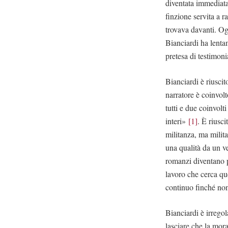
diventata immediata
finzione servita a r
trovava davanti. Og
Bianciardi ha lentam
pretesa di testimoni
Bianciardi è riuscit
narratore è coinvolt
tutti e due coinvolt
interi»
[1]
. È riusc
militanza, ma milit
una qualità da un v
romanzi diventano p
lavoro che cerca que
continuo finché non
Bianciardi è irregol
lasciare che la mor