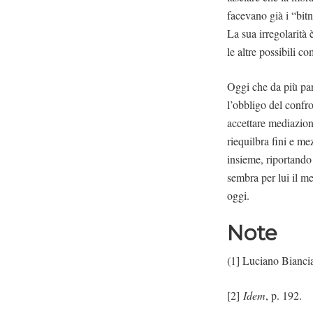
facevano già i “bit
La sua irregolarità 
le altre possibili c
Oggi che da più parti
l’obbligo del confro
accettare mediazioni
riequilbra fini e me
insieme, riportando
sembra per lui il me
oggi.
Note
(1] Luciano Bianci
[2]
Idem
, p. 192.