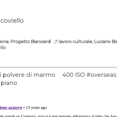
coviello
zione
,
Progetto Bianciardi
lavoro culturale
,
Luciano Bi
llo
ione
Next
di polvere di marmo
400 ISO #overseas:
post:
 piano