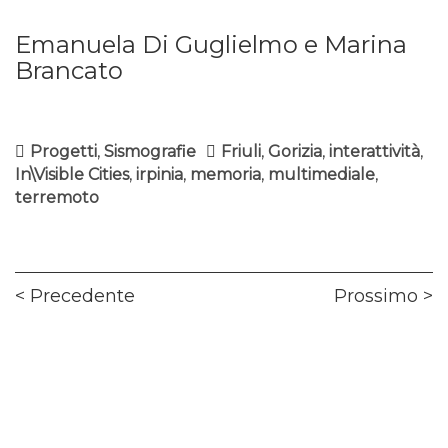
Emanuela Di Guglielmo e Marina
Brancato
Progetti
,
Sismografie
Friuli
,
Gorizia
,
interattività
,
In\Visible Cities
,
irpinia
,
memoria
,
multimediale
,
terremoto
Navigazione
Previous
Ne
Precedente
Prossimo
articoli
post:
pos