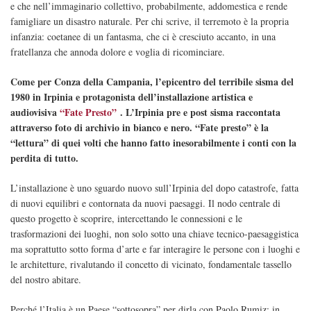
e che nell’immaginario collettivo, probabilmente, addomestica e rende
famigliare un disastro naturale. Per chi scrive, il terremoto è la propria
infanzia: coetanee di un fantasma, che ci è cresciuto accanto, in una
fratellanza che annoda dolore e voglia di ricominciare.
Come per Conza della Campania, l’epicentro del terribile sisma del
1980 in Irpinia e protagonista dell’installazione artistica e
audiovisiva
“Fate Presto”
. L’Irpinia pre e post sisma raccontata
attraverso foto di archivio in bianco e nero. “Fate presto” è la
“lettura” di quei volti che hanno fatto inesorabilmente i conti con la
perdita di tutto.
L’installazione è uno sguardo nuovo sull’Irpinia del dopo catastrofe, fatta
di nuovi equilibri e contornata da nuovi paesaggi. Il nodo centrale di
questo progetto è scoprire, intercettando le connessioni e le
trasformazioni dei luoghi, non solo sotto una chiave tecnico-paesaggistica
ma soprattutto sotto forma d’arte e far interagire le persone con i luoghi e
le architetture, rivalutando il concetto di vicinato, fondamentale tassello
del nostro abitare.
Perché l’Italia è un Paese “sottosopra” per dirla con Paolo Rumiz: in