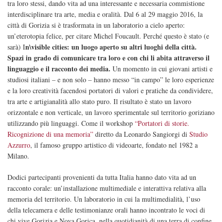
tra loro stessi, dando vita ad una interessante e necessaria commistione
interdisciplinare tra arte, media e oralità. Dal 6 al 29 maggio 2016, la
città di Gorizia si è trasformata in un laboratorio a cielo aperto:
un’eterotopia felice, per citare Michel Foucault. Perché questo è stato (e
n\visible cities: un luogo aperto su altri luoghi della città.
sarà) I
Spazi in grado di comunicare tra loro e con chi li abita attraverso il
linguaggio e il racconto dei media.
Un momento in cui giovani artisti e
studiosi italiani – e non solo – hanno messo “in campo” le loro esperienze
e la loro creatività facendosi portatori di valori e pratiche da condividere,
tra arte e artigianalità allo stato puro. Il risultato è stato un lavoro
orizzontale e non verticale, un lavoro sperimentale sul territorio goriziano
utilizzando più linguaggi. Come il workshop
“Portatori di storie.
Ricognizione di una memoria”
diretto da Leonardo Sangiorgi di
Studio
Azzurro
, il famoso gruppo artistico di videoarte, fondato nel 1982 a
Milano.
Dodici partecipanti provenienti da tutta Italia hanno dato vita ad un
racconto corale: un’installazione multimediale e interattiva relativa alla
memoria del territorio. Un laboratorio in cui la multimedialità, l’uso
della telecamera e delle testimonianze orali hanno incontrato le voci di
chi vive Gorizia e Nova Gorica, nella quotidianità di una terra di confine.