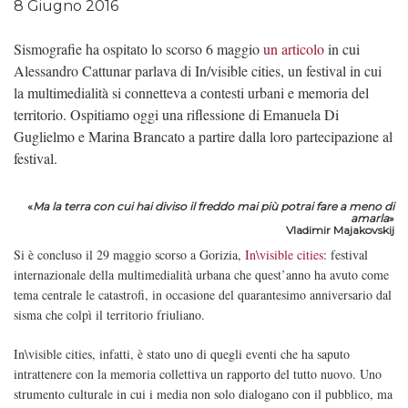
8 Giugno 2016
Sismografie ha ospitato lo scorso 6 maggio
un articolo
in cui
Alessandro Cattunar parlava di In/visible cities, un festival in cui
la multimedialità si connetteva a contesti urbani e memoria del
territorio. Ospitiamo oggi una riflessione di Emanuela Di
Guglielmo e Marina Brancato a partire dalla loro partecipazione al
festival.
«
Ma la terra con cui hai diviso il freddo mai più potrai fare a meno di
amarla
»
Vladimir Majakovskij
Si è concluso il 29 maggio scorso a Gorizia,
In\visible cities
: festival
internazionale della multimedialità urbana che quest’anno ha avuto come
tema centrale le catastrofi, in occasione del quarantesimo anniversario dal
sisma che colpì il territorio friuliano.
In\visible cities, infatti, è stato uno di quegli eventi che ha saputo
intrattenere con la memoria collettiva un rapporto del tutto nuovo. Uno
strumento culturale in cui i media non solo dialogano con il pubblico, ma