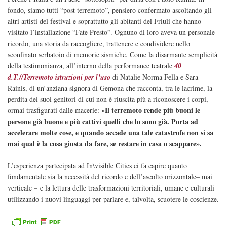
fondo, siamo tutti “post terremoto”, pensiero confermato ascoltando gli
altri artisti del festival e soprattutto gli abitanti del Friuli che hanno
visitato l’installazione “Fate Presto”. Ognuno di loro aveva un personale
ricordo, una storia da raccogliere, trattenere e condividere nello
sconfinato serbatoio di memorie sismiche. Come la disarmante semplicità
della testimonianza, all’interno della performance teatrale
40
d.T.//Terremoto istruzioni per l’uso
di Natalie Norma Fella e Sara
Rainis, di un’anziana signora di Gemona che racconta, tra le lacrime, la
perdita dei suoi genitori di cui non è riuscita più a riconoscere i corpi,
«Il terremoto rende più buoni le
ormai trasfigurati dalle macerie:
persone già buone e più cattivi quelli che lo sono già. Porta ad
accelerare molte cose, e quando accade una tale catastrofe non si sa
mai qual è la cosa giusta da fare, se restare in casa o scappare».
L’esperienza partecipata ad In\visible Cities ci fa capire quanto
fondamentale sia la necessità del ricordo e dell’ascolto orizzontale– mai
verticale – e la lettura delle trasformazioni territoriali, umane e culturali
utilizzando i nuovi linguaggi per parlare e, talvolta, scuotere le coscienze.