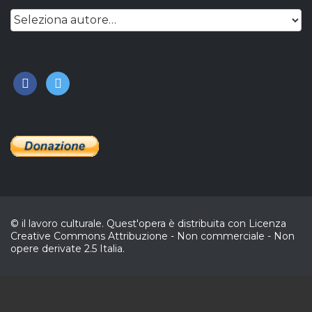
facebook
twitter
© il lavoro culturale. Quest'opera è distribuita con Licenza
Creative Commons Attribuzione - Non commerciale - Non
opere derivate 2.5 Italia.
CL