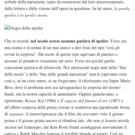
torbide della narrazione, tanto da esonerarmi dal loro attraversamento,
dalla lettura e dalla visione dell’opera in questione. In tal senso,
la parola
spoiler è lo spoiler stesso
.
nel secolo scorso nessuno parlava di spoiler
Che io ricordi,
. Forse era
mia nonna o la nonna di un mio amico a dire frasi del tipo “così gli
rovini la sorpresa”. Ma uscite di questo tipo sapevano di patetico e
nessuno le prendeva veramente sul serio. Forse era perché quella
concezione puzzava di telenovela. Noi adolescenti negli anni della “fine
della storia” e della “fine delle grandi narrazioni” non le capivamo certe
cose e, in un certo senso, ce ne fregavamo: il riferimento era Super Mario
Bros, dove il problema non era salvaguardare la sorpresa del mostro
finale, ma la nostra capacità di annientarlo. Oppure guardavamo, a
ripetizione,
Karate Kid
(1984) e
Il ragazzo dal kimono d’oro
(1987) e
all’effetto-sorpresa della prima visione si sostituiva una paradossale forma
di
suspense
: il timore/speranza che il film che avevamo visto il giorno
prima e il giorno prima ancora si ribadisse tale, che non ci fossero novità
incorse nel frattempo, che Kim Rossi Stuart sconfiggesse nuovamente il
cattivo e Ralph Macchio battesse il terribile biondo al torneo. Così mi