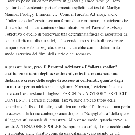
l’adesivo posto sui cd per mettere in guardia gli ascoltatori (o i loro
genitori) dal contenuto particolarmente esplicito dei testi di Marilyn
Manson, Prodigy, Eminem, etc. Come il Parental Advisory, anche
l’“allerta spoiler” costituisce una forma di avvertimento, un’etichetta che
si incontra prima del contenuto incriminato: se nel Parental Advisory
l’obiettivo è quello di preservare una determinata fascia di ascoltatori da
contenuti ritenuti diseducativi, nel secondo caso si tratta di preservare
temporaneamente un segreto, che coinciderebbe con un determinato
snodo narrativo del film, della serie o del romanzo.
il Parental Advisory e l’“allerta spoiler”
A pensarci bene, però,
costituiscono tanto degli avvertimenti, mirati a mantenere una
distanza o creare delle soglie di accesso ai contenuti, quanto degli
attrattori
: per un adolescente degli anni Novanta, l’etichetta bianca e
nera con l’espressione in inglese “PARENTAL ADVISORY EXPLICIT
CONTENT”, a caratteri cubitali, faceva parte a pieno titolo della
copertina del disco. Di fatto, costituiva un invito all’infrazione, una porta
di accesso alle forme contemporanee di quella “Scapigliatura” della quale
si leggeva sul manuale di letteratura. Allo stesso modo, quando trovo la
scritta ATTENZIONE SPOILER (sempre maiuscolo), il mio occhio cade
e ripiomba, viene attratto come da una calamita verso quanto di più