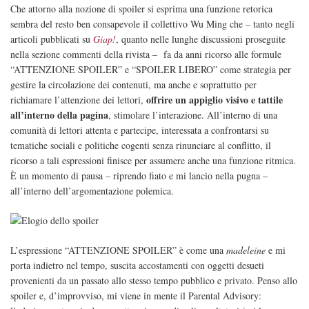
Che attorno alla nozione di spoiler si esprima una funzione retorica
sembra del resto ben consapevole il collettivo Wu Ming che – tanto negli
articoli pubblicati su
Giap!
, quanto nelle lunghe discussioni proseguite
nella sezione commenti della rivista – fa da anni ricorso alle formule
“ATTENZIONE SPOILER” e “SPOILER LIBERO” come strategia per
gestire la circolazione dei contenuti, ma anche e soprattutto per
offrire un appiglio visivo e tattile
richiamare l’attenzione dei lettori,
all’interno della pagina
, stimolare l’interazione. All’interno di una
comunità di lettori attenta e partecipe, interessata a confrontarsi su
tematiche sociali e politiche cogenti senza rinunciare al conflitto, il
ricorso a tali espressioni finisce per assumere anche una funzione ritmica.
È un momento di pausa – riprendo fiato e mi lancio nella pugna –
all’interno dell’argomentazione polemica.
L’espressione “ATTENZIONE SPOILER” è come una
madeleine
e mi
porta indietro nel tempo, suscita accostamenti con oggetti desueti
provenienti da un passato allo stesso tempo pubblico e privato. Penso allo
spoiler e, d’improvviso, mi viene in mente il Parental Advisory: