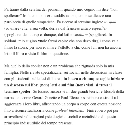
Partiamo dalla cerchia dei prossimi: quando mio cugino mi dice “non
spoilerare” lo fa con una certa soddisfazione, come se dicesse una
parolaccia di quelle simpatiche. Fa ricorso al termine inglese
to spoil
(rovinare) che, a sua volta, deriva dal francese antico
espoillier
(spogliare, denudare) e, dunque, dal latino
spoliare
(spogliare). In
soldoni, mio cugino vuole farmi capire che non devo dirgli come va a
finire la storia, per non rovinare l’effetto a chi, come lui, non ha ancora
letto il libro o visto il film in questione.
Ma quello dello spoiler non è un problema che riguarda solo la mia
famiglia. Nelle riviste specializzate, sui social, nelle discussioni in classe
in bocca a chiunque voglia iniziare
con gli studenti, nelle tesi di laurea,
un discorso sui libri (non) letti e sui film (non) visti, si trova il
termine spoiler
. Se fossero ancora vivi, due grandi teorici e filosofi della
narrazione come Gerard Genette e Paul Ricoeur sarebbero costretti ad
aggiornare i loro libri, affrontando un corpo a corpo con questa nozione
fino a riconcettualizzarla come
prolessi interdetta
. Finirebbero poi per
arrovellarsi sulle ragioni psicologiche, sociali e metafisiche di questo
principio indiscutibile del tempo presente.