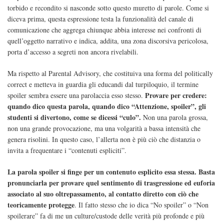
torbido e recondito si nasconde sotto questo muretto di parole. Come si
diceva prima, questa espressione testa la funzionalità del canale di
comunicazione che aggrega chiunque abbia interesse nei confronti di
quell’oggetto narrativo e indica, addita, una zona discorsiva pericolosa,
porta d’accesso a segreti non ancora rivelabili.
Ma rispetto al Parental Advisory, che costituiva una forma del politically
correct e metteva in guardia gli educandi dal turpiloquio, il termine
Provare per credere:
spoiler sembra essere una parolaccia esso stesso.
quando dico questa parola, quando dico “Attenzione, spoiler”, gli
studenti si divertono, come se dicessi “culo”.
Non una parola grossa,
non una grande provocazione, ma una volgarità a bassa intensità che
genera risolini. In questo caso, l’allerta non è più ciò che distanzia o
invita a frequentare i “contenuti espliciti”.
La parola spoiler si finge per un contenuto esplicito essa stessa. Basta
pronunciarla per provare quel sentimento di trasgressione ed euforia
associato al suo oltrepassamento, al contatto diretto con ciò che
teoricamente protegge
. Il fatto stesso che io dica “No spoiler” o “Non
spoilerare” fa di me un culture/custode delle verità più profonde e più