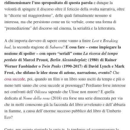
ridimensionare l’uso spropositato di questa parola
e dunque la
volontà di spingere il discorso oltre il feticcio della svolta narrativa, oltre
le “dicerie sul maggiordomo”, delle quali fattualmente nessuno si
interessa, ma che persistono come un tic verbale, come una forma di
“premediazione” del discorso sul cinema, la serialità e la letteratura.
A chi importa davvero di sapere come vanno a finire
Lost
e
Breaking
E cosa fare – come impiegare la
bad
, la seconda stagione di
Suburra
?
nozione di spoiler – con opere “seriali” come
La ricerca del tempo
di Marcel Proust
(1980) di
Rainer
perduto
,
Berlin Alexanderplatz
Werner Fassbinder
o
(1990-2017) di David Lynch e Mark
Twin Peaks
Frost, che sfidano le idee stesse di azione, narrazione, evento?
Che
cosa succede
, poi, quando un film o un libro sono usciti da tempo e più o
meno tutti sanno che cosa succede ai presonaggi? Perdiamo forse interesse
nei confronti dell’
Odissea
sapendo che Ulisse non muore? E quella
dedicata al
Nome della rosa
(2018) era forse una serie dimezzata per via
che in molti conoscono già la faccenda del libro avvelenato e dell’abbazia
in fiamme, a causa dell’enorme successo pubblico del libro di Umberto
Eco?
Certo, per quanto riguarda le serie tv, la tendenza ad accompagnare lo