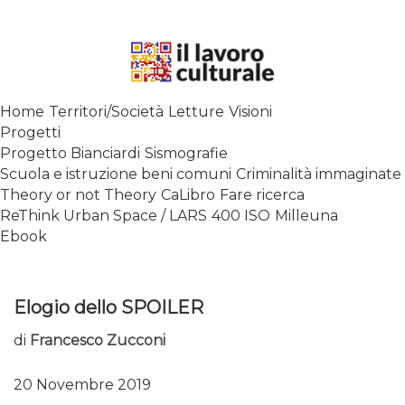
Skip
to
content
SPALANCARE LE FINESTRE DEI
Home
Territori/Società
Letture
Visioni
SAPERI, AFFACCIARSI SUL
Progetti
CONTEMPORANEO
Progetto Bianciardi
Sismografie
Scuola e istruzione beni comuni
Criminalità immaginate
Theory or not Theory
CaLibro
Fare ricerca
ReThink Urban Space / LARS
400 ISO
Milleuna
Ebook
Elogio dello SPOILER
di
Francesco Zucconi
20 Novembre 2019