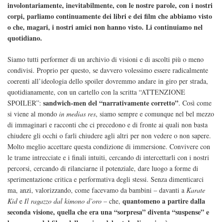
involontariamente, inevitabilmente, con le nostre parole, con i nostri
corpi, parliamo continuamente dei libri e dei film che abbiamo visto
o che, magari, i nostri amici non hanno visto. Li continuiamo nel
quotidiano.
Siamo tutti performer di un archivio di visioni e di ascolti più o meno
condivisi. Proprio per questo, se davvero volessimo essere radicalmente
coerenti all’ideologia dello spoiler dovremmo andare in giro per strada,
quotidianamente, con un cartello con la scritta “ATTENZIONE
sandwich-men del “narrativamente corretto”
SPOILER”:
. Così come
si viene al mondo
in medias res
, siamo sempre e comunque nel bel mezzo
di immaginari e racconti che ci precedono e di fronte ai quali non basta
chiudere gli occhi o farli chiudere agli altri per non vedere o non sapere.
Molto meglio accettare questa condizione di immersione. Convivere con
le trame intrecciate e i finali intuiti, cercando di intercettarli con i nostri
percorsi, cercando di rilanciarne il potenziale, dare luogo a forme di
sperimentazione critica e performativa degli stessi. Senza dimenticarci
ma, anzi, valorizzando, come facevamo da bambini – davanti a
Karate
quantomeno a partire dalla
Kid
e
Il ragazzo dal kimono d’oro
– che,
seconda visione, quella che era una “sorpresa” diventa “suspense” e