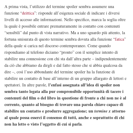
A prima vista, l’utilizzo del termine spoiler sembra assumere una
funzione “
deittica
”: risponde all’esigenza sociale di indicare i diversi
livelli di accesso alle informazioni. Nello specifico, marca la soglia oltre
la quale è possibile entrare prematuramente in contatto con contenuti
“sensibili” dal punto di vista narrativo. Ma a uno sguardo più attento, la
fortuna smisurata di questo termine sembra dovuta alla funzione “
fatica
”
della quale si carica nel discorso contemporaneo. Come quando
rispondiamo al telefono diciamo “pronto” con il semplice intento di
stabilire una connessione con chi sta dall’altra parte – indipendentemente
da ciò che abbiamo da dirgli e dal fatto stesso che si abbia qualcosa da
dire –, così l’uso abbondante del termine spoiler ha la funzione di
stabilire un contatto di base all’interno di un gruppo allargato di lettori e
l’enfasi assegnata all’idea di spoiler non
spettatori. In altre parole,
sembra tanto legata alla pur comprensibile opportunità di tacere i
contenuti del film o del libro in questione di fronte a chi non ne è al
corrente, quanto al bisogno di trovare una parola chiave capace di
stabilire un contatto e produrre aggregazione; un
attorno
termine x
al quale possa esserci il consenso di tutti, anche e soprattutto di chi
non ha letto o visto l’oggetto di cui si parla
.