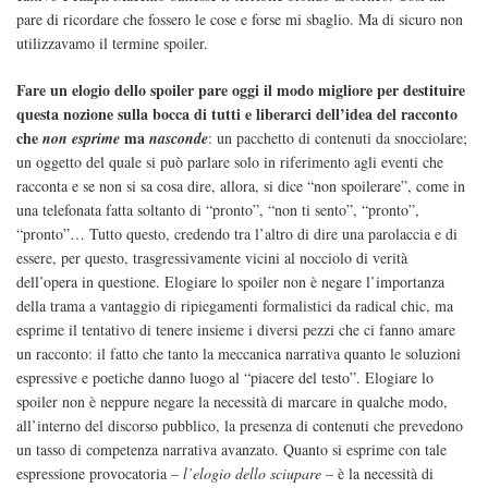
pare di ricordare che fossero le cose e forse mi sbaglio. Ma di sicuro non
utilizzavamo il termine spoiler.
Fare un elogio dello spoiler pare oggi il modo migliore per destituire
questa nozione sulla bocca di tutti e liberarci dell’idea del racconto
che
ma
non esprime
nasconde
: un pacchetto di contenuti da snocciolare;
un oggetto del quale si può parlare solo in riferimento agli eventi che
racconta e se non si sa cosa dire, allora, si dice “non spoilerare”, come in
una telefonata fatta soltanto di “pronto”, “non ti sento”, “pronto”,
“pronto”… Tutto questo, credendo tra l’altro di dire una parolaccia e di
essere, per questo, trasgressivamente vicini al nocciolo di verità
dell’opera in questione. Elogiare lo spoiler non è negare l’importanza
della trama a vantaggio di ripiegamenti formalistici da radical chic, ma
esprime il tentativo di tenere insieme i diversi pezzi che ci fanno amare
un racconto: il fatto che tanto la meccanica narrativa quanto le soluzioni
espressive e poetiche danno luogo al “piacere del testo”. Elogiare lo
spoiler non è neppure negare la necessità di marcare in qualche modo,
all’interno del discorso pubblico, la presenza di contenuti che prevedono
un tasso di competenza narrativa avanzato. Quanto si esprime con tale
espressione provocatoria –
l’elogio dello sciupare
– è la necessità di