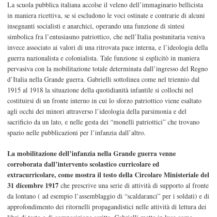
La scuola pubblica italiana accolse il veleno dell’immaginario bellicista
in maniera ricettiva, se si escludono le voci ostinate e contrarie di alcuni
insegnanti socialisti e anarchici, operando una funzione di sintesi
simbolica fra l’entusiasmo patriottico, che nell’Italia postunitaria veniva
invece associato ai valori di una ritrovata pace interna, e l’ideologia della
guerra nazionalista e colonialista. Tale funzione si esplicitò in maniera
pervasiva con la mobilitazione totale determinata dall’ingresso del Regno
d’Italia nella Grande guerra. Gabrielli sottolinea come nel triennio dal
1915 al 1918 la situazione della quotidianità infantile si collochi nel
costituirsi di un fronte interno in cui lo sforzo patriottico viene esaltato
agli occhi dei minori attraverso l’ideologia della parsimonia e del
sacrificio da un lato, e nelle gesta dei “monelli patriottici” che trovano
spazio nelle pubblicazioni per l’infanzia dall’altro.
La mobilitazione dell’infanzia nella Grande guerra venne
corroborata dall’intervento scolastico curricolare ed
extracurricolare, come mostra il testo della Circolare Ministeriale del
31 dicembre 1917
che prescrive una serie di attività di supporto al fronte
da lontano ( ad esempio l’assemblaggio di “scaldaranci” per i soldati) e di
approfondimento dei ritornelli propagandistici nelle attività di lettura dei