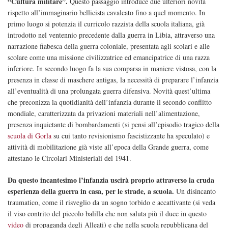
“Cultura militare”.
Questo passaggio introduce due ulteriori novità
rispetto all’immaginario bellicista cavalcato fino a quel momento. In
primo luogo si potenzia il curricolo razzista della scuola italiana, già
introdotto nel ventennio precedente dalla guerra in Libia, attraverso una
narrazione fiabesca della guerra coloniale, presentata agli scolari e alle
scolare come una missione civilizzatrice ed emancipatrice di una razza
inferiore. In secondo luogo fa la sua comparsa in maniere vistosa, con la
presenza in classe di maschere antigas, la necessità di preparare l’infanzia
all’eventualità di una prolungata guerra difensiva. Novità quest’ultima
che preconizza la quotidianità dell’infanzia durante il secondo conflitto
mondiale, caratterizzata da privazioni materiali nell’alimentazione,
presenza inquietante di bombardamenti (si pensi all’episodio tragico della
scuola di Gorla
su cui tanto revisionismo fascistizzante ha speculato) e
attività di mobilitazione già viste all’epoca della Grande guerra, come
attestano le Circolari Ministeriali del 1941.
Da questo incantesimo l’infanzia uscirà proprio attraverso la cruda
esperienza della guerra in casa, per le strade, a scuola.
Un disincanto
traumatico, come il risveglio da un sogno torbido e accattivante (si veda
il viso contrito del piccolo balilla che non saluta più il duce in questo
video
di propaganda degli Alleati) e che nella scuola repubblicana del