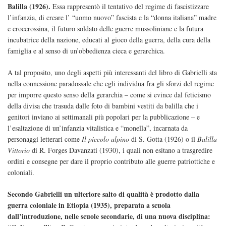
Balilla (1926).
Essa rappresentò il tentativo del regime di fascistizzare
l’infanzia, di creare l’ “uomo nuovo” fascista e la “donna italiana” madre
e crocerossina, il futuro soldato delle guerre mussoliniane e la futura
incubatrice della nazione, educati al gioco della guerra, della cura della
famiglia e al senso di un’obbedienza cieca e gerarchica.
A tal proposito, uno degli aspetti più interessanti del libro di Gabrielli sta
nella connessione paradossale che egli individua fra gli sforzi del regime
per imporre questo senso della gerarchia – come si evince dal feticismo
della divisa che trasuda dalle foto di bambini vestiti da balilla che i
genitori inviano ai settimanali più popolari per la pubblicazione – e
l’esaltazione di un’infanzia vitalistica e “monella”, incarnata da
personaggi letterari come
Il piccolo alpino
di S. Gotta (1926) o il
Balilla
Vittorio
di R. Forges Davanzati (1930), i quali non esitano a trasgredire
ordini e consegne per dare il proprio contributo alle guerre patriottiche e
coloniali.
Secondo Gabrielli un ulteriore salto di qualità è prodotto dalla
guerra coloniale in Etiopia (1935), preparata a scuola
dall’introduzione, nelle scuole secondarie, di una nuova disciplina: