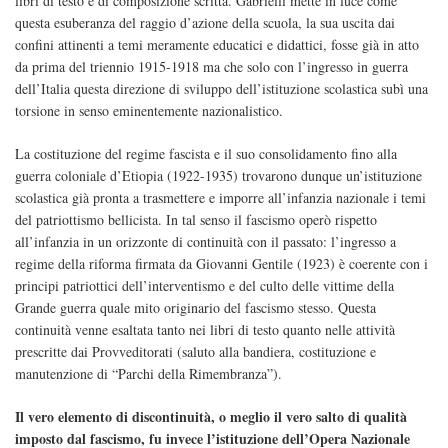
libri di testo e di composizione scritta. Gabrielli mette in luce come
questa esuberanza del raggio d’azione della scuola, la sua uscita dai
confini attinenti a temi meramente educatici e didattici, fosse già in atto
da prima del triennio 1915-1918 ma che solo con l’ingresso in guerra
dell’Italia questa direzione di sviluppo dell’istituzione scolastica subì una
torsione in senso eminentemente nazionalistico.
La costituzione del regime fascista e il suo consolidamento fino alla
guerra coloniale d’Etiopia (1922-1935) trovarono dunque un’istituzione
scolastica già pronta a trasmettere e imporre all’infanzia nazionale i temi
del patriottismo bellicista. In tal senso il fascismo operò rispetto
all’infanzia in un orizzonte di continuità con il passato: l’ingresso a
regime della riforma firmata da Giovanni Gentile (1923) è coerente con i
principi patriottici dell’interventismo e del culto delle vittime della
Grande guerra quale mito originario del fascismo stesso. Questa
continuità venne esaltata tanto nei libri di testo quanto nelle attività
prescritte dai Provveditorati (saluto alla bandiera, costituzione e
manutenzione di “Parchi della Rimembranza”).
Il vero elemento di discontinuità, o meglio il vero salto di qualità
imposto dal fascismo, fu invece l’istituzione dell’Opera Nazionale