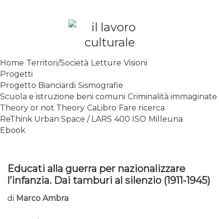
Skip
to
content
SPALANCARE LE FINESTRE DEI
Home
Territori/Società
Letture
Visioni
SAPERI, AFFACCIARSI SUL
Progetti
CONTEMPORANEO
Progetto Bianciardi
Sismografie
Scuola e istruzione beni comuni
Criminalità immaginate
Theory or not Theory
CaLibro
Fare ricerca
ReThink Urban Space / LARS
400 ISO
Milleuna
Ebook
Educati alla guerra per nazionalizzare
l’infanzia. Dai tamburi al silenzio (1911-1945)
di
Marco Ambra