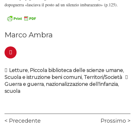
dopoguerra «lasciava il posto ad un silenzio imbarazzato» (p.125).
Marco Ambra
Letture
,
Piccola biblioteca delle scienze umane
,
Scuola e istruzione beni comuni
,
Territori/Società
Guerra e guerra
,
nazionalizzazione dell'infanzia
,
scuola
Navigazione
Previous
Ne
Precedente
Prossimo
articoli
post:
pos