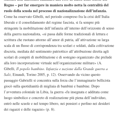
Regno – per far emergere in maniera molto netta la centralità del
ruolo della scuola nel processo di nazionalizzazione dell’infanzia.
Come ha osservato Gibelli, nel periodo compreso fra la crisi dell’Italia
liberale e il consolidamento del regime fascista, si fa sempre più
stringente la mobilitazione dell’infanzia all’interno dell’orizzonte di senso
della guerra nazionalista, «si passa dalle forme tradizionali di lettura e
scrittura che ruotano attorno all’amor di patria, all’attivazione su larga
scala di un flusso di corrispondenza tra scolari e soldati, dalla coltivazione
discreta, mediata del sentimento patriottico all’attribuzione diretta agli
scolari di compiti di mobilitazione e di sostegno organizzato che prelude
alla loro incorporazione virtuale nell’organizzazione militare» (A.
Gibelli,
Il popolo bambino. Infanzia e nazione dalla Grande guerra a
Salò
, Einaudi, Torino 2005, p. 12). Osservando da vicino questo
passaggio Gabrielli si concentra sulla forza che l’immaginario bellicista
giocò sulla quotidianità di migliaia di bambini e bambine. Dopo
l’avventura coloniale in Libia, la guerra «fu insegnata e additata come
luogo simbolico e concreto di realizzazione più piena dell’individuo,
entrò nelle scuole e nel tempo libero, nei pensieri e perfino nei desideri
dei ragazzi e delle ragazze» (p. 8).