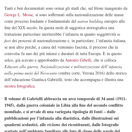
Tanti e ben documentati sono ormai gli studi che, sul filone inaugurato da
George L. Mosse
, si sono soffermati sulla nazionalizzazione delle masse
come processo fondante e fondamentale del
nation building
europeo alla
fine del XIX secolo. In questa mole di saggistica storiografica una
trattazione particolare meriterebbe l’infanzia in quanto soggettività
in
fieri
dei processi di nazionalizzazione e, in particolare, l’infanzia italiana,
se non altro perché, a causa del ventennio fascista, il processo che la
coinvolse fu uno dei più intensi e duraturi di tutta Europa. È in questo
solco, già scavato e approfondito da
Antonio Gibelli
, che si colloca
Educare alla guerra. Nazionalizzazione e militarizzazione dell’infanzia
nella prima metà del Novecento
(ombre corte, Verona 2016) dello storico
dell’educazione Gianluca Gabrielli, testo che accompagna e illustra una
mostra fotografica
.
Il volume di Gabrielli abbraccia un arco temporale di 34 anni (1911-
1945), dalla guerra coloniale in Libia alla fine del secondo conflitto
mondiale, e si avvale di una variegata tipologia di fonti – dalle
pubblicazioni per l’infanzia alla diaristica, dalle illustrazioni sui
quaderni scolastici, alle
dei ricostituenti, dalle fotografie
réclame
scattate nell’ambiente familiare alle foto di classe delle scuole del