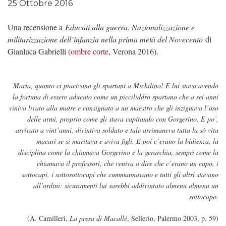
25 Ottobre 2016
Una recensione a
Educati alla guerra. Nazionalizzazione e
militarizzazione dell’infanzia nella prima metà del Novecento
di
Gianluca Gabrielli (
ombre corte
, Verona 2016).
Maria, quanto ci piacivano gli spartani a Michilino! E lui stava avendo
la fortuna di essere aducato come un picciliddro spartano che a sei anni
viniva livato alla matre e consignato a un maestro che gli inzignava l’uso
delle armi, proprio come gli stava capitando con Gorgerino. E po’,
arrivato a vint’anni, divintiva soldato e tale arrimaneva tutta la sò vita
macari se si maritava e aviva figli. E poi c’erano la bidienza, la
disciplina come la chiamava Gorgerino e la gerarchia, sempri come la
chiamava il professori, che veniva a dire che c’erano un capo, i
sottocapi, i sottosottocapi che cummannavano e tutti gli altri stavano
all’ordini: sicuramenti lui sarebbi addivintato almenu almenu un
sottocapo.
(A. Camilleri,
La presa di Macallè
, Sellerio, Palermo 2003, p. 59)