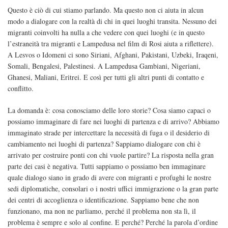
Questo è ciò di cui stiamo parlando. Ma questo non ci aiuta in alcun
modo a dialogare con la realtà di chi in quei luoghi transita. Nessuno dei
migranti coinvolti ha nulla a che vedere con quei luoghi (e in questo
l’estraneità tra migranti e Lampedusa nel film di Rosi aiuta a riflettere).
A Lesvos o Idomeni ci sono Siriani, Afghani, Pakistani, Uzbeki, Iraqeni,
Somali, Bengalesi, Palestinesi. A Lampedusa Gambiani, Nigeriani,
Ghanesi, Maliani, Eritrei. E così per tutti gli altri punti di contatto e
conflitto.
La domanda è: cosa conosciamo delle loro storie? Cosa siamo capaci o
possiamo immaginare di fare nei luoghi di partenza e di arrivo? Abbiamo
immaginato strade per intercettare la necessità di fuga o il desiderio di
cambiamento nei luoghi di partenza? Sappiamo dialogare con chi è
arrivato per costruire ponti con chi vuole partire? La risposta nella gran
parte dei casi è negativa. Tutti sappiamo o possiamo ben immaginare
quale dialogo siano in grado di avere con migranti e profughi le nostre
sedi diplomatiche, consolari o i nostri uffici immigrazione o la gran parte
dei centri di accoglienza o identificazione. Sappiamo bene che non
funzionano, ma non ne parliamo, perché il problema non sta lì, il
problema è sempre e solo al confine. E perché? Perché la parola d’ordine