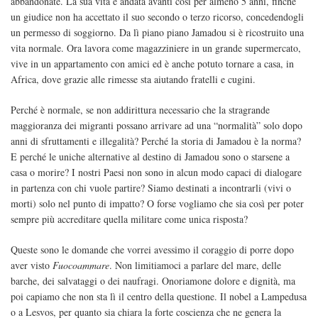
abbandonate. La sua vita è andata avanti così per almeno 5 anni, finché
un giudice non ha accettato il suo secondo o terzo ricorso, concedendogli
un permesso di soggiorno. Da lì piano piano Jamadou si è ricostruito una
vita normale. Ora lavora come magazziniere in un grande supermercato,
vive in un appartamento con amici ed è anche potuto tornare a casa, in
Africa, dove grazie alle rimesse sta aiutando fratelli e cugini.
Perché è normale, se non addirittura necessario che la stragrande
maggioranza dei migranti possano arrivare ad una “normalità” solo dopo
anni di sfruttamenti e illegalità? Perché la storia di Jamadou è la norma?
E perché le uniche alternative al destino di Jamadou sono o starsene a
casa o morire? I nostri Paesi non sono in alcun modo capaci di dialogare
in partenza con chi vuole partire? Siamo destinati a incontrarli (vivi o
morti) solo nel punto di impatto? O forse vogliamo che sia così per poter
sempre più accreditare quella militare come unica risposta?
Queste sono le domande che vorrei avessimo il coraggio di porre dopo
aver visto
Fuocoammare
. Non limitiamoci a parlare del mare, delle
barche, dei salvataggi o dei naufragi. Onoriamone dolore e dignità, ma
poi capiamo che non sta lì il centro della questione. Il nobel a Lampedusa
o a Lesvos, per quanto sia chiara la forte coscienza che ne genera la