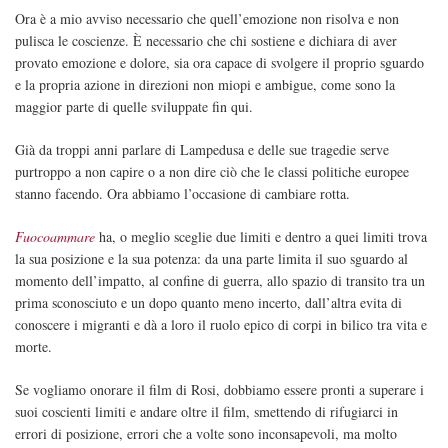
Ora è a mio avviso necessario che quell’emozione non risolva e non
pulisca le coscienze. È necessario che chi sostiene e dichiara di aver
provato emozione e dolore, sia ora capace di svolgere il proprio sguardo
e la propria azione in direzioni non miopi e ambigue, come sono la
maggior parte di quelle sviluppate fin qui.
Già da troppi anni parlare di Lampedusa e delle sue tragedie serve
purtroppo a non capire o a non dire ciò che le classi politiche europee
stanno facendo. Ora abbiamo l’occasione di cambiare rotta.
Fuocoammare
ha, o meglio sceglie due limiti e dentro a quei limiti trova
la sua posizione e la sua potenza: da una parte limita il suo sguardo al
momento dell’impatto, al confine di guerra, allo spazio di transito tra un
prima sconosciuto e un dopo quanto meno incerto, dall’altra evita di
conoscere i migranti e dà a loro il ruolo epico di corpi in bilico tra vita e
morte.
Se vogliamo onorare il film di Rosi, dobbiamo essere pronti a superare i
suoi coscienti limiti e andare oltre il film, smettendo di rifugiarci in
errori di posizione, errori che a volte sono inconsapevoli, ma molto