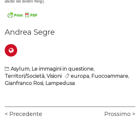
anche sul nostro blog].
Andrea Segre
Asylum
,
Le immagini in questione
,
Territori/Società
,
Visioni
europa
,
Fuocoammare
,
Gianfranco Rosi
,
Lampedusa
Navigazione
Previous
Ne
Precedente
Prossimo
articoli
post:
pos