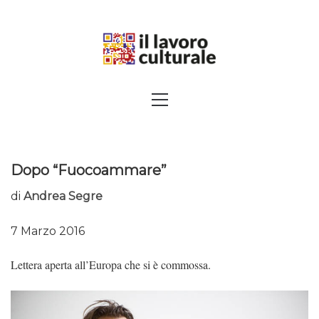
Skip
to
content
SPALANCARE LE FINESTRE DEI
Primary
Menu
SAPERI, AFFACCIARSI SUL
CONTEMPORANEO
Dopo “Fuocoammare”
di
Andrea Segre
7 Marzo 2016
Lettera aperta all’Europa che si è commossa.