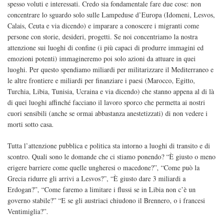
spesso voluti e interessati. Credo sia fondamentale fare due cose: non
concentrare lo sguardo solo sulle Lampeduse d’Europa (Idomeni, Lesvos,
Calais, Ceuta e via dicendo) e imparare a conoscere i migranti come
persone con storie, desideri, progetti. Se noi concentriamo la nostra
attenzione sui luoghi di confine (i più capaci di produrre immagini ed
emozioni potenti) immagineremo poi solo azioni da attuare in quei
luoghi. Per questo spendiamo miliardi per militarizzare il Mediterraneo e
le altre frontiere e miliardi per finanziare i paesi (Marocco, Egitto,
Turchia, Libia, Tunisia, Ucraina e via dicendo) che stanno appena al di là
di quei luoghi affinché facciano il lavoro sporco che permetta ai nostri
cuori sensibili (anche se ormai abbastanza anestetizzati) di non vedere i
morti sotto casa.
Tutta l’attenzione pubblica e politica sta intorno a luoghi di transito e di
scontro. Quali sono le domande che ci stiamo ponendo? “È giusto o meno
erigere barriere come quelle ungheresi o macedone?”, “Come può la
Grecia ridurre gli arrivi a Lesvos?”, “È giusto dare 3 miliardi a
Erdogan?”, “Come faremo a limitare i flussi se in Libia non c’è un
governo stabile?” “E se gli austriaci chiudono il Brennero, o i francesi
Ventimiglia?”.