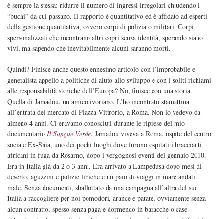
è sempre la stessa: ridurre il numero di ingressi irregolari chiudendo i
“buchi” da cui passano. Il rapporto è quantitativo ed è affidato ad esperti
della gestione quantitativa, ovvero corpi di polizia o militari. Corpi
spersonalizzati che incontrano altri copri senza identità, sperando siano
vivi, ma sapendo che inevitabilmente alcuni saranno morti.
Quindi? Finisce anche questo ennesimo articolo con l’improbabile e
generalista appello a politiche di aiuto allo sviluppo e con i soliti richiami
alle responsabilità storiche dell’Europa? No, finisce con una storia.
Quella di Jamadou, un amico ivoriano. L’ho incontrato stamattina
all’entrata del mercato di Piazza Vittrorio, a Roma. Non lo vedevo da
almeno 4 anni. Ci eravamo conosciuti durante le riprese del mio
documentario
Il Sangue Verde
. Jamadou viveva a Roma, ospite del centro
sociale Ex-Snia, uno dei pochi luoghi dove furono ospitati i braccianti
africani in fuga da Rosarno, dopo i vergognosi eventi del gennaio 2010.
Era in Italia già da 2 o 3 anni. Era arrivato a Lampedusa dopo mesi di
deserto, aguzzini e polizie libiche e un paio di viaggi in mare andati
male. Senza documenti, sballottato da una campagna all’altra del sud
Italia a raccogliere per noi pomodori, arance e patate, ovviamente senza
alcun contratto, spesso senza paga e dormendo in baracche o case