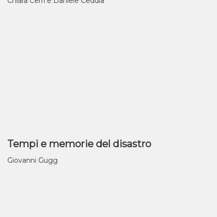
Chiara Cerri e Daniele Ceddia
Tempi e memorie del disastro
Giovanni Gugg