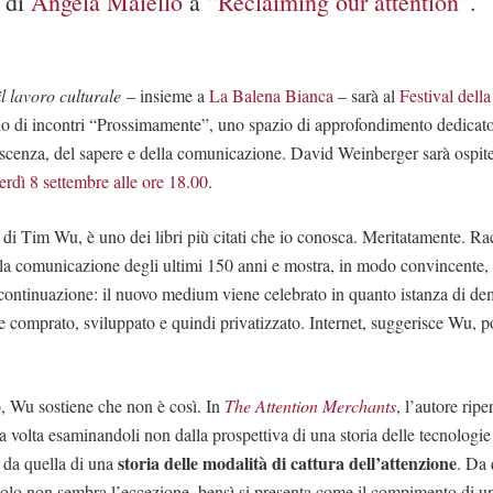
e di
Angela Maiello
a
“
Reclaiming our attention”
.
il lavoro culturale
– insieme a
La Balena Bianca
– sarà al
Festival della
iclo di incontri “Prossimamente”, uno spazio di approfondimento dedicat
oscenza, del sapere e della comunicazione. David Weinberger sarà ospite
erdì 8 settembre alle ore 18.00
.
, di Tim Wu, è uno dei libri più citati che io conosca. Meritatamente. Rac
lla comunicazione degli ultimi 150 anni e mostra, in modo convincente,
 continuazione: il nuovo medium viene celebrato in quanto istanza di d
e comprato, sviluppato e quindi privatizzato. Internet, suggerisce Wu, p
, Wu sostiene che non è così. In
The Attention Merchants
, l’autore ripe
ta volta esaminandoli non dalla prospettiva di una storia delle tecnologie
storia delle modalità di cattura dell’attenzione
da quella di una
. Da 
 solo non sembra l’eccezione, bensì si presenta come il compimento di una