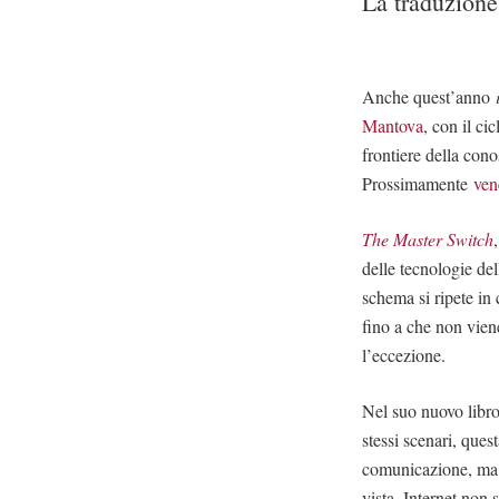
La traduzion
Anche quest’anno
Mantova
, con il c
frontiere della con
Prossimamente
ven
The Master Switch
delle tecnologie de
schema si ripete in
fino a che non vien
l’eccezione.
Nel suo nuovo libro
stessi scenari, ques
comunicazione, ma 
vista, Internet non