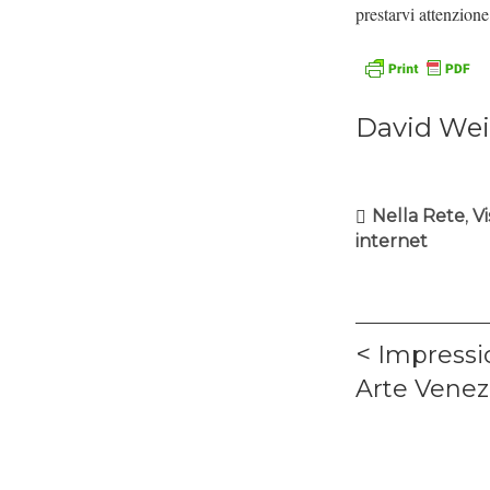
prestarvi attenzione
David Wei
Nella Rete
,
Vi
internet
Navigaz
Previous
Impressi
articoli
post:
Arte Venez