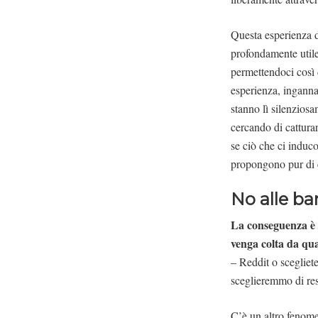
Questa esperienza d
profondamente utile.
permettendoci così 
esperienza, inganna
stanno lì silenzios
cercando di catturar
se ciò che ci induco
propongono pur di es
No alle ba
La conseguenza è c
venga colta da qua
– Reddit o scegliete
sceglieremmo di res
C’è un altro fenome