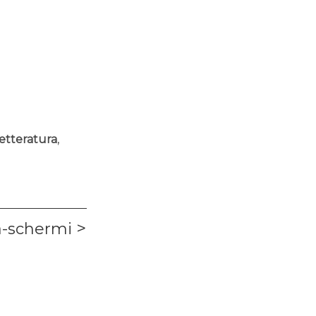
letteratura
,
a-schermi