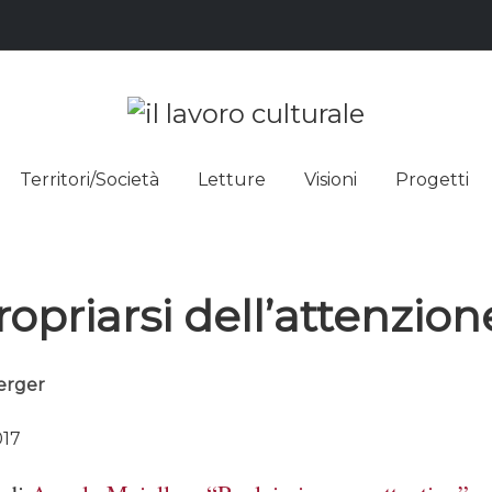
L LAVO
STRE DEI SAPERI, AFFACCIARSI 
Territori/Società
Letture
Visioni
Progetti
ULTUR
opriarsi dell’attenzion
erger
017