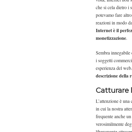
che si cela dietro i
potevamo fare altro
reazioni in modo da 
Internet è il perfe
monetizzazione
.
Sembra innegabile c
i soggetti commercia
esperienza del web
descrizione della r
Catturare 
L’attenzione è una c
in cui la nostra at
frequente anche un 
verosimilmente deg
liberamente attraver