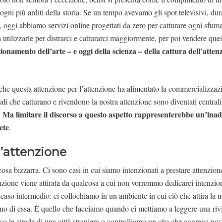
 sogni più arditi della storia. Se un tempo avevamo gli spot televisivi, dur
, oggi abbiamo servizi online progettati da zero per catturare ogni sfuma
utilizzarle per distrarci e catturarci maggiormente, per poi vendere quei 
zionamento dell’arte – e oggi della scienza – della cattura dell’atten
he questa attenzione per l’attenzione ha alimentato la commercializzazi
li che catturano e rivendono la nostra attenzione sono diventati centrali
Ma limitare il discorso a questo aspetto rappresenterebbe un’ina
.
ete
.
l’attenzione
osa bizzarra. Ci sono casi in cui siamo intenzionati a prestare attenzione
tenzione viene attirata da qualcosa a cui non vorremmo dedicarci intenzi
caso intermedio: ci collochiamo in un ambiente in cui ciò che attira la n
no di essa. È quello che facciamo quando ci mettiamo a leggere una riv
so le strade di una città straniera o controlliamo un sito che aggrega pos