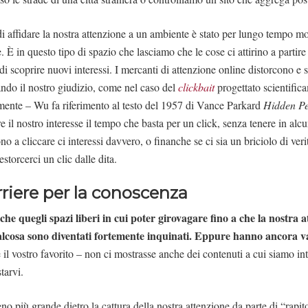
i affidare la nostra attenzione a un ambiente è stato per lungo tempo mo
 È in questo tipo di spazio che lasciamo che le cose ci attirino a partire 
di scoprire nuovi interessi. I mercanti di attenzione online distorcono e
ndo il nostro giudizio, come nel caso del
clickbait
progettato scientific
amente – Wu fa riferimento al testo del 1957 di Vance Parkard
Hidden Pe
e il nostro interesse il tempo che basta per un click, senza tenere in al
no a cliccare ci interessi davvero, o finanche se ci sia un briciolo di veri
torcerci un clic dalle dita.
rriere per la conoscenza
he quegli spazi liberi in cui poter girovagare fino a che la nostra 
lcosa sono diventati fortemente inquinati.
Eppure hanno ancora v
 il vostro favorito – non ci mostrasse anche dei contenuti a cui siamo int
tarvi.
no più grande dietro la cattura della nostra attenzione da parte di “rapi