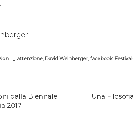
.
nberger
sioni
attenzione
,
David Weinberger
,
facebook
,
Festiva
ione
Next
oni dalla Biennale
Una Filosofi
post:
ia 2017