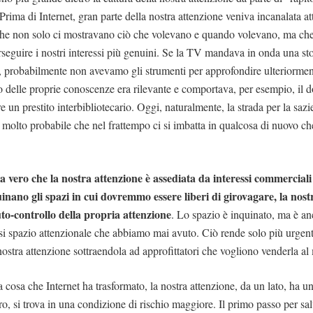
Prima di Internet, gran parte della nostra attenzione veniva incanalata at
he non solo ci mostravano ciò che volevano e quando volevano, ma che
seguire i nostri interessi più genuini. Se la TV mandava in onda una sto
e, probabilmente non avevamo gli strumenti per approfondire ulteriorment
 delle proprie conoscenze era rilevante e comportava, per esempio, il do
re un prestito interbibliotecario. Oggi, naturalmente, la strada per la sazie
molto probabile che nel frattempo ci si imbatta in qualcosa di nuovo che
a vero che la nostra attenzione è assediata da interessi commerciali
inano gli spazi in cui dovremmo essere liberi di girovagare, la nost
uto-controllo della propria attenzione
. Lo spazio è inquinato, ma è an
asi spazio attenzionale che abbiamo mai avuto. Ciò rende solo più urgent
nostra attenzione sottraendola ad approfittatori che vogliono venderla al 
a cosa che Internet ha trasformato, la nostra attenzione, da un lato, ha u
tro, si trova in una condizione di rischio maggiore. Il primo passo per sa