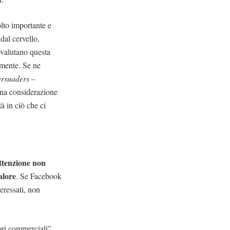
lto importante e
dal cervello,
 svalutano questa
amente. Se ne
rsuaders
–
cuna considerazione
tà in ciò che ci
attenzione non
alore
. Se Facebook
eressati, non
tori commerciali”