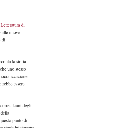
 Letteratura di
o alle nuove
 di
conta la storia
 che uno stesso
emocratizzazione
otrebbe essere
rcorre alcuni degli
 della
questo punto di
 storia ininterrotta