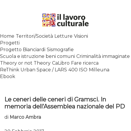
Skip
to
content
SPALANCARE LE FINESTRE DEI
Home
Territori/Società
Letture
Visioni
SAPERI, AFFACCIARSI SUL
Progetti
CONTEMPORANEO
Progetto Bianciardi
Sismografie
Scuola e istruzione beni comuni
Criminalità immaginate
Theory or not Theory
CaLibro
Fare ricerca
ReThink Urban Space / LARS
400 ISO
Milleuna
Ebook
Le ceneri delle ceneri di Gramsci. In
memoria dell’Assemblea nazionale del PD
di
Marco Ambra