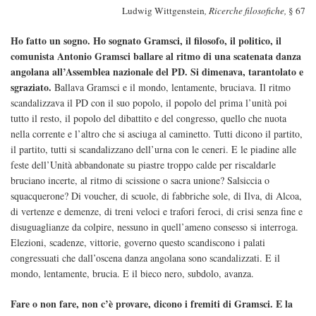
Ludwig Wittgenstein
, Ricerche filosofiche,
§ 67
Ho fatto un sogno. Ho sognato Gramsci, il filosofo, il politico, il
comunista Antonio Gramsci ballare al ritmo di una scatenata danza
angolana all’Assemblea nazionale del PD. Si dimenava, tarantolato e
sgraziato.
Ballava Gramsci e il mondo, lentamente, bruciava. Il ritmo
scandalizzava il PD con il suo popolo, il popolo del prima l’unità poi
tutto il resto, il popolo del dibattito e del congresso, quello che nuota
nella corrente e l’altro che si asciuga al caminetto. Tutti dicono il partito,
il partito, tutti si scandalizzano dell’urna con le ceneri. E le piadine alle
feste dell’Unità abbandonate su piastre troppo calde per riscaldarle
bruciano incerte, al ritmo di scissione o sacra unione? Salsiccia o
squacquerone? Di voucher, di scuole, di fabbriche sole, di Ilva, di Alcoa,
di vertenze e demenze, di treni veloci e trafori feroci, di crisi senza fine e
disuguaglianze da colpire, nessuno in quell’ameno consesso si interroga.
Elezioni, scadenze, vittorie, governo questo scandiscono i palati
congressuati che dall’oscena danza angolana sono scandalizzati. E il
mondo, lentamente, brucia. E il bieco nero, subdolo, avanza.
Fare o non fare, non c’è provare, dicono i fremiti di Gramsci. E la