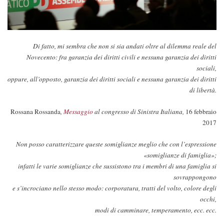
Di fatto, mi sembra che non si sia andati oltre al dilemma reale del
Novecento: fra garanzia dei diritti civili e nessuna garanzia dei diritti
sociali,
oppure, all’opposto, garanzia dei diritti sociali e nessuna garanzia dei diritti
di libertà.
Rossana Rossanda
,
Messaggio
al congresso di Sinistra Italiana,
16 febbraio
2017
Non posso caratterizzare queste somiglianze meglio che con l’espressione
«somiglianze di famiglia»;
infatti le varie somiglianze che sussistono tra i membri di una famiglia si
sovrappongono
e s’incrociano nello stesso modo: corporatura, tratti del volto, colore degli
occhi,
modi di camminare, temperamento, ecc. ecc.