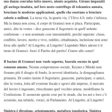
sua danza convulsa tutto muove, niente acquieta. Girano impazziti
gli asciuga insalata, nel loro moto centrifugo di toleamica annata,
bruciano le moderne applicazioni, quelle che esortano a bruciare
calorie a milioni.
La terza via, la quarta via, l’Ulivo 4.0, tutto s’infuoca.
Ma la danza non cessa, il corpo di Gramsci non si placa. Partecipate,
amici, dite la vostra – dice guascone il Segretario in quell’ardente
confusione – e non nominate cose innominabili, perché superate: classe,
conflitto, lavoro, morto e vivo, reddito, cittadinanza, inclusione non sono
forse alle spalle? Al Lingotto, al Lingotto! Liquidato Marx adesso è il
turno di Gramsci: fuori il Partito dal partito! Cenere alle ceneri!
Il bacino di Gramsci non vuole saperne, bascula osceno in quel
consesso ameno.
Nessun compromesso sociale, Keynes e Minski non
frenano più il disagio di fondo, la nevrosi identitaria, la disuguaglianza
primaria. Di contro insiste il Segretario, guascone, partecipate, o amici,
dite la vostra, lotta all’evasione fiscale e sgravi alle imprese, il mercato
del lavoro è ingessato, ritocchiamo quel vecchio arnese, modelliamo la
Costituzione. E sussurrate queste cose per le strade, che tra noi e loro c’è
scissione, ma urlatele, voraci, in Parlamento. Al Lingotto, al Lingotto!
Sinistra è direzione, orientamento, metafora topologica. Sinistra