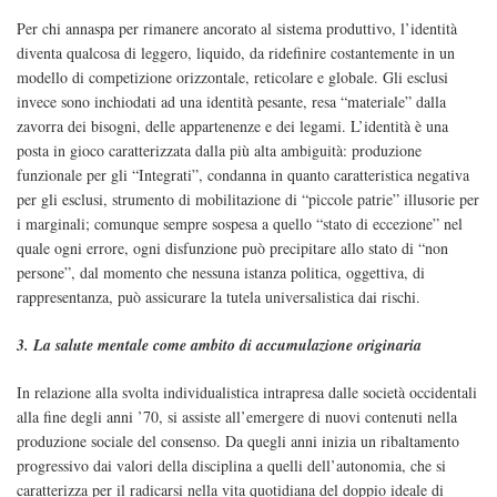
Per chi annaspa per rimanere ancorato al sistema produttivo, l’identità
diventa qualcosa di leggero, liquido, da ridefinire costantemente in un
modello di competizione orizzontale, reticolare e globale. Gli esclusi
invece sono inchiodati ad una identità pesante, resa “materiale” dalla
zavorra dei bisogni, delle appartenenze e dei legami. L’identità è una
posta in gioco caratterizzata dalla più alta ambiguità: produzione
funzionale per gli “Integrati”, condanna in quanto caratteristica negativa
per gli esclusi, strumento di mobilitazione di “piccole patrie” illusorie per
i marginali; comunque sempre sospesa a quello “stato di eccezione” nel
quale ogni errore, ogni disfunzione può precipitare allo stato di “non
persone”, dal momento che nessuna istanza politica, oggettiva, di
rappresentanza, può assicurare la tutela universalistica dai rischi.
3. La salute mentale come ambito di accumulazione originaria
In relazione alla svolta individualistica intrapresa dalle società occidentali
alla fine degli anni ’70, si assiste all’emergere di nuovi contenuti nella
produzione sociale del consenso. Da quegli anni inizia un ribaltamento
progressivo dai valori della disciplina a quelli dell’autonomia, che si
caratterizza per il radicarsi nella vita quotidiana del doppio ideale di