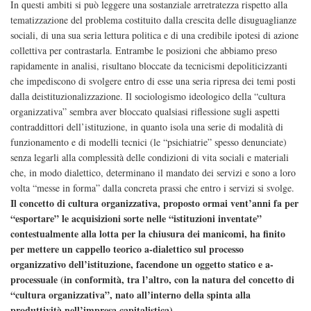
In questi ambiti si può leggere una sostanziale arretratezza rispetto alla
tematizzazione del problema costituito dalla crescita delle disuguaglianze
sociali, di una sua seria lettura politica e di una credibile ipotesi di azione
collettiva per contrastarla. Entrambe le posizioni che abbiamo preso
rapidamente in analisi, risultano bloccate da tecnicismi depoliticizzanti
che impediscono di svolgere entro di esse una seria ripresa dei temi posti
dalla deistituzionalizzazione. Il sociologismo ideologico della “cultura
organizzativa” sembra aver bloccato qualsiasi riflessione sugli aspetti
contraddittori dell’istituzione, in quanto isola una serie di modalità di
funzionamento e di modelli tecnici (le “psichiatrie” spesso denunciate)
senza legarli alla complessità delle condizioni di vita sociali e materiali
che, in modo dialettico, determinano il mandato dei servizi e sono a loro
volta “messe in forma” dalla concreta prassi che entro i servizi si svolge.
Il concetto di cultura organizzativa, proposto ormai vent’anni fa per
“esportare” le acquisizioni sorte nelle “istituzioni inventate”
contestualmente alla lotta per la chiusura dei manicomi, ha finito
per mettere un cappello teorico a-dialettico sul processo
organizzativo dell’istituzione, facendone un oggetto statico e a-
processuale (in conformità, tra l’altro, con la natura del concetto di
“cultura organizzativa”, nato all’interno della spinta alla
produttività nell’impresa capitalistica)
.