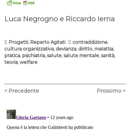
Luca Negrogno e Riccardo Ierna
Progetti
,
Reparto Agitati
contraddizione
,
cultura organizzativa
,
devianza
,
diritto
,
malattia
,
pratica
,
psichiatria
,
salute
,
salute mentale
,
sanità
,
teoria
,
welfare
Navigazione
Previous
Ne
Precedente
Prossimo
articoli
post:
pos