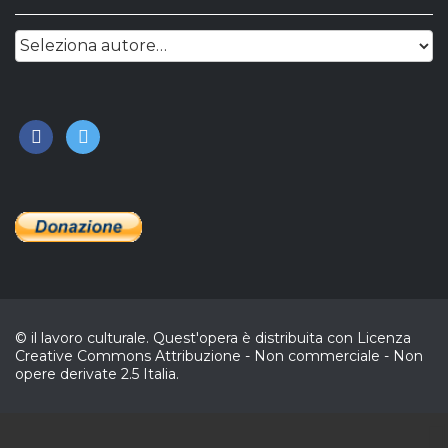
facebook
twitter
© il lavoro culturale. Quest'opera è distribuita con Licenza
Creative Commons Attribuzione - Non commerciale - Non
opere derivate 2.5 Italia.
CL