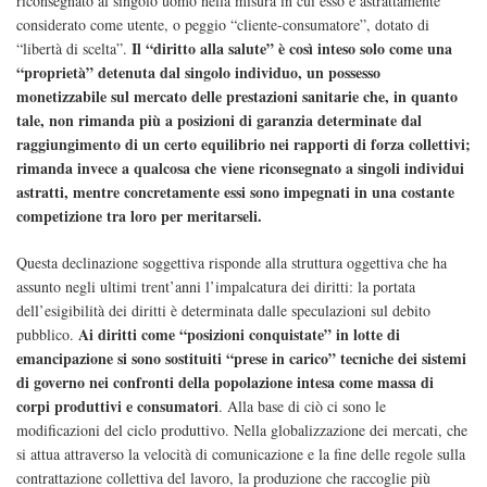
riconsegnato al singolo uomo nella misura in cui esso è astrattamente
considerato come utente, o peggio “cliente-consumatore”, dotato di
Il “diritto alla salute” è così inteso solo come una
“libertà di scelta”.
“proprietà” detenuta dal singolo individuo, un possesso
monetizzabile sul mercato delle prestazioni sanitarie che, in quanto
tale, non rimanda più a posizioni di garanzia determinate dal
raggiungimento di un certo equilibrio nei rapporti di forza collettivi;
rimanda invece a qualcosa che viene riconsegnato a singoli individui
astratti, mentre concretamente essi sono impegnati in una costante
competizione tra loro per meritarseli.
Questa declinazione soggettiva risponde alla struttura oggettiva che ha
assunto negli ultimi trent’anni l’impalcatura dei diritti: la portata
dell’esigibilità dei diritti è determinata dalle speculazioni sul debito
Ai diritti come “posizioni conquistate” in lotte di
pubblico.
emancipazione si sono sostituiti “prese in carico” tecniche dei sistemi
di governo nei confronti della popolazione intesa come massa di
corpi produttivi e consumatori
. Alla base di ciò ci sono le
modificazioni del ciclo produttivo. Nella globalizzazione dei mercati, che
si attua attraverso la velocità di comunicazione e la fine delle regole sulla
contrattazione collettiva del lavoro, la produzione che raccoglie più