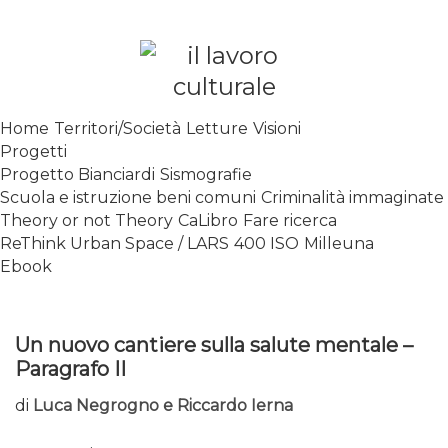
Skip
to
content
SPALANCARE LE FINESTRE DEI
Home
Territori/Società
Letture
Visioni
SAPERI, AFFACCIARSI SUL
Progetti
CONTEMPORANEO
Progetto Bianciardi
Sismografie
Scuola e istruzione beni comuni
Criminalità immaginate
Theory or not Theory
CaLibro
Fare ricerca
ReThink Urban Space / LARS
400 ISO
Milleuna
Ebook
Un nuovo cantiere sulla salute mentale –
Paragrafo II
di
Luca Negrogno e Riccardo Ierna