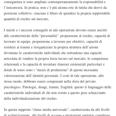
conseguenza si sono ampliate contemporaneamente la responsabilità e
l’insicurezza. In pratica, non c’è più alcuna rete di tutela che derivi da
posizioni collettive: ciascuno è libero di spendere la propria sopportabile
quantità di rischio sul mercato.
I meriti e i successi conseguiti in tale operazione devono essere ascritti
alle caratteristiche della “personalità”: propensione al rischio, capacità di
lavorare in equipe, propensione a lavorare per obiettivi, capacità di
resistere ai traumi e riorganizzare la propria struttura dell’azione
diventano le caratteristiche individuali che sottendono una capacità
articolata di vendere la propria forza lavoro sul mercato; le competenze
relazionali e la capacità di inventare itinerari esistenziali particolari e
dotati di senso sono i “mezzi di produzione” di questa incessante
valorizzazione dell’identità personale. I costi di tale operazione, allo
stesso modo, debbono essere compensati nella sfera del privato
psicologico. Patologie, disagi, traumi, fragilità: questo il linguaggio delle
caratteristiche individuali di chi non resiste a questo peso schiacciante
della individualizzazione del rischio.
In questa supposta “classe media universale”, caratterizzata da alti livelli
di scolarizzazione, alti livelli di accesso a prestazioni sanitarie complesse,