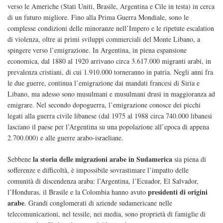
verso le Americhe (Stati Uniti, Brasile, Argentina e Cile in testa) in cerca
di un futuro migliore. Fino alla Prima Guerra Mondiale, sono le
complesse condizioni delle minoranze nell’Impero e le ripetute escalation
di violenza, oltre ai primi sviluppi commerciali del Monte Libano, a
spingere verso l’emigrazione. In Argentina, in piena espansione
economica, dal 1880 al 1920 arrivano circa 3.617.000 migranti arabi, in
prevalenza cristiani, di cui 1.910.000 torneranno in patria. Negli anni fra
le due guerre, continua l’emigrazione dai mandati francesi di Siria e
Libano, ma adesso sono musulmani e musulmani drusi in maggioranza ad
emigrare. Nel secondo dopoguerra, l’emigrazione conosce dei picchi
legati alla guerra civile libanese (dal 1975 al 1988 circa 740.000 libanesi
lasciano il paese per l’Argentina su una popolazione all’epoca di appena
2.700.000) e alle guerre arabo-israeliane.
la storia delle migrazioni arabe in Sudamerica
Sebbene
sia piena di
sofferenze e difficoltà, è impossibile sovrastimare l’impatto delle
comunità di discendenza araba: l’Argentina, l’Ecuador, El Salvador,
presidenti di origini
l’Honduras, il Brasile e la Colombia hanno avuto
arabe
. Grandi conglomerati di aziende sudamericane nelle
telecomunicazioni, nel tessile, nei media, sono proprietà di famiglie di