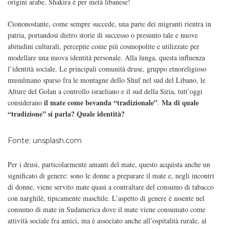
origini arabe. Shakira è per metà libanese!
Ciononostante, come sempre succede, una parte dei migranti rientra in
patria, portandosi dietro storie di successo o presunto tale e nuove
abitudini culturali, percepite come più cosmopolite e utilizzate per
modellare una nuova identità personale. Alla lunga, questa influenza
l’identità sociale. Le principali comunità druse, gruppo etnoreligioso
musulmano sparso fra le montagne dello Shuf nel sud del Libano, le
Alture del Golan a controllo israeliano e il sud della Siria, tutt’oggi
il mate come bevanda “tradizionale”
Ma di quale
considerano
.
“tradizione” si parla? Quale identità?
Fonte: unsplash.com
Per i drusi, particolarmente amanti del mate, questo acquista anche un
significato di genere: sono le donne a preparare il mate e, negli incontri
di donne, viene servito mate quasi a contraltare del consumo di tabacco
con narghilè, tipicamente maschile. L’aspetto di genere è assente nel
consumo di mate in Sudamerica dove il mate viene consumato come
attività sociale fra amici, ma è associato anche all’ospitalità rurale, al