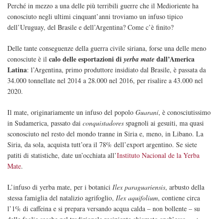
Perché in mezzo a una delle più terribili guerre che il Medioriente ha
conosciuto negli ultimi cinquant’anni troviamo un infuso tipico
dell’Uruguay, del Brasile e dell’Argentina? Come c’è finito?
Delle tante conseguenze della guerra civile siriana, forse una delle meno
calo delle esportazioni di
dall’America
conosciute è il
yerba mate
Latina
: l’Argentina, primo produttore insidiato dal Brasile, è passata da
34.000 tonnellate nel 2014 a 28.000 nel 2016, per risalire a 43.000 nel
2020.
Il mate, originariamente un infuso del popolo
Guaraní
, è conosciutissimo
in Sudamerica, passato dai
conquistadores
spagnoli ai gesuiti, ma quasi
sconosciuto nel resto del mondo tranne in Siria e, meno, in Libano. La
Siria, da sola, acquista tutt’ora il 78% dell’export argentino. Se siete
patiti di statistiche, date un’occhiata all’
Instituto Nacional de la Yerba
Mate
.
L’infuso di yerba mate, per i botanici
Ilex paraguariensis
, arbusto della
stessa famiglia del natalizio agrifoglio,
Ilex aquifolium
, contiene circa
l’1% di caffeina e si prepara versando acqua calda – non bollente – su