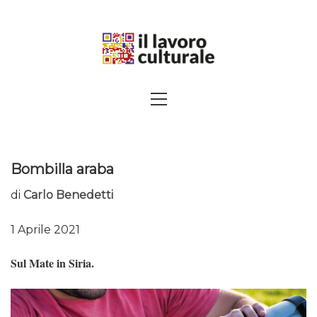
Skip
to
content
SPALANCARE LE FINESTRE DEI
Primary
Menu
SAPERI, AFFACCIARSI SUL
CONTEMPORANEO
Bombilla araba
di
Carlo Benedetti
1 Aprile 2021
Sul Mate in Siria.