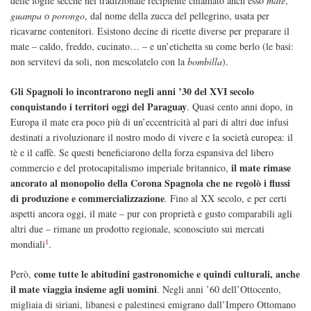
delle foglie secche nel tradizionale recipiente chiamato anch’esso
mate
,
guampa
o
porongo
, dal nome della zucca del pellegrino, usata per
ricavarne contenitori. Esistono decine di ricette diverse per preparare il
mate – caldo, freddo, cucinato… – e un’etichetta su come berlo (le basi:
non servitevi da soli, non mescolatelo con la
bombilla
).
Gli Spagnoli lo incontrarono negli anni ’30 del XVI secolo
conquistando i territori oggi del Paraguay
. Quasi cento anni dopo, in
Europa il mate era poco più di un’eccentricità al pari di altri due infusi
destinati a rivoluzionare il nostro modo di vivere e la società europea: il
tè e il caffè. Se questi beneficiarono della forza espansiva del libero
il mate rimase
commercio e del protocapitalismo imperiale britannico,
ancorato al monopolio della Corona Spagnola che ne regolò i flussi
di produzione e commercializzazione
. Fino al XX secolo, e per certi
aspetti ancora oggi, il mate – pur con proprietà e gusto comparabili agli
altri due – rimane un prodotto regionale, sconosciuto sui mercati
1
mondiali
.
come tutte le abitudini gastronomiche e quindi culturali, anche
Però,
il mate viaggia insieme agli uomini
. Negli anni ’60 dell’Ottocento,
migliaia di siriani, libanesi e palestinesi emigrano dall’Impero Ottomano