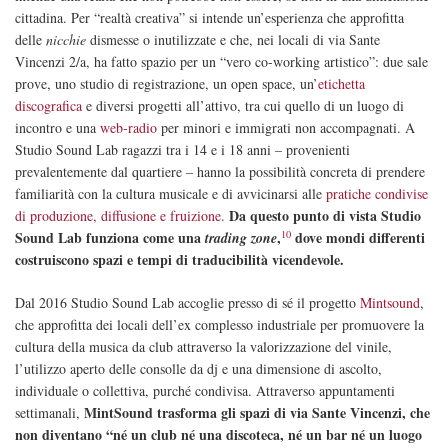
cittadina. Per “realtà creativa” si intende un’esperienza che approfitta
delle
nicchie
dismesse o inutilizzate e che, nei locali di via Sante
Vincenzi 2/a, ha fatto spazio per un “vero co-working artistico”: due sale
prove, uno studio di registrazione, un open space, un’
etichetta
discografica
e diversi progetti all’attivo, tra cui quello di un luogo di
incontro e una
web-radio
per minori e immigrati non accompagnati. A
Studio Sound Lab ragazzi tra i 14 e i 18 anni – provenienti
prevalentemente dal quartiere – hanno la possibilità concreta di prendere
familiarità con la cultura musicale e di avvicinarsi alle
pratiche condivise
Da questo punto di vista Studio
di produzione, diffusione e fruizione
.
10
Sound Lab funziona come una
,
dove mondi differenti
trading zone
costruiscono spazi e tempi di traducibilità vicendevole.
Dal 2016 Studio Sound Lab accoglie presso di sé il progetto
Mintsound
,
che approfitta dei locali dell’ex complesso industriale per promuovere la
cultura della musica da club attraverso la valorizzazione del vinile,
l’utilizzo aperto delle consolle da dj e una dimensione di ascolto,
individuale o collettiva, purché condivisa. Attraverso appuntamenti
MintSound trasforma gli spazi di via Sante Vincenzi, che
settimanali,
non diventano “né un club né una discoteca, né un bar né un luogo