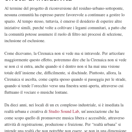
Al termine del progetto di riconversione del residuo-urbano-sottoponte,
nessuna comunità ha espresso parere favorevole a continuare a gestire lo
spazio. Al tempo stesso, tuttavia, è emerso il desiderio di esperire altre
iniziative simili, purché volte a coltivare i legami comunitari, a patto che
la comunità potesse assumere il ruolo di filtro nei processi di selezione,
inclusione ed esclusione.
Come dicevamo, la Cirenaica non si vede ma si intravede. Per articolare
maggiormente questo effetto, potremmo dire che la Cirenaica non si vede
se non ci si entra, anche quando si è dentro non si ha mai una visione
totale dell’insieme che, difficilmente, si dischiude. Piuttosto, allora, la
Cirenaica si ascolta, come capita spesso quando si passeggia per le strade,
quando si tende l’orecchio verso una finestra semi-aperta, attraverso cui
fluttuano il vociare o musiche lontane.
Da dieci anni, nei locali di un ex complesso industriale, si è insediata la
realtà urbana e creativa di
Studio Sound Lab
, un’associazione che ha
come scopo quello di promuovere musica libera e accessibile, attraverso
attività di registrazione, produzione e fruizione. Per “realtà urbana” si
intende una realtà che non potrebbe non essere, se non in una dimensione