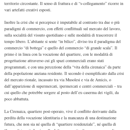
territorio circostante. Il senso di frattura e di “s-collegamento” ricorre in
vari artefatti creativi esposti.
Inoltre la crisi che si percepisce è imputabile al contrasto tra due o più
paradigmi di commercio, con effetti conflittuali sul mercato del lavoro,
sulla socialità del vissuto quotidiano e sulle modalità di trascorrere il
tempo libero. L’abitante si sente “in bilico”, diviso tra il paradigma del
commercio “di bottega” e quello del commercio “di grande scala”. Il
primo è in linea con la vocazione del quartiere, con le modalità di
progettazione attraverso cui gli spazi commerciali erano stati
programmati, e con una percezione della “vita della cirenaica” da parte
della popolazione anziana residente. Il secondo è esemplificato dalla crisi
del mercato rionale, incassato tra via Musolesi e via de Amicis, o
dall’apparizione di supermercati, ipermercati e centri commerciali – tra
cui quello che potrebbe sorgere al posto dell’ex-caserma dei vigili, da
poco abbattuta.
La Cirenaica, quartiere post-operaio, vive il conflitto derivante dalla
perdita della vocazione identitaria e la mancanza di una destinazione
futura, che non sia né quella di “quartiere residenziale”, né quella di