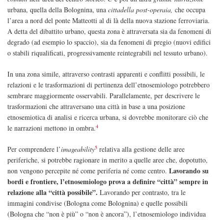
urbana, quella della Bolognina, una
cittadella post-operaia,
che occupa
l’area a nord del ponte Matteotti al di là della nuova stazione ferroviaria.
A detta del dibattito urbano, questa zona è attraversata sia da fenomeni di
degrado (ad esempio lo spaccio), sia da fenomeni di pregio (nuovi edifici
o stabili riqualificati, progressivamente reintegrabili nel tessuto urbano).
In una zona simile, attraverso contrasti apparenti e conflitti possibili, le
relazioni e le trasformazioni di pertinenza dell’etnosemiologo potrebbero
sembrare maggiormente osservabili. Parallelamente, per descrivere le
trasformazioni che attraversano una città in base a una posizione
etnosemiotica di analisi e ricerca urbana, si dovrebbe monitorare ciò che
4
le narrazioni mettono in ombra.
5
Per comprendere l’
imageability
relativa alla gestione delle aree
periferiche, si potrebbe ragionare in merito a quelle aree che, dopotutto,
Lavorando su
non vengono percepite né come periferia né come centro.
bordi e frontiere, l’etnosemiologo prova a definire “città” sempre in
relazione alla “città possibile”.
Lavorando per contrasto, tra le
immagini condivise (Bologna come Bolognina) e quelle possibili
(Bologna che “non è più” o “non è ancora”), l’etnosemiologo individua