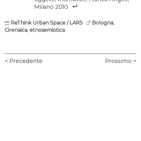
Milano 2010.
ReThink Urban Space / LARS
Bologna
,
Cirenaica
,
etnosemiotica
Navigazione
Previous
Ne
Precedente
Prossimo
articoli
post:
pos