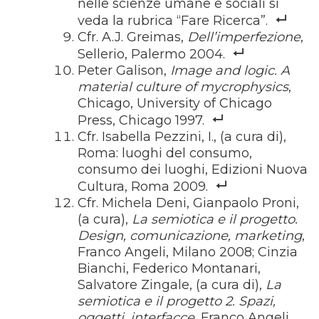
nelle scienze umane e sociali si
veda la rubrica
“Fare Ricerca”
.
Cfr. A.J. Greimas,
Dell’imperfezione
,
Sellerio, Palermo 2004.
Peter Galison,
Image and logic. A
material culture of mycrophysics
,
Chicago, University of Chicago
Press, Chicago 1997.
Cfr. Isabella Pezzini, I., (a cura di),
Roma: luoghi del consumo,
consumo dei luoghi, Edizioni Nuova
Cultura, Roma 2009.
Cfr. Michela Deni, Gianpaolo Proni,
(a cura),
La semiotica e il progetto.
Design, comunicazione, marketing
,
Franco Angeli, Milano 2008; Cinzia
Bianchi, Federico Montanari,
Salvatore Zingale, (a cura di),
La
semiotica e il progetto 2. Spazi,
oggetti, interfacce
, Franco Angeli,