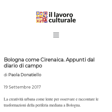
Skip
to
content
SPALANCARE LE FINESTRE DEI
Primary
Menu
SAPERI, AFFACCIARSI SUL
CONTEMPORANEO
Bologna come Cirenaica. Appunti dal
diario di campo
di
Paola Donatiello
19 Settembre 2017
La creatività urbana come lente per osservare e raccontare le
trasformazioni della periferia mediana a Bologna.