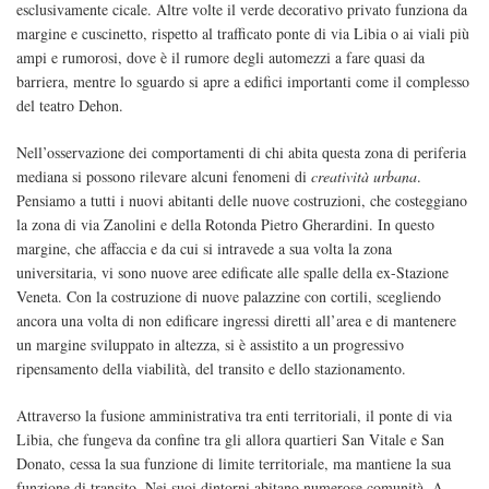
esclusivamente cicale. Altre volte il verde decorativo privato funziona da
margine e cuscinetto, rispetto al trafficato ponte di via Libia o ai viali più
ampi e rumorosi, dove è il rumore degli automezzi a fare quasi da
barriera, mentre lo sguardo si apre a edifici importanti come il complesso
del teatro Dehon.
Nell’osservazione dei comportamenti di chi abita questa zona di periferia
mediana si possono rilevare alcuni fenomeni di
creatività urbana
.
Pensiamo a tutti i nuovi abitanti delle nuove costruzioni, che costeggiano
la zona di via Zanolini e della Rotonda Pietro Gherardini. In questo
margine, che affaccia e da cui si intravede a sua volta la zona
universitaria, vi sono nuove aree edificate alle spalle della ex-Stazione
Veneta. Con la costruzione di nuove palazzine con cortili, scegliendo
ancora una volta di non edificare ingressi diretti all’area e di mantenere
un margine sviluppato in altezza, si è assistito a un progressivo
ripensamento della viabilità, del transito e dello stazionamento.
Attraverso la fusione amministrativa tra enti territoriali, il ponte di via
Libia, che fungeva da confine tra gli allora quartieri San Vitale e San
Donato, cessa la sua funzione di limite territoriale, ma mantiene la sua
funzione di transito. Nei suoi dintorni abitano numerose comunità. A