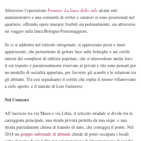
Attraverso l’operazione
Frontier. La linea dello stile
alcuni enti
amministrativi e una comunità di writer e curatori si sono posizionati nel
quartiere, offrendo opere murarie fruibili sia pedonalmente, sia attraverso
un viaggio sulla linea Bologna-Portomaggiore.
Se ci si addentra nel reticolo ortogonale, si apprezzano pezzi e muri
appariscenti, che permettono di gettare luce sulle botteghe o sui cortili
interni dei complessi di edilizia popolare, che si intravedono anche loro,
il cui transito è paradossalmente riservato ai privati e che sono pensati per
un modello di socialità appartata, per favorire gli scambi e le relazioni tra
gli abitanti. Tra essi segnaliamo il cortile che ospita il museo villanoviano
a cielo aperto, e il murale di Luis Gutierrez.
Nel Contesto
All’incrocio tra via Masia e via Libia, il reticolo stradale si divide tra la
carreggiata principale, una strada privata protetta da una siepe, e una
strada parzialmente chiusa al transito di auto, che costeggia il ponte. Nel
2014 un
gruppo informale di abitanti
chiede di poter occupare i locali
sotto al ponte di via Libia per un’operazione di “riconversione di residui