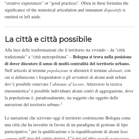
“creative experiences” or “good practices”. Often in these formulas the
significance of the semiotical articulation and immanent
dispositifs
is
omitted or left aside.
La città e città possibile
Alla luce delle trasformazioni che il territorio sta vivendo – da “città
Bologna si trova nella posizione
tradizionale” a “città metropolitana” –
di dover discutere il senso di multi-centralità del territorio urbano.
Nell’articolo al termine
popolazione
si alternerà il termine
abitanti
, con
cui si definiscono i frequentatori o gli avventori di alcuni nodi urbani
dov’è possibile osservare
l’abitante al lavoro
. Attraverso la ricerca
1
etnosemiotica
è possibile individuare alcuni centri di aggregazione, dove
la popolazione è, paradossalmente, sia soggetto che oggetto delle
2
narrazioni del territorio urbano.
Le narrazioni che scrivono oggi il territorio costruiscono Bologna come
una città che ha investito in favore di un paradigma di gestione di tipo
3
partecipativo,
per la qualificazione o la riqualificazione di alcuni
beni
comuni
nell’area del centro storico. C’è poi un’altra
grande narrazione