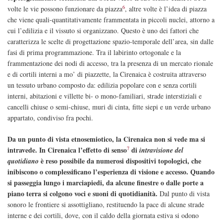
6
volte le vie possono funzionare da piazza
, altre volte è l’idea di piazza
che viene quali-quantitativamente frammentata in piccoli nuclei, attorno a
cui l’edilizia e il vissuto si organizzano. Questo è uno dei fattori che
caratterizza le scelte di progettazione spazio-temporale dell’area, sin dalle
fasi di prima programmazione. Tra il labirinto ortogonale e la
frammentazione dei nodi di accesso, tra la presenza di un mercato rionale
e di cortili interni a mo’ di piazzette, la Cirenaica è costruita attraverso
un tessuto urbano composto da: edilizia popolare con e senza cortili
interni, abitazioni e villette bi- o mono-familiari, strade interstiziali e
cancelli chiuse o semi-chiuse, muri di cinta, fitte siepi e un verde urbano
appartato, condiviso fra pochi.
Da un punto di vista etnosemiotico, la Cirenaica non si vede ma si
7
intravede. In Cirenaica l’effetto di senso
di
intravisione del
è reso possibile da numerosi dispositivi topologici, che
quotidiano
inibiscono o complessificano l’esperienza di visione e accesso.
Quando
si passeggia lungo i marciapiedi, da alcune finestre o dalle porte a
piano terra si colgono voci e suoni di quotidianità.
Dal punto di vista
sonoro le frontiere si assottigliano, restituendo la pace di alcune strade
interne e dei cortili, dove, con il caldo della giornata estiva si odono