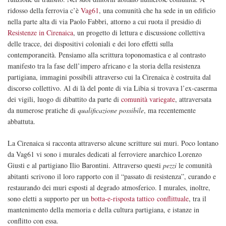
ridosso della ferrovia c’è
Vag61
, una comunità che ha sede in un edificio
nella parte alta di via Paolo Fabbri, attorno a cui ruota il presidio di
Resistenze in Cirenaica
, un progetto di lettura e discussione collettiva
delle tracce, dei dispositivi coloniali e dei loro effetti sulla
contemporaneità. Pensiamo alla scrittura toponomastica e al contrasto
manifesto tra la fase dell’impero africano e la storia della resistenza
partigiana, immagini possibili attraverso cui la Cirenaica è costruita dal
discorso collettivo. Al di là del ponte di via Libia si trovava l’ex-caserma
dei vigili, luogo di dibattito da parte di
comunità variegate
, attraversata
da numerose pratiche di
qualificazione possibile
, ma recentemente
abbattuta.
La Cirenaica si racconta attraverso alcune scritture sui muri. Poco lontano
da Vag61 vi sono i murales dedicati al ferroviere anarchico Lorenzo
Giusti e al partigiano Ilio Barontini. Attraverso questi
pezzi
le comunità
abitanti scrivono il loro rapporto con il “passato di resistenza”, curando e
restaurando dei muri esposti al degrado atmosferico. I murales, inoltre,
sono eletti a supporto per un
botta-e-risposta tattico conflittuale
, tra il
mantenimento della memoria e della cultura partigiana, e istanze in
conflitto con essa.