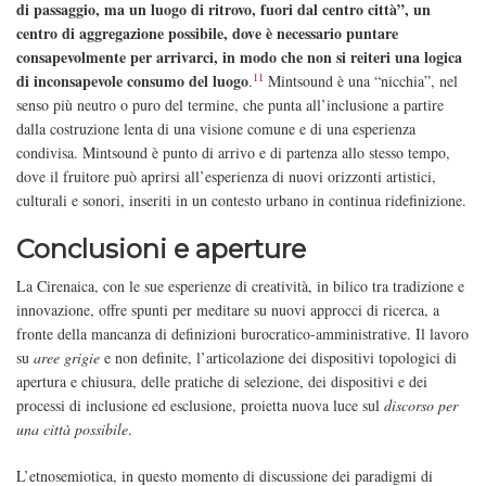
di passaggio, ma un luogo di ritrovo, fuori dal centro città”, un
centro di aggregazione possibile, dove è necessario puntare
consapevolmente per arrivarci, in modo che non si reiteri una logica
11
di inconsapevole consumo del luogo
.
Mintsound è una “nicchia”, nel
senso più neutro o puro del termine, che punta all’inclusione a partire
dalla costruzione lenta di una visione comune e di una esperienza
condivisa. Mintsound è punto di arrivo e di partenza allo stesso tempo,
dove il fruitore può aprirsi all’esperienza di nuovi orizzonti artistici,
culturali e sonori, inseriti in un contesto urbano in continua ridefinizione.
Conclusioni e aperture
La Cirenaica, con le sue esperienze di creatività, in bilico tra tradizione e
innovazione, offre spunti per meditare su nuovi approcci di ricerca, a
fronte della mancanza di definizioni burocratico-amministrative. Il lavoro
su
aree grigie
e non definite, l’articolazione dei dispositivi topologici di
apertura e chiusura, delle pratiche di selezione, dei dispositivi e dei
processi di inclusione ed esclusione, proietta nuova luce sul
discorso per
una città possibile
.
L’etnosemiotica, in questo momento di discussione dei paradigmi di