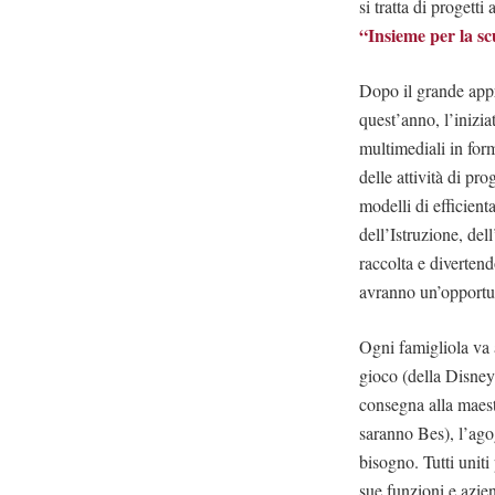
si tratta di proget
“Insieme per la s
Dopo il grande appr
quest’anno, l’inizia
multimediali in form
delle attività di p
modelli di efficien
dell’Istruzione, del
raccolta e diverten
avranno un’opportun
Ogni famigliola va 
gioco (della Disney
consegna alla maestr
saranno Bes), l’ago
bisogno. Tutti uniti
sue funzioni e azien