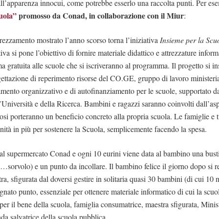
ti all’apparenza innocui, come potrebbe esserlo una raccolta punti. Per e
cuola”
promosso da Conad, in collaborazione con il Miur
:
ezzamento mostrato l’anno scorso torna l’iniziativa
Insieme per la Scu
tiva si pone l’obiettivo di fornire materiale didattico e attrezzature infor
a gratuita alle scuole che si iscriveranno al programma. Il progetto si i
rogettazione di reperimento risorse del CO.GE, gruppo di lavoro ministeri
tamento organizzativo e di autofinanziamento per le scuole, supportato d
l’Università e della Ricerca. Bambini e ragazzi saranno coinvolti dall’asp
dosi porteranno un beneficio concreto alla propria scuola. Le famiglie e 
ità in più per sostenere la Scuola, semplicemente facendo la spesa.
al supermercato Conad e ogni 10 eurini viene data al bambino una bust
…sorvolo) e un punto da incollare. Il bambino felice il giorno dopo si r
a, sfigurata dal doversi gestire in solitaria quasi 30 bambini (di cui 10
gnato punto, essenziale per ottenere materiale informatico di cui la scu
 per il bene della scuola, famiglia consumatrice, maestra sfigurata, Minis
da salvatrice della scuola pubblica.