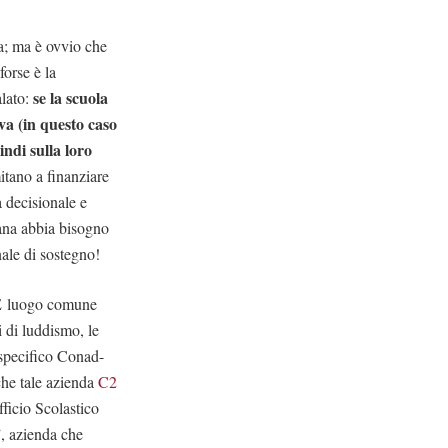
a; ma è ovvio che
forse è la
se la scuola
alato:
va (in questo caso
indi sulla loro
mitano a finanziare
a decisionale e
liana abbia bisogno
nale di sostegno!
 È luogo comune
i di luddismo, le
 specifico Conad-
che tale azienda
C2
fficio Scolastico
, azienda che