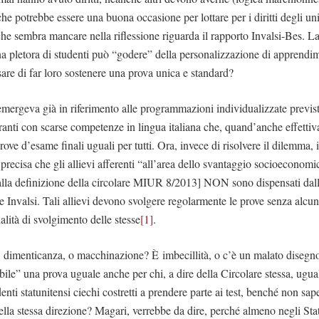
he potrebbe essere una buona occasione per lottare per i diritti degli uni
che sembra mancare nella riflessione riguarda il rapporto Invalsi-Bes. L
una pletora di studenti può “godere” della personalizzazione di apprendim
are di far loro sostenere una prova unica e standard?
mergeva già in riferimento alle programmazioni individualizzate previs
granti con scarse competenze in lingua italiana che, quand’anche effetti
ve d’esame finali uguali per tutti. Ora, invece di risolvere il dilemma, 
precisa che gli allievi afferenti “all’area dello svantaggio socioeconomic
 alla definizione della circolare MIUR 8/2013] NON sono dispensati dal
ve Invalsi. Tali allievi devono svolgere regolarmente le prove senza alcu
alità di svolgimento delle stesse
[1]
.
a, dimenticanza, o macchinazione? È imbecillità, o c’è un malato diseg
dibile” una prova uguale anche per chi, a dire della Circolare stessa, ug
enti statunitensi ciechi costretti a prendere parte ai test, benché non sap
la stessa direzione? Magari, verrebbe da dire, perché almeno negli Stati 