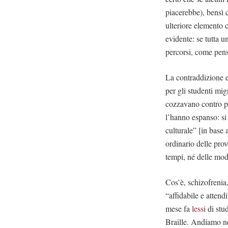
piacerebbe), bensì c
ulteriore elemento 
evidente: se tutta 
percorsi, come pens
La contraddizione e
per gli studenti mi
cozzavano contro pro
l’hanno espanso: si 
culturale” [in base
ordinario delle pro
tempi, né delle mod
Cos’è, schizofreni
“affidabile e atten
mese fa
lessi
di stud
Braille. Andiamo nel