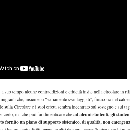
o
a suo tempo alcune contraddizioni e criticità insite nella circolare in ri
i migranti che, insieme ai “variamente svantaggiati”, finiscono nel cald
ale sulla Circolare e i suoi effetti sembra incentrato sul sostegno e sui tag
ad alcuni studenti, gli studen
, certo, ma che può far dimenticare che
to fornito un piano di supporto sistemico, di qualità, non emergenz
 mai hanno avuto diritti, neanche altri devono averne (logica marchionne