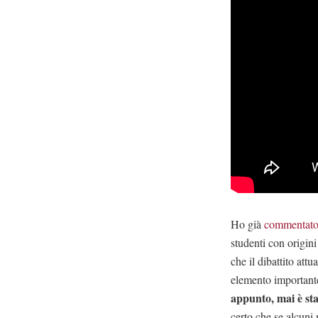
Ho già
commentat
studenti con origin
che il dibattito attu
elemento importante
appunto, mai è sta
certo che se alcuni