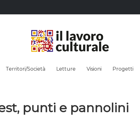
L LAVO
STRE DEI SAPERI, AFFACCIARSI 
Territori/Società
Letture
Visioni
Progetti
ULTUR
est, punti e pannolini