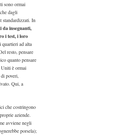
etti sono ormai
nche dagli
t standardizzati. In
i da insegnanti,
i test, i loro
 quartieri ad alta
 Del resto, pensare
opico quanto pensare
i Uniti è ormai
 di poveri,
ivato. Qui, a
lici che costringono
 proprie aziende.
ome avviene negli
ognerebbe porsela);