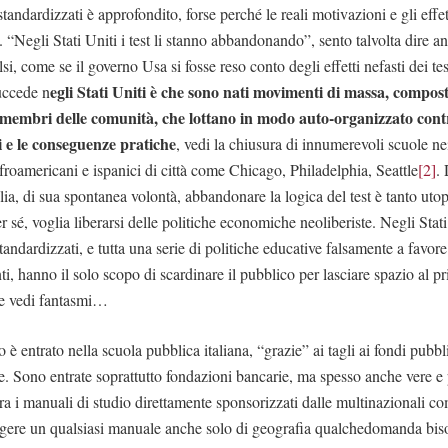
 standardizzati è approfondito, forse perché le reali motivazioni e gli eff
. “Negli Stati Uniti i test li stanno abbandonando”, sento talvolta dire a
lsi, come se il governo Usa si fosse reso conto degli effetti nefasti dei tes
egli Stati Uniti è che sono nati movimenti di massa, compost
succede n
, membri delle comunità, che lottano in modo auto-organizzato contro 
i e le conseguenze pratiche
, vedi la chiusura di innumerevoli scuole nei
froamericani e ispanici di città come Chicago, Philadelphia, Seattle
[2]
.
ia, di sua spontanea volontà, abbandonare la logica del test è tanto ut
r sé, voglia liberarsi delle politiche economiche neoliberiste. Negli Stat
standardizzati, e tutta una serie di politiche educative falsamente a favore
, hanno il solo scopo di scardinare il pubblico per lasciare spazio al pr
he vedi fantasmi…
o è entrato nella scuola pubblica italiana, “grazie” ai tagli ai fondi pubb
ove. Sono entrate soprattutto fondazioni bancarie, ma spesso anche vere e
 i manuali di studio direttamente sponsorizzati dalle multinazionali c
ggere un qualsiasi manuale anche solo di geografia qualchedomanda bis