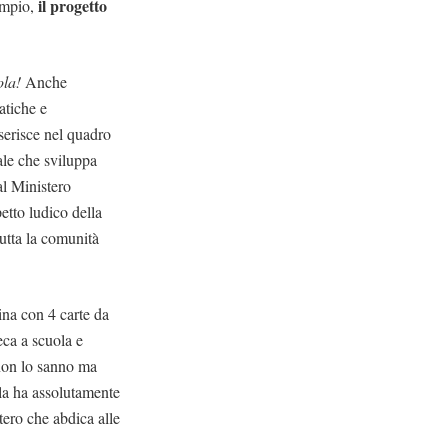
il progetto
sempio,
ola!
Anche
matiche e
nserisce nel quadro
ale che sviluppa
al Ministero
etto ludico della
tutta la comunità
ina con 4 carte da
eca a scuola e
 non lo sanno ma
ola ha assolutamente
tero che abdica alle