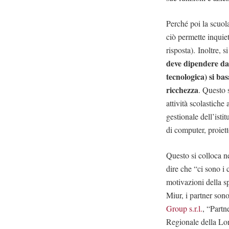
Perché poi la scuol
ciò permette inquiet
risposta). Inoltre,
deve dipendere da 
tecnologica) si bas
ricchezza
. Questo s
attività scolastiche
gestionale dell’isti
di computer, proiet
Questo si colloca n
dire che “ci sono i 
motivazioni della s
Miur, i partner sono
Group s.r.l.
, “Partn
Regionale della Lom