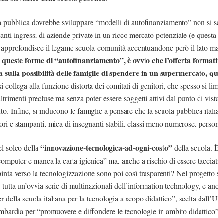
a pubblica dovrebbe sviluppare “modelli di autofinanziamento” non si s
anti ingressi di aziende private in un ricco mercato potenziale (e questa 
 si approfondisce il legame scuola-comunità accentuandone però il lato m
queste forme di “autofinanziamento”, è ovvio che l’offerta formati
a sulla possibilità delle famiglie di spendere in un supermercato, qu
i collega alla funzione distorta dei comitati di genitori, che spesso si li
 altrimenti precluse ma senza poter essere soggetti attivi dal punto di vist
tuto. Infine, si inducono le famiglie a pensare che la scuola pubblica ita
tori e stampanti, mica di insegnanti stabili, classi meno numerose, perso
“innovazione-tecnologica-ad-ogni-costo”
el solco della
della scuola.
computer e manca la carta igienica” ma, anche a rischio di essere tacciat
pinta verso la tecnologizzazione sono poi così trasparenti? Nel progetto
 tutta un’ovvia serie di multinazionali dell’information technology, e an
er della scuola italiana per la tecnologia a scopo didattico”, scelta dall’U
bardia per “promuovere e diffondere le tecnologie in ambito didattico”