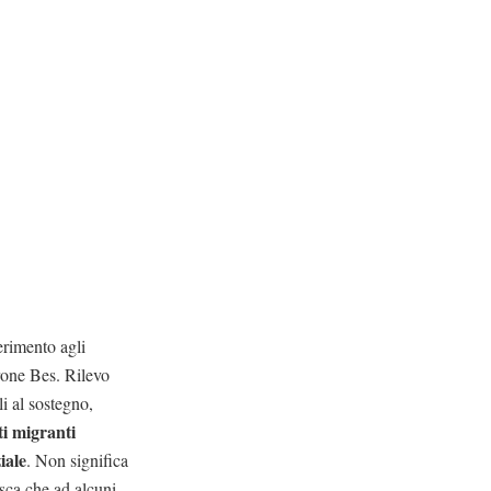
ferimento agli
erone Bes. Rilevo
li al sostegno,
ti migranti
iale
. Non significa
sca che ad alcuni