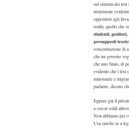
sul sistema dei test
tristemente evidenti
oppositori agli Inva
realtà, quello che 
studenti, genitori
presupposti teoric
concentrazione di a
che un governo vogl
che uno Stato, di pe
evidente che i test 
minoranze e migranti
parlarne, dicono c
Eppure già il privat
a cercar soldi altr
Non abbiamo per ora
Usa (anche se a le