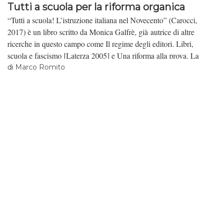
Tutti a scuola per la riforma organica
“Tutti a scuola! L’istruzione italiana nel Novecento” (Carocci,
2017) è un libro scritto da Monica Galfrè, già autrice di altre
ricerche in questo campo come Il regime degli editori. Libri,
scuola e fascismo [Laterza 2005] e Una riforma alla prova. La
scuola media di Gentile e il fascismo [Franco Angeli 2000] e
di
Marco Romito
autrice di importanti contributi sulla storia della violenza politica
di sinistra e della lotta armata in Italia, come La lotta armata.
Fonti, tempi, geografie, in S. Neri Serneri (a cura di), Verso la
lotta armata. La politica della violenza nella sinistra radicale degli
anni Settanta, [Il Mulino 2012] e La guerra è finita, L’Italia e
l’uscita dal terrorismo 1980-1987, [Laterza, 2014].