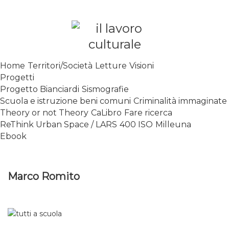
Skip
to
content
SPALANCARE LE FINESTRE DEI
Home
Territori/Società
Letture
Visioni
SAPERI, AFFACCIARSI SUL
Progetti
CONTEMPORANEO
Progetto Bianciardi
Sismografie
Scuola e istruzione beni comuni
Criminalità immaginate
Theory or not Theory
CaLibro
Fare ricerca
ReThink Urban Space / LARS
400 ISO
Milleuna
Ebook
Marco Romito