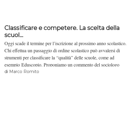
Classificare e competere. La scelta della
scuol...
Oggi scade il termine per l’iscrizione al prossimo anno scolastico.
Chi effettua un passaggio di ordine scolastico può avvalersi di
strumenti per classificare la “qualità” delle scuole, come ad
esempio Eduscopio. Proponiamo un commento del sociologo
Marco Romito sulla logica di funzionamento e sugli effetti di
di
Marco Romito
questi strumenti.