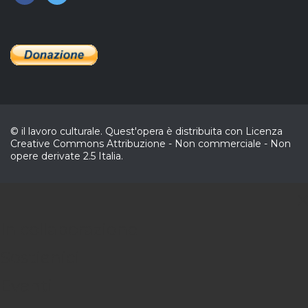
© il lavoro culturale. Quest'opera è distribuita con Licenza
Creative Commons Attribuzione - Non commerciale - Non
opere derivate 2.5 Italia.
C
In collaborazione
Sostienici
Eventi