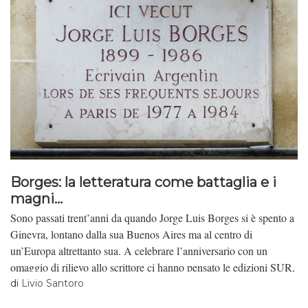
Borges: la letteratura come battaglia e i
magni...
Sono passati trent’anni da quando Jorge Luis Borges si è spento a
Ginevra, lontano dalla sua Buenos Aires ma al centro di
un’Europa altrettanto sua. A celebrare l’anniversario con un
omaggio di rilievo allo scrittore ci hanno pensato le edizioni SUR,
traducendo un volume utilissimo a chi voglia cercare di orientarsi
di
Livio Santoro
nel mondo eclettico e vertiginoso di Borges. Si tratta de “Il fattore