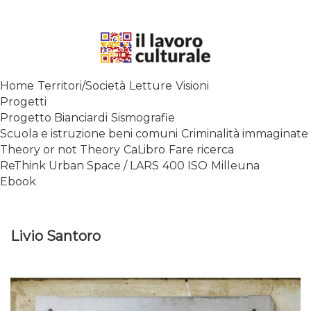
Skip
to
content
SPALANCARE LE FINESTRE DEI
Home
Territori/Società
Letture
Visioni
SAPERI, AFFACCIARSI SUL
Progetti
CONTEMPORANEO
Progetto Bianciardi
Sismografie
Scuola e istruzione beni comuni
Criminalità immaginate
Theory or not Theory
CaLibro
Fare ricerca
ReThink Urban Space / LARS
400 ISO
Milleuna
Ebook
Livio Santoro