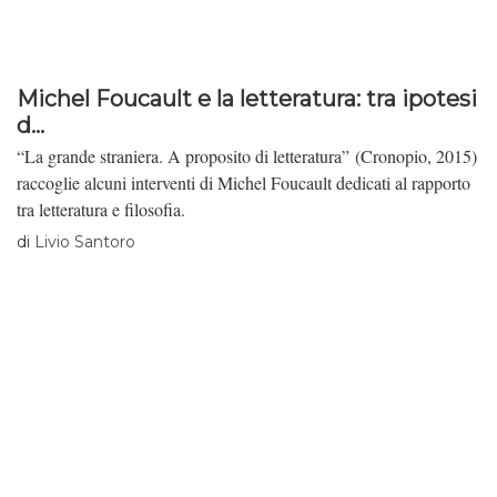
Borges” di Alan Pauls, pubblicato nel 2016 con la traduzione
italiana di Maria Nicola.
Michel Foucault e la letteratura: tra ipotesi
d...
“La grande straniera. A proposito di letteratura” (Cronopio, 2015)
raccoglie alcuni interventi di Michel Foucault dedicati al rapporto
tra letteratura e filosofia.
di
Livio Santoro