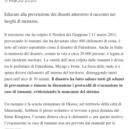
11 Marzo 2020
Educare alla prevenzione dei disastri attraverso il racconto nei
luoghi di memoria.
Il terremoto che ha colpito il Nordest del Giappone l’11 marzo 2011,
provocando lo tsunami che ha devastato oltre 400 chilometri di costa, è
noto all’estero soprattutto come il disastro di Fukushima. Anche in Italia
la memoria del disastro, costato la vita a circa 20.000 persone, è legata al
solo incidente nucleare. La vastità dell’area colpita dallo tsunami è divisa
tra le prefetture di Fukushima, Miyagi e Iwate. La forza delle onde si è
spinta diversi chilometri all’interno del territorio, distruggendo interi
Il disastro ha fatto saltare tutti gli schemi
paesi nell’arco di 30 minuti.
di prevenzione e rimesso in discussione i protocolli di evacuazione in
caso di tsunami, evidenziando le mancanze del sistema.
Un esempio è la scuola elementare di Okawa, nel territorio della città di
Ishinomaki. Sebbene il plesso scolastico si trovasse a poca distanza dal
fiume Kitagawa, l’oceano distava circa 4 chilometri e, per questo motivo,
l’evacuazione in caso di tsunami non era prevista dal manuale per le