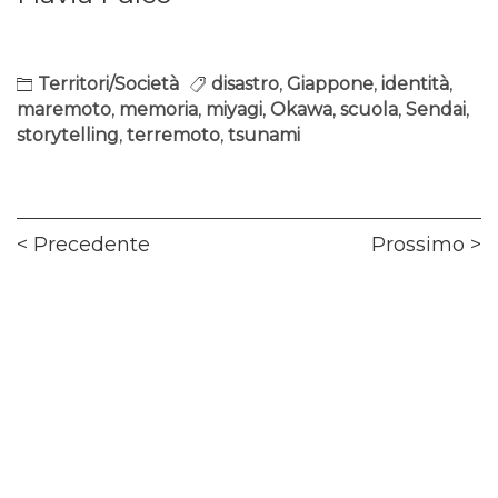
Territori/Società
disastro
,
Giappone
,
identità
,
maremoto
,
memoria
,
miyagi
,
Okawa
,
scuola
,
Sendai
,
storytelling
,
terremoto
,
tsunami
Navigazione
Previous
Ne
Precedente
Prossimo
articoli
post:
pos