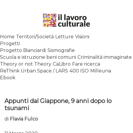
Skip
to
content
SPALANCARE LE FINESTRE DEI
Home
Territori/Società
Letture
Visioni
SAPERI, AFFACCIARSI SUL
Progetti
CONTEMPORANEO
Progetto Bianciardi
Sismografie
Scuola e istruzione beni comuni
Criminalità immaginate
Theory or not Theory
CaLibro
Fare ricerca
ReThink Urban Space / LARS
400 ISO
Milleuna
Ebook
Appunti dal Giappone, 9 anni dopo lo
tsunami
di
Flavia Fulco