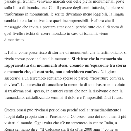
passato gli tsunami venivano marcati con delle pietre monumentali poste
sulla linea di inondazione. Con il passare degli anni, tuttavia, le pietre si
trasformano in monumenti, le scritte diventano meno leggibili, la lingua
cambia fino a farle diventare quasi incomprensibili. È allora che il
messaggio che invita a prestare attenzione, perché tutto ciò al di sotto di
quel livello rischia di essere inondato in caso di tsunami, viene
dimenticato.
L’Italia, come paese ricco di storia e di monumenti che la testimoniano, si
Si ritiene che la memoria sia
rivela spesso poco incline alla memoria.
rappresentata dai monumenti stessi, creando un’equazione tra storia
e memoria che, al contrario, non andrebbero confuse.
Nei giorni
successivi a un terremoto sentiamo spesso le parole “ricostruire com’era,
dov’era”. La necessità di cancellare la memoria di un disastro non voluto
si trasforma così, spesso, in cantieri eterni che non la risolvono e non la
tramandano, cristallizzando semmai il dolore e l’impossibilità di futuro.
Questa prassi può rivelarsi pericolosa perché scolla irrimediabilmente i
luoghi dalla propria storia. Pensiamo al Colosseo, uno dei monumenti più
visitati al mondo. Ogni volta che c’è un terremoto in centro Italia, a
Roma sentiamo dire: “Il Colosseo sta lì da oltre 2000 anni!” come se