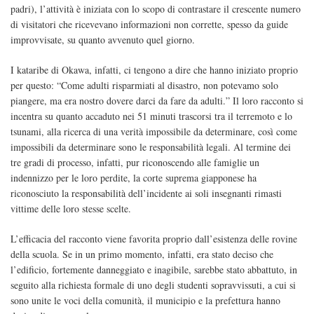
padri), l’attività è iniziata con lo scopo di contrastare il crescente numero
di visitatori che ricevevano informazioni non corrette, spesso da guide
improvvisate, su quanto avvenuto quel giorno.
I kataribe di Okawa, infatti, ci tengono a dire che hanno iniziato proprio
per questo: “Come adulti risparmiati al disastro, non potevamo solo
piangere, ma era nostro dovere darci da fare da adulti.” Il loro racconto si
incentra su quanto accaduto nei 51 minuti trascorsi tra il terremoto e lo
tsunami, alla ricerca di una verità impossibile da determinare, così come
impossibili da determinare sono le responsabilità legali. Al termine dei
tre gradi di processo, infatti, pur riconoscendo alle famiglie un
indennizzo per le loro perdite, la corte suprema giapponese ha
riconosciuto la responsabilità dell’incidente ai soli insegnanti rimasti
vittime delle loro stesse scelte.
L’efficacia del racconto viene favorita proprio dall’esistenza delle rovine
della scuola. Se in un primo momento, infatti, era stato deciso che
l’edificio, fortemente danneggiato e inagibile, sarebbe stato abbattuto, in
seguito alla richiesta formale di uno degli studenti sopravvissuti, a cui si
sono unite le voci della comunità, il municipio e la prefettura hanno