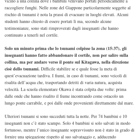
vicino a una collina dove i bambini venivano portati periodicamente a
raccogliere funghi. Nelle zone del Giappone particolarmente soggette al
rischio di tsunami è nota la prassi di evacuare in luoghi elevati. Alcuni
studenti hanno chiesto di essere portati lì ma, secondo alcune
testimonianze, sono stati rimproverati dagli insegnanti che hanno
continuato a tenerli nel cortile.
Solo un minuto prima che lo tsunami colpisse la zona (15:37), gli
insegnanti hanno fatto abbandonare il cortile, non per salire sulla
collina, ma per andare verso il ponte sul Kitagawa, nella direzione
cioè dello tsunami.
Difficile stabilire se e quale fosse la meta di
quest’evacuazione tardiva. I fiumi, in caso di tsunami, sono veicoli di
risalita dell’acqua che, trasportando detriti di varia natura, acquista
velocità. La scuola elementare Okawa è stata colpita due volte: prima
dalle onde che hanno risalito il fiume incontrando come ostacolo un
lungo ponte carrabile, e poi dalle onde provenienti direttamente dal mare.
Ulteriori tsunami si sono succeduti tutta la notte. Per 74 bambini e 10
insegnanti non c’è stato scampo. Solo 4 bambini si solo salvati in modo
fortunoso, mentre l’unico insegnante sopravvissuto non è stato in grado di
fornire una spiegazione rispetto al suo salvataggio e, adducendo