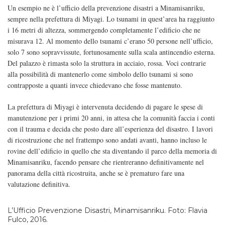
Un esempio ne è l’ufficio della prevenzione disastri a Minamisanriku,
sempre nella prefettura di Miyagi. Lo tsunami in quest’area ha raggiunto
i 16 metri di altezza, sommergendo completamente l’edificio che ne
misurava 12. Al momento dello tsunami c’erano 50 persone nell’ufficio,
solo 7 sono sopravvissute, fortunosamente sulla scala antincendio esterna.
Del palazzo è rimasta solo la struttura in acciaio, rossa. Voci contrarie
alla possibilità di mantenerlo come simbolo dello tsunami si sono
contrapposte a quanti invece chiedevano che fosse mantenuto.
La prefettura di Miyagi è intervenuta decidendo di pagare le spese di
manutenzione per i primi 20 anni, in attesa che la comunità faccia i conti
con il trauma e decida che posto dare all’esperienza del disastro. I lavori
di ricostruzione che nel frattempo sono andati avanti, hanno incluso le
rovine dell’edificio in quello che sta diventando il parco della memoria di
Minamisanriku, facendo pensare che rientreranno definitivamente nel
panorama della città ricostruita, anche se è prematuro fare una
valutazione definitiva.
L’Ufficio Prevenzione Disastri, Minamisanriku. Foto: Flavia
Fulco, 2016.