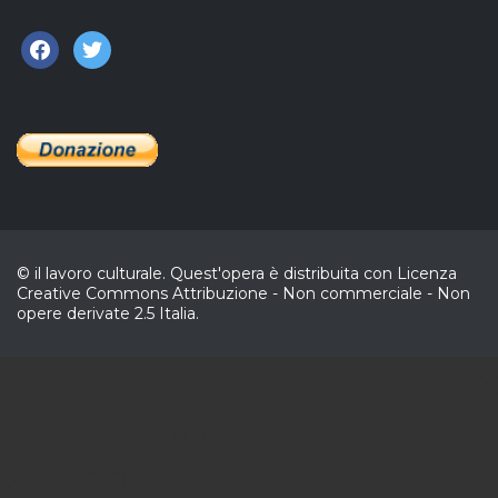
facebook
twitter
© il lavoro culturale. Quest'opera è distribuita con Licenza
Creative Commons Attribuzione - Non commerciale - Non
opere derivate 2.5 Italia.
C
In collaborazione
Sostienici