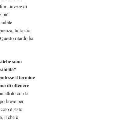
film, invece di
e più
onibile
uenza, tutto ciò
 Questo ritardo ha
stiche sono
sibilità”
endesse il termine
ima di ottenere
n attrito con la
ppo breve per
icolo è stato
, il che è