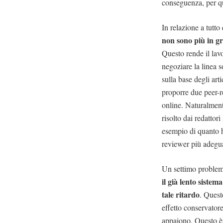
conseguenza, per que
In relazione a tutto
non sono più in gra
Questo rende il lavo
negoziare la linea s
sulla base degli ar
proporre due peer-r
online. Naturalment
risolto dai redattori
esempio di quanto h
reviewer più adegua
Un settimo problema
il già lento siste
tale ritardo
. Quest
effetto conservator
appaiono. Questo è 