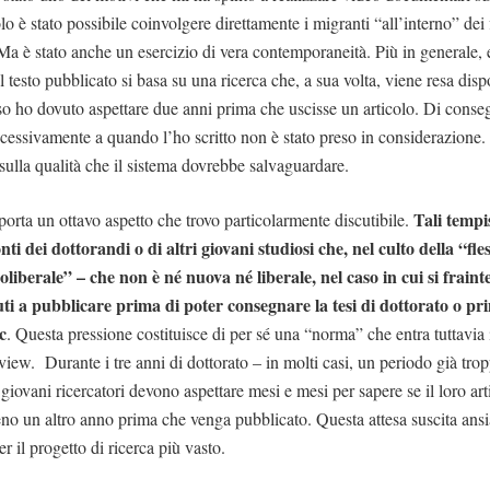
 è stato possibile coinvolgere direttamente i migranti “all’interno” dei 
 Ma è stato anche un esercizio di vera contemporaneità. Più in generale, 
testo pubblicato si basa su una ricerca che, a sua volta, viene resa disp
o ho dovuto aspettare due anni prima che uscisse un articolo. Di conseg
cessivamente a quando l’ho scritto non è stato preso in considerazione.
ulla qualità che il sistema dovrebbe salvaguardare.
Tali tempi
orta un ottavo aspetto che trovo particolarmente discutibile.
nti dei dottorandi o di altri giovani studiosi che, nel culto della “fles
oliberale” – che non è né nuova né liberale, nel caso in cui si fraint
uti a pubblicare prima di poter consegnare la tesi di dottorato o pr
c
. Questa pressione costituisce di per sé una “norma” che entra tuttavia i
view. Durante i tre anni di dottorato – in molti casi, un periodo già tro
i giovani ricercatori devono aspettare mesi e mesi per sapere se il loro art
eno un altro anno prima che venga pubblicato. Questa attesa suscita ansia
 il progetto di ricerca più vasto.