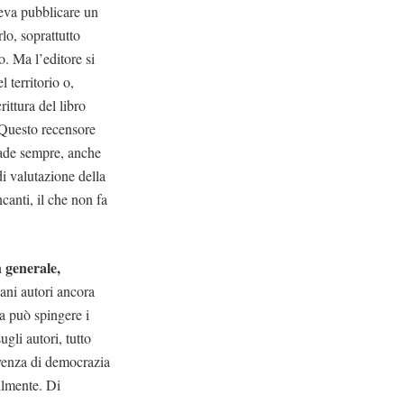
deva pubblicare un
lo, soprattutto
. Ma l’editore si
 territorio o,
ittura del libro
 Questo recensore
cade sempre, anche
i valutazione della
canti, il che non fa
 generale,
vani autori ancora
ma può spingere i
gli autori, tutto
rvenza di democrazia
ilmente. Di