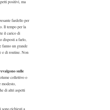
petti positivi, ma
esante fardello per
o. Il tempo per la
e il carico di
 disposti a farlo,
re fanno un grande
le e di routine. Non
revalgono sulle
volume collettivo o
re modesto,
e di altri aspetti
i sono richiesti a