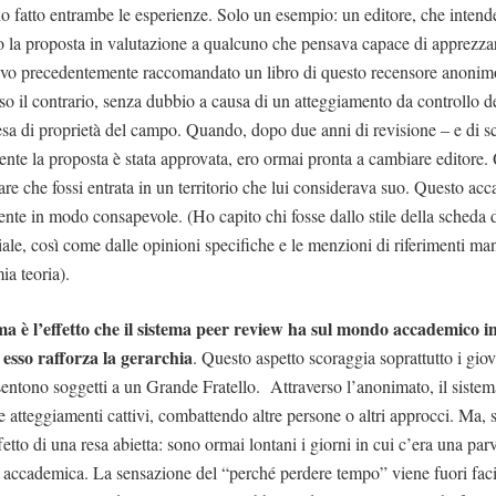
 ho fatto entrambe le esperienze. Solo un esempio: un editore, che inten
to la proposta in valutazione a qualcuno che pensava capace di apprezzar
evo precedentemente raccomandato un libro di questo recensore anonimo
o il contrario, senza dubbio a causa di un atteggiamento da controllo del
esa di proprietà del campo. Quando, dopo due anni di revisione – e di scr
ente la proposta è stata approvata, ero ormai pronta a cambiare editore.
re che fossi entrata in un territorio che lui considerava suo. Questo ac
nte in modo consapevole. (Ho capito chi fosse dallo stile della scheda d
ale, così come dalle opinioni specifiche e le menzioni di riferimenti man
ia teoria).
 è l’effetto che il sistema peer review ha sul mondo accademico in
esso rafforza la gerarchia
. Questo aspetto scoraggia soprattutto i gio
 sentono soggetti a un Grande Fratello. Attraverso l’anonimato, il siste
 atteggiamenti cattivi, combattendo altre persone o altri approcci. Ma, su
etto di una resa abietta: sono ormai lontani i giorni in cui c’era una pa
 accademica. La sensazione del “perché perdere tempo” viene fuori fac