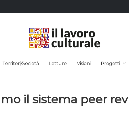
L LAVO
STRE DEI SAPERI, AFFACCIARSI 
Territori/Società
Letture
Visioni
Progetti
ULTUR
amo il sistema peer re