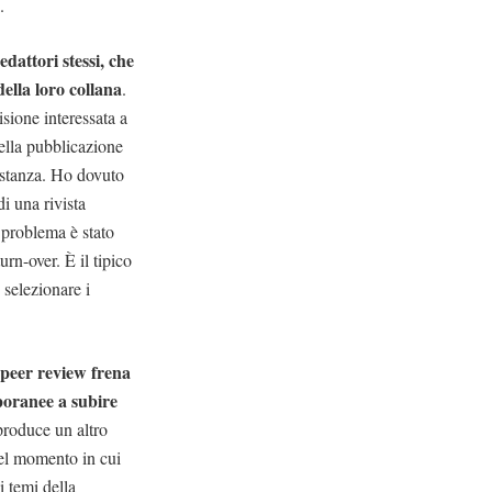
.
edattori stessi, che
della loro collana
.
isione interessata a
della pubblicazione
sostanza. Ho dovuto
i una rivista
 problema è stato
urn-over. È il tipico
 selezionare i
i peer review frena
mporanee a subire
 produce un altro
nel momento in cui
i temi della