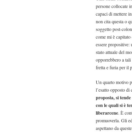
persone collocate i
capaci di mettere i
non cita questa o qu
soggetto post-coloni
come mi è capitato 
essere propositive: 
stato attuale del m
opporrebbero a tali
fretta e furia per il
Un quarto motivo pe
l’esatto opposto di
proposta, si tende 
con le quali si è 
liberarcene
. È con
promuoverla. Gli edi
aspettano da queste