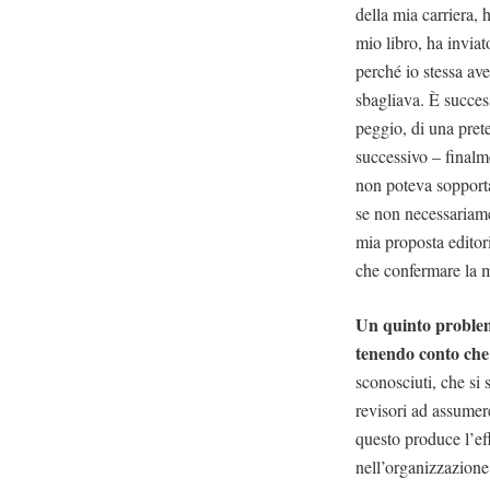
della mia carriera,
mio libro, ha invia
perché io stessa av
sbagliava. È success
peggio, di una pret
successivo – finalm
non poteva sopporta
se non necessariame
mia proposta editori
che confermare la m
Un quinto problema
tenendo conto che 
sconosciuti, che si
revisori ad assumere
questo produce l’eff
nell’organizzazione