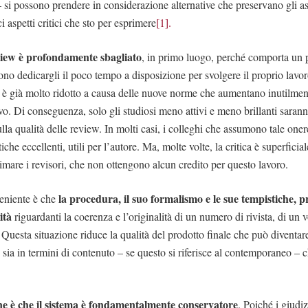
– si possono prendere in considerazione alternative che preservano gli as
i aspetti critici che sto per esprimere
[1].
eview è profondamente sbagliato
, in primo luogo, perché comporta un p
ono dedicargli il poco tempo a disposizione per svolgere il proprio lavor
ra è già molto ridotto a causa delle nuove norme che aumentano inutilment
o. Di conseguenza, solo gli studiosi meno attivi e meno brillanti saranno
la qualità delle review. In molti casi, i colleghi che assumono tale one
iche eccellenti, utili per l’autore. Ma, molte volte, la critica è superficia
simare i revisori, che non ottengono alcun credito per questo lavoro.
la procedura, il suo formalismo e le sue tempistiche, p
eniente è che
ità
riguardanti la coerenza e l’originalità di un numero di rivista, di un 
i. Questa situazione riduce la qualità del prodotto finale che può diventa
 sia in termini di contenuto – se questo si riferisce al contemporaneo – ch
ne è che il sistema è fondamentalmente conservatore
. Poiché i giudiz