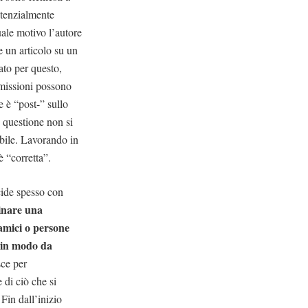
otenzialmente
uale motivo l’autore
e un articolo su un
cato per questo,
omissioni possono
e è “post-” sullo
n questione non si
ibile. Lavorando in
è “corretta”.
cide spesso con
inare una
 amici o persone
, in modo da
sce per
 di ciò che si
Fin dall’inizio