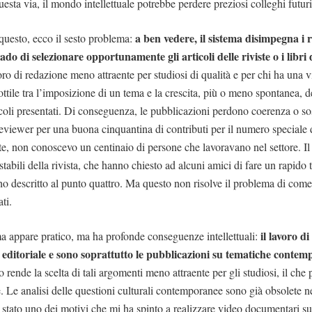
sta via, il mondo intellettuale potrebbe perdere preziosi colleghi futuri
a ben vedere, il sistema disimpegna i r
 questo, ecco il sesto problema:
do di selezionare opportunamente gli articoli delle riviste o i libri 
ro di redazione meno attraente per studiosi di qualità e per chi ha una v
ottile tra l’imposizione di un tema e la crescita, più o meno spontanea, 
ticoli presentati. Di conseguenza, le pubblicazioni perdono coerenza o 
eviewer per una buona cinquantina di contributi per il numero speciale d
e, non conoscevo un centinaio di persone che lavoravano nel settore. Il
 stabili della rivista, che hanno chiesto ad alcuni amici di fare un rapido t
o descritto al punto quattro. Ma questo non risolve il problema di come
ti.
il lavoro d
 appare pratico, ma ha profonde conseguenze intellettuali:
ma editoriale e sono soprattutto le pubblicazioni su tematiche conte
o rende la scelta di tali argomenti meno attraente per gli studiosi, il che
e. Le analisi delle questioni culturali contemporanee sono già obsolete 
stato uno dei motivi che mi ha spinto a realizzare video documentari su