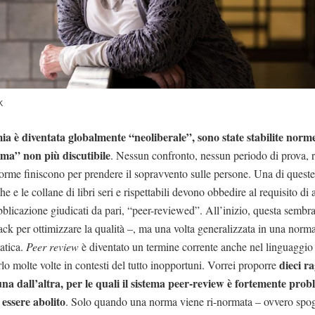
k
a è diventata globalmente “neoliberale”, sono state stabilite norm
ema” non più discutibile
. Nessun confronto, nessun periodo di prova, re
rme finiscono per prendere il sopravvento sulle persone. Una di queste
e e le collane di libri seri e rispettabili devono obbedire al requisito di a
ubblicazione giudicati da pari, “peer-reviewed”. All’inizio, questa semb
ack per ottimizzare la qualità –, ma una volta generalizzata in una norma
atica.
Peer review
è diventato un termine corrente anche nel linguaggio 
dieci ra
rlo molte volte in contesti del tutto inopportuni. Vorrei proporre
’una dall’altra, per le quali il sistema peer-review è fortemente prob
 essere abolito
. Solo quando una norma viene ri-normata – ovvero spog