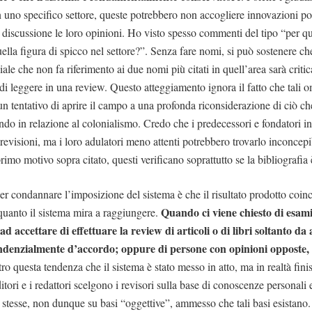
n uno specifico settore, queste potrebbero non accogliere innovazioni p
n discussione le loro opinioni. Ho visto spesso commenti del tipo “per q
ella figura di spicco nel settore?”. Senza fare nomi, si può sostenere ch
ale che non fa riferimento ai due nomi più citati in quell’area sarà criti
di leggere in una review. Questo atteggiamento ignora il fatto che tali 
un tentativo di aprire il campo a una profonda riconsiderazione di ciò ch
ondo in relazione al colonialismo. Credo che i predecessori e fondatori i
 revisioni, ma i loro adulatori meno attenti potrebbero trovarlo inconcep
 primo motivo sopra citato, questi verificano soprattutto se la bibliografia 
r condannare l’imposizione del sistema è che il risultato prodotto coin
Quando ci viene chiesto di esam
 quanto il sistema mira a raggiungere.
ad accettare di effettuare la review di articoli o di libri soltanto da
tendenzialmente d’accordo; oppure di persone con opinioni opposte
tro questa tendenza che il sistema è stato messo in atto, ma in realtà fini
tori e i redattori scelgono i revisori sulla base di conoscenze personali e
 stesse, non dunque su basi “oggettive”, ammesso che tali basi esistano. 