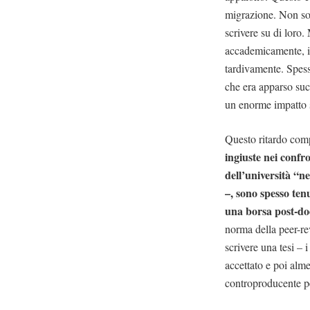
migrazione. Non solo
scrivere su di loro.
accademicamente, il 
tardivamente. Spess
che era apparso suc
un enorme impatto s
Questo ritardo comp
ingiuste nei confro
dell’università “ne
–, sono spesso ten
una borsa post-do
norma della peer-re
scrivere una tesi – 
accettato e poi alm
controproducente per