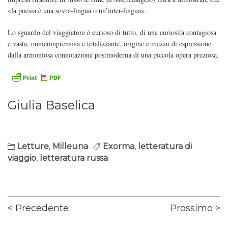
«la poesia è una sovra-lingua o un’inter-lingua».
Lo sguardo del viaggiatore è curioso di tutto, di una curiosità contagiosa
e vasta, onnicomprensiva e totalizzante, origine e mezzo di espressione
dalla armoniosa connotazione postmoderna di una piccola opera preziosa.
Giulia Baselica
Letture
,
Milleuna
Exorma
,
letteratura di
viaggio
,
letteratura russa
Navigazione
Previous
Ne
Precedente
Prossimo
articoli
post:
pos