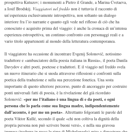
prospettiva Kutuzov; i monumenti a Pietro il Grande, a Marina Cvetaeva,
a Iosif Brodskij.
Viaggiatori nel freddo
non è tuttavia il racconto di
un’esperienza esclusivamente introspettiva, non soltanto un dialogo
interiore fra l’io narrante e quanto egli vede nel riflesso di ciò che ha
conosciuto e acquisito prima del viaggio: è anche la cronaca di un’intensa
esperienza estrospettiva, un continuo confronto con personaggi reali e a
vario titolo appartenenti al mondo della letteratura contemporanea.
Il viaggiatore ha occasione di incontrare Evgenij Solonovič, notissimo
traduttore e «ambasciatore della poesia italiana in Russia», il poeta Danila
Davydov e altri poeti, poetesse e traduttori. E il viaggio nel freddo svela
un nuovo itinerario che si snoda attraverso riflessioni e confronti sulla
poetica della traduzione e sulla sua percezione fonetica. Una sosta
importante di questo ulteriore percorso, punto di ancoraggio per costruire
ponti universali fatti di poesia, è la rivelazione del già ricordato
«per me l’italiano è una lingua di e da poeti, e ogni
Solonovič:
persona che lo parla come sua lingua madre, indipendentemente
dall’accento, è per me un poeta»
. Altrettanto folgoranti le parole del
poeta Viktor Kullé, secondo il quale «chi non coltiva la dignità della
propria persona non può scrivere buoni versi», e nella sua gravosa
impresa (tradurre in russo le rime di Michelangelo) mira a dimostrare che