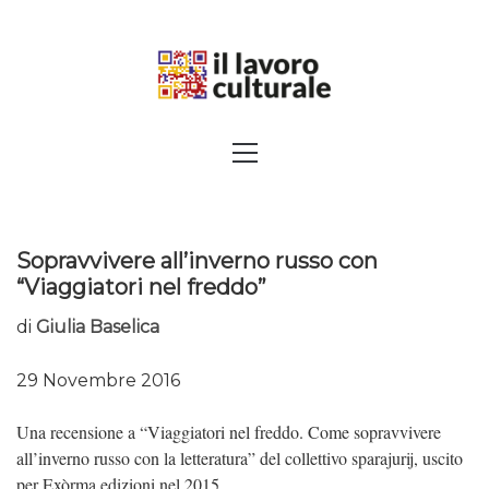
Skip
to
content
SPALANCARE LE FINESTRE DEI
Primary
Menu
SAPERI, AFFACCIARSI SUL
CONTEMPORANEO
Sopravvivere all’inverno russo con
“Viaggiatori nel freddo”
di
Giulia Baselica
29 Novembre 2016
Una recensione a “Viaggiatori nel freddo. Come sopravvivere
all’inverno russo con la letteratura” del collettivo sparajurij, uscito
per Exòrma edizioni nel 2015.