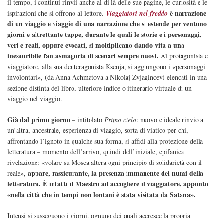
il tempo, i continui rinvii anche al di là delle sue pagine, le curiosità e le
è narrazione
ispirazioni che si offrono al lettore.
Viaggiatori nel freddo
di un viaggio e viaggio di una narrazione che si estende per ventuno
giorni e altrettante tappe, durante le quali le storie e i personaggi,
veri e reali, oppure evocati, si moltiplicano dando vita a una
inesauribile fantasmagoria di scenari sempre nuovi.
Al protagonista e
viaggiatore, alla sua deuteragonista Ksenja, si aggiungono i «personaggi
involontari», (da Anna Achmatova a Nikolaj Zvjagincev) elencati in una
sezione distinta del libro, ulteriore indice o itinerario virtuale di un
viaggio nel viaggio.
Già dal primo giorno
– intitolato
Primo cielo
: nuovo e ideale rinvio a
un’altra, ancestrale, esperienza di viaggio, sorta di viatico per chi,
affrontando l’ignoto in qualche sua forma, si affidi alla protezione della
letteratura – momento dell’arrivo, quindi dell’iniziale, epifanica
rivelazione: «volare su Mosca altera ogni principio di solidarietà con il
appare, rassicurante, la presenza immanente dei numi della
reale»,
letteratura. È infatti il Maestro ad accogliere il viaggiatore, appunto
«nella città che in tempi non lontani è stata visitata da Satana».
Intensi si susseguono i giorni, ognuno dei quali accresce la propria