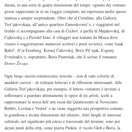
durata, in una sorta di quarta dimensione del tempo: ognuno dei ventuno
giorni rappresenta in sé un viaggio compiuto, un’esperienza molto spesso
inattesa e sempre sorprendente. Oltre che al Cremlino, alla Galleria
Tret’jakovskaja, all’antico quartiere Zamoskvoreč’e, i viaggiatori nel
freddo ci accompagnano alla casa di Čechov, a quella di Majakovskij, di
Čajkovskij e a Peredel’kino, il villaggio non lontano da Mosca dove
vissero o soggiornarono numerosi scrittori e poeti sovietici, come Isaak
Babel’, Il’ja Erenburg, Kornej Čukovskij, Boris Pil’njak, Evgenij
Evtušenko, e, soprattutto, Boris Pasternak, che lì scrisse il romanzo
Dottor Živago
.
Ogni luogo suscita reminiscenze storiche – non di rado colorite di
aneddoti curiosi – di richiami letterari e di riflessioni interessanti. Alla
Galleria Tret’jakovskaja, per esempio, il lettore-visitatore è invitato a
soffermarsi a guardare attentamente le opere di tre artisti, scelti a
rappresentare la storia dell’arte russa dal Quattrocento al Novecento:
Rublëv, Levitan e Vrubel’ e ne viene suggerita una prospettiva comune:
la grandiosa e arcana dimensione del silenzio. Altri luoghi di interesse
culturale, nel significato più esteso e trasversale del termine, sono poi
alcuni punti della città, come piazza Puškin, il vicolo Gleb e Boris, la