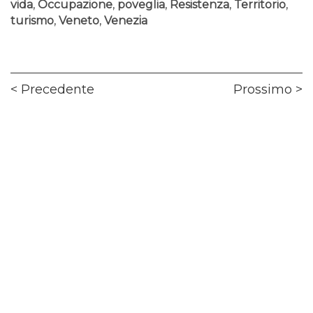
vida
,
Occupazione
,
poveglia
,
Resistenza
,
Territorio
,
turismo
,
Veneto
,
Venezia
Navigazione
Previous
Ne
Precedente
Prossimo
articoli
post:
pos