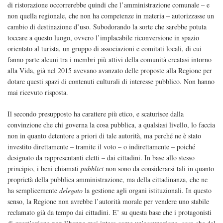
di ristorazione occorrerebbe quindi che l’amministrazione comunale – e
non quella regionale, che non ha competenze in materia – autorizzasse un
cambio di destinazione d’uso. Subodorando la sorte che sarebbe potuta
toccare a questo luogo, ovvero l’implacabile riconversione in spazio
orientato al turista, un gruppo di associazioni e comitati locali, di cui
fanno parte alcuni tra i membri più attivi della comunità creatasi intorno
alla Vida, già nel 2015 avevano avanzato delle proposte alla Regione per
dotare questi spazi di contenuti culturali di interesse pubblico. Non hanno
mai ricevuto risposta.
Il secondo presupposto ha carattere più etico, e scaturisce dalla
convinzione che chi governa la cosa pubblica, a qualsiasi livello, lo faccia
non in quanto detentore a priori di tale autorità, ma perché ne è stato
investito direttamente – tramite il voto – o indirettamente – poiché
designato da rappresentanti eletti – dai cittadini. In base allo stesso
principio, i beni chiamati
pubblici
non sono da considerarsi tali in quanto
proprietà della pubblica amministrazione, ma della cittadinanza, che ne
ha semplicemente
delegato
la gestione agli organi istituzionali. In questo
senso, la Regione non avrebbe l’autorità morale per vendere uno stabile
reclamato già da tempo dai cittadini. E’ su questa base che i protagonisti