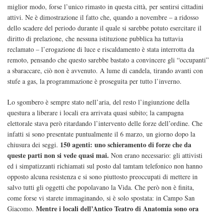
miglior modo, forse l’unico rimasto in questa città, per sentirsi cittadini
attivi. Ne è dimostrazione il fatto che, quando a novembre – a ridosso
dello scadere del periodo durante il quale si sarebbe potuto esercitare il
diritto di prelazione, che nessuna istituzione pubblica ha tuttavia
reclamato – l’erogazione di luce e riscaldamento è stata interrotta da
remoto, pensando che questo sarebbe bastato a convincere gli “occupanti”
a sbaraccare, ciò non è avvenuto. A lume di candela, tirando avanti con
stufe a gas, la programmazione è proseguita per tutto l’inverno.
Lo sgombero è sempre stato nell’aria, del resto l’ingiunzione della
questura a liberare i locali era arrivata quasi subito; la campagna
elettorale stava però ritardando l’intervento delle forze dell’ordine. Che
infatti si sono presentate puntualmente il 6 marzo, un giorno dopo la
150 agenti: uno schieramento di forze che da
chiusura dei seggi.
queste parti non si vede quasi mai.
Non erano necessario: gli attivisti
ed i simpatizzanti richiamati sul posto dal tamtam telefonico non hanno
opposto alcuna resistenza e si sono piuttosto preoccupati di mettere in
salvo tutti gli oggetti che popolavano la Vida. Che però non è finita,
come forse vi starete immaginando, si è solo spostata: in Campo San
Mentre i locali dell’Antico Teatro di Anatomia sono ora
Giacomo.