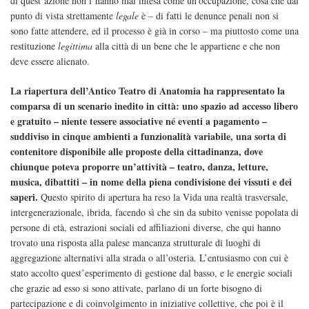
di quest’azione non l’hanno mai intesa come un’occupazione, cosa che dal
punto di vista strettamente
legale
è – di fatti le denunce penali non si
sono fatte attendere, ed il processo è già in corso – ma piuttosto come una
restituzione
legittima
alla città di un bene che le appartiene e che non
deve essere alienato.
La riapertura dell’Antico Teatro di Anatomia ha rappresentato la
comparsa di un scenario inedito in città: uno spazio ad accesso libero
e gratuito – niente tessere associative né eventi a pagamento –
suddiviso in cinque ambienti a funzionalità variabile, una sorta di
contenitore disponibile alle proposte della cittadinanza, dove
chiunque poteva proporre un’attività – teatro, danza, letture,
musica, dibattiti – in nome della piena condivisione dei vissuti e dei
saperi.
Questo spirito di apertura ha reso la Vida una realtà trasversale,
intergenerazionale, ibrida, facendo sì che sin da subito venisse popolata di
persone di età, estrazioni sociali ed affiliazioni diverse, che qui hanno
trovato una risposta alla palese mancanza strutturale di luoghi di
aggregazione alternativi alla strada o all’osteria. L’entusiasmo con cui è
stato accolto quest’esperimento di gestione dal basso, e le energie sociali
che grazie ad esso si sono attivate, parlano di un forte bisogno di
partecipazione e di coinvolgimento in iniziative collettive, che poi è il