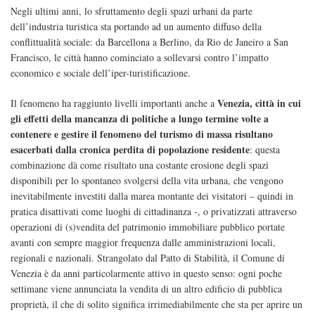
Negli ultimi anni, lo sfruttamento degli spazi urbani da parte
dell’industria turistica sta portando ad un aumento diffuso della
conflittualità sociale: da Barcellona a Berlino, da Rio de Janeiro a San
Francisco, le città hanno cominciato a sollevarsi contro l’impatto
economico e sociale dell’iper-turistificazione.
Venezia, città in cui
Il fenomeno ha raggiunto livelli importanti anche a
gli effetti della mancanza di politiche a lungo termine volte a
contenere e gestire il fenomeno del turismo di massa risultano
esacerbati dalla cronica perdita di popolazione residente
: questa
combinazione dà come risultato una costante erosione degli spazi
disponibili per lo spontaneo svolgersi della vita urbana, che vengono
inevitabilmente investiti dalla marea montante dei visitatori – quindi in
pratica disattivati come luoghi di cittadinanza -, o privatizzati attraverso
operazioni di (s)vendita del patrimonio immobiliare pubblico portate
avanti con sempre maggior frequenza dalle amministrazioni locali,
regionali e nazionali. Strangolato dal Patto di Stabilità, il Comune di
Venezia è da anni particolarmente attivo in questo senso: ogni poche
settimane viene annunciata la vendita di un altro edificio di pubblica
proprietà, il che di solito significa irrimediabilmente che sta per aprire un