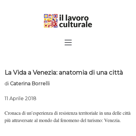
Skip
to
content
SPALANCARE LE FINESTRE DEI
Primary
Menu
SAPERI, AFFACCIARSI SUL
CONTEMPORANEO
La Vida a Venezia: anatomia di una città
di
Caterina Borrelli
11 Aprile 2018
Cronaca di un’esperienza di resistenza territoriale in una delle città
più attraversate al mondo dal fenomeno del turismo: Venezia.