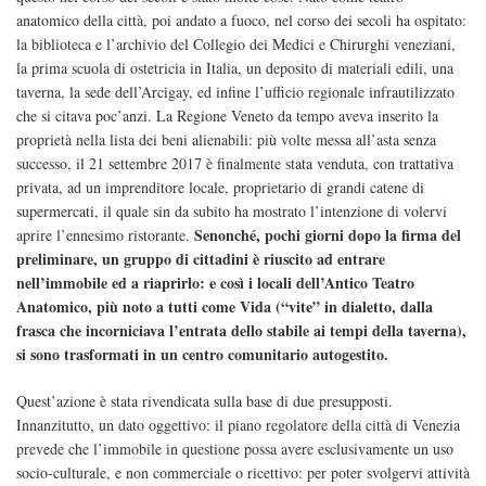
anatomico della città, poi andato a fuoco, nel corso dei secoli ha ospitato:
la biblioteca e l’archivio del Collegio dei Medici e Chirurghi veneziani,
la prima scuola di ostetricia in Italia, un deposito di materiali edili, una
taverna, la sede dell’Arcigay, ed infine l’ufficio regionale infrautilizzato
che si citava poc’anzi. La Regione Veneto da tempo aveva inserito la
proprietà nella lista dei beni alienabili: più volte messa all’asta senza
successo, il 21 settembre 2017 è finalmente stata venduta, con trattativa
privata, ad un imprenditore locale, proprietario di grandi catene di
supermercati, il quale sin da subito ha mostrato l’intenzione di volervi
Senonché, pochi giorni dopo la firma del
aprire l’ennesimo ristorante.
preliminare, un gruppo di cittadini è riuscito ad entrare
nell’immobile ed a riaprirlo: e così i locali dell’Antico Teatro
Anatomico, più noto a tutti come Vida (“vite” in dialetto, dalla
frasca che incorniciava l’entrata dello stabile ai tempi della taverna),
si sono trasformati in un centro comunitario autogestito.
Quest’azione è stata rivendicata sulla base di due presupposti.
Innanzitutto, un dato oggettivo: il piano regolatore della città di Venezia
prevede che l’immobile in questione possa avere esclusivamente un uso
socio-culturale, e non commerciale o ricettivo: per poter svolgervi attività