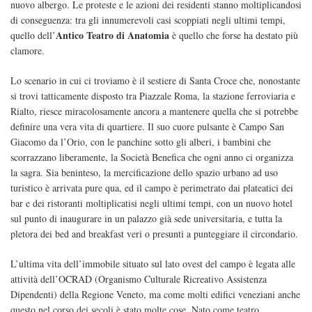
nuovo albergo. Le proteste e le azioni dei residenti stanno moltiplicandosi
di conseguenza: tra gli innumerevoli casi scoppiati negli ultimi tempi,
Antico Teatro di Anatomia
quello dell’
è quello che forse ha destato più
clamore.
Lo scenario in cui ci troviamo è il sestiere di Santa Croce che, nonostante
si trovi tatticamente disposto tra Piazzale Roma, la stazione ferroviaria e
Rialto, riesce miracolosamente ancora a mantenere quella che si potrebbe
definire una vera vita di quartiere. Il suo cuore pulsante è Campo San
Giacomo da l’Orio, con le panchine sotto gli alberi, i bambini che
scorrazzano liberamente, la Società Benefica che ogni anno ci organizza
la sagra. Sia beninteso, la mercificazione dello spazio urbano ad uso
turistico è arrivata pure qua, ed il campo è perimetrato dai plateatici dei
bar e dei ristoranti moltiplicatisi negli ultimi tempi, con un nuovo hotel
sul punto di inaugurare in un palazzo già sede universitaria, e tutta la
pletora dei bed and breakfast veri o presunti a punteggiare il circondario.
L’ultima vita dell’immobile situato sul lato ovest del campo è legata alle
attività dell’OCRAD (Organismo Culturale Ricreativo Assistenza
Dipendenti) della Regione Veneto, ma come molti edifici veneziani anche
questo nel corso dei secoli è stato molte cose. Nato come teatro