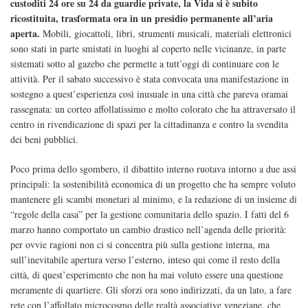
custoditi 24 ore su 24 da guardie private, la Vida si è subito
ricostituita, trasformata ora in un presidio permanente all’aria
aperta.
Mobili, giocattoli, libri, strumenti musicali, materiali elettronici
sono stati in parte smistati in luoghi al coperto nelle vicinanze, in parte
sistemati sotto al gazebo che permette a tutt’oggi di continuare con le
attività. Per il sabato successivo è stata convocata una manifestazione in
sostegno a quest’esperienza così inusuale in una città che pareva oramai
rassegnata: un corteo affollatissimo e molto colorato che ha attraversato il
centro in rivendicazione di spazi per la cittadinanza e contro la svendita
dei beni pubblici.
Poco prima dello sgombero, il dibattito interno ruotava intorno a due assi
principali: la sostenibilità economica di un progetto che ha sempre voluto
mantenere gli scambi monetari al minimo, e la redazione di un insieme di
“regole della casa” per la gestione comunitaria dello spazio. I fatti del 6
marzo hanno comportato un cambio drastico nell’agenda delle priorità:
per ovvie ragioni non ci si concentra più sulla gestione interna, ma
sull’inevitabile apertura verso l’esterno, inteso qui come il resto della
città, di quest’esperimento che non ha mai voluto essere una questione
meramente di quartiere. Gli sforzi ora sono indirizzati, da un lato, a fare
rete con l’affollato microcosmo delle realtà associative veneziane, che