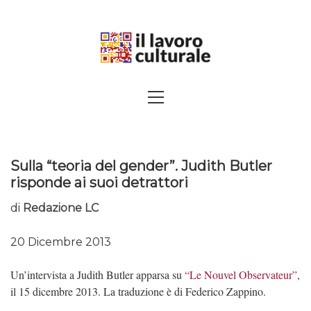
Skip
to
content
SPALANCARE LE FINESTRE DEI
Primary
Menu
SAPERI, AFFACCIARSI SUL
CONTEMPORANEO
Sulla “teoria del gender”. Judith Butler
risponde ai suoi detrattori
di
Redazione LC
20 Dicembre 2013
Un’intervista a Judith Butler apparsa su
“Le Nouvel Observateur”
,
il 15 dicembre 2013. La traduzione è di Federico Zappino.