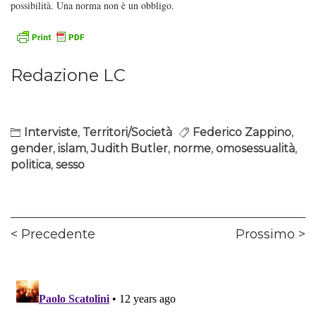
possibilità. Una norma non è un obbligo.
Redazione LC
Interviste
,
Territori/Società
Federico Zappino
,
gender
,
islam
,
Judith Butler
,
norme
,
omosessualità
,
politica
,
sesso
Navigazione
Previous
Ne
Precedente
Prossimo
articoli
post:
pos