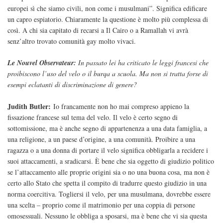
europei sì che siamo civili, non come i musulmani”. Significa edificare
un capro espiatorio. Chiaramente la questione è molto più complessa di
così. A chi sia capitato di recarsi a Il Cairo o a Ramallah vi avrà
senz’altro trovato comunità gay molto vivaci.
Le Nouvel Observateur:
In passato lei ha criticato le leggi francesi che
proibiscono l’uso del velo o il burqa a scuola. Ma non si tratta forse di
esempi eclatanti di discriminazione di genere?
Judith Butler:
Io francamente non ho mai compreso appieno la
fissazione francese sul tema del velo. Il velo è certo segno di
sottomissione, ma è anche segno di appartenenza a una data famiglia, a
una religione, a un paese d’origine, a una comunità. Proibire a una
ragazza o a una donna di portare il velo significa obbligarla a recidere i
suoi attaccamenti, a sradicarsi. È bene che sia oggetto di giudizio politico
se l’attaccamento alle proprie origini sia o no una buona cosa, ma non è
certo allo Stato che spetta il compito di tradurre questo giudizio in una
norma coercitiva. Togliersi il velo, per una musulmana, dovrebbe essere
una scelta – proprio come il matrimonio per una coppia di persone
omosessuali. Nessuno le obbliga a sposarsi, ma è bene che vi sia questa