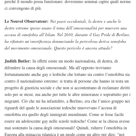
perché il mondo possa funzionare: dovremmo semmai capire quali norme
ci convengono di più.
Le Nouvel Observateur:
Nei paesi occidentali, le destre e anche le
destre estreme spesso usano il tema dell’omosessualità per muovere una
accusa di omofobia all’Islam. Nel 2010, durante il Gay Pride di Berlino,
ha rifiutato un’onorificenza denunciando la pericolosa deriva xenofoba
del movimento omosessuale. Questo pericolo è ancora attuale?
Judith Butler:
In effetti esiste un modo nazionalista, di destra, di
difendere la causa degli omosessuali. Ma all’opposto troviamo
fortunatamente anche gay e lesbiche che lottano sia contro l’omofobia sia
contro il nazionalismo estremo: si tratta di persone che hanno in testa un
progetto di giustizia sociale e che non si accontentano di reclamare diritti
solo per se stessi, ma anche per tutte le altre minoranze e soprattutto per i
migranti. Ciò che mi ha infastidito, a Berlino, era che l’unico gruppo nei
riguardi del quale le associazioni tedesche muovevano l’accusa di
omofobia era quello degli immigrati musulmani. Come se fosse facile
essere un adolescente gay nelle scuole tedesche! Come se la chiesa avesse
mai sostenuto la causa degli omosessuali! Quindi, ridurre l’omofobia in
Europa alla minaccia islamica è un modo come un altro per dire: “noi