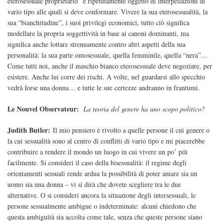
eterosessuale proprietario” è ripetutamente oggetto di interpellazioni di
vario tipo alle quali si deve conformare. Vivere la sua eterosessualità, la
sua “bianchitudine”, i suoi privilegi economici, tutto ciò significa
modellare la propria soggettività in base ai canoni dominanti, ma
significa anche lottare strenuamente contro altri aspetti della sua
personalità: la sua parte omosessuale, quella femminile, quella “nera”…
Come tutti noi, anche il maschio bianco eterosessuale deve negoziare, per
esistere. Anche lui corre dei rischi. A volte, nel guardarsi allo specchio
vedrà forse una donna… e tutte le sue certezze andranno in frantumi.
Le Nouvel Observateur:
La teoria del genere ha uno scopo politico?
Judith Butler:
Il mio pensiero è rivolto a quelle persone il cui genere o
la cui sessualità sono al centro di conflitti di vario tipo e mi piacerebbe
contribuire a rendere il mondo un luogo in cui vivere un po’ più
facilmente. Si consideri il caso della bisessualità: il regime degli
orientamenti sessuali rende ardua la possibilità di poter amare sia un
uomo sia una donna – vi si dirà che dovete scegliere tra le due
alternative. O si consideri ancora la situazione degli intersessuali, le
persone sessualmente ambigue o indeterminate: alcuni chiedono che
questa ambiguità sia accolta come tale, senza che queste persone siano