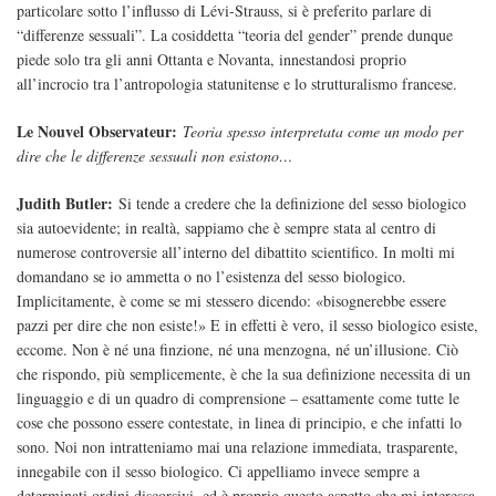
particolare sotto l’influsso di Lévi-Strauss, si è preferito parlare di
“differenze sessuali”. La cosiddetta “teoria del gender” prende dunque
piede solo tra gli anni Ottanta e Novanta, innestandosi proprio
all’incrocio tra l’antropologia statunitense e lo strutturalismo francese.
Le Nouvel Observateur:
Teoria spesso interpretata come un modo per
dire che le differenze sessuali non esistono…
Judith Butler:
Si tende a credere che la definizione del sesso biologico
sia autoevidente; in realtà, sappiamo che è sempre stata al centro di
numerose controversie all’interno del dibattito scientifico. In molti mi
domandano se io ammetta o no l’esistenza del sesso biologico.
Implicitamente, è come se mi stessero dicendo: «bisognerebbe essere
pazzi per dire che non esiste!» E in effetti è vero, il sesso biologico esiste,
eccome. Non è né una finzione, né una menzogna, né un’illusione. Ciò
che rispondo, più semplicemente, è che la sua definizione necessita di un
linguaggio e di un quadro di comprensione – esattamente come tutte le
cose che possono essere contestate, in linea di principio, e che infatti lo
sono. Noi non intratteniamo mai una relazione immediata, trasparente,
innegabile con il sesso biologico. Ci appelliamo invece sempre a
determinati ordini discorsivi, ed è proprio questo aspetto che mi interessa.