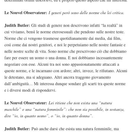
Le Nouvel Observateur:
I generi però sono delle norme che lei critica.
Judith Butler:
Gli studi di genere non descrivono infatti “la realtà” in
cui viviamo, bensì le norme eterosessuali che pendono sulle nostre teste.
Norme che ci vengono trasmesse quotidianamente dai media, dai film,
così come dai nostri genitori, e noi le perpetuiamo nelle nostre fantasie e
nelle nostre scelte di vita. Sono norme che prescrivono ciò che dobbiamo
fare per essere un uomo o una donna. E noi dobbiamo incessantemente
negoziare con esse. Alcuni tra noi sono appassionatamente attaccati a
queste norme, e le incarnano con ardore; altri, invece, le rifiutano. Alcuni
le detestano, ma si adeguano. Altri ancora traggono giovamento
dall’ambiguità… Mi interessa dunque sondare gli scarti tra queste norme
e i diversi modi di rispondervi.
Le Nouvel Observateur:
Lei ritiene che non esista una “natura
maschile” e una “natura femminile”: che non sia possibile, in sostanza,
dire “io, in quanto uomo”, o “io, in quanto donna”.
Judith Butler:
Può anche darsi che esista una natura femminile, ma