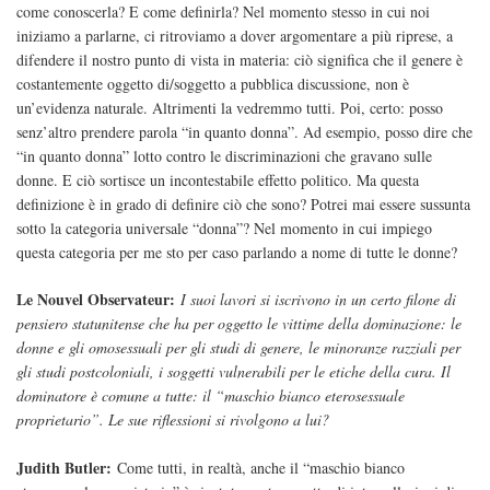
come conoscerla? E come definirla? Nel momento stesso in cui noi
iniziamo a parlarne, ci ritroviamo a dover argomentare a più riprese, a
difendere il nostro punto di vista in materia: ciò significa che il genere è
costantemente oggetto di/soggetto a pubblica discussione, non è
un’evidenza naturale. Altrimenti la vedremmo tutti. Poi, certo: posso
senz’altro prendere parola “in quanto donna”. Ad esempio, posso dire che
“in quanto donna” lotto contro le discriminazioni che gravano sulle
donne. E ciò sortisce un incontestabile effetto politico. Ma questa
definizione è in grado di definire ciò che sono? Potrei mai essere sussunta
sotto la categoria universale “donna”? Nel momento in cui impiego
questa categoria per me sto per caso parlando a nome di tutte le donne?
Le Nouvel Observateur:
I suoi lavori si iscrivono in un certo filone di
pensiero statunitense che ha per oggetto le vittime della dominazione: le
donne e gli omosessuali per gli studi di genere, le minoranze razziali per
gli studi postcoloniali, i soggetti vulnerabili per le etiche della cura. Il
dominatore è comune a tutte: il “maschio bianco eterosessuale
proprietario”. Le sue riflessioni si rivolgono a lui?
Judith Butler:
Come tutti, in realtà, anche il “maschio bianco