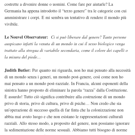
costrette a divenire donne o uomini. Come fare per aiutarle? La
Germania ha appena introdotto il “terzo genere” tra le categorie con cui
amministrare i corpi. E mi sembra un tentativo di rendere il mondo più
vivibile.
Le Nouvel Observateur:
Ci si può liberare dal genere? Tante persone
auspicano infatti la venuta di un mondo in cui il sesso biologico venga
trattato alla stregua di variabile secondaria, come il colore dei capelli o
la misura del piede…
Judith Butler:
Per quanto mi riguarda, non ho mai pensato alla necessità
di un mondo senza i generi, un mondo post-genere, così come non ho
mai pensato a un mondo post-razziale. In Francia, alcuni esponenti della
sinistra hanno proposto di eliminare la parola “razza” dalla Costituzione.
È assurdo! Tutto ciò significa contribuire alla costruzione di un mondo
privo di storia, privo di cultura, privo di psiche… Non credo che sia
un’operazione di successo quella di far finta che la colonizzazione non
abbia mai avuto luogo e che non esistano le rappresentazioni culturali
razziali. Allo stesso modo, a proposito del genere, non possiamo ignorare
la sedimentazione delle norme sessuali. Abbiamo tutti bisogno di norme