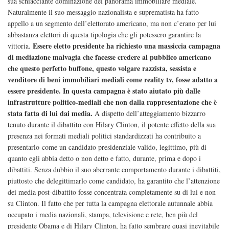
sua schiacciante dominazione del panorama immobiliare mediale.
Naturalmente il suo messaggio nazionalista e suprematista ha fatto
appello a un segmento dell’elettorato americano, ma non c’erano per lui
abbastanza elettori di questa tipologia che gli potessero garantire la
Essere eletto presidente ha richiesto una massiccia campagna
vittoria.
di mediazione malvagia che facesse credere al pubblico americano
che questo perfetto buffone, questo volgare razzista, sessista e
venditore di beni immobiliari mediali come reality tv, fosse adatto a
essere presidente. In questa campagna è stato aiutato più dalle
infrastrutture politico-mediali che non dalla rappresentazione che è
stata fatta di lui dai media.
A dispetto dell’atteggiamento bizzarro
tenuto durante il dibattito con Hilary Clinton, il potente effetto della sua
presenza nei formati mediali politici standardizzati ha contribuito a
presentarlo
come un candidato presidenziale valido, legittimo, più di
quanto egli abbia detto o non detto e fatto, durante, prima e dopo i
dibattiti. Senza dubbio il suo aberrante comportamento durante i dibattiti,
piuttosto che delegittimarlo come candidato, ha garantito che l’attenzione
dei media post-dibattito fosse concentrata completamente su di lui e non
su Clinton. Il fatto che per tutta la campagna elettorale autunnale abbia
occupato i media nazionali, stampa, televisione e rete, ben più del
presidente Obama e di Hilary Clinton, ha fatto sembrare quasi inevitabile