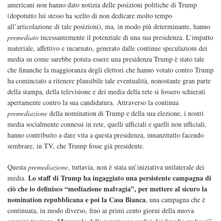
americani non hanno dato notizia delle posizioni politiche di Trump
(dopotutto lui stesso ha scelto di non dedicare molto tempo
all’articolazione di tale posizioni), ma, in modo più determinante, hanno
premediato
incessantemente il potenziale di una sua presidenza. L’impatto
materiale, affettivo e incarnato, generato dalle continue speculazioni dei
media su come sarebbe potuta essere una presidenza Trump è stato tale
che finanche la maggioranza degli elettori che hanno votato contro Trump
ha cominciato a ritenere plausibile tale eventualità, nonostante gran parte
della stampa, della televisione e dei media della rete si fossero schierati
apertamente contro la sua candidatura.
Attraverso la continua
premediazione
della nomination di Trump e della sua elezione, i nostri
media socialmente connessi in rete, quelli ufficiali e quelli non ufficiali,
hanno contribuito a dare vita a questa presidenza, innanzitutto facendo
sembrare, in TV, che Trump fosse già presidente.
Questa
premediazione
, tuttavia, non è stata un’iniziativa unilaterale dei
Lo staff di Trump ha ingaggiato una persistente campagna di
media.
ciò che io definisco “mediazione malvagia”, per mettere al sicuro la
nomination repubblicana e poi la Casa Bianca
, una campagna che è
continuata, in modo diverso, fino ai primi cento giorni della nuova