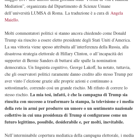
Mediation
”
, organizzata dal Dipartimento di Scienze Umane
dell’università LUMSA di Roma. La traduzione è a cura di
Angela
Maiello
.
Molti commentatori politici si stanno ancora chiedendo come Donald
Trump sia riuscito a essere eletto presidente degli Stati Uniti d’America.
La sua vittoria viene spesso attribuita all’interferenza della Russia, alla
disastrosa strategia elettorale di Hillary Clinton, o all’incapacità dei
supporter di Bernie Sanders di buttarsi alle spalle la nomination
democratica. Un linguista cognitivo, George Lakoff, ha notato, tuttavia,
che gli osservatori politici raramente danno credito allo stesso Trump per
aver vinto l’elezione grazie alle proprie azioni e continuano a
sottostimarlo, correndo così un grande rischio. Mi rifiuto di correre lo
La mia tesi, infatti, è che la campagna di Trump sia
stesso rischio.
riuscita con successo a trasformare la stampa, la televisione e i media
della rete in armi per produrre un umore o un sentimento nazionale
collettivo in cui una presidenza di Trump si configurasse come un
futuro legittimo, possibile, desiderabile e, per molti, inevitabile.
Nell’interminabile copertura mediatica della campagna elettorale, i media