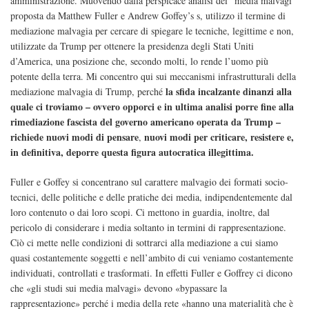
amministrazione. Muovendo dalla perspicace analisi dei “media malvagi”
proposta da Matthew Fuller e Andrew Goffey’s s, utilizzo il termine di
mediazione malvagia per cercare di spiegare le tecniche, legittime e non,
utilizzate da Trump per ottenere la presidenza degli Stati Uniti
d’America, una posizione che, secondo molti, lo rende l’uomo più
potente della terra. Mi concentro qui sui meccanismi infrastrutturali della
la sfida incalzante dinanzi alla
mediazione malvagia di Trump, perché
quale ci troviamo – ovvero opporci e in ultima analisi porre fine alla
rimediazione fascista del governo americano operata da Trump –
richiede nuovi modi di pensare
nuovi modi per criticare, resistere e,
,
in definitiva, deporre questa figura autocratica illegittima.
Fuller e Goffey si concentrano sul carattere malvagio dei formati socio-
tecnici, delle politiche e delle pratiche dei media, indipendentemente dal
loro contenuto o dai loro scopi. Ci mettono in guardia, inoltre, dal
pericolo di considerare i media soltanto in termini di rappresentazione.
Ciò ci mette nelle condizioni
di sottrarci alla mediazione a cui siamo
quasi costantemente soggetti e nell’ambito di cui veniamo costantemente
individuati, controllati e trasformati. In effetti Fuller e Goffrey ci dicono
che «gli studi sui media malvagi» devono «bypassare la
rappresentazione» perché i media della rete «hanno una materialità che è