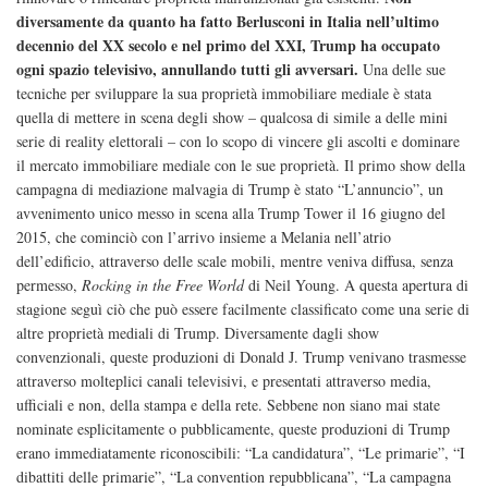
diversamente da quanto ha fatto Berlusconi in Italia nell’ultimo
decennio del XX secolo e nel primo del XXI, Trump ha occupato
ogni spazio televisivo, annullando tutti gli avversari.
Una delle sue
tecniche per sviluppare la sua proprietà immobiliare mediale è stata
quella di mettere in scena degli show – qualcosa di simile a delle mini
serie di reality elettorali – con lo scopo di vincere gli ascolti e dominare
il mercato immobiliare mediale con le sue proprietà. Il primo show della
campagna di mediazione malvagia di Trump è stato “L’annuncio”, un
avvenimento unico messo in scena alla Trump Tower il 16 giugno del
2015, che cominciò con l’arrivo insieme a Melania nell’atrio
dell’edificio, attraverso delle scale mobili, mentre veniva diffusa, senza
permesso,
Rocking in the Free World
di Neil Young. A questa apertura di
stagione seguì ciò che può essere facilmente classificato come una serie di
altre proprietà mediali di Trump. Diversamente dagli show
convenzionali, queste produzioni di Donald J. Trump venivano trasmesse
attraverso molteplici canali televisivi, e presentati attraverso media,
ufficiali e non, della stampa e della rete. Sebbene non siano mai state
nominate esplicitamente o pubblicamente, queste produzioni di Trump
erano immediatamente riconoscibili: “La candidatura”, “Le primarie”, “I
dibattiti delle primarie”, “La convention repubblicana”, “La campagna