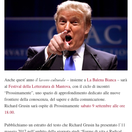
Anche quest’anno
il lavoro culturale
– insieme a
La Balena Bianca
– sarà
al
Festival della Letteratura di Mantova
, con il ciclo di incontri
“Prossimamente”, uno spazio di approfondimento dedicato alle nuove
frontiere della conoscenza, del sapere e della comunicazione.
Richard Grusin sarà ospite di Prossimamente
sabato 9 settembre alle ore
18.00
.
Pubblichiamo un estratto del testo che Richard Grusin ha presentato l’11
maggio 2017 nell’ambito della giornata studi
“
Forme di vita e Radical