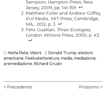
Sampson, Hampton Press, New
Jersey, 2009, pp. 141–159
Matthew Fuller and Andrew Goffey,
Evil Media,
MIT Press, Cambridge,
MA, 2012, p. 3
Felix Guattari,
Three Ecologies
,
London: Athlone Press, 2000, p. 43.
Nella Rete
,
Visioni
Donald Trump
,
elezioni
americane
,
Festivaletteratura
,
media
,
mediazione
,
premediazione
,
Richard Grusin
Navigazione
Previous
Ne
Precedente
Prossimo
articoli
post:
pos