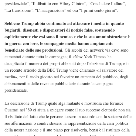
presidenziale”, “Il dibattito con Hilary Clinton”, “Concludere l’affare”,
“La transizione”, “L’inaugurazione” ed ora “I primi cento giorni”.
Sebbene Trump abbia continuato ad attaccare i media in quanto
bugiardi, disonesti e dispensatori di notizie false, sostenendo
esplicitamente che essi sono il nemico e che la sua amministrazione è
in guerra con loro, le compagnie media hanno ampiamente
beneficiato delle sue produzioni.
Gli ascolti dei network via cavo sono
aumentati durante tutta la campagna; il «New York Times» ha
decuplicato il numero dei propri abbonati dopo l’elezione di Trump; e in
un recente articolo della BBC Trump viene chiamato «il salvatore dei
media», per il ruolo giocato nel favorire un aumento del pubblico, degli
abbonamenti e delle revenue pubblicitarie durante la campagna
presidenziale.
La descrizione di Trump quale alga mutante e mostruosa che fornisce
Guattari nel ’89 ci aiuta a spiegare come il suo successo elettorale non sia
il risultato del fatto che le persone fossero in accordo con la sostanza delle
sue affermazioni o condividessero la rappresentazione della crisi politica
della nostra nazione e il suo piano per risolverla, bensì è il risultato
della