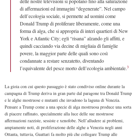
delle nostre televisioni si popolano fino alla saturazione
di affermazioni ed immagini “degenerate”. Nel campo
dell’ecologia sociale, si permette ad uomini come
Donald Trump di proliferare liberamente, come una
forma di alga, che si appropria di interi quartieri di New
York e Atlantic City; egli “risana” alzando gli affitti, e
quindi cacciando via decine di migliaia di famiglie
povere, la maggior parte delle quali sono così
condannate a restare senzatetto, diventando
3
l’equivalente del pesce morto dell’ecologia ambientale.
La gioia con cui questo passaggio è stato condiviso online durante la
campagna di Trump deriva in gran parte dal paragone tra Donald Trump
e le alghe mostruose e mutanti che invadono la laguna di Venezia.
Pensare a Trump come a una specie di alga mostruosa produce una sorta
di piacere raffinato, specialmente alla luce delle sue mostruose
affermazioni razziste, sessiste e xenofobe. Nell’alludere ai problemi,
ampiamente noti, di proliferazione delle alghe a Venezia negli anni
Ottanta, tuttavia, Guattari fa molto più che collegare Trump alle