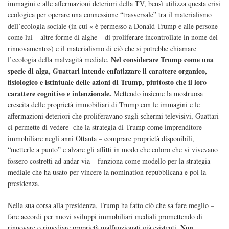
immagini e alle affermazioni deteriori della TV, bensì utilizza questa crisi
ecologica per operare una connessione “trasversale” tra il materialismo
dell’ecologia sociale (in cui « è permesso a Donald Trump e alle persone
come lui – altre forme di alghe – di proliferare incontrollate in nome del
rinnovamento») e il materialismo di ciò che si potrebbe chiamare
Nel considerare Trump come una
l’ecologia della malvagità mediale.
specie di alga, Guattari intende enfatizzare il carattere organico,
fisiologico e istintuale delle azioni di Trump, piuttosto che il loro
carattere cognitivo e intenzionale.
Mettendo insieme la mostruosa
crescita delle proprietà immobiliari di Trump con le immagini e le
affermazioni deteriori che proliferavano sugli schermi televisivi, Guattari
ci permette di vedere
che la strategia di Trump come imprenditore
immobiliare negli anni Ottanta – comprare proprietà disponibili,
“metterle a punto” e alzare gli affitti in modo che coloro che vi vivevano
fossero costretti ad andar via – funziona come modello per la strategia
mediale che ha usato per vincere la nomination repubblicana e poi la
presidenza.
Nella sua corsa alla presidenza, Trump ha fatto ciò che sa fare meglio –
fare accordi per nuovi sviluppi immobiliari mediali promettendo di
Non
rinnovare o rimediare proprietà malfunzionati già esistenti.