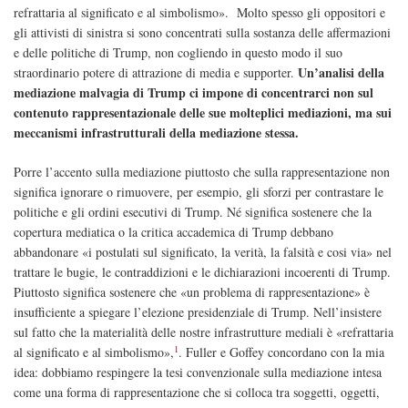
refrattaria al significato e al simbolismo». Molto spesso gli oppositori e
gli attivisti di sinistra si sono concentrati sulla sostanza delle affermazioni
e delle politiche di Trump, non cogliendo in questo modo il suo
Un’analisi della
straordinario potere di attrazione di media e supporter.
mediazione malvagia di Trump ci impone di concentrarci non sul
contenuto rappresentazionale delle sue molteplici mediazioni, ma sui
meccanismi infrastrutturali della mediazione stessa.
Porre l’accento sulla mediazione piuttosto che sulla rappresentazione non
significa ignorare o rimuovere, per esempio, gli sforzi per contrastare le
politiche e gli ordini esecutivi di Trump. Né significa sostenere che la
copertura mediatica o la critica accademica di Trump debbano
abbandonare «i postulati sul significato, la verità, la falsità e cosi via» nel
trattare le bugie, le contraddizioni e le dichiarazioni incoerenti di Trump.
Piuttosto significa sostenere che «un problema di rappresentazione» è
insufficiente a spiegare l’elezione presidenziale di Trump. Nell’insistere
sul fatto che la materialità delle nostre infrastrutture mediali è «refrattaria
1
al significato e al simbolismo»,
. Fuller e Goffey concordano con la mia
idea: dobbiamo respingere la tesi convenzionale sulla mediazione intesa
come una forma di rappresentazione che si colloca tra soggetti, oggetti,