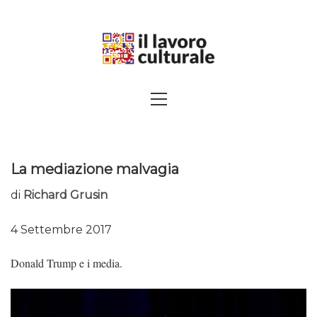
Skip
to
content
SPALANCARE LE FINESTRE DEI
Primary
Menu
SAPERI, AFFACCIARSI SUL
CONTEMPORANEO
La mediazione malvagia
di
Richard Grusin
4 Settembre 2017
Donald Trump e i media.