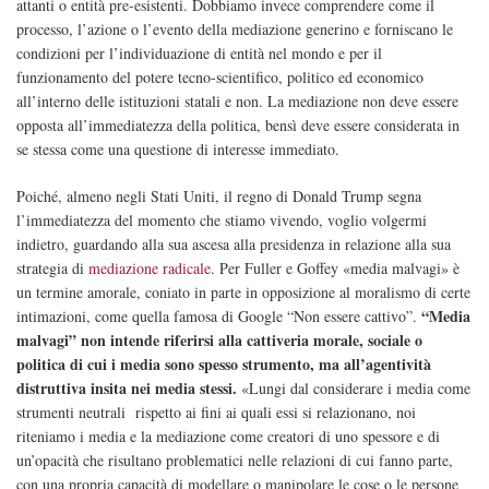
attanti o entità pre-esistenti. Dobbiamo invece comprendere come il
processo, l’azione o l’evento della mediazione generino e forniscano le
condizioni per l’individuazione di entità nel mondo e per il
funzionamento del potere tecno-scientifico, politico ed economico
all’interno delle istituzioni statali e non. La mediazione non deve essere
opposta all’immediatezza della politica, bensì deve essere considerata in
se stessa come una questione di interesse immediato.
Poiché, almeno negli Stati Uniti, il regno di Donald Trump segna
l’immediatezza del momento che stiamo vivendo, voglio volgermi
indietro, guardando alla sua ascesa alla presidenza in relazione alla sua
strategia di
mediazione radicale
. Per Fuller e Goffey «media malvagi» è
un termine amorale, coniato in parte in opposizione al moralismo di certe
“Media
intimazioni, come quella famosa di Google “Non essere cattivo”.
malvagi” non intende riferirsi alla cattiveria morale, sociale o
politica di cui i media sono spesso strumento, ma all’agentività
distruttiva insita nei media stessi.
«Lungi dal considerare i media come
strumenti neutrali
rispetto ai fini ai quali essi si relazionano, noi
riteniamo i media e la mediazione come creatori di uno spessore e di
un’opacità che risultano problematici nelle relazioni di cui fanno parte,
con una propria capacità di modellare o manipolare le cose o le persone