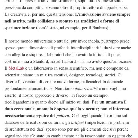
critica – rappresenta un valido strumento, soprattutto se messo sotto
pressione da compiti che vanno oltre il proprio settore di appartenenza.
L’innovazione avviene sempre
La creatività è, per me, questa tensione.
nell’attrito, nella collisione o scontro tra tradizioni e forme di
sperimentazione
(com’è stato, ad esempio, per il Bauhaus).
Il nostro mondo universitario attuale, pur invocandola, purtroppo perde
spesso questa dimensione di profonda interdisciplinarità, da vivere anche
con allegria e stupore. I laboratori che ho avuto la fortuna di poter
costruire – sia a Stanford, sia ad Harvard – hanno avuto quest’ambizione.
Il
MetaLab
è un laboratorio in senso scientifico, ma non è composto da
scienziati: siamo un mix tra creativi, designer, tecnologi, storici. Ci
diverte l’avventura di cercare nuove forme, radicandoci in domande
profondamente umanistiche. Non siamo
data scientist
e non vogliamo
esserlo: il nostro approccio è diverso. Ti faccio un esempio,
Per un umanista il
ricollegandomi a quanto dicevi all’inizio sui dati.
dato eccezionale, anomalo è spesso quello vincente; non ci interessa
necessariamente seguire dei
.
pattern
Così oggi quando lavoriamo sui
database delle istituzioni culturali, gli
artifact
(imperfezioni o problemi
di architettura nei dati) spesso sono per noi gli elementi decisivi perché
segnalano che c’è stato un cambiamento nella tassonomia: un oggetto che