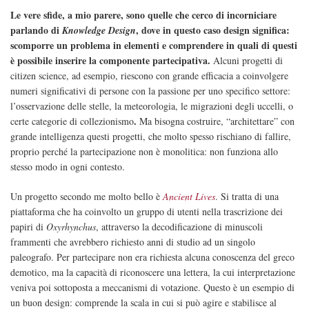
Le vere sfide, a mio parere, sono quelle che cerco di incorniciare
parlando di
, dove in questo caso design significa:
Knowledge Design
scomporre un problema in elementi e comprendere in quali di questi
è possibile inserire la componente partecipativa.
Alcuni progetti di
citizen science, ad esempio, riescono con grande efficacia a coinvolgere
numeri significativi di persone con la passione per uno specifico settore:
l’osservazione delle stelle, la meteorologia, le migrazioni degli uccelli, o
.
certe categorie di collezionismo
Ma bisogna costruire, “architettare” con
grande intelligenza questi progetti, che molto spesso rischiano di fallire,
proprio perché la partecipazione non è monolitica: non funziona allo
stesso modo in ogni contesto.
Un progetto secondo me molto bello è
Ancient Lives
. Si tratta di una
piattaforma che ha coinvolto un gruppo di utenti nella trascrizione dei
papiri di
Oxyrhynchus
, attraverso la decodificazione di minuscoli
frammenti che avrebbero richiesto anni di studio ad un singolo
paleografo. Per partecipare non era richiesta alcuna conoscenza del greco
demotico, ma la capacità di riconoscere una lettera, la cui interpretazione
veniva poi sottoposta a meccanismi di votazione. Questo è un esempio di
un buon design: comprende la scala in cui si può agire e stabilisce al