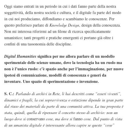
Oggi siamo entrati in un periodo in cui i dati fanno parte della nostra
soggettività, della nostra società e cultura, e il digitale fa parte del modo
in cui noi produciamo, diffondiamo e scambiamo le conoscenze. Per
questo preferisco parlare di
Knowledge Design
, design della conoscenza.
Non mi interessa riferirmi ad un filone di ricerca specificatamente
umanistico; tanti progetti e pratiche emergenti ci portano già oltre i
confini di una tassonomia delle discipline.
significa per me allora parlare di un modello
Digital Humanities
sperimentale delle scienze umane, dove la tecnologia ha un ruolo ma
non è l’unico ruolo: c’è spazio anche per l’immaginazione, per nuove
ipotesi di comunicazione, modelli di conoscenza e generi da
inventare. Uno spazio di sperimentazione e invenzione.
S. C.:
Parlando di archivi in Rete, li hai descritti come “esseri viventi”,
dinamici e fragili, la cui sopravvivenza o estinzione dipende in gran parte
dal riuso dei materiali da parte di una comunità attiva. La tua proposta è
stata, quindi, quella di ripensare il concetto stesso di archivio: non un
luogo dove si
conservano
cose, ma dove si
fanno
cose. Dal punto di vista
di un umanista digitale è interessante allora capire se queste “cose”