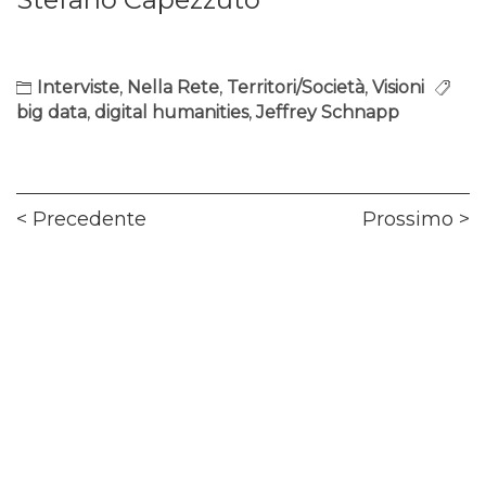
Interviste
,
Nella Rete
,
Territori/Società
,
Visioni
big data
,
digital humanities
,
Jeffrey Schnapp
Navigazione
Previous
Ne
Precedente
Prossimo
articoli
post:
pos