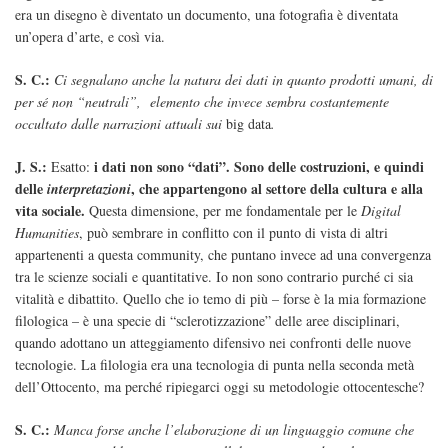
era un disegno è diventato un documento, una fotografia è diventata
un’opera d’arte, e così via.
S. C.:
Ci segnalano anche la natura dei dati in quanto prodotti umani, di
per sé non “neutrali”, elemento che invece sembra costantemente
occultato dalle narrazioni attuali sui
big data
.
J. S.:
i dati non sono “dati”. Sono delle costruzioni, e quindi
Esatto:
delle
, che appartengono al settore della cultura e alla
interpretazioni
vita sociale.
Questa dimensione, per me fondamentale per le
Digital
Humanities
, può sembrare in conflitto con il punto di vista di altri
appartenenti a questa community, che puntano invece ad una convergenza
tra le scienze sociali e quantitative. Io non sono contrario purché ci sia
vitalità e dibattito. Quello che io temo di più – forse è la mia formazione
filologica – è una specie di “sclerotizzazione” delle aree disciplinari,
quando adottano un atteggiamento difensivo nei confronti delle nuove
tecnologie. La filologia era una tecnologia di punta nella seconda metà
dell’Ottocento, ma perché ripiegarci oggi su metodologie ottocentesche?
S. C.:
Manca forse anche l’elaborazione di un linguaggio comune che