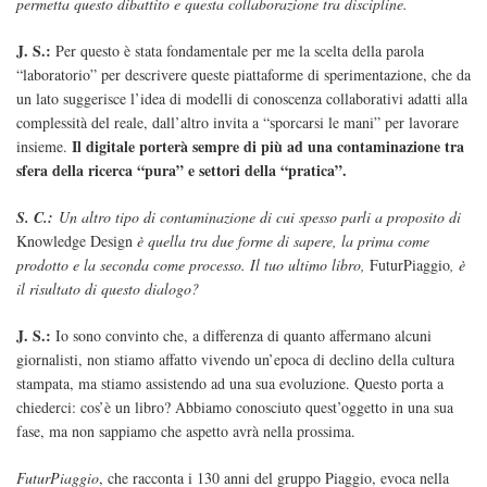
permetta questo dibattito e questa collaborazione tra discipline.
J. S.:
Per questo è stata fondamentale per me la scelta della parola
“laboratorio” per descrivere queste piattaforme di sperimentazione, che da
un lato suggerisce l’idea di modelli di conoscenza collaborativi adatti alla
complessità del reale, dall’altro invita a “sporcarsi le mani” per lavorare
Il digitale porterà sempre di più ad una contaminazione tra
insieme.
sfera della ricerca “pura” e settori della “pratica”.
S. C.:
Un altro tipo di contaminazione di cui spesso parli a proposito di
Knowledge Design
è quella tra due forme di sapere, la prima come
prodotto e la seconda come processo. Il tuo ultimo libro,
FuturPiaggio
, è
il risultato di questo dialogo?
J. S.:
Io sono convinto che, a differenza di quanto affermano alcuni
giornalisti, non stiamo affatto vivendo un’epoca di declino della cultura
stampata, ma stiamo assistendo ad una sua evoluzione. Questo porta a
chiederci: cos’è un libro? Abbiamo conosciuto quest’oggetto in una sua
fase, ma non sappiamo che aspetto avrà nella prossima.
FuturPiaggio
, che racconta i 130 anni del gruppo Piaggio, evoca nella