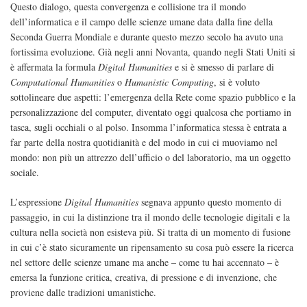
Questo dialogo, questa convergenza e collisione tra il mondo
dell’informatica e il campo delle scienze umane data dalla fine della
Seconda Guerra Mondiale e durante questo mezzo secolo ha avuto una
fortissima evoluzione. Già negli anni Novanta, quando negli Stati Uniti si
è affermata la formula
Digital Humanities
e si è smesso di parlare di
Computational Humanities
o
Humanistic Computing
, si è voluto
sottolineare due aspetti: l’emergenza della Rete come spazio pubblico e la
personalizzazione del computer, diventato oggi qualcosa che portiamo in
tasca, sugli occhiali o al polso. Insomma l’informatica stessa è entrata a
far parte della nostra quotidianità e del modo in cui ci muoviamo nel
mondo: non più un attrezzo dell’ufficio o del laboratorio, ma un oggetto
sociale.
L’espressione
Digital Humanities
segnava appunto questo momento di
passaggio, in cui la distinzione tra il mondo delle tecnologie digitali e la
cultura nella società non esisteva più. Si tratta di un momento di fusione
in cui c’è stato sicuramente un ripensamento su cosa può essere la ricerca
nel settore delle scienze umane ma anche – come tu hai accennato – è
emersa la funzione critica, creativa, di pressione e di invenzione, che
proviene dalle tradizioni umanistiche.