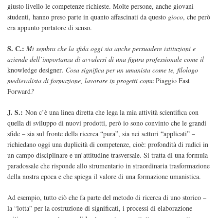
giusto livello le competenze richieste. Molte persone, anche giovani
studenti, hanno preso parte in quanto affascinati da questo
gioco
, che però
era appunto portatore di senso.
S. C.:
Mi sembra che la sfida oggi sia anche persuadere istituzioni e
aziende dell’importanza di avvalersi di una figura professionale come il
knowledge designer
. Cosa significa per un umanista come te, filologo
medievalista di formazione, lavorare in progetti com
e Piaggio Fast
Forward
?
J. S.:
Non c’è una linea diretta che lega la mia attività scientifica con
quella di sviluppo di nuovi prodotti, però io sono convinto che le grandi
sfide – sia sul fronte della ricerca “pura”, sia nei settori “applicati” –
richiedano oggi una duplicità di competenze, cioè: profondità di radici in
un campo disciplinare e un’attitudine trasversale. Si tratta di una formula
paradossale che risponde allo strumentario in straordinaria trasformazione
della nostra epoca e che spiega il valore di una formazione umanistica.
Ad esempio, tutto ciò che fa parte del metodo di ricerca di uno storico –
la “lotta” per la costruzione di significati, i processi di elaborazione