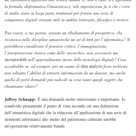
la formula «Informatica Umanistica»); tale impostazione fa sì che i corsi
di studio siano in larga parte strutturati per fornire una serie di
competenze digitali ritenute utili in ambito letterario, filosofico e storico.
Può essere, a tuo parere, sensato un ribaltamento di prospettiva, che
riconosca nelle discipline umanistiche un set di
tool
per l’informatica? Si
potrebbero considerare il pensiero critico, l’immaginazione,
l’interpretazione storica come delle «tecniche», non accessorie ma
incorporabili
nell’apprendimento stesso delle tecnologie digitali? Cosa
accadrebbe se, ad esempio, per un esame di
data analysis
fosse richiesta
non soltanto l’abilità di estrarre informazioni da un dataset, ma anche
quella di porsi domande più radicali su cosa siano quegli oggetti che
chiamiamo «dati»?
Jeffrey Schnapp:
È una domanda molto interessante e importante. Io
condivido pienamente il punto di vista secondo cui una definizione
dell’umanistica digitale che la riducesse all’applicazione di una serie di
strumenti informatici allo studio del patrimonio culturale sarebbe
un’operazione relativamente banale.