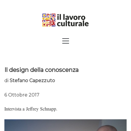
Skip
to
content
SPALANCARE LE FINESTRE DEI
Primary
Menu
SAPERI, AFFACCIARSI SUL
CONTEMPORANEO
Il design della conoscenza
di
Stefano Capezzuto
6 Ottobre 2017
Intervista a Jeffrey Schnapp.