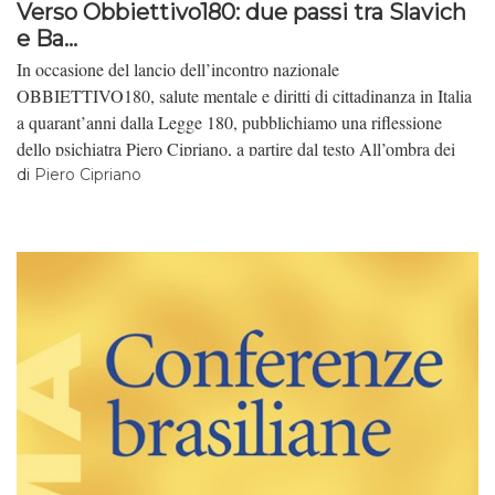
Verso Obbiettivo180: due passi tra Slavich
e Ba...
In occasione del lancio dell’incontro nazionale
OBBIETTIVO180, salute mentale e diritti di cittadinanza in Italia
a quarant’anni dalla Legge 180, pubblichiamo una riflessione
dello psichiatra Piero Cipriano, a partire dal testo All’ombra dei
ciliegi giapponesi (Alpha beta verlag, 2018).
di
Piero Cipriano