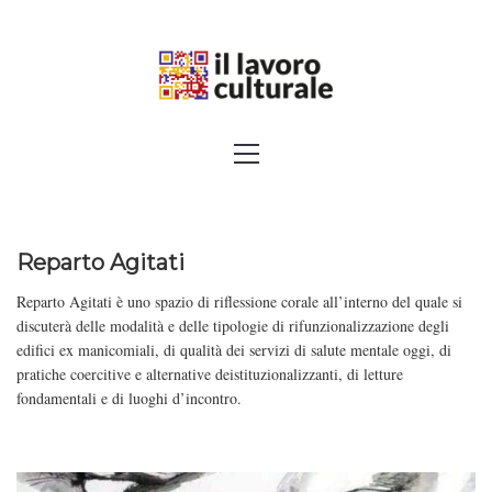
Skip
to
content
SPALANCARE LE FINESTRE DEI
Primary
Menu
SAPERI, AFFACCIARSI SUL
CONTEMPORANEO
Reparto Agitati
Reparto Agitati è uno spazio di riflessione corale all’interno del quale si
discuterà delle modalità e delle tipologie di rifunzionalizzazione degli
edifici ex manicomiali, di qualità dei servizi di salute mentale oggi, di
pratiche coercitive e alternative deistituzionalizzanti, di letture
fondamentali e di luoghi d’incontro.