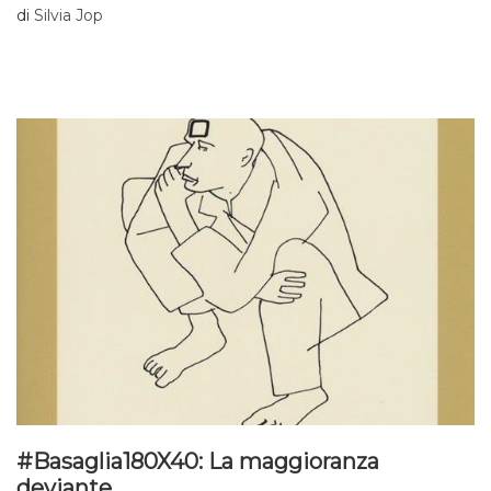
di
Silvia Jop
#Basaglia180X40: La maggioranza
deviante