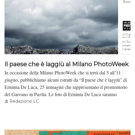
Il paese che è laggiù al Milano PhotoWeek
In occasione della Milano PhotoWeek che si terrà dal 5 all’11
giugno, pubblichiamo alcuni estratti da “Il paese che è laggiù” di
Erminia De Luca, 25 immagini che rappresentano il promontorio
del Gargano in Puglia. Le foto di Erminia De Luca saranno
presentate a partire dal 5 giugno alle 17 in via Tortona 20.
di
Redazione LC