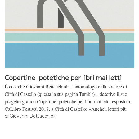
Copertine ipotetiche per libri mai letti
È così che Giovanni Bettacchioli – entomologo e illustratore di
Città di Castello (questa la sua pagina Tumblr) – descrive il suo
progetto grafico Copertine ipotetiche per libri mai letti, esposto a
CaLibro Festival 2018, a Città di Castello: «Anche i lettori più
sprovveduti sanno che un libro non si giudica dalla copertina.
di
Giovanni Bettacchioli
Eppure questa serie di finte copertine di classici della letteratura ci
invita, paradossalmente, a ribaltare questa affermazione: non si
giudica una copertina in base al contenuto del libro.