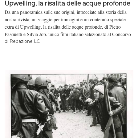
Upwelling, la risalita delle acque profonde
Da una panoramica sulle sue origini, intrecciate alla storia della
nostra rivista, un viaggio per immagini e un contenuto speciale
extra di Upwelling, la risalita delle acque profonde, di Pietro
Pasquetti e Silvia Jop, unico film italiano selezionato al Concorso
Internazionale lungometraggi di Visions Du Reel che si terrà a
di
Redazione LC
Nyon dal 21 al 29 aprile.