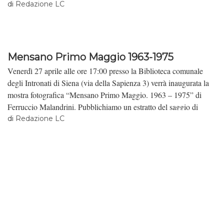
Veronese.
di
Redazione LC
Mensano Primo Maggio 1963-1975
Venerdì 27 aprile alle ore 17:00 presso la Biblioteca comunale
degli Intronati di Siena (via della Sapienza 3) verrà inaugurata la
mostra fotografica “Mensano Primo Maggio. 1963 – 1975” di
Ferruccio Malandrini. Pubblichiamo un estratto del saggio di
Maria Luisa Meoni, Ritualità, coscienza politica e memoria
di
Redazione LC
sociale, contenuto nel catalogo della mostra.