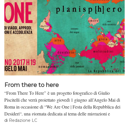
From there to here
“From There To Here” è un progetto fotografico di Giulio
Piscitelli che verrà proiettato giovedì 1 giugno all’Angelo Mai di
Roma in occasione di “We Are One | Festa della Repubblica dei
Desideri“, una giornata dedicata al tema delle migrazioni e
dell’accoglienza. Ospitiamo, di seguito, la presentazione del
di
Redazione LC
fotografo.