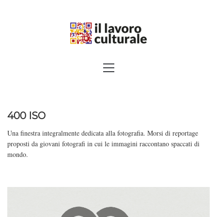
Skip
to
content
SPALANCARE LE FINESTRE DEI
Primary
Menu
SAPERI, AFFACCIARSI SUL
CONTEMPORANEO
400 ISO
Una finestra integralmente dedicata alla fotografia. Morsi di reportage
proposti da giovani fotografi in cui le immagini raccontano spaccati di
mondo.