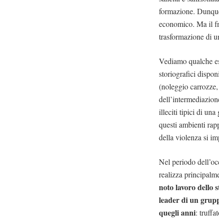
formazione. Dunque
economico. Ma il fru
trasformazione di un
Vediamo qualche es
storiografici dispon
(noleggio carrozze, 
dell’intermediazione
illeciti tipici di un
questi ambienti rapp
della violenza si im
Nel periodo dell’oc
realizza principalme
noto lavoro dello 
leader di un gruppo
quegli anni
: truff