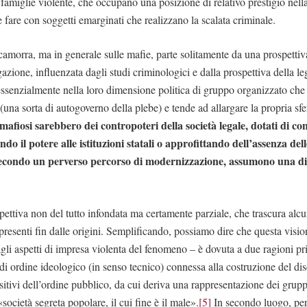
 famiglie violente, che occupano una posizione di relativo prestigio nella
 fare con soggetti emarginati che realizzano la scalata criminale.
a camorra, ma in generale sulle mafie, parte solitamente da una prospetti
azione, influenzata dagli studi criminologici e dalla prospettiva della leg
 essenzialmente nella loro dimensione politica di gruppo organizzato che 
 (una sorta di autogoverno della plebe) e tende ad allargare la propria sfe
mafiosi sarebbero dei contropoteri della società legale, dotati di con
o il potere alle istituzioni statali o approfittando dell’assenza delle
 secondo un perverso percorso di modernizzazione, assumono una d
spettiva non del tutto infondata ma certamente parziale, che trascura alcun
presenti fin dalle origini. Semplificando, possiamo dire che questa visio
agli aspetti di impresa violenta del fenomeno – è dovuta a due ragioni pr
di ordine ideologico (in senso tecnico) connessa alla costruzione del di
ositivi dell’ordine pubblico, da cui deriva una rappresentazione dei gru
società segreta popolare, il cui fine è il male».
[5]
In secondo luogo, per