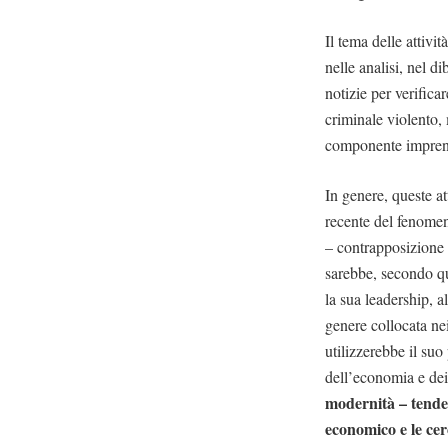
Il tema delle attivi
nelle analisi, nel d
notizie per verifica
criminale violento,
componente imprendit
In genere, queste a
recente del fenomen
– contrapposizione t
sarebbe, secondo qu
la sua leadership, a
genere collocata ne
utilizzerebbe il suo
dell’economia e dei 
modernità – tende
economico e le cer