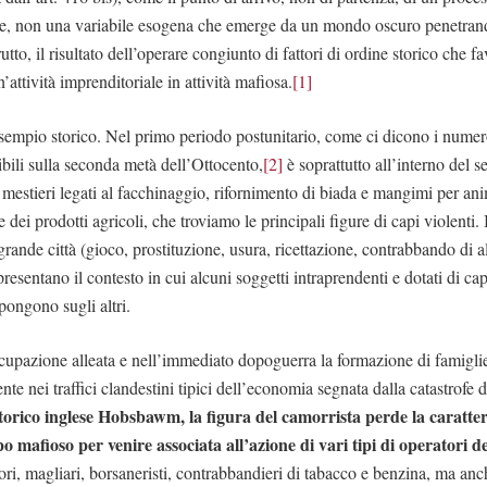
, non una variabile esogena che emerge da un mondo oscuro penetran
tto, il risultato dell’operare congiunto di fattori di ordine storico che f
’attività imprenditoriale in attività mafiosa.
[1]
empio storico. Nel primo periodo postunitario, come ci dicono i numero
ibili sulla seconda metà dell’Ottocento,
[2]
è soprattutto all’interno del se
mestieri legati al facchinaggio, rifornimento di biada e mangimi per anim
 dei prodotti agricoli, che troviamo le principali figure di capi violenti.
a grande città (gioco, prostituzione, usura, ricettazione, contrabbando di a
resentano il contesto in cui alcuni soggetti intraprendenti e dotati di cap
pongono sugli altri.
cupazione alleata e nell’immediato dopoguerra la formazione di famiglie
nte nei traffici clandestini tipici dell’economia segnata dalla catastrofe 
storico inglese Hobsbawm, la figura del camorrista perde la caratter
 mafioso per venire associata all’azione di vari tipi di operatori de
atori, magliari, borsaneristi, contrabbandieri di tabacco e benzina, ma an