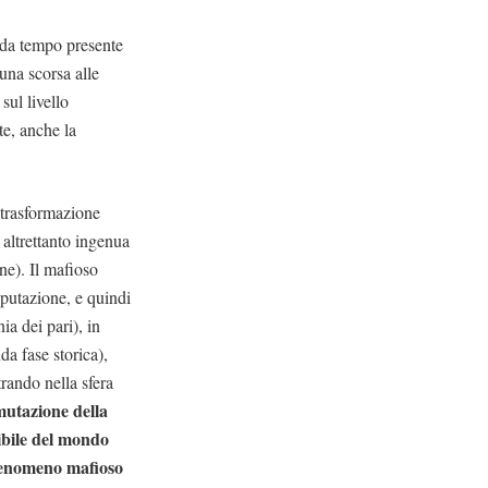
è da tempo presente
 una scorsa alle
sul livello
te, anche la
a trasformazione
altrettanto ingenua
ne). Il mafioso
putazione, e quindi
ia dei pari), in
da fase storica),
trando nella sfera
mutazione della
ibile del mondo
l fenomeno mafioso