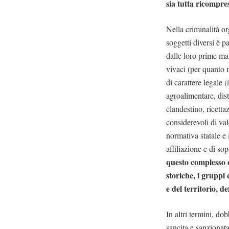
sia tutta ricompre
Nella criminalità or
soggetti diversi è pa
dalle loro prime man
vivaci (per quanto 
di carattere legale (
agroalimentare, dis
clandestino, ricetta
considerevoli di val
normativa statale e 
affiliazione e di so
questo complesso q
storiche, i gruppi 
e del territorio, 
In altri termini, do
sancita e sanzionata