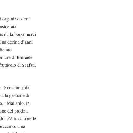
di organizzazioni
onsiderata
s della borsa merci
. Una decina d’anni
diatore
mentore di Raffaele
rutticolo di Scafati.
, è costituita da
alla gestione di
o, i Mallardo, in
ione dei prodotti
do: c’è traccia nelle
 Novecento. Una