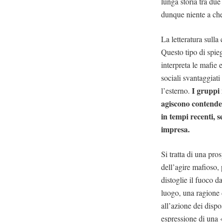
lunga storia tra due
dunque niente a che
La letteratura sull
Questo tipo di spieg
interpreta le mafie
sociali svantaggiati
I gruppi 
l’esterno.
agiscono contendend
in tempi recenti,
impresa.
Si tratta di una pro
dell’agire mafioso, 
distoglie il fuoco d
luogo, una ragione 
all’azione dei disp
espressione di una «