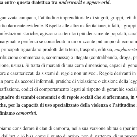
sa entro questa dialettica tra
e
.
underworld
upperworld
ganizzata campana, l’attitudine imprenditoriale di singoli, gruppi, reti di
rticolarmente evidente. Rispetto alle altre mafie italiane, infatti, i grupp
ifestazioni storiche, agiscono su territori più densamente popolati, carat
marginali e periferici se considerati in un orizzonte più ampio di econom
i principali riguardano prodotti della terra, trasporti, edilizia,
magliareri
tribuzione commerciale, scommesse) o illegale (contrabbando, droga, pr
zione, usura). Si tratta di mercati di una certa dimensione, capaci di gene
ore e caratterizzati da sistemi di regole non univoci. Regole derivanti in 
in parte da accordi informali, pratiche di violazione o elusione della legg
praffazione, codici di comportamento legati al rispetto di gerarchie social
uadro di scambi economici e di regole sociali che si affermano, in
che, per la capacità di uso specializzato della violenza e l’attitudine 
definiamo
.
camorristi
bbiamo considerare il clan di camorra, nella sua versione abituale (per in
 dall’art. 416 bis), come il punto di arrivo, non di partenza, di un proces