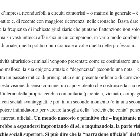
tà d’impresa riconducibili a circuiti camorristi – o mafiosi in generale – 
ibattito e, di recente con maggiore ricorrenza, nelle cronache. Basta dare
re la frequenza di inchieste giudiziarie che puntano l’attenzione non solo 
 ma su vasti intrecci affaristici in cui compaiono, in vario modo combina
oriale, quella politico-burocratica e a volte quella delle professioni.
ttività affaristico-criminali vengono presentate come se costituissero un
o mafioso, la sua epigone attuale e “degenerata” (secondo una nota – e 
ra un passato mitico di principi etici e un presente ordinario di corruzio
esta visione di senso comune, un capo violento che costruisce la sua re
ll’interno della propria cerchia comunitaria (parentela, vicinato, compagn
i ceti sociali svantaggiati, e poi, in un secondo momento (o in una secon
 potere intimidatorio per varcare la soglia della “società che conta” pene
Un mondo nascosto e primitivo che – inquietante 
mercati ufficiali.
rebbe a espandersi improntando di sé, e inquinandola, la parte vis
chie sociali superiori. Si può dire che la “narrazione ufficiale” de