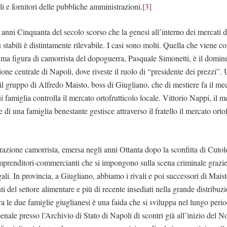
oli e fornitori delle pubbliche amministrazioni.
[3]
i anni Cinquanta del secolo scorso che la genesi all’interno dei mercati 
ù stabili è distintamente rilevabile. I casi sono molti. Quella che viene c
a figura di camorrista del dopoguerra, Pasquale Simonetti, è il dominu
zione centrale di Napoli, dove riveste il ruolo di “presidente dei prezzi”
 il gruppo di Alfredo Maisto, boss di Giugliano, che di mestiere fa il me
i famiglia controlla il mercato ortofrutticolo locale. Vittorio Nappi, il 
i una famiglia benestante gestisce attraverso il fratello il mercato ortof
razione camorrista, emersa negli anni Ottanta dopo la sconfitta di Cutolo
mprenditori-commercianti che si impongono sulla scena criminale grazie 
egali. In provincia, a Giugliano, abbiamo i rivali e poi successori di Maist
 del settore alimentare e più di recente insediati nella grande distribuz
tra le due famiglie giuglianesi è una faida che si sviluppa nel lungo perio
penale presso l’Archivio di Stato di Napoli di scontri già all’inizio del