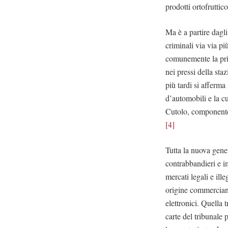
prodotti ortofruttic
Ma è a partire dagl
criminali via via pi
comunemente la prim
nei pressi della sta
più tardi si afferma
d’automobili e la cu
Cutolo, componente d
[4]
Tutta la nuova gene
contrabbandieri e i
mercati legali e ill
origine commercianti
elettronici. Quella 
carte del tribunale 