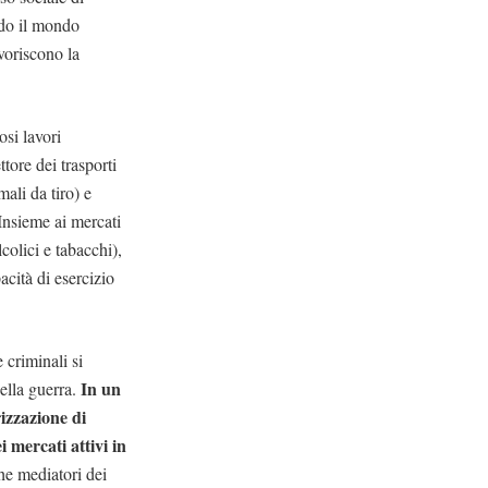
do il mondo
avoriscono la
si lavori
ttore dei trasporti
ali da tiro) e
 Insieme ai mercati
lcolici e tabacchi),
acità di esercizio
 criminali si
In un
della guerra.
izzazione di
i mercati attivi in
che mediatori dei