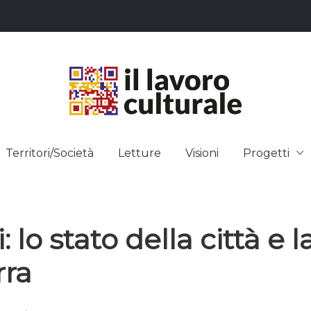
L LAVO
STRE DEI SAPERI, AFFACCIARSI 
Territori/Società
Letture
Visioni
Progetti
ULTUR
 lo stato della città e l
ra