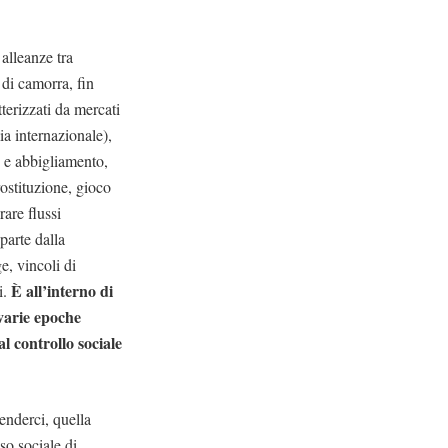
 alleanze tra
i di camorra, fin
terizzati da mercati
ia internazionale),
a
e abbigliamento,
ostituzione, gioco
rare flussi
parte dalla
e, vincoli di
È all’interno di
i.
 varie epoche
al controllo sociale
tenderci, quella
so sociale di