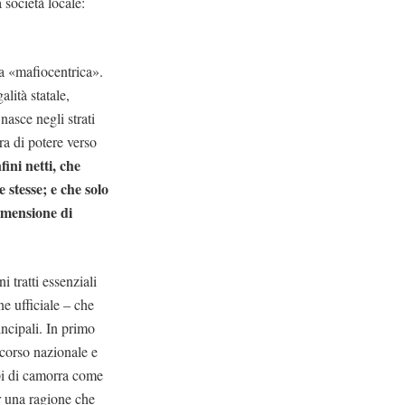
 società locale:
va «mafiocentrica».
alità statale,
nasce negli strati
ra di potere verso
fini netti, che
 stesse; e che solo
imensione di
i tratti essenziali
ne ufficiale – che
incipali. In primo
scorso nazionale e
ppi di camorra come
 una ragione che